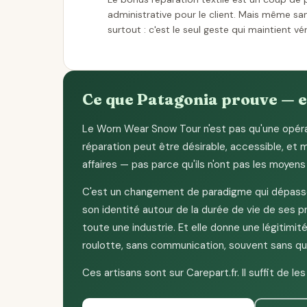
administrative pour le client. Mais même san
surtout : c'est le seul geste qui maintient vé
Ce que Patagonia prouve — e
Le Worn Wear Snow Tour n'est pas qu'une opéra
réparation peut être désirable, accessible, et 
affaires — pas parce qu'ils n'ont pas les moyens
C'est un changement de paradigme qui dépass
son identité autour de la durée de vie de ses p
toute une industrie. Et elle donne une légitimit
roulotte, sans communication, souvent sans qu'
Ces artisans sont sur Carepart.fr. Il suffit de les