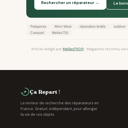
Rechercher un réparateur →
Le bonu
Patagonia
Worn Wear
réparation textile
outdoor
Carepart
Melles750
Article rédigé par
Melles750.fr
· Magazine reconnu servic
Ça Repart
!
Le moteur de recherche des réparateurs en
France. Gratuit, indépendant, pour allonger
la vie de vos objets.