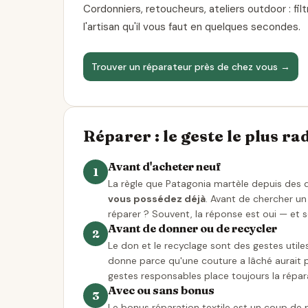
Cordonniers, retoucheurs, ateliers outdoor : filt
l'artisan qu'il vous faut en quelques secondes.
Trouver un réparateur près de chez vous →
Réparer : le geste le plus ra
Avant d'acheter neuf
1
La règle que Patagonia martèle depuis des 
vous possédez déjà
. Avant de chercher u
réparer ? Souvent, la réponse est oui — et s
Avant de donner ou de recycler
2
Le don et le recyclage sont des gestes utile
donne parce qu'une couture a lâché aurait p
gestes responsables place toujours la répara
Avec ou sans bonus
3
Le bonus réparation textile est un coup de 