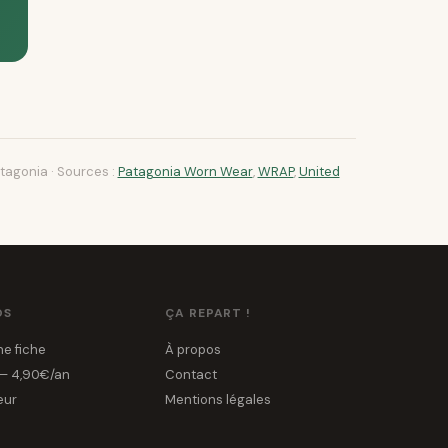
atagonia · Sources :
Patagonia Worn Wear
,
WRAP
,
United
OS
ÇA REPART !
e fiche
À propos
 — 4,90€/an
Contact
eur
Mentions légales