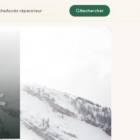
che
Accès réparateur
Rechercher
odes de vie écoresponsables
ur
te