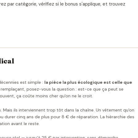
rez par catégorie, vérifiez si le bonus s'applique, et trouvez
dical
décennies est simple :
la pièce la plus écologique est celle que
n remplaçant, posez-vous la question : est-ce que ça peut se
ouvent, ça coûte moins cher qu'on ne le croit.
s. Mais ils interviennent trop tôt dans la chaîne. Un vêtement qu'on
u durer cinq ans de plus pour 8 € de réparation. La hiérarchie des
tion avant le reste.
pouce réel — jusqu'à 25 € par intervention, sans démarche