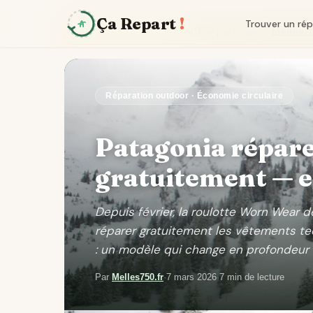
Ça Repart
!
Trouver un ré
Article partenaire ·
Melles75
Réparation outdoor · Économie circulaire
Patagonia répare
gratuitement — et
Depuis février, la roulotte Worn Wear 
réparer gratuitement les vêtements tech
: un modèle qui change en profondeur 
Par
Melles750.fr
·
7 mars 2026
·
7 min de lecture