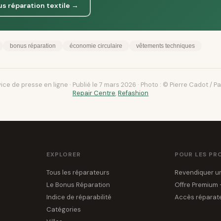
s réparation textile →
bonus réparation
économie circulaire
vêtements techniques
e de presse en ligne · Publié le 7 mars 2026 · Photo : © Pierre Cadot / P
Repair Centre
,
Refashion
EXPLORER
POUR LES PR
Tous les réparateurs
Revendiquer un
Le Bonus Réparation
Offre Premium
Indice de réparabilité
Accès réparat
Catégories