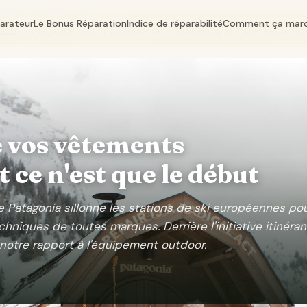
parateur
Le Bonus Réparation
Indice de réparabilité
Comment ça mar
0.fr
— magazine reconnu service de presse en ligne, Pyrénées & m
 vos vêtements
 ce n'est que le début
de Patagonia sillonne les stations de ski européennes po
niques de toutes marques. Derrière l'initiative itinéran
notre rapport à l'équipement outdoor.