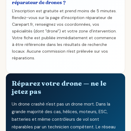
réparateur de drones ?
L'inscription est gratuite et prend moins de 5 minutes.
Rendez-vous sur la page d'inscription réparateur de
Carepart.fr, renseignez vos coordonnées, vos
spécialités (dont "drone") et votre zone d'intervention.
Votre fiche est publiée immédiatement et commence
à être référencée dans les résultats de recherche
locaux. Aucune commission n'est prélevée sur vos
réparations.
Réparez votre drone — ne le
jetez pas
Un drone crashé n'est pas un drone mort. Dans la
grande majorité des cas, hélices, moteurs, ESC,
batteries et même contrôleurs de vol sont
réparables par un technicien compétent. Le réseau