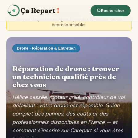
Ça Repart
!
Rechercher
Article partenaire ·
Melles750.fr
— magazine reconnu
service de presse en ligne, Pyrénées & modes de vie
écoresponsables
Drone · Réparation & Entretien
Réparation de drone : trouver
un technicien qualifié près de
chez vous
Hélice cassée, moteur grillé, contrôleur de vol
défaillant : votre drone est réparable. Guide
complet des pannes, des coûts et des
professionnels disponibles en France — et
comment s'inscrire sur Carepart si vous êtes