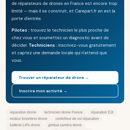
de réparateurs de drones en France est encore trop
limité — mais il se construit, et Carepart.fr en est la
porte d'entrée.
Pilotes :
trouvez le technicien le plus proche de
chez vous et soumettez un diagnostic avant de
décider.
Techniciens :
inscrivez-vous gratuitement
et captez une demande locale qui n'attend que
vous.
Trouver un réparateur de drone →
Inscrire mon activité →
réparation drone
technicien drone France
réparation DJI
moteur brushless drone
contrôleur de vol réparation
batterie LiPo drone
gimbal caméra drone