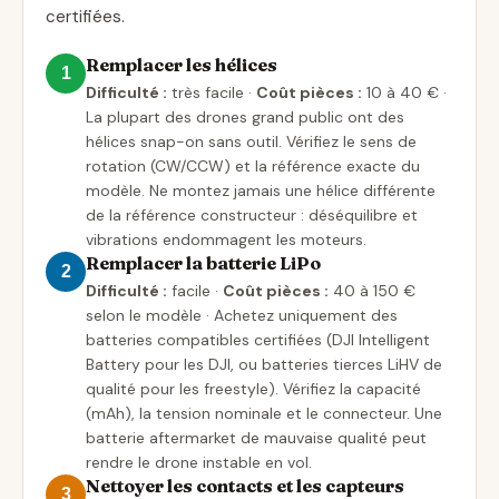
certifiées.
Remplacer les hélices
1
Difficulté :
très facile ·
Coût pièces :
10 à 40 € ·
La plupart des drones grand public ont des
hélices snap-on sans outil. Vérifiez le sens de
rotation (CW/CCW) et la référence exacte du
modèle. Ne montez jamais une hélice différente
de la référence constructeur : déséquilibre et
vibrations endommagent les moteurs.
Remplacer la batterie LiPo
2
Difficulté :
facile ·
Coût pièces :
40 à 150 €
selon le modèle · Achetez uniquement des
batteries compatibles certifiées (DJI Intelligent
Battery pour les DJI, ou batteries tierces LiHV de
qualité pour les freestyle). Vérifiez la capacité
(mAh), la tension nominale et le connecteur. Une
batterie aftermarket de mauvaise qualité peut
rendre le drone instable en vol.
Nettoyer les contacts et les capteurs
3