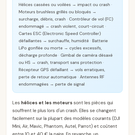
Hélices cassées ou voilées → impact ou crash ·
Moteurs brushless grillés ou bloqués →
surcharge, débris, crash · Contrôleur de vol (FC)
endommagé → crash violent, court-circuit ·
Cartes ESC (Electronic Speed Controller)
défaillantes → surchauffe, humidité · Batterie
LiPo gonflée ou morte → cycles excessifs,
décharge profonde · Gimbal de caméra désaxé
ou HS → crash, transport sans protection ·
Récepteur GPS défaillant → vols erratiques,
perte de retour automatique · Antennes RF
endommagées → perte de signal
Les
hélices et les moteurs
sont les pièces qui
souffrent le plus lors d'un crash. Elles se changent
facilement sur la plupart des modèles courants (DJI
Mini, Air, Mavic, Phantom, Autel, Parrot) et coûtent
entre 10 et 40 € la paire. En revanche, un