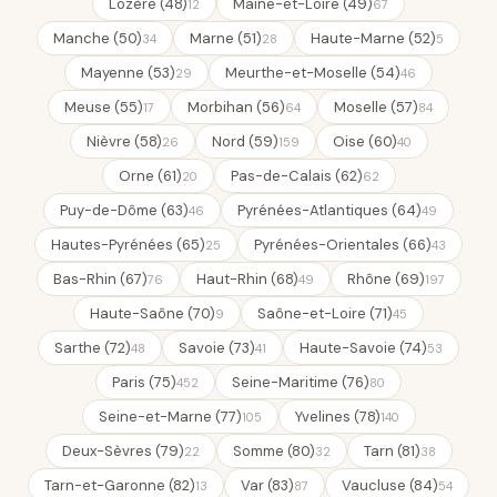
Lozère (48)
Maine-et-Loire (49)
12
67
Manche (50)
Marne (51)
Haute-Marne (52)
34
28
5
Mayenne (53)
Meurthe-et-Moselle (54)
29
46
Meuse (55)
Morbihan (56)
Moselle (57)
17
64
84
Nièvre (58)
Nord (59)
Oise (60)
26
159
40
Orne (61)
Pas-de-Calais (62)
20
62
Puy-de-Dôme (63)
Pyrénées-Atlantiques (64)
46
49
Hautes-Pyrénées (65)
Pyrénées-Orientales (66)
25
43
Bas-Rhin (67)
Haut-Rhin (68)
Rhône (69)
76
49
197
Haute-Saône (70)
Saône-et-Loire (71)
9
45
Sarthe (72)
Savoie (73)
Haute-Savoie (74)
48
41
53
Paris (75)
Seine-Maritime (76)
452
80
Seine-et-Marne (77)
Yvelines (78)
105
140
Deux-Sèvres (79)
Somme (80)
Tarn (81)
22
32
38
Tarn-et-Garonne (82)
Var (83)
Vaucluse (84)
13
87
54