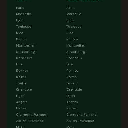
Paris
Paris
Marseille
Marseille
Lyon
Lyon
Toulouse
Toulouse
Nice
Nice
Nantes
Nantes
Montpellier
Montpellier
Strasbourg
Strasbourg
Bordeaux
Bordeaux
Lille
Lille
Rennes
Rennes
Reims
Reims
Toulon
Toulon
Grenoble
Grenoble
Dijon
Dijon
Angers
Angers
Nîmes
Nîmes
Clermont-Ferrand
Clermont-Ferrand
Aix-en-Provence
Aix-en-Provence
Metz
Metz