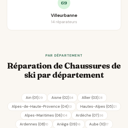
69
Villeurbanne
14 réparateurs
PAR DÉPARTEMENT
Réparation de Chaussures de
ski par département
Ain (01)
Aisne (02)
Allier (03)
29
34
28
Alpes-de-Haute-Provence (04)
Hautes-Alpes (05)
13
21
Alpes-Maritimes (06)
Ardèche (07)
104
36
Ardennes (08)
Ariège (09)
Aube (10)
10
16
17