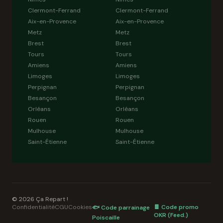
Clermont-Ferrand
Clermont-Ferrand
Aix-en-Provence
Aix-en-Provence
Metz
Metz
Brest
Brest
Tours
Tours
Amiens
Amiens
Limoges
Limoges
Perpignan
Perpignan
Besançon
Besançon
Orléans
Orléans
Rouen
Rouen
Mulhouse
Mulhouse
Saint-Étienne
Saint-Étienne
© 2026 Ça Repart !
Confidentialité
CGU
Cookies
🍫 Code promo
🐟 Code parrainage
OKR (Feed.)
Poiscaille