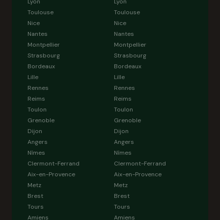
Lyon
Lyon
Toulouse
Toulouse
Nice
Nice
Nantes
Nantes
Montpellier
Montpellier
Strasbourg
Strasbourg
Bordeaux
Bordeaux
Lille
Lille
Rennes
Rennes
Reims
Reims
Toulon
Toulon
Grenoble
Grenoble
Dijon
Dijon
Angers
Angers
Nîmes
Nîmes
Clermont-Ferrand
Clermont-Ferrand
Aix-en-Provence
Aix-en-Provence
Metz
Metz
Brest
Brest
Tours
Tours
Amiens
Amiens