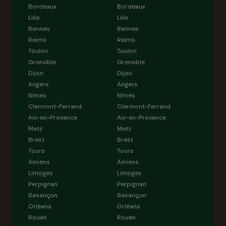
Bordeaux
Bordeaux
Lille
Lille
Rennes
Rennes
Reims
Reims
Toulon
Toulon
Grenoble
Grenoble
Dijon
Dijon
Angers
Angers
Nîmes
Nîmes
Clermont-Ferrand
Clermont-Ferrand
Aix-en-Provence
Aix-en-Provence
Metz
Metz
Brest
Brest
Tours
Tours
Amiens
Amiens
Limoges
Limoges
Perpignan
Perpignan
Besançon
Besançon
Orléans
Orléans
Rouen
Rouen