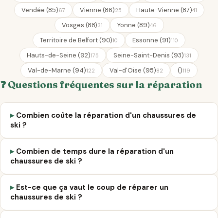
Vendée (85)
Vienne (86)
Haute-Vienne (87)
67
25
41
Vosges (88)
Yonne (89)
31
46
Territoire de Belfort (90)
Essonne (91)
10
110
Hauts-de-Seine (92)
Seine-Saint-Denis (93)
175
131
Val-de-Marne (94)
Val-d'Oise (95)
()
122
82
119
❓ Questions fréquentes sur la réparation
Combien coûte la réparation d'un chaussures de
ski ?
Combien de temps dure la réparation d'un
chaussures de ski ?
Est-ce que ça vaut le coup de réparer un
chaussures de ski ?