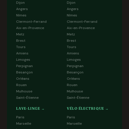
Dijon
Dijon
Angers
Angers
Nîmes
Nîmes
Clermont-Ferrand
Clermont-Ferrand
Aix-en-Provence
Aix-en-Provence
Metz
Metz
Brest
Brest
Tours
Tours
Amiens
Amiens
Limoges
Limoges
Perpignan
Perpignan
Besançon
Besançon
Orléans
Orléans
Rouen
Rouen
Mulhouse
Mulhouse
Saint-Étienne
Saint-Étienne
LAVE-LINGE →
VÉLO ÉLECTRIQUE →
Paris
Paris
Marseille
Marseille