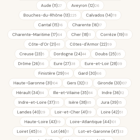
Aude (11)
Aveyron (12)
27
26
Bouches-du-Rhône (13)
Calvados (14)
225
78
Cantal (15)
Charente (16)
16
17
Charente-Maritime (17)
Cher (18)
Corrèze (19)
64
11
18
Côte-d'Or (21)
Côtes-d'Armor (22)
48
59
Creuse (23)
Dordogne (24)
Doubs (25)
5
44
35
Drôme (26)
Eure (27)
Eure-et-Loir (28)
56
38
39
Finistère (29)
Gard (30)
94
66
Haute-Garonne (31)
Gers (32)
Gironde (33)
104
13
107
Hérault (34)
Ille-et-Vilaine (35)
Indre (36)
84
84
12
Indre-et-Loire (37)
Isère (38)
Jura (39)
55
85
15
Landes (40)
Loir-et-Cher (41)
Loire (42)
29
19
51
Haute-Loire (43)
Loire-Atlantique (44)
19
101
Loiret (45)
Lot (46)
Lot-et-Garonne (47)
56
11
33