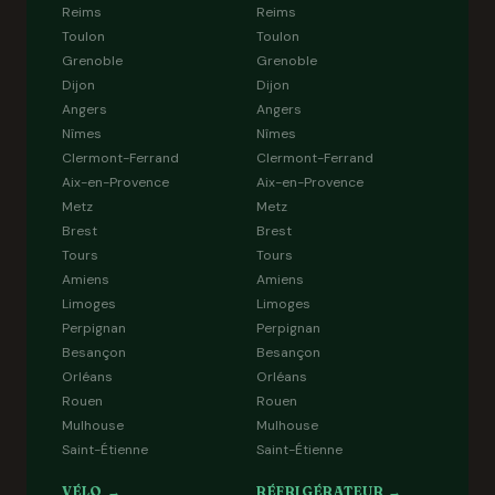
Reims
Reims
Toulon
Toulon
Grenoble
Grenoble
Dijon
Dijon
Angers
Angers
Nîmes
Nîmes
Clermont-Ferrand
Clermont-Ferrand
Aix-en-Provence
Aix-en-Provence
Metz
Metz
Brest
Brest
Tours
Tours
Amiens
Amiens
Limoges
Limoges
Perpignan
Perpignan
Besançon
Besançon
Orléans
Orléans
Rouen
Rouen
Mulhouse
Mulhouse
Saint-Étienne
Saint-Étienne
VÉLO →
RÉFRIGÉRATEUR →