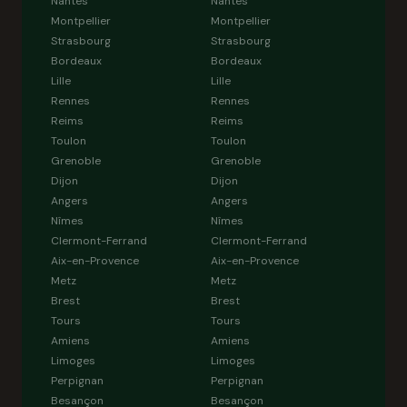
Nantes
Nantes
Montpellier
Montpellier
Strasbourg
Strasbourg
Bordeaux
Bordeaux
Lille
Lille
Rennes
Rennes
Reims
Reims
Toulon
Toulon
Grenoble
Grenoble
Dijon
Dijon
Angers
Angers
Nîmes
Nîmes
Clermont-Ferrand
Clermont-Ferrand
Aix-en-Provence
Aix-en-Provence
Metz
Metz
Brest
Brest
Tours
Tours
Amiens
Amiens
Limoges
Limoges
Perpignan
Perpignan
Besançon
Besançon