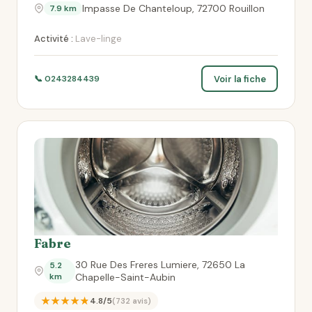
Impasse De Chanteloup, 72700 Rouillon
7.9 km
Activité :
Lave-linge
Voir la fiche
📞 0243284439
Fabre
30 Rue Des Freres Lumiere, 72650 La
5.2
km
Chapelle-Saint-Aubin
★★★★★
4.8/5
(732 avis)