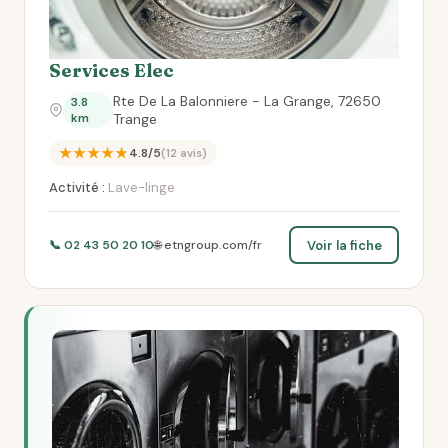
Services Elec
Rte De La Balonniere - La Grange, 72650
3.8
km
Trange
★★★★★
4.8/5
(12 avis)
Activité :
Lave-linge
Voir la fiche
📞 02 43 50 20 10
🌐 etngroup.com/fr