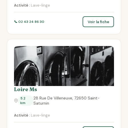
Activité :
Lave-linge
Voir la fiche
📞 02 43 24 86 30
Loire Ms
28 Rue De Villeneuve, 72650 Saint-
5.2
km
Saturnin
Activité :
Lave-linge