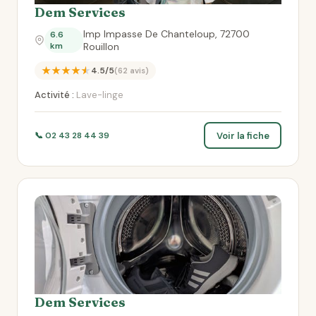
Dem Services
Imp Impasse De Chanteloup, 72700
6.6
km
Rouillon
★★★★★
4.5/5
(62 avis)
Activité :
Lave-linge
Voir la fiche
📞 02 43 28 44 39
Dem Services