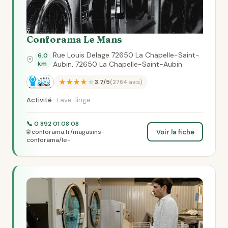
Conforama Le Mans
Rue Louis Delage 72650 La Chapelle-Saint-
6.0
km
Aubin, 72650 La Chapelle-Saint-Aubin
★★★★★
3.7/5
(2764 avis)
Activité :
Lave-linge
📞 0 892 01 08 08
Voir la fiche
🌐 conforama.fr/magasins-
conforama/le-