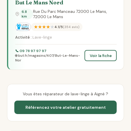
But Le Mans Nord
Rue Du Parc Manceau 72000 Le Mans,
6.8
km
72000 Le Mans
★★★★★
4.1/5
(354 avis)
Activité :
Lave-linge
📞 09 78 97 97 97
Voir la fiche
🌐 but.fr/magasins/407/But-Le-Mans-
Nor
Vous êtes réparateur de lave-linge à Aigné ?
Référencez votre atelier gratuitement