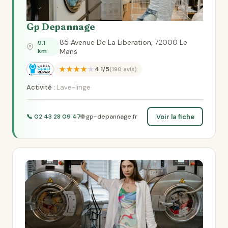
Gp Depannage
85 Avenue De La Liberation, 72000 Le
9.1
km
Mans
★★★★★
4.1/5
(190 avis)
Activité :
Lave-linge
Voir la fiche
📞 02 43 28 09 47
🌐 gp-depannage.fr