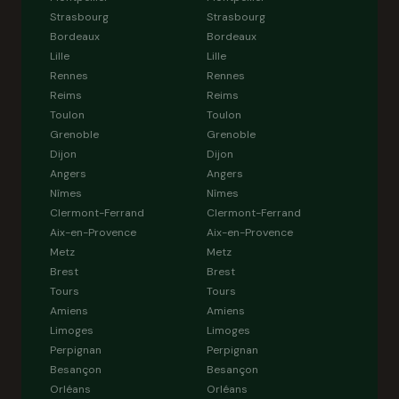
Strasbourg
Strasbourg
Bordeaux
Bordeaux
Lille
Lille
Rennes
Rennes
Reims
Reims
Toulon
Toulon
Grenoble
Grenoble
Dijon
Dijon
Angers
Angers
Nîmes
Nîmes
Clermont-Ferrand
Clermont-Ferrand
Aix-en-Provence
Aix-en-Provence
Metz
Metz
Brest
Brest
Tours
Tours
Amiens
Amiens
Limoges
Limoges
Perpignan
Perpignan
Besançon
Besançon
Orléans
Orléans