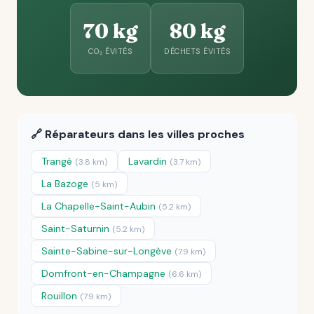
70 kg
80 kg
CO₂ ÉVITÉS
DÉCHETS ÉVITÉS
🔗 Réparateurs dans les villes proches
Trangé
Lavardin
(3.8 km)
(3.7 km)
La Bazoge
(5 km)
La Chapelle-Saint-Aubin
(5.2 km)
Saint-Saturnin
(5.2 km)
Sainte-Sabine-sur-Longève
(7.9 km)
Domfront-en-Champagne
(6.6 km)
Rouillon
(7.9 km)