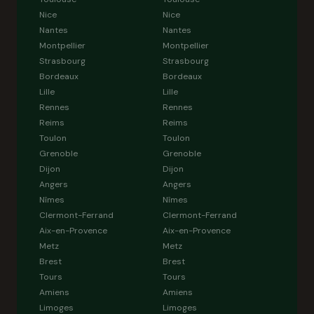
Nice
Nice
Nantes
Nantes
Montpellier
Montpellier
Strasbourg
Strasbourg
Bordeaux
Bordeaux
Lille
Lille
Rennes
Rennes
Reims
Reims
Toulon
Toulon
Grenoble
Grenoble
Dijon
Dijon
Angers
Angers
Nîmes
Nîmes
Clermont-Ferrand
Clermont-Ferrand
Aix-en-Provence
Aix-en-Provence
Metz
Metz
Brest
Brest
Tours
Tours
Amiens
Amiens
Limoges
Limoges