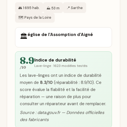
👥 1 695 hab.
📍 Sarthe
⛰️ 53 m
🗺️ Pays de la Loire
église de l'Assomption d'Aigné
🏛️
8.9
Indice de durabilité
Lave-linge · 1623 modèles testés
/10
Les lave-linges ont un indice de durabilité
moyen de
8.3/10
(réparabilité : 8.9/10). Ce
score évalue la fiabilité et la facilité de
réparation — une raison de plus pour
consulter un réparateur avant de remplacer.
Source : data.gouv.fr — Données officielles
des fabricants