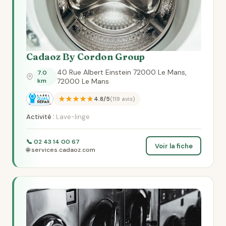
Cadaoz By Cordon Group
40 Rue Albert Einstein 72000 Le Mans,
7.0
km
72000 Le Mans
★★★★★
4.8/5
(119 avis)
Activité :
Lave-linge
📞 02 43 14 00 67
Voir la fiche
🌐 services.cadaoz.com