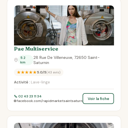
Pae Multiservice
28 Rue De Villeneuve, 72650 Saint-
5.2
km
Saturnin
★★★★★
5.0/5
(43 avis)
Activité :
Lave-linge
📞 02 43 23 11 34
Voir la fiche
🌐 facebook.com/rapidmarketsaintsaturn