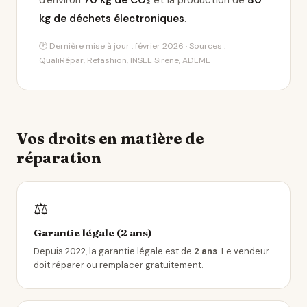
d'environ
70 kg de CO₂
et la production de
80
kg de déchets électroniques
.
🕐 Dernière mise à jour : février 2026 · Sources :
QualiRépar, Refashion, INSEE Sirene, ADEME
Vos droits en matière de
réparation
⚖️
Garantie légale (2 ans)
Depuis 2022, la garantie légale est de
2 ans
. Le vendeur
doit réparer ou remplacer gratuitement.