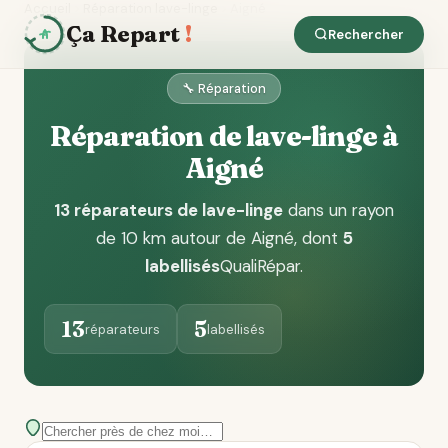
Accueil
Réparation lave-linge
Aigné
Ça Repart
!
Rechercher
🔧 Réparation
Réparation de lave-linge à
Aigné
13 réparateurs de lave-linge
dans un rayon
de 10 km autour de Aigné
, dont
5
labellisés
QualiRépar
.
13
5
réparateurs
labellisés