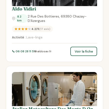
Aldo Vidiri
2 Rue Des Bottieres, 69380 Chazay-
8.2
km
D'Azergues
★★★★★
4.2/5
(17 avis)
Activité :
Lave-linge
Voir la fiche
📞 06 08 28 11 51
🌐 aldosav.fr
Atelier Motoculture Des Monts D Or