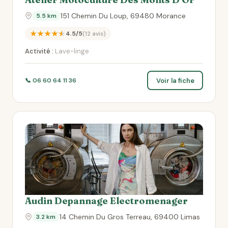
151 Chemin Du Loup, 69480 Morance
5.5 km
★★★★★
4.5/5
(12 avis)
Activité :
Lave-linge
Voir la fiche
📞 06 60 64 11 36
Audin Depannage Electromenager
14 Chemin Du Gros Terreau, 69400 Limas
3.2 km