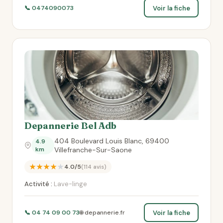
Voir la fiche
📞 0474090073
Depannerie Bel Adb
404 Boulevard Louis Blanc, 69400
4.9
km
Villefranche-Sur-Saone
★★★★★
4.0/5
(114 avis)
Activité :
Lave-linge
Voir la fiche
📞 04 74 09 00 73
🌐 depannerie.fr