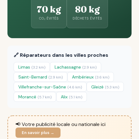
70 kg
80 kg
CO₂ ÉVITÉS
DÉCHETS ÉVITÉS
🔗 Réparateurs dans les villes proches
Limas
Lachassagne
(3.2 km)
(2.9 km)
Saint-Bernard
Ambérieux
(2.9 km)
(3.6 km)
Villefranche-sur-Saône
Gleizé
(4.6 km)
(5.3 km)
Morancé
Alix
(5.7 km)
(5.1 km)
📢 Votre publicité locale ou nationale ici
En savoir plus →