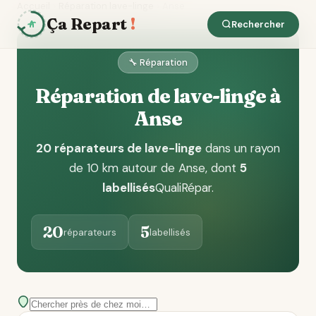
Accueil
Réparation lave-linge
Anse
Ça Repart
!
Rechercher
🔧 Réparation
Réparation de lave-linge à
Anse
20 réparateurs de lave-linge
dans un rayon
de 10 km autour de Anse
, dont
5
labellisés
QualiRépar
.
20
5
réparateurs
labellisés