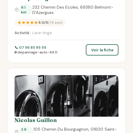
232 Chemin Des Ecoles, 69380 Belmont-
9.1
km
D'Azergues
★★★★★
5.0/5
(79 avis)
Activité :
Lave-linge
📞 07 56 85 95 55
Voir la fiche
🌐 depannage-auto-69.fr
Nicolas Guillon
105 Chemin Du Bourguignon, 01600 Saint-
2.9