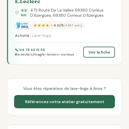
E.Leclerc
473 Route De La Vallee 69380 Civrieux
9.9
km
D'Azergues, 69380 Civrieux D'Azergues
★★★★★
4.0/5
(4497 avis)
Activité :
Lave-linge
📞 04 78 43 15 55
Voir la fiche
🌐 e.leclerc/mag/e-leclerc-civrieux
Vous êtes réparateur de lave-linge à Anse ?
Référencez votre atelier gratuitement