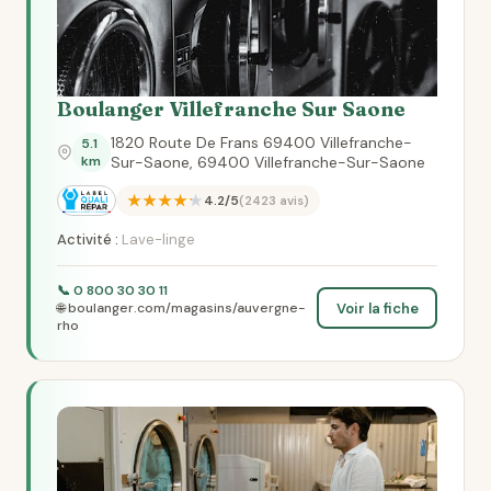
Boulanger Villefranche Sur Saone
1820 Route De Frans 69400 Villefranche-
5.1
km
Sur-Saone, 69400 Villefranche-Sur-Saone
★★★★★
4.2/5
(2423 avis)
Activité :
Lave-linge
📞 0 800 30 30 11
Voir la fiche
🌐 boulanger.com/magasins/auvergne-
rho