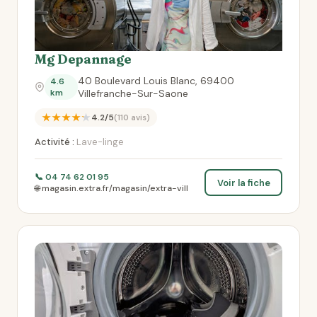
Mg Depannage
40 Boulevard Louis Blanc, 69400
4.6
km
Villefranche-Sur-Saone
★★★★★
4.2/5
(110 avis)
Activité :
Lave-linge
📞 04 74 62 01 95
Voir la fiche
🌐 magasin.extra.fr/magasin/extra-vill