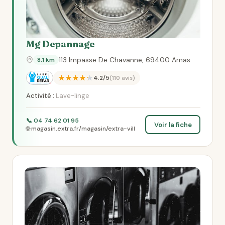
Mg Depannage
113 Impasse De Chavanne, 69400 Arnas
8.1 km
★★★★★
4.2/5
(110 avis)
Activité :
Lave-linge
📞 04 74 62 01 95
Voir la fiche
🌐 magasin.extra.fr/magasin/extra-vill