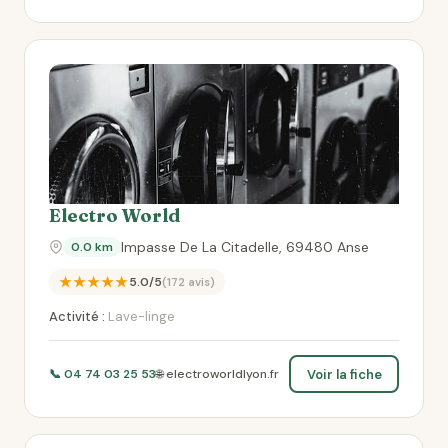
Electro World
Impasse De La Citadelle, 69480 Anse
0.0 km
★★★★★
5.0/5
(172 avis)
Activité :
Lave-linge
Voir la fiche
📞 04 74 03 25 53
🌐 electroworldlyon.fr