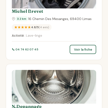
Michel Brevet
16 Chemin Des Mesanges, 69400 Limas
3.2 km
★★★★★
4.8/5
(4 avis)
Activité :
Lave-linge
Voir la fiche
📞 04 74 62 07 45
N.Depannage