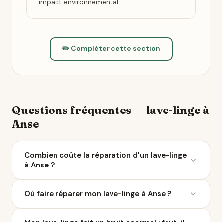
impact environnemental.
✏️ Compléter cette section
Questions fréquentes — lave-linge à
Anse
Combien coûte la réparation d'un lave-linge
à Anse ?
Le coût moyen d'une réparation de lave-linge varie
Où faire réparer mon lave-linge à Anse ?
entre 50 et 200 € selon la panne. À Anse, 20
réparateurs sont référencés sur Ça Repart. Avec le
Ça Repart recense 20 réparateurs de lave-linge à
Bonus Réparation, vous économisez jusqu'à 0 €