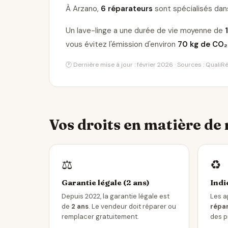
À Arzano,
6 réparateurs
sont spécialisés dans
Un lave-linge a une durée de vie moyenne de
vous évitez l'émission d'environ
70 kg de CO₂
🕐 Dernière mise à jour : février 2026 · Sources : Quali
Vos droits en matière de
⚖️
♻️
Garantie légale (2 ans)
Indi
Depuis 2022, la garantie légale est
Les a
de
2 ans
. Le vendeur doit réparer ou
répar
remplacer gratuitement.
des p