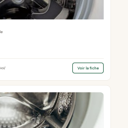
le
Voir la fiche
ici/