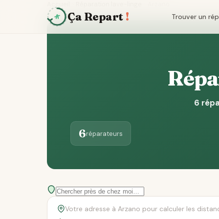
Accueil
Réparation lave-linge
Arzano
Ça Repart
!
Trouver un ré
Répar
6 répa
6
réparateurs