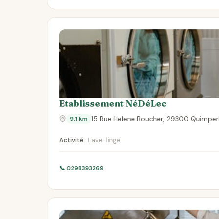
Etablissement NéDéLec
15 Rue Helene Boucher, 29300 Quimper
9.1 km
Activité :
Lave-linge
📞 0298393269