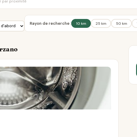
er par proximité
Rayon de recherche :
10 km
25 km
50 km
Arzano