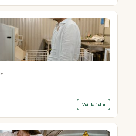
lé
Voir la fiche