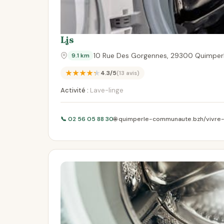
Ljs
10 Rue Des Gorgennes, 29300 Quimper
9.1 km
★★★★★
4.3/5
(13 avis)
Activité :
Lave-linge
📞 02 56 05 88 30
🌐 quimperle-communaute.bzh/vivre-