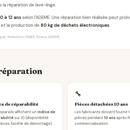
 la réparation de lave-linge
.
10 à 12 ans
selon l'ADEME. Une réparation bien réalisée peut pro
et la production de
80 kg de déchets électroniques
.
Répar, Refashion, INSEE Sirene, ADEME
 réparation
🔧
ce de réparabilité
Pièces détachées 10 ans
ppareils affichent un
indice de
Les fabricants doivent fournir 
abilité
sur 10 (disponibilité
pièces pendant
10 ans
après f
ièces, facilité de démontage).
commercialisation.