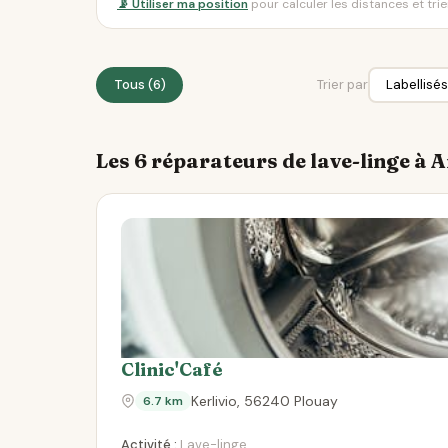
📡 Utiliser ma position
pour calculer les distances et tri
Tous (6)
Trier par
Les 6 réparateurs de lave-linge à 
Clinic'Café
Kerlivio, 56240 Plouay
6.7 km
Activité :
Lave-linge