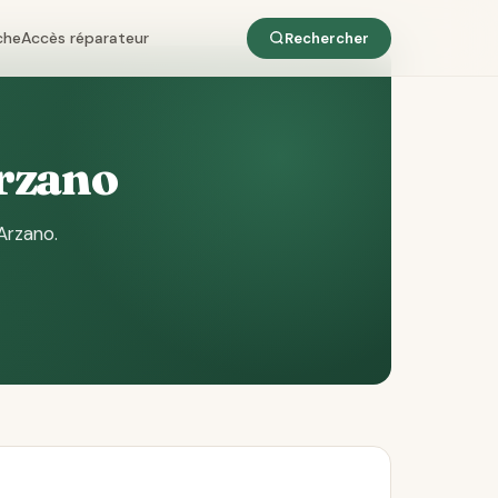
che
Accès réparateur
Rechercher
Arzano
Arzano
.