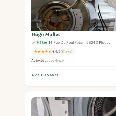
Hugo Mallet
14 Rue De Poul Fetan, 56240 Plouay
8.8 km
★★★★★
4.5/5
(17 avis)
Activité :
Lave-linge
📞 06 71 40 66 33