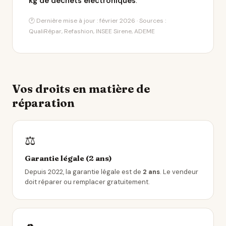
kg de déchets électroniques
.
🕐 Dernière mise à jour : février 2026 · Sources :
QualiRépar, Refashion, INSEE Sirene, ADEME
Vos droits en matière de
réparation
⚖️
Garantie légale (2 ans)
Depuis 2022, la garantie légale est de
2 ans
. Le vendeur
doit réparer ou remplacer gratuitement.