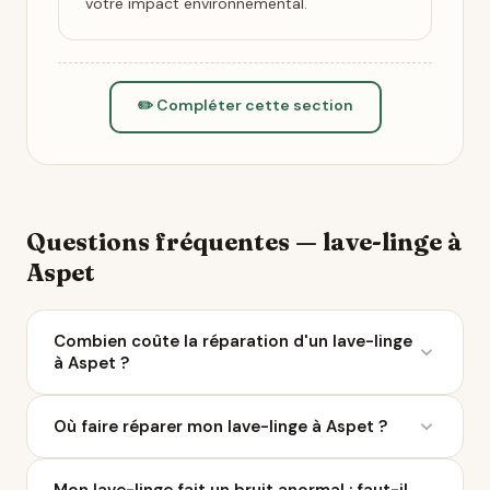
votre impact environnemental.
✏️ Compléter cette section
Questions fréquentes — lave-linge à
Aspet
Combien coûte la réparation d'un lave-linge
à Aspet ?
Le coût moyen d'une réparation de lave-linge varie
Où faire réparer mon lave-linge à Aspet ?
entre 50 et 200 € selon la panne. À Aspet, 1
réparateurs sont référencés sur Ça Repart. Avec le
Ça Repart recense 1 réparateurs de lave-linge à
Bonus Réparation, vous économisez jusqu'à 0 €