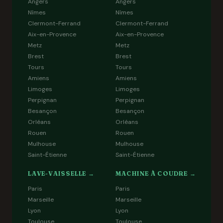
Angers
Angers
Nîmes
Nîmes
Clermont-Ferrand
Clermont-Ferrand
Aix-en-Provence
Aix-en-Provence
Metz
Metz
Brest
Brest
Tours
Tours
Amiens
Amiens
Limoges
Limoges
Perpignan
Perpignan
Besançon
Besançon
Orléans
Orléans
Rouen
Rouen
Mulhouse
Mulhouse
Saint-Étienne
Saint-Étienne
LAVE-VAISSELLE →
MACHINE À COUDRE →
Paris
Paris
Marseille
Marseille
Lyon
Lyon
Toulouse
Toulouse