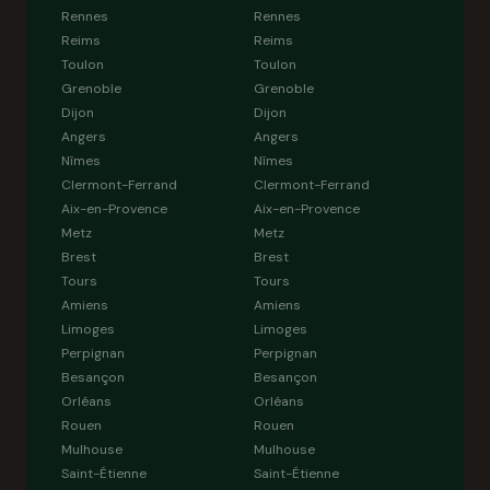
Rennes
Rennes
Reims
Reims
Toulon
Toulon
Grenoble
Grenoble
Dijon
Dijon
Angers
Angers
Nîmes
Nîmes
Clermont-Ferrand
Clermont-Ferrand
Aix-en-Provence
Aix-en-Provence
Metz
Metz
Brest
Brest
Tours
Tours
Amiens
Amiens
Limoges
Limoges
Perpignan
Perpignan
Besançon
Besançon
Orléans
Orléans
Rouen
Rouen
Mulhouse
Mulhouse
Saint-Étienne
Saint-Étienne