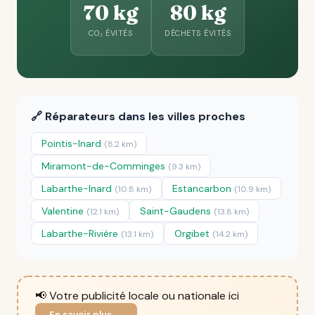
70 kg
80 kg
CO₂ ÉVITÉS
DÉCHETS ÉVITÉS
🔗 Réparateurs dans les villes proches
Pointis-Inard
(8.2 km)
Miramont-de-Comminges
(9.3 km)
Labarthe-Inard
Estancarbon
(10.8 km)
(10.9 km)
Valentine
Saint-Gaudens
(12.1 km)
(13.8 km)
Labarthe-Rivière
Orgibet
(13.1 km)
(14.2 km)
📢 Votre publicité locale ou nationale ici
En savoir plus →