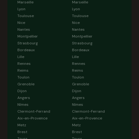
Marseille
Marseille
Lyon
Lyon
Toulouse
Toulouse
Nice
Nice
Nantes
Nantes
Montpellier
Montpellier
Strasbourg
Strasbourg
Bordeaux
Bordeaux
Lille
Lille
Rennes
Rennes
Reims
Reims
Toulon
Toulon
Grenoble
Grenoble
Dijon
Dijon
Angers
Angers
Nîmes
Nîmes
Clermont-Ferrand
Clermont-Ferrand
Aix-en-Provence
Aix-en-Provence
Metz
Metz
Brest
Brest
Tours
Tours