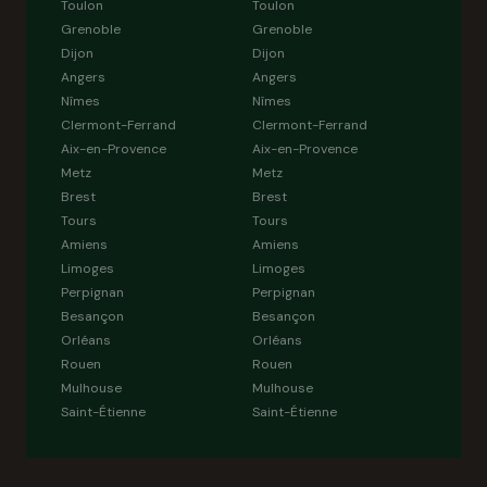
Toulon
Toulon
Grenoble
Grenoble
Dijon
Dijon
Angers
Angers
Nîmes
Nîmes
Clermont-Ferrand
Clermont-Ferrand
Aix-en-Provence
Aix-en-Provence
Metz
Metz
Brest
Brest
Tours
Tours
Amiens
Amiens
Limoges
Limoges
Perpignan
Perpignan
Besançon
Besançon
Orléans
Orléans
Rouen
Rouen
Mulhouse
Mulhouse
Saint-Étienne
Saint-Étienne