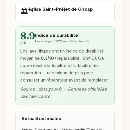
église Saint-Préjet de Girosp
🏛️
8.9
Indice de durabilité
Lave-linge · 1623 modèles testés
/10
Les lave-linges ont un indice de durabilité
moyen de
8.3/10
(réparabilité : 8.9/10). Ce
score évalue la fiabilité et la facilité de
réparation — une raison de plus pour
consulter un réparateur avant de remplacer.
Source : data.gouv.fr — Données officielles
des fabricants
Actualites locales
Aspet. Nocturne de l’été au jardin Créagire :