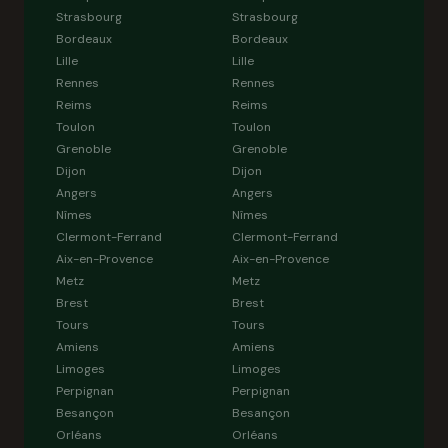
Strasbourg
Strasbourg
Bordeaux
Bordeaux
Lille
Lille
Rennes
Rennes
Reims
Reims
Toulon
Toulon
Grenoble
Grenoble
Dijon
Dijon
Angers
Angers
Nîmes
Nîmes
Clermont-Ferrand
Clermont-Ferrand
Aix-en-Provence
Aix-en-Provence
Metz
Metz
Brest
Brest
Tours
Tours
Amiens
Amiens
Limoges
Limoges
Perpignan
Perpignan
Besançon
Besançon
Orléans
Orléans