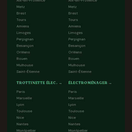
Aix-en-Provence
Aix-en-Provence
Metz
Metz
Brest
Brest
Tours
Tours
Amiens
Amiens
Limoges
Limoges
Perpignan
Perpignan
Besançon
Besançon
Orléans
Orléans
Rouen
Rouen
Mulhouse
Mulhouse
Saint-Étienne
Saint-Étienne
TROTTINETTE ÉLEC. →
ÉLECTROMÉNAGER →
Paris
Paris
Marseille
Marseille
Lyon
Lyon
Toulouse
Toulouse
Nice
Nice
Nantes
Nantes
Montpellier
Montpellier