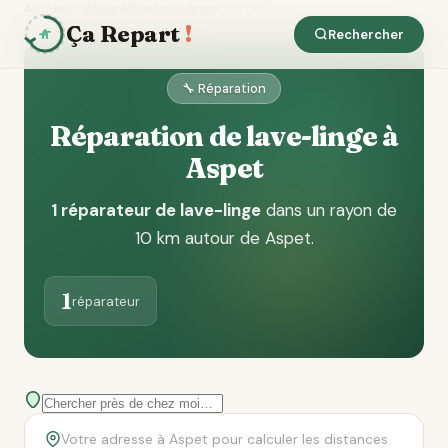
Accueil
Réparation lave-linge
Aspet
Ça Repart
!
Rechercher
🔧 Réparation
Réparation de lave-linge à
Aspet
1 réparateur de lave-linge
dans un rayon de
10 km autour de Aspet
.
1
réparateur