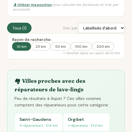
📡 Utiliser ma position
pour calculer les distances et trier par
proximité
Tous (1)
Trier par
Rayon de recherche :
10 km
25 km
50 km
100 km
200 km
1 résultat dans un rayon de 10 km
🏘️ Villes proches avec des
réparateurs de lave-linge
Peu de résultats à Aspet ? Ces villes voisines
comptent des réparateurs pour cette catégorie :
Saint-Gaudens
Orgibet
5 réparateurs · 13.8 km
1 réparateur · 14.2 km