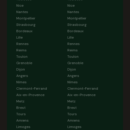
Nice
Nice
Nantes
Nantes
Montpellier
Montpellier
Strasbourg
Strasbourg
Bordeaux
Bordeaux
Lille
Lille
Rennes
Rennes
Reims
Reims
Toulon
Toulon
Grenoble
Grenoble
Dijon
Dijon
Angers
Angers
Nîmes
Nîmes
Clermont-Ferrand
Clermont-Ferrand
Aix-en-Provence
Aix-en-Provence
Metz
Metz
Brest
Brest
Tours
Tours
Amiens
Amiens
Limoges
Limoges