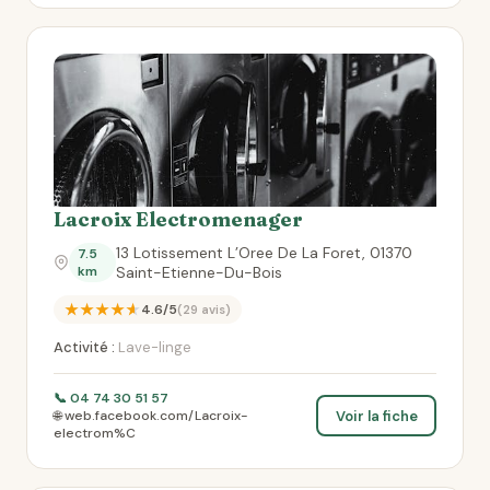
Lacroix Electromenager
13 Lotissement L’Oree De La Foret, 01370
7.5
km
Saint-Etienne-Du-Bois
★★★★★
4.6/5
(29 avis)
Activité :
Lave-linge
📞 04 74 30 51 57
Voir la fiche
🌐 web.facebook.com/Lacroix-
electrom%C