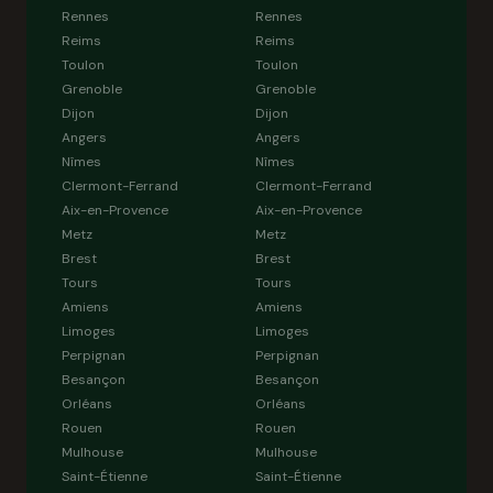
Rennes
Rennes
Reims
Reims
Toulon
Toulon
Grenoble
Grenoble
Dijon
Dijon
Angers
Angers
Nîmes
Nîmes
Clermont-Ferrand
Clermont-Ferrand
Aix-en-Provence
Aix-en-Provence
Metz
Metz
Brest
Brest
Tours
Tours
Amiens
Amiens
Limoges
Limoges
Perpignan
Perpignan
Besançon
Besançon
Orléans
Orléans
Rouen
Rouen
Mulhouse
Mulhouse
Saint-Étienne
Saint-Étienne