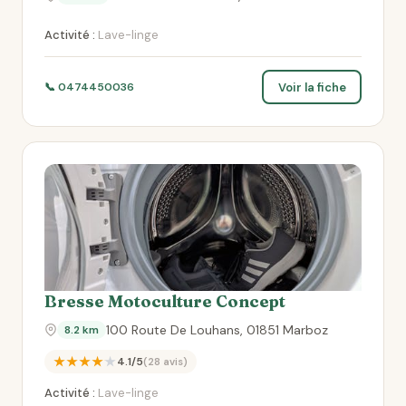
Activité :
Lave-linge
Voir la fiche
📞 0474450036
Bresse Motoculture Concept
100 Route De Louhans, 01851 Marboz
8.2 km
★★★★★
4.1/5
(28 avis)
Activité :
Lave-linge