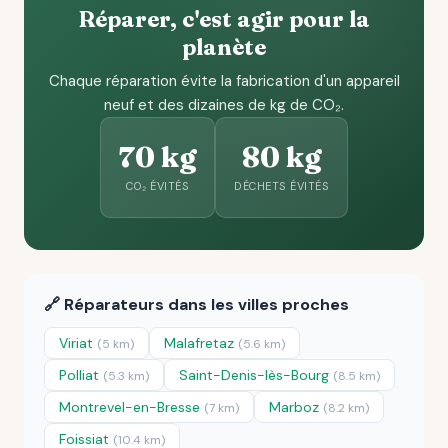
Réparer, c'est agir pour la
planète
Chaque réparation évite la fabrication d'un appareil
neuf et des dizaines de kg de CO₂.
70 kg
80 kg
CO₂ ÉVITÉS
DÉCHETS ÉVITÉS
🔗 Réparateurs dans les villes proches
Viriat
Malafretaz
(5 km)
(5.6 km)
Polliat
Saint-Denis-lès-Bourg
(5.3 km)
(8.5 km)
Montrevel-en-Bresse
Marboz
(7 km)
(8.2 km)
Foissiat
(10.4 km)