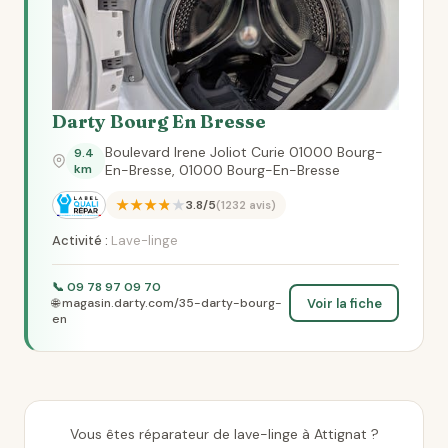
Darty Bourg En Bresse
Boulevard Irene Joliot Curie 01000 Bourg-
9.4
km
En-Bresse, 01000 Bourg-En-Bresse
★★★★★
3.8/5
(1232 avis)
Activité :
Lave-linge
📞 09 78 97 09 70
Voir la fiche
🌐 magasin.darty.com/35-darty-bourg-
en
Vous êtes réparateur de lave-linge à Attignat ?