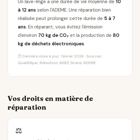
Un lave-linge a une durée de vie moyenne de
10
à 12 ans
selon l'ADEME. Une réparation bien
réalisée peut prolonger cette durée de
5 à 7
ans
. En réparant, vous évitez l'émission
d'environ
70 kg de CO₂
et la production de
80
kg de déchets électroniques
.
🕐 Dernière mise à jour : février 2026 · Sources :
QualiRépar, Refashion, INSEE Sirene, ADEME
Vos droits en matière de
réparation
⚖️