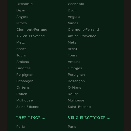
Grenoble
Grenoble
Dijon
Dijon
Angers
Angers
Nîmes
Nîmes
Clermont-Ferrand
Clermont-Ferrand
Aix-en-Provence
Aix-en-Provence
Metz
Metz
Brest
Brest
Tours
Tours
Amiens
Amiens
Limoges
Limoges
Perpignan
Perpignan
Besançon
Besançon
Orléans
Orléans
Rouen
Rouen
Mulhouse
Mulhouse
Saint-Étienne
Saint-Étienne
LAVE-LINGE →
VÉLO ÉLECTRIQUE →
Paris
Paris