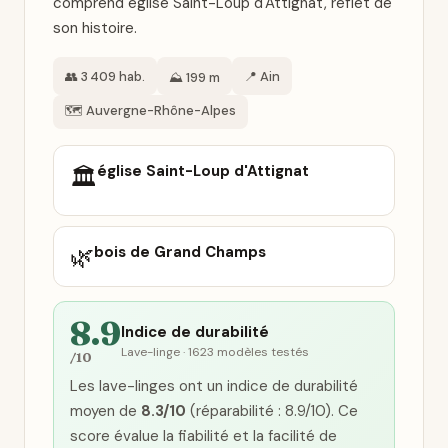
comprend église Saint-Loup d'Attignat, reflet de
son histoire.
👥 3 409 hab.
📍 Ain
⛰️ 199 m
🗺️ Auvergne-Rhône-Alpes
église Saint-Loup d'Attignat
🏛️
🌿
bois de Grand Champs
8.9
Indice de durabilité
Lave-linge · 1623 modèles testés
/10
Les lave-linges ont un indice de durabilité
moyen de
8.3/10
(réparabilité : 8.9/10). Ce
score évalue la fiabilité et la facilité de