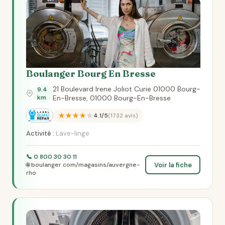
Boulanger Bourg En Bresse
21 Boulevard Irene Joliot Curie 01000 Bourg-
9.4
km
En-Bresse, 01000 Bourg-En-Bresse
★★★★★
4.1/5
(1732 avis)
Activité :
Lave-linge
📞 0 800 30 30 11
Voir la fiche
🌐 boulanger.com/magasins/auvergne-
rho