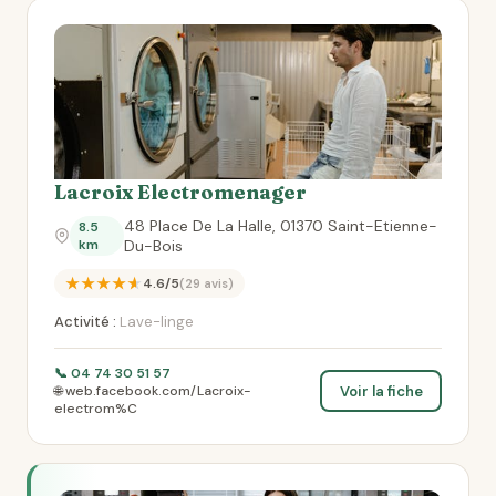
Lacroix Electromenager
48 Place De La Halle, 01370 Saint-Etienne-
8.5
km
Du-Bois
★★★★★
4.6/5
(29 avis)
Activité :
Lave-linge
📞 04 74 30 51 57
Voir la fiche
🌐 web.facebook.com/Lacroix-
electrom%C