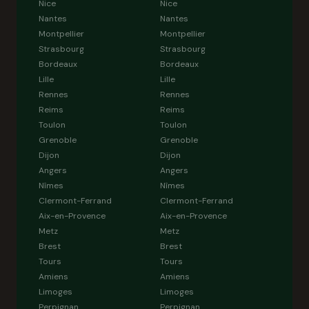
Nice
Nice
Nantes
Nantes
Montpellier
Montpellier
Strasbourg
Strasbourg
Bordeaux
Bordeaux
Lille
Lille
Rennes
Rennes
Reims
Reims
Toulon
Toulon
Grenoble
Grenoble
Dijon
Dijon
Angers
Angers
Nîmes
Nîmes
Clermont-Ferrand
Clermont-Ferrand
Aix-en-Provence
Aix-en-Provence
Metz
Metz
Brest
Brest
Tours
Tours
Amiens
Amiens
Limoges
Limoges
Perpignan
Perpignan