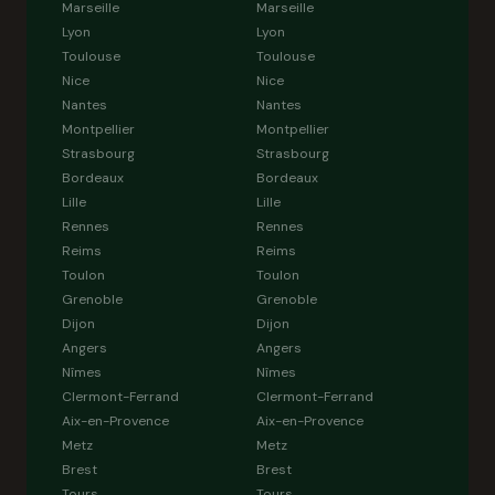
Marseille
Marseille
Lyon
Lyon
Toulouse
Toulouse
Nice
Nice
Nantes
Nantes
Montpellier
Montpellier
Strasbourg
Strasbourg
Bordeaux
Bordeaux
Lille
Lille
Rennes
Rennes
Reims
Reims
Toulon
Toulon
Grenoble
Grenoble
Dijon
Dijon
Angers
Angers
Nîmes
Nîmes
Clermont-Ferrand
Clermont-Ferrand
Aix-en-Provence
Aix-en-Provence
Metz
Metz
Brest
Brest
Tours
Tours