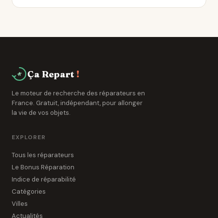
Problème d'alimentation, carte électronique
défaillante ou composant de sécurité déclenché. Un
professionnel de Attignat peut diagnostiquer la
panne en 15 à 30 minutes.
Ça Repart
!
Le moteur de recherche des réparateurs en
France. Gratuit, indépendant, pour allonger
la vie de vos objets.
EXPLORER
Tous les réparateurs
Le Bonus Réparation
Indice de réparabilité
Catégories
Villes
Actualités