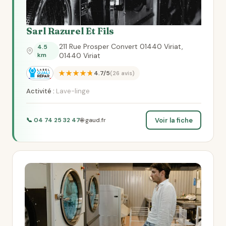
Sarl Razurel Et Fils
211 Rue Prosper Convert 01440 Viriat,
4.5
km
01440 Viriat
★★★★★
4.7/5
(26 avis)
Activité :
Lave-linge
Voir la fiche
📞 04 74 25 32 47
🌐 gaud.fr