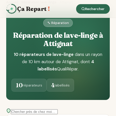
Accueil
Réparation lave-linge
Attignat
Ça Repart
!
Rechercher
🔧 Réparation
Réparation de lave-linge à
Attignat
10 réparateurs de lave-linge
dans un rayon
de 10 km autour de Attignat
, dont
4
labellisés
QualiRépar
.
10
4
réparateurs
labellisés