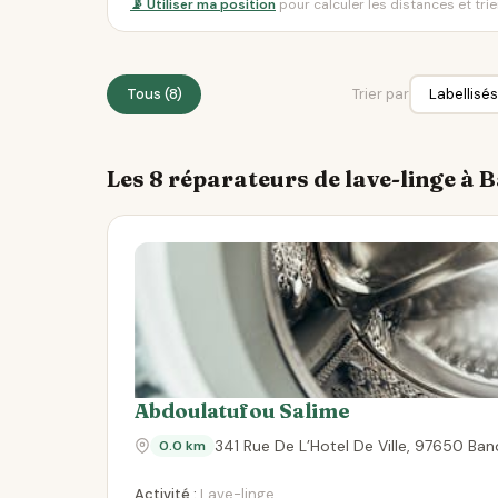
📡 Utiliser ma position
pour calculer les distances et tri
Tous (8)
Trier par
Les 8 réparateurs de lave-linge à
Abdoulatufou Salime
341 Rue De L’Hotel De Ville, 97650 Ba
0.0 km
Activité :
Lave-linge