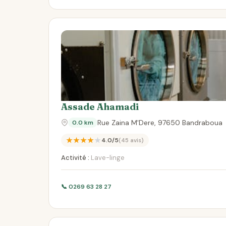
Assade Ahamadi
Rue Zaina M'Dere, 97650 Bandraboua
0.0 km
★★★★★
4.0/5
(45 avis)
Activité :
Lave-linge
📞 0269 63 28 27