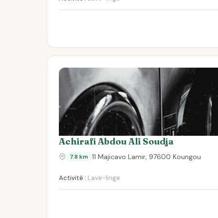
Achirafi Abdou Ali Soudja
11 Majicavo Lamir, 97600 Koungou
7.8 km
Activité :
Lave-linge