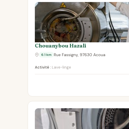
Chouanybou Hazali
Rue Fassigny, 97630 Acoua
6.1 km
Activité :
Lave-linge