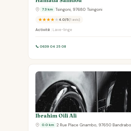
Hamada Saindou
Tsingoni, 97680 Tsingoni
7.3 km
★★★★★
4.0/5
(1 avis)
Activité :
Lave-linge
📞 0639 04 25 08
Ibrahim Oili Ali
2 Rue Place Gnambo, 97650 Bandrab
0.0 km