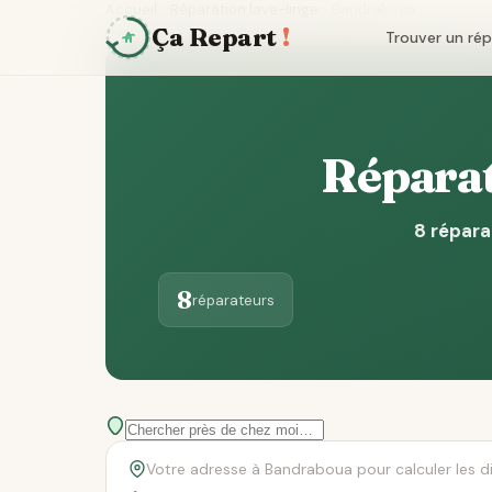
Accueil
Réparation lave-linge
Bandraboua
Ça Repart
!
Trouver un ré
Réparat
8 répara
8
réparateurs