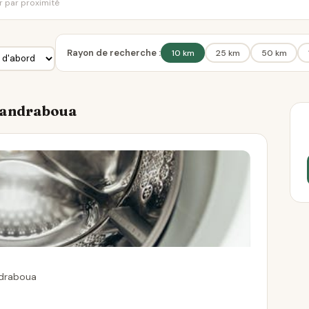
er par proximité
Rayon de recherche :
10 km
25 km
50 km
 Bandraboua
ndraboua