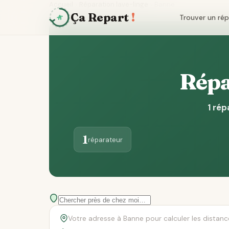
Accueil
Réparation lave-linge
Banne
Ça Repart
!
Trouver un ré
Répa
1 rép
1
réparateur