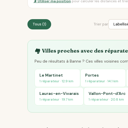
📡 Utiliser ma position
pour calculer les distances et tri
Tous (1)
Trier par
🏘️ Villes proches avec des réparate
Peu de résultats à Banne ? Ces villes voisines co
Le Martinet
Portes
1 réparateur · 12.9 km
1 réparateur · 14.1 km
Laurac-en-Vivarais
Vallon-Pont-d'Arc
1 réparateur · 19.7 km
1 réparateur · 20.8 km