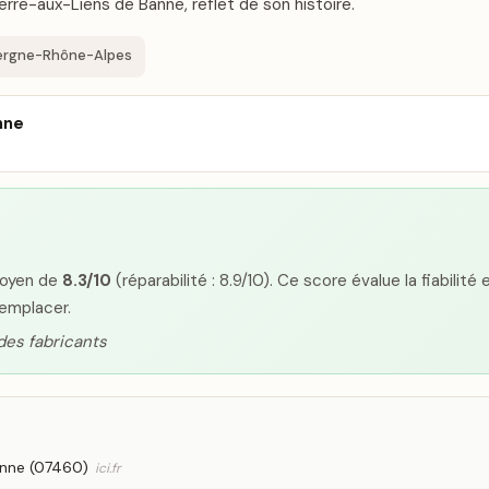
rre-aux-Liens de Banne, reflet de son histoire.
ergne-Rhône-Alpes
nne
 moyen de
8.3/10
(réparabilité : 8.9/10). Ce score évalue la fiabilité
remplacer.
 des fabricants
anne (07460)
ici.fr