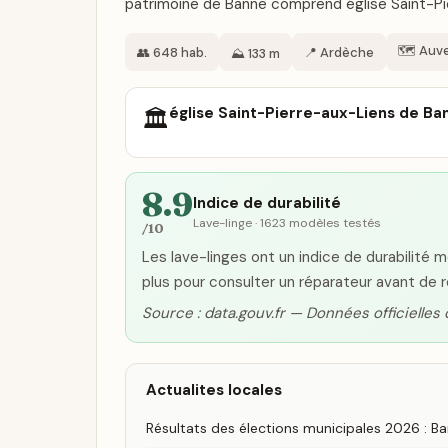
patrimoine de Banne comprend église Saint-Pie
🗺️ Auv
👥 648 hab.
📍 Ardèche
⛰️ 133 m
église Saint-Pierre-aux-Liens de Ba
🏛️
8.9
Indice de durabilité
Lave-linge · 1623 modèles testés
/10
Les lave-linges ont un indice de durabilité
plus pour consulter un réparateur avant de 
Source : data.gouv.fr — Données officielles
Actualites locales
Résultats des élections municipales 2026 : B