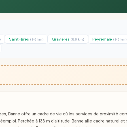
Saint-Brès
Gravières
Peyremale
)
(9.6 km)
(8.9 km)
(9.8 km)
 Banne offre un cadre de vie où les services de proximité com
éemploi. Perchée à 133 m d'altitude, Banne allie cadre naturel et