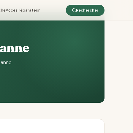
che
Accès réparateur
Rechercher
Banne
Banne
.