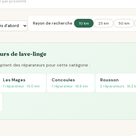
er par proximité
Rayon de recherche :
10 km
25 km
50 km
urs de lave-linge
mptent des réparateurs pour cette catégorie :
Les Mages
Concoules
Rousson
1 réparateur · 15.0 km
1 réparateur · 16.8 km
2 réparateurs · 18.3 