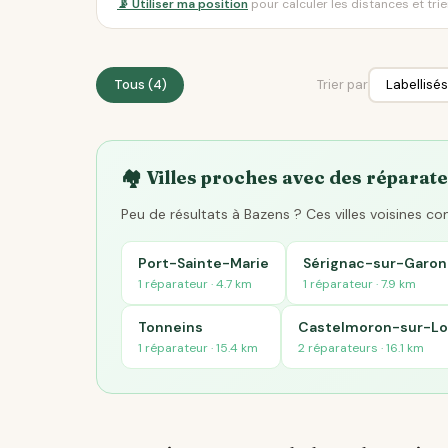
📡 Utiliser ma position
pour calculer les distances et tri
Tous (4)
Trier par
🏘️ Villes proches avec des réparate
Peu de résultats à Bazens ? Ces villes voisines c
Port-Sainte-Marie
Sérignac-sur-Garo
1 réparateur · 4.7 km
1 réparateur · 7.9 km
Tonneins
Castelmoron-sur-Lo
1 réparateur · 15.4 km
2 réparateurs · 16.1 km