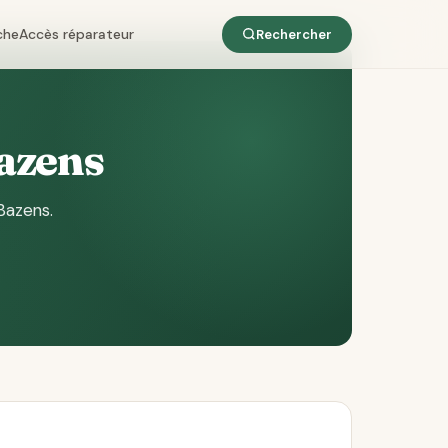
che
Accès réparateur
Rechercher
Bazens
Bazens
.