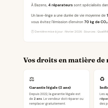
À Bazens,
4 réparateurs
sont spécialisés dans
Un lave-linge a une durée de vie moyenne de
vous évitez l'émission d'environ
70 kg de CO₂
🕐 Dernière mise à jour : février 2026 · Sources : Quali
Vos droits en matière de
⚖️
♻️
Garantie légale (2 ans)
Indi
Depuis 2022, la garantie légale est
Les a
de
2 ans
. Le vendeur doit réparer ou
répar
remplacer gratuitement.
des p