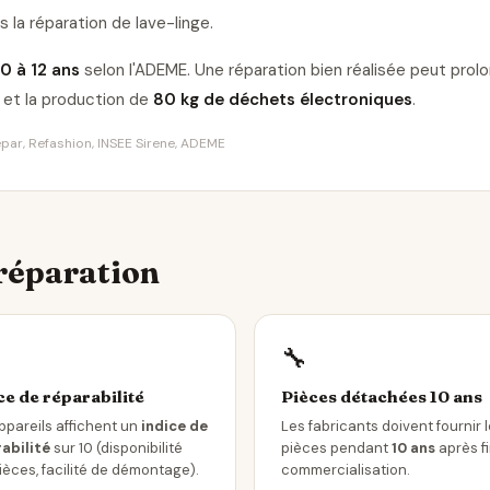
 la réparation de lave-linge
.
10 à 12 ans
selon l'ADEME. Une réparation bien réalisée peut pro
et la production de
80 kg de déchets électroniques
.
Répar, Refashion, INSEE Sirene, ADEME
 réparation
🔧
ce de réparabilité
Pièces détachées 10 ans
ppareils affichent un
indice de
Les fabricants doivent fournir 
abilité
sur 10 (disponibilité
pièces pendant
10 ans
après f
ièces, facilité de démontage).
commercialisation.