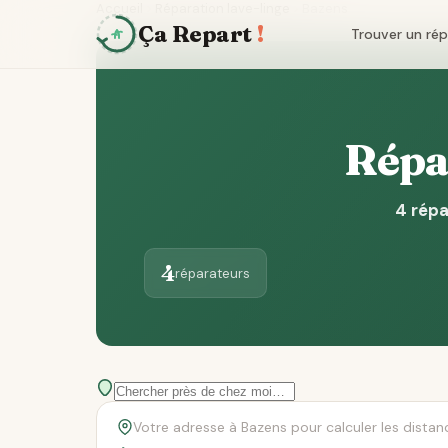
Accueil
Réparation lave-linge
Bazens
Ça Repart
!
Trouver un ré
Répar
4 répa
4
réparateurs