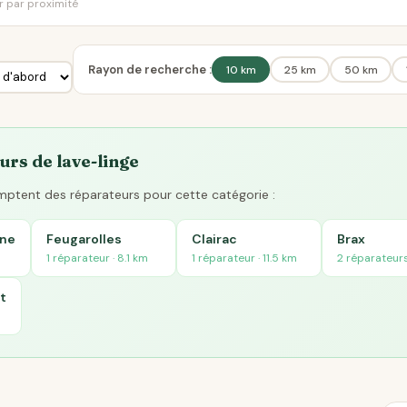
er par proximité
Rayon de recherche :
10 km
25 km
50 km
urs de lave-linge
omptent des réparateurs pour cette catégorie :
nne
Feugarolles
Clairac
Brax
1 réparateur · 8.1 km
1 réparateur · 11.5 km
2 réparateurs
t