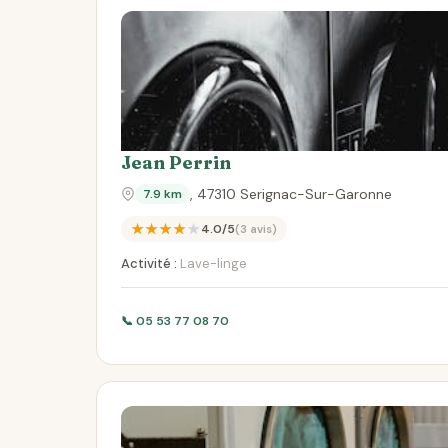
Jean Perrin
, 47310 Serignac-Sur-Garonne
7.9 km
★★★★★
4.0/5
(3 avis)
Activité :
Lave-linge
📞 05 53 77 08 70