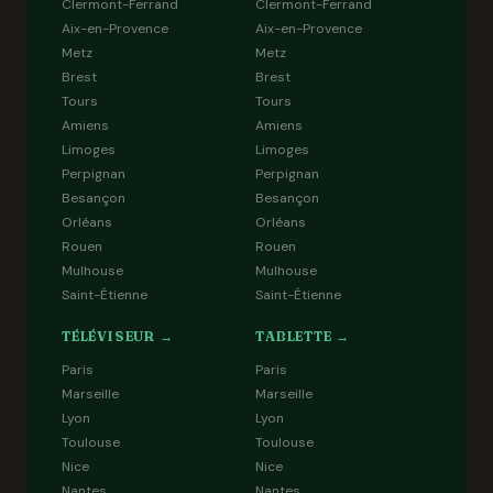
Clermont-Ferrand
Clermont-Ferrand
Aix-en-Provence
Aix-en-Provence
Metz
Metz
Brest
Brest
Tours
Tours
Amiens
Amiens
Limoges
Limoges
Perpignan
Perpignan
Besançon
Besançon
Orléans
Orléans
Rouen
Rouen
Mulhouse
Mulhouse
Saint-Étienne
Saint-Étienne
TÉLÉVISEUR →
TABLETTE →
Paris
Paris
Marseille
Marseille
Lyon
Lyon
Toulouse
Toulouse
Nice
Nice
Nantes
Nantes