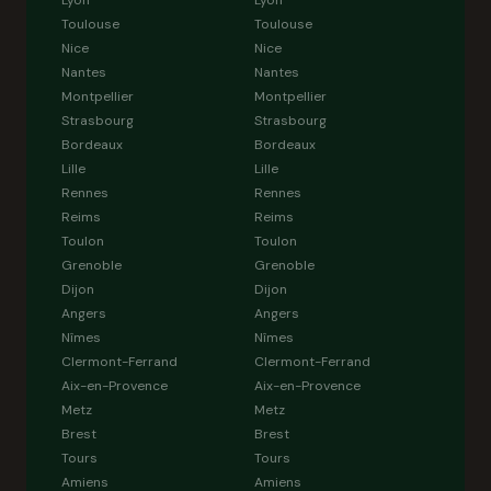
Lyon
Lyon
Toulouse
Toulouse
Nice
Nice
Nantes
Nantes
Montpellier
Montpellier
Strasbourg
Strasbourg
Bordeaux
Bordeaux
Lille
Lille
Rennes
Rennes
Reims
Reims
Toulon
Toulon
Grenoble
Grenoble
Dijon
Dijon
Angers
Angers
Nîmes
Nîmes
Clermont-Ferrand
Clermont-Ferrand
Aix-en-Provence
Aix-en-Provence
Metz
Metz
Brest
Brest
Tours
Tours
Amiens
Amiens