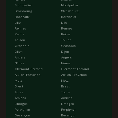
Montpellier
Montpellier
Strasbourg
Strasbourg
Bordeaux
Bordeaux
Lille
Lille
Rennes
Rennes
Reims
Reims
Toulon
Toulon
Grenoble
Grenoble
Dijon
Dijon
Angers
Angers
Nîmes
Nîmes
Clermont-Ferrand
Clermont-Ferrand
Aix-en-Provence
Aix-en-Provence
Metz
Metz
Brest
Brest
Tours
Tours
Amiens
Amiens
Limoges
Limoges
Perpignan
Perpignan
Besançon
Besançon