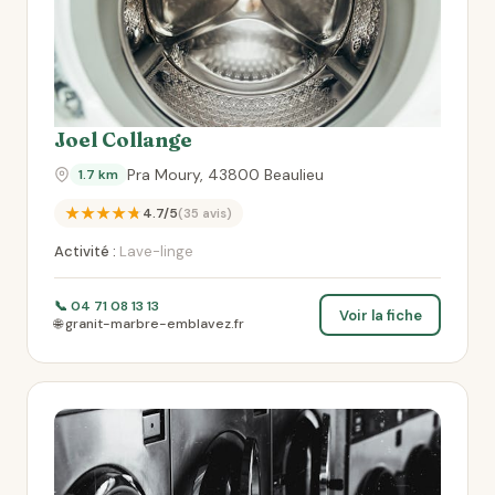
Joel Collange
Pra Moury, 43800 Beaulieu
1.7 km
★★★★★
4.7/5
(35 avis)
Activité :
Lave-linge
📞 04 71 08 13 13
Voir la fiche
🌐 granit-marbre-emblavez.fr