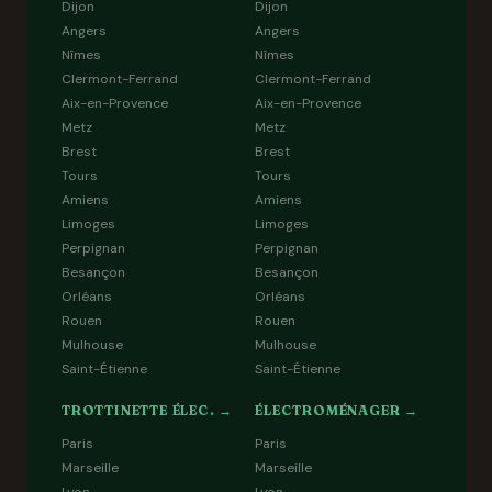
Dijon
Dijon
Angers
Angers
Nîmes
Nîmes
Clermont-Ferrand
Clermont-Ferrand
Aix-en-Provence
Aix-en-Provence
Metz
Metz
Brest
Brest
Tours
Tours
Amiens
Amiens
Limoges
Limoges
Perpignan
Perpignan
Besançon
Besançon
Orléans
Orléans
Rouen
Rouen
Mulhouse
Mulhouse
Saint-Étienne
Saint-Étienne
TROTTINETTE ÉLEC. →
ÉLECTROMÉNAGER →
Paris
Paris
Marseille
Marseille