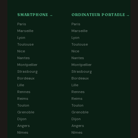
SMARTPHONE →
ORDINATEUR PORTABLE →
Paris
Paris
Marseille
Marseille
Lyon
Lyon
Toulouse
Toulouse
Nice
Nice
Nantes
Nantes
Montpellier
Montpellier
Strasbourg
Strasbourg
Bordeaux
Bordeaux
Lille
Lille
Rennes
Rennes
Reims
Reims
Toulon
Toulon
Grenoble
Grenoble
Dijon
Dijon
Angers
Angers
Nîmes
Nîmes