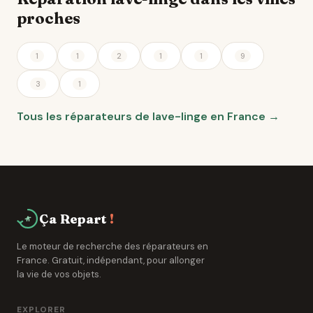
proches
1
1
2
1
1
9
3
1
Tous les réparateurs de lave-linge en France →
Ça Repart
!
Le moteur de recherche des réparateurs en
France. Gratuit, indépendant, pour allonger
la vie de vos objets.
EXPLORER