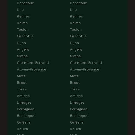
Bordeaux
Bordeaux
Lille
Lille
Rennes
Rennes
Reims
Reims
Toulon
Toulon
Grenoble
Grenoble
Dijon
Dijon
Angers
Angers
Nîmes
Nîmes
Clermont-Ferrand
Clermont-Ferrand
Aix-en-Provence
Aix-en-Provence
Metz
Metz
Brest
Brest
Tours
Tours
Amiens
Amiens
Limoges
Limoges
Perpignan
Perpignan
Besançon
Besançon
Orléans
Orléans
Rouen
Rouen