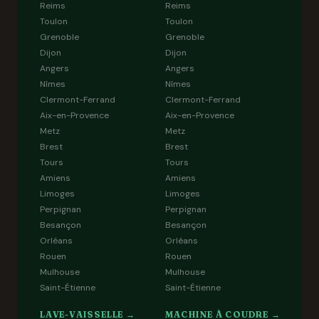
Reims
Reims
Toulon
Toulon
Grenoble
Grenoble
Dijon
Dijon
Angers
Angers
Nîmes
Nîmes
Clermont-Ferrand
Clermont-Ferrand
Aix-en-Provence
Aix-en-Provence
Metz
Metz
Brest
Brest
Tours
Tours
Amiens
Amiens
Limoges
Limoges
Perpignan
Perpignan
Besançon
Besançon
Orléans
Orléans
Rouen
Rouen
Mulhouse
Mulhouse
Saint-Étienne
Saint-Étienne
LAVE-VAISSELLE →
MACHINE À COUDRE →