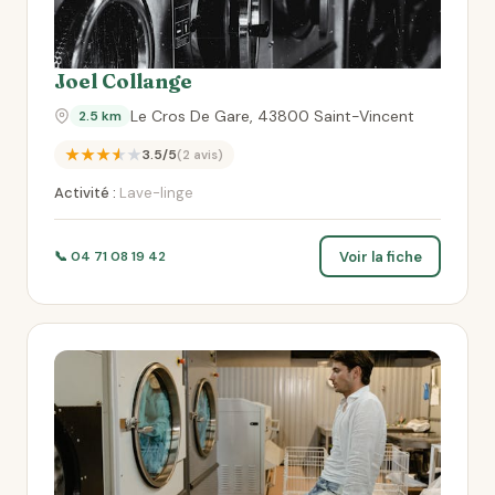
Joel Collange
Le Cros De Gare, 43800 Saint-Vincent
2.5 km
★★★★★
3.5/5
(2 avis)
Activité :
Lave-linge
Voir la fiche
📞 04 71 08 19 42