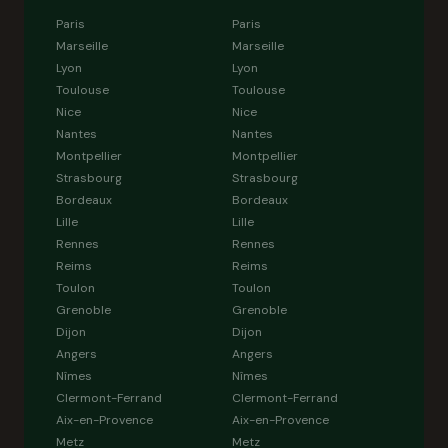
Paris
Paris
Marseille
Marseille
Lyon
Lyon
Toulouse
Toulouse
Nice
Nice
Nantes
Nantes
Montpellier
Montpellier
Strasbourg
Strasbourg
Bordeaux
Bordeaux
Lille
Lille
Rennes
Rennes
Reims
Reims
Toulon
Toulon
Grenoble
Grenoble
Dijon
Dijon
Angers
Angers
Nîmes
Nîmes
Clermont-Ferrand
Clermont-Ferrand
Aix-en-Provence
Aix-en-Provence
Metz
Metz