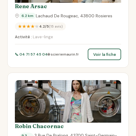
Rene Arsac
Lachaud De Rougeac, 43800 Rosieres
6.2 km
★★★★★
4.2/5
(15 avis)
Activité :
Lave-linge
Voir la fiche
📞 04 71 57 45 04
🌐 scieriemaurin.fr
Robin Chacornac
3 Rue De Pralong, 43700 Saint-Germain-
9.3