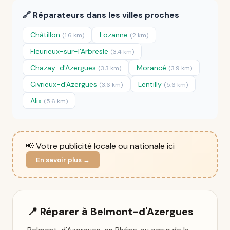
🔗 Réparateurs dans les villes proches
Châtillon
Lozanne
(1.6 km)
(2 km)
Fleurieux-sur-l'Arbresle
(3.4 km)
Chazay-d'Azergues
Morancé
(3.3 km)
(3.9 km)
Civrieux-d'Azergues
Lentilly
(3.6 km)
(5.6 km)
Alix
(5.6 km)
📢 Votre publicité locale ou nationale ici
En savoir plus →
📍 Réparer à Belmont-d'Azergues