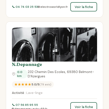
Voir la fiche
📞 04 74 03 25 53
🌐 electroworldlyon.fr
N.Depannage
232 Chemin Des Ecoles, 69380 Belmont-
0.0
km
D'Azergues
★★★★★
5.0/5
(79 avis)
Activité :
Lave-linge
📞 07 56 85 95 55
Voir la fiche
🌐 depannage-auto-69.fr