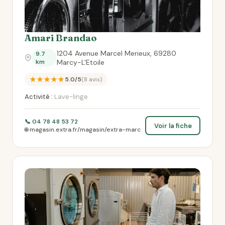
Amari Brandao
1204 Avenue Marcel Merieux, 69280
9.7
km
Marcy-L'Etoile
★★★★★
5.0/5
(8 avis)
Activité :
Lave-linge
📞 04 78 48 53 72
Voir la fiche
🌐 magasin.extra.fr/magasin/extra-marc