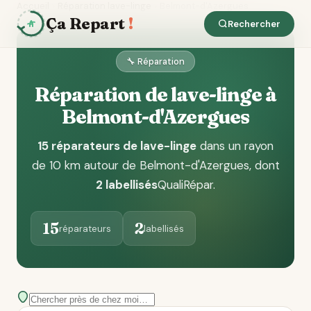
Accueil
Réparation lave-linge
Belmont-d'Azergues
Ça Repart
!
Rechercher
🔧 Réparation
Réparation de lave-linge à
Belmont-d'Azergues
15 réparateurs de lave-linge
dans un rayon
de 10 km autour de Belmont-d'Azergues
, dont
2 labellisés
QualiRépar
.
15
2
réparateurs
labellisés