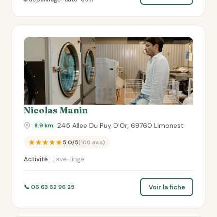
Nicolas Manin
245 Allee Du Puy D'Or, 69760 Limonest
8.9 km
★★★★★
5.0/5
(100 avis)
Activité :
Lave-linge
Voir la fiche
📞 06 63 62 96 25