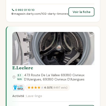
📞 0 892 01 10 10
Voir la fiche
🌐 magasin.darty.com/102-darty-limones
E.Leclerc
473 Route De La Vallee 69380 Civrieux
3.1
km
D'Azergues, 69380 Civrieux D'Azergues
★★★★★
4.0/5
(4497 avis)
Activité :
Lave-linge