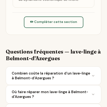
✏️ Compléter cette section
Questions fréquentes — lave-linge à
Belmont-d'Azergues
Combien coûte la réparation d'un lave-linge
à Belmont-d'Azergues ?
Le coût moyen d'une réparation de lave-linge varie
Où faire réparer mon lave-linge à Belmont-
entre 50 et 200 € selon la panne. À Belmont-
d'Azergues ?
d'Azergues, 15 réparateurs sont référencés sur Ça
Repart. Avec le Bonus Réparation, vous économisez
Ça Repart recense 15 réparateurs de lave-linge à