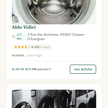
Aldo Vidiri
2 Rue Des Bottieres, 69380 Chazay-
2.7
km
D'Azergues
★★★★★
4.2/5
(17 avis)
Activité :
Lave-linge
Voir la fiche
📞 06 08 28 11 51
🌐 aldosav.fr