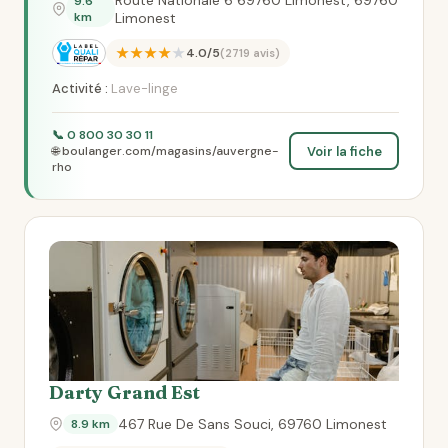
Route Nationale 6 69760 Limonest, 69760
9.6
km
Limonest
★★★★★
4.0/5
(2719 avis)
Activité :
Lave-linge
📞 0 800 30 30 11
Voir la fiche
🌐 boulanger.com/magasins/auvergne-
rho
Darty Grand Est
467 Rue De Sans Souci, 69760 Limonest
8.9 km