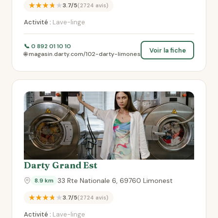
★★★★★
3.7/5
(2724 avis)
Activité :
Lave-linge
📞 0 892 01 10 10
Voir la fiche
🌐 magasin.darty.com/102-darty-limones
Darty Grand Est
33 Rte Nationale 6, 69760 Limonest
8.9 km
★★★★★
3.7/5
(2724 avis)
Activité :
Lave-linge