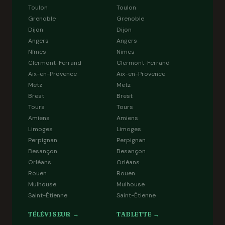
Toulon
Toulon
Grenoble
Grenoble
Dijon
Dijon
Angers
Angers
Nîmes
Nîmes
Clermont-Ferrand
Clermont-Ferrand
Aix-en-Provence
Aix-en-Provence
Metz
Metz
Brest
Brest
Tours
Tours
Amiens
Amiens
Limoges
Limoges
Perpignan
Perpignan
Besançon
Besançon
Orléans
Orléans
Rouen
Rouen
Mulhouse
Mulhouse
Saint-Étienne
Saint-Étienne
TÉLÉVISEUR →
TABLETTE →