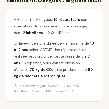
Belmont-d'Azergues : le guide local
À Belmont-d'Azergues,
15 réparateurs
sont
spécialisés dans la réparation de lave-linge
,
dont
2 labellisés
— 2 QualiRépar
.
Un lave-linge a une durée de vie moyenne de
10
à 12 ans
selon l'ADEME. Une réparation bien
réalisée peut prolonger cette durée de
5 à 7
ans
. En réparant, vous évitez l'émission
d'environ
70 kg de CO₂
et la production de
80
kg de déchets électroniques
.
🕐 Dernière mise à jour : février 2026 · Sources :
QualiRépar, Refashion, INSEE Sirene, ADEME