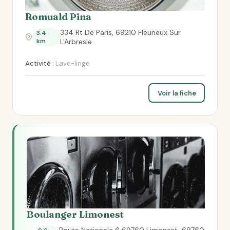
Romuald Pina
334 Rt De Paris, 69210 Fleurieux Sur
3.4
km
L'Arbresle
Activité :
Lave-linge
Voir la fiche
Boulanger Limonest