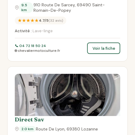
910 Route De Sarcey, 69490 Saint-
9.5
km
Romain-De-Popey
★★★★★
4.7/5
(32 avis)
Activité :
Lave-linge
📞 04 72 18 50 24
Voir la fiche
🌐 chevaliermotoculture.fr
Direct Sav
Route De Lyon, 69380 Lozanne
2.0 km