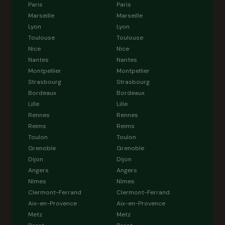
Paris
Paris
Marseille
Marseille
Lyon
Lyon
Toulouse
Toulouse
Nice
Nice
Nantes
Nantes
Montpellier
Montpellier
Strasbourg
Strasbourg
Bordeaux
Bordeaux
Lille
Lille
Rennes
Rennes
Reims
Reims
Toulon
Toulon
Grenoble
Grenoble
Dijon
Dijon
Angers
Angers
Nîmes
Nîmes
Clermont-Ferrand
Clermont-Ferrand
Aix-en-Provence
Aix-en-Provence
Metz
Metz