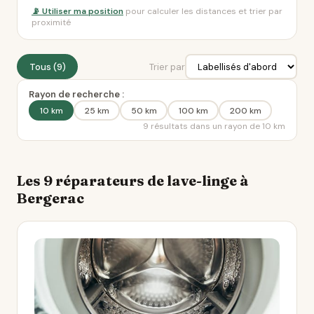
📡 Utiliser ma position
pour calculer les distances et trier par
proximité
Tous (9)
Trier par
Rayon de recherche :
10 km
25 km
50 km
100 km
200 km
9 résultats dans un rayon de 10 km
Les 9 réparateurs de lave-linge à
Bergerac