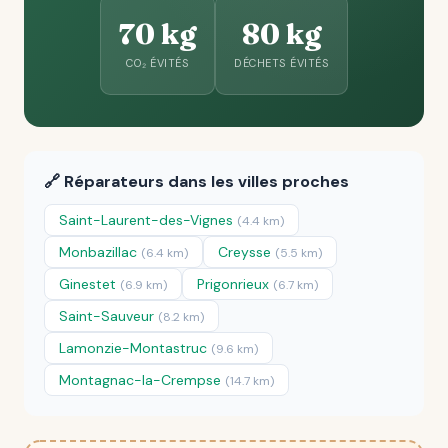
70 kg
80 kg
CO₂ ÉVITÉS
DÉCHETS ÉVITÉS
🔗 Réparateurs dans les villes proches
Saint-Laurent-des-Vignes
(4.4 km)
Monbazillac
Creysse
(6.4 km)
(5.5 km)
Ginestet
Prigonrieux
(6.9 km)
(6.7 km)
Saint-Sauveur
(8.2 km)
Lamonzie-Montastruc
(9.6 km)
Montagnac-la-Crempse
(14.7 km)