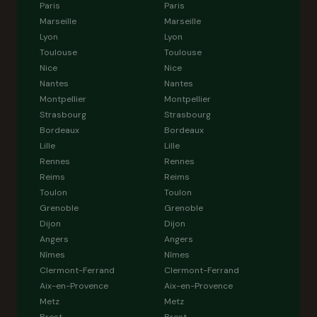
Paris
Paris
Marseille
Marseille
Lyon
Lyon
Toulouse
Toulouse
Nice
Nice
Nantes
Nantes
Montpellier
Montpellier
Strasbourg
Strasbourg
Bordeaux
Bordeaux
Lille
Lille
Rennes
Rennes
Reims
Reims
Toulon
Toulon
Grenoble
Grenoble
Dijon
Dijon
Angers
Angers
Nîmes
Nîmes
Clermont-Ferrand
Clermont-Ferrand
Aix-en-Provence
Aix-en-Provence
Metz
Metz