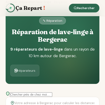
Accueil
Réparation lave-linge
Bergerac
Ça Repart
!
Rechercher
🔧 Réparation
Réparation de lave-linge à
Bergerac
9 réparateurs de lave-linge
dans un rayon de
10 km autour de Bergerac
.
9
réparateurs