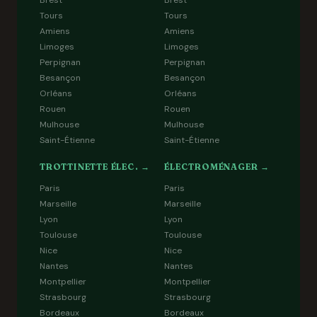
Brest
Brest
Tours
Tours
Amiens
Amiens
Limoges
Limoges
Perpignan
Perpignan
Besançon
Besançon
Orléans
Orléans
Rouen
Rouen
Mulhouse
Mulhouse
Saint-Étienne
Saint-Étienne
TROTTINETTE ÉLEC. →
ÉLECTROMÉNAGER →
Paris
Paris
Marseille
Marseille
Lyon
Lyon
Toulouse
Toulouse
Nice
Nice
Nantes
Nantes
Montpellier
Montpellier
Strasbourg
Strasbourg
Bordeaux
Bordeaux