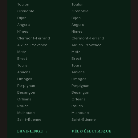
Toulon
Toulon
Grenoble
Grenoble
Dijon
Dijon
Angers
Angers
Nîmes
Nîmes
Clermont-Ferrand
Clermont-Ferrand
Aix-en-Provence
Aix-en-Provence
Metz
Metz
Brest
Brest
Tours
Tours
Amiens
Amiens
Limoges
Limoges
Perpignan
Perpignan
Besançon
Besançon
Orléans
Orléans
Rouen
Rouen
Mulhouse
Mulhouse
Saint-Étienne
Saint-Étienne
LAVE-LINGE →
VÉLO ÉLECTRIQUE →