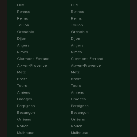
Lille
Lille
Rennes
Rennes
Reims
Reims
Toulon
Toulon
Grenoble
Grenoble
Dijon
Dijon
Angers
Angers
Nîmes
Nîmes
Clermont-Ferrand
Clermont-Ferrand
Aix-en-Provence
Aix-en-Provence
Metz
Metz
Brest
Brest
Tours
Tours
Amiens
Amiens
Limoges
Limoges
Perpignan
Perpignan
Besançon
Besançon
Orléans
Orléans
Rouen
Rouen
Mulhouse
Mulhouse