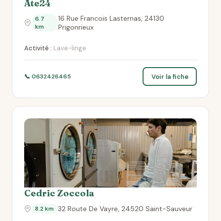
Ate24
16 Rue Francois Lasternas, 24130
6.7
km
Prigonrieux
Activité :
Lave-linge
Voir la fiche
📞 0632426465
Cedric Zoccola
32 Route De Vayre, 24520 Saint-Sauveur
8.2 km