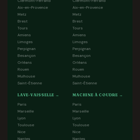
Clermont-Ferrand
Clermont-Ferrand
Aix-en-Provence
Aix-en-Provence
Metz
Metz
Brest
Brest
Tours
Tours
Amiens
Amiens
Limoges
Limoges
Perpignan
Perpignan
Besançon
Besançon
Orléans
Orléans
Rouen
Rouen
Mulhouse
Mulhouse
Saint-Étienne
Saint-Étienne
LAVE-VAISSELLE →
MACHINE À COUDRE →
Paris
Paris
Marseille
Marseille
Lyon
Lyon
Toulouse
Toulouse
Nice
Nice
Nantes
Nantes