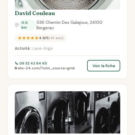
David Couleau
536 Chemin Des Galajoux, 24100
0.0
km
Bergerac
★★★★★
4.9/5
(45 avis)
Activité :
Lave-linge
📞 06 32 42 64 65
Voir la fiche
🌐 ate-24.com/?utm_source=gmb