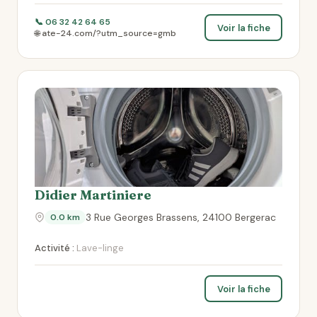
📞 06 32 42 64 65
Voir la fiche
🌐 ate-24.com/?utm_source=gmb
Didier Martiniere
3 Rue Georges Brassens, 24100 Bergerac
0.0 km
Activité :
Lave-linge
Voir la fiche