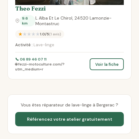
Theo Fezzi
L Alba Et Le Chirol, 24520 Lamonzie-
9.6
km
Montastruc
★★★★★
1.0/5
(1 avis)
Activité :
Lave-linge
📞 06 89 46 07 11
Voir la fiche
🌐 fezzi-motoculture.com/?
utm_medium=r
Vous êtes réparateur de lave-linge à Bergerac ?
Référencez votre atelier gratuitement