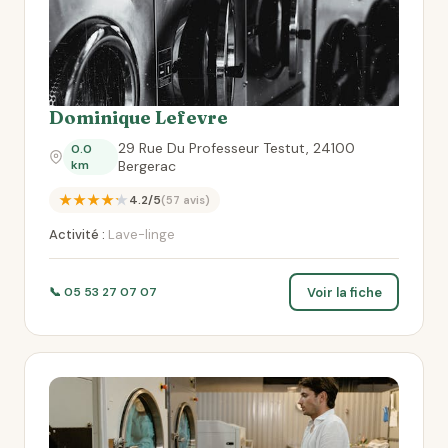
Dominique Lefevre
29 Rue Du Professeur Testut, 24100
0.0
km
Bergerac
★★★★★
4.2/5
(57 avis)
Activité :
Lave-linge
Voir la fiche
📞 05 53 27 07 07