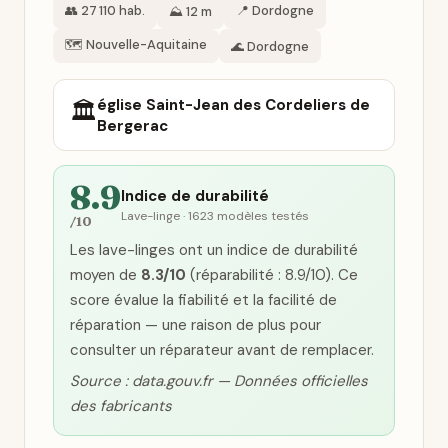
👥 27 110 hab.
📍 Dordogne
⛰️ 12 m
🗺️ Nouvelle-Aquitaine
🌊 Dordogne
église Saint-Jean des Cordeliers de
🏛️
Bergerac
8.9
Indice de durabilité
Lave-linge · 1623 modèles testés
/10
Les lave-linges ont un indice de durabilité
moyen de
8.3/10
(réparabilité : 8.9/10). Ce
score évalue la fiabilité et la facilité de
réparation — une raison de plus pour
consulter un réparateur avant de remplacer.
Source : data.gouv.fr — Données officielles
des fabricants