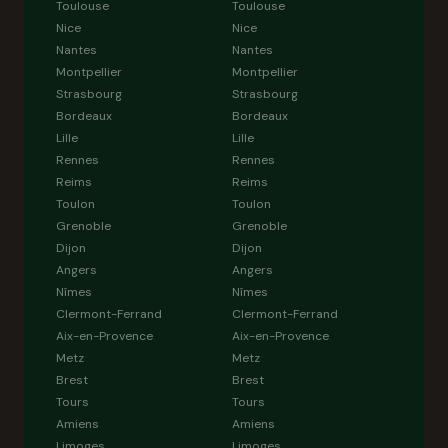
Toulouse
Toulouse
Nice
Nice
Nantes
Nantes
Montpellier
Montpellier
Strasbourg
Strasbourg
Bordeaux
Bordeaux
Lille
Lille
Rennes
Rennes
Reims
Reims
Toulon
Toulon
Grenoble
Grenoble
Dijon
Dijon
Angers
Angers
Nîmes
Nîmes
Clermont-Ferrand
Clermont-Ferrand
Aix-en-Provence
Aix-en-Provence
Metz
Metz
Brest
Brest
Tours
Tours
Amiens
Amiens
Limoges
Limoges