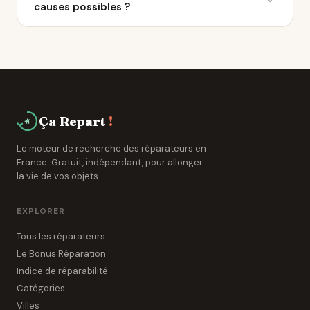
causes possibles ?
cette durée de 3 à 7 ans supplémentaires.
Problème d'alimentation, carte électronique
défaillante ou composant de sécurité déclenché. Un
professionnel de Bergerac peut diagnostiquer la
panne en 15 à 30 minutes.
Ça Repart
!
Le moteur de recherche des réparateurs en
France. Gratuit, indépendant, pour allonger
la vie de vos objets.
EXPLORER
Tous les réparateurs
Le Bonus Réparation
Indice de réparabilité
Catégories
Villes