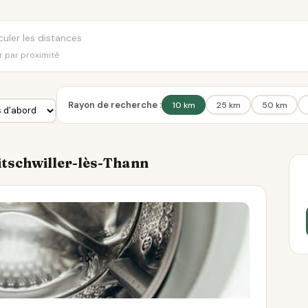
er par proximité
Rayon de recherche :
10 km
25 km
50 km
Bitschwiller-lès-Thann