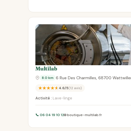
Multilab
6 Rue Des Charmilles, 68700 Wattwille
8.0 km
★★★★★
4.6/5
(12 avis)
Activité :
Lave-linge
📞 06 04 19 10 12
🌐 boutique-multilab.fr