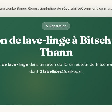
parateur
Le Bonus Réparation
Indice de réparabilité
Comment ça mar
🔧 Réparation
 de lave-linge à Bitsch
Thann
 de lave-linge
dans un rayon de 10 km autour de Bitschwi
dont
2 labellisés
QualiRépar
.