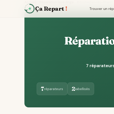
Accueil
Réparation lave-linge
Bitschwiller-lès-Thann
Ça Repart
!
Trouver un ré
Réparation
7 réparateurs
7
2
réparateurs
labellisés