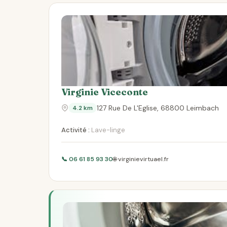
Virginie Viceconte
127 Rue De L'Eglise, 68800 Leimbach
4.2 km
Activité :
Lave-linge
📞 06 61 85 93 30
🌐 virginievirtuael.fr