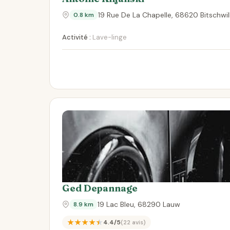
19 Rue De La Chapelle, 68620 Bitschwi
0.8 km
Activité :
Lave-linge
Ged Depannage
19 Lac Bleu, 68290 Lauw
8.9 km
★★★★★
4.4/5
(22 avis)