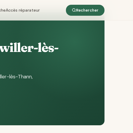
che
Accès réparateur
Rechercher
willer-lès-
ller-lès-Thann
,