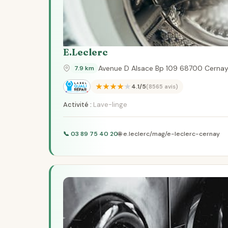
E.Leclerc
Avenue D Alsace Bp 109 68700 Cerna
7.9 km
★★★★★
4.1/5
(8565 avis)
Activité :
Lave-linge
📞 03 89 75 40 20
🌐 e.leclerc/mag/e-leclerc-cernay