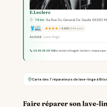
E.Leclerc
8a Rue Du General De Gaulle 68290 
7.9 km
★★★★★
3.9/5
(1246 avis)
Activité :
Lave-linge
📞 03 89 38 08 10
🌐 e.leclerc/mag/e-leclerc-masevaux
Carte des 7 réparateurs de lave-linge à Bit
Faire réparer son lave-lin