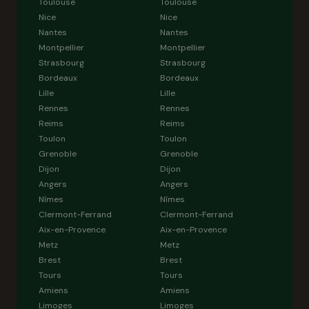
Toulouse
Toulouse
Nice
Nice
Nantes
Nantes
Montpellier
Montpellier
Strasbourg
Strasbourg
Bordeaux
Bordeaux
Lille
Lille
Rennes
Rennes
Reims
Reims
Toulon
Toulon
Grenoble
Grenoble
Dijon
Dijon
Angers
Angers
Nîmes
Nîmes
Clermont-Ferrand
Clermont-Ferrand
Aix-en-Provence
Aix-en-Provence
Metz
Metz
Brest
Brest
Tours
Tours
Amiens
Amiens
Limoges
Limoges