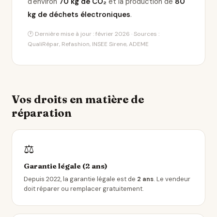
d'environ
70 kg de CO₂
et la production de
80
kg de déchets électroniques
.
🕐 Dernière mise à jour : février 2026 · Sources :
QualiRépar, Refashion, INSEE Sirene, ADEME
Vos droits en matière de
réparation
⚖️
Garantie légale (2 ans)
Depuis 2022, la garantie légale est de
2 ans
. Le vendeur
doit réparer ou remplacer gratuitement.