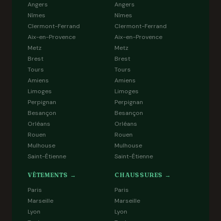
Angers
Angers
Nîmes
Nîmes
Clermont-Ferrand
Clermont-Ferrand
Aix-en-Provence
Aix-en-Provence
Metz
Metz
Brest
Brest
Tours
Tours
Amiens
Amiens
Limoges
Limoges
Perpignan
Perpignan
Besançon
Besançon
Orléans
Orléans
Rouen
Rouen
Mulhouse
Mulhouse
Saint-Étienne
Saint-Étienne
VÊTEMENTS →
CHAUSSURES →
Paris
Paris
Marseille
Marseille
Lyon
Lyon