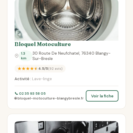
Bloquel Motoculture
30 Route De Neufchatel, 76340 Blangy-
1.3
km
Sur-Bresle
★★★★★
4.5/5
(92 avis)
Activité :
Lave-linge
📞 02 35 93 58 05
Voir la fiche
🌐 bloquel-motoculture-blangybresle.fr