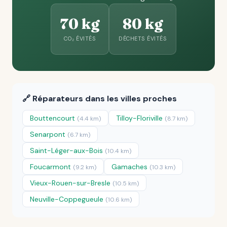
70 kg
80 kg
CO₂ ÉVITÉS
DÉCHETS ÉVITÉS
🔗 Réparateurs dans les villes proches
Bouttencourt
Tilloy-Floriville
(4.4 km)
(8.7 km)
Senarpont
(6.7 km)
Saint-Léger-aux-Bois
(10.4 km)
Foucarmont
Gamaches
(9.2 km)
(10.3 km)
Vieux-Rouen-sur-Bresle
(10.5 km)
Neuville-Coppegueule
(10.6 km)