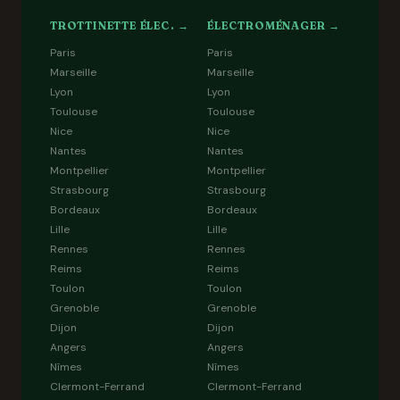
TROTTINETTE ÉLEC. →
ÉLECTROMÉNAGER →
Paris
Paris
Marseille
Marseille
Lyon
Lyon
Toulouse
Toulouse
Nice
Nice
Nantes
Nantes
Montpellier
Montpellier
Strasbourg
Strasbourg
Bordeaux
Bordeaux
Lille
Lille
Rennes
Rennes
Reims
Reims
Toulon
Toulon
Grenoble
Grenoble
Dijon
Dijon
Angers
Angers
Nîmes
Nîmes
Clermont-Ferrand
Clermont-Ferrand