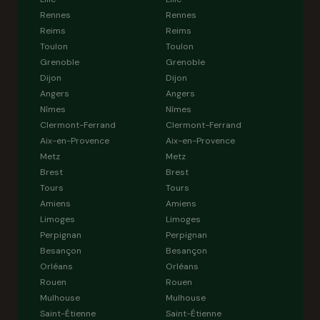
Rennes
Rennes
Reims
Reims
Toulon
Toulon
Grenoble
Grenoble
Dijon
Dijon
Angers
Angers
Nîmes
Nîmes
Clermont-Ferrand
Clermont-Ferrand
Aix-en-Provence
Aix-en-Provence
Metz
Metz
Brest
Brest
Tours
Tours
Amiens
Amiens
Limoges
Limoges
Perpignan
Perpignan
Besançon
Besançon
Orléans
Orléans
Rouen
Rouen
Mulhouse
Mulhouse
Saint-Étienne
Saint-Étienne