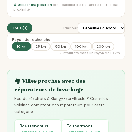
📡 Utiliser ma position
pour calculer les distances et trier par
proximité
Tous (3)
Trier par
Rayon de recherche :
10 km
25 km
50 km
100 km
200 km
3 résultats dans un rayon de 10 km
🏘️ Villes proches avec des
réparateurs de lave-linge
Peu de résultats à Blangy-sur-Bresle ? Ces villes
voisines comptent des réparateurs pour cette
catégorie :
Bouttencourt
Foucarmont