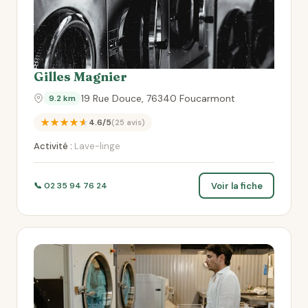
Gilles Magnier
19 Rue Douce, 76340 Foucarmont
9.2 km
★★★★★
4.6/5
(25 avis)
Activité :
Lave-linge
Voir la fiche
📞 02 35 94 76 24