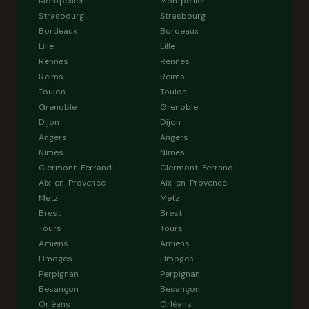
Montpellier
Montpellier
Strasbourg
Strasbourg
Bordeaux
Bordeaux
Lille
Lille
Rennes
Rennes
Reims
Reims
Toulon
Toulon
Grenoble
Grenoble
Dijon
Dijon
Angers
Angers
Nîmes
Nîmes
Clermont-Ferrand
Clermont-Ferrand
Aix-en-Provence
Aix-en-Provence
Metz
Metz
Brest
Brest
Tours
Tours
Amiens
Amiens
Limoges
Limoges
Perpignan
Perpignan
Besançon
Besançon
Orléans
Orléans