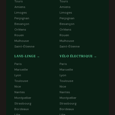
Tours
Tours
Amiens
Amiens
Limoges
Limoges
Perpignan
Perpignan
Besançon
Besançon
Orléans
Orléans
Rouen
Rouen
Mulhouse
Mulhouse
Saint-Étienne
Saint-Étienne
LAVE-LINGE →
VÉLO ÉLECTRIQUE →
Paris
Paris
Marseille
Marseille
Lyon
Lyon
Toulouse
Toulouse
Nice
Nice
Nantes
Nantes
Montpellier
Montpellier
Strasbourg
Strasbourg
Bordeaux
Bordeaux
Lille
Lille