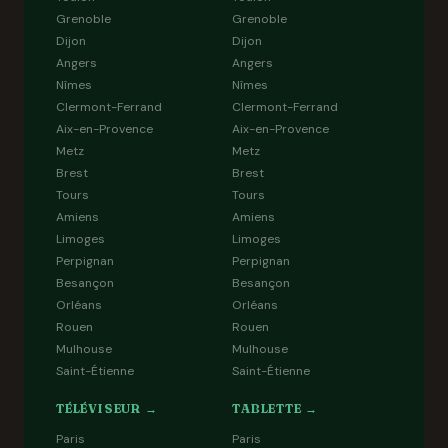
Grenoble
Grenoble
Dijon
Dijon
Angers
Angers
Nîmes
Nîmes
Clermont-Ferrand
Clermont-Ferrand
Aix-en-Provence
Aix-en-Provence
Metz
Metz
Brest
Brest
Tours
Tours
Amiens
Amiens
Limoges
Limoges
Perpignan
Perpignan
Besançon
Besançon
Orléans
Orléans
Rouen
Rouen
Mulhouse
Mulhouse
Saint-Étienne
Saint-Étienne
TÉLÉVISEUR →
TABLETTE →
Paris
Paris