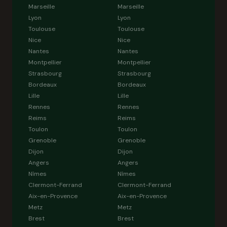
Marseille
Marseille
Lyon
Lyon
Toulouse
Toulouse
Nice
Nice
Nantes
Nantes
Montpellier
Montpellier
Strasbourg
Strasbourg
Bordeaux
Bordeaux
Lille
Lille
Rennes
Rennes
Reims
Reims
Toulon
Toulon
Grenoble
Grenoble
Dijon
Dijon
Angers
Angers
Nîmes
Nîmes
Clermont-Ferrand
Clermont-Ferrand
Aix-en-Provence
Aix-en-Provence
Metz
Metz
Brest
Brest