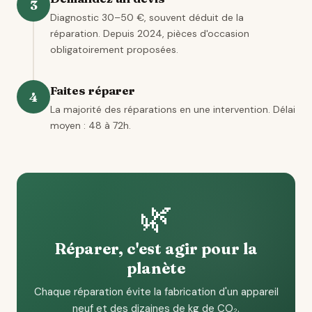
3
Diagnostic 30–50 €, souvent déduit de la
réparation. Depuis 2024, pièces d'occasion
obligatoirement proposées.
Faites réparer
4
La majorité des réparations en une intervention. Délai
moyen : 48 à 72h.
🌿
Réparer, c'est agir pour la
planète
Chaque réparation évite la fabrication d'un appareil
neuf et des dizaines de kg de CO₂.