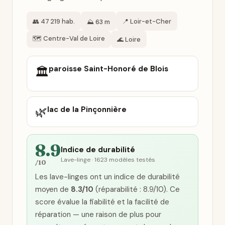
👥 47 219 hab.
📍 Loir-et-Cher
⛰️ 63 m
🗺️ Centre-Val de Loire
🌊 Loire
paroisse Saint-Honoré de Blois
🏛️
🌿
lac de la Pinçonnière
8.9
Indice de durabilité
Lave-linge · 1623 modèles testés
/10
Les lave-linges ont un indice de durabilité
moyen de
8.3/10
(réparabilité : 8.9/10). Ce
score évalue la fiabilité et la facilité de
réparation — une raison de plus pour