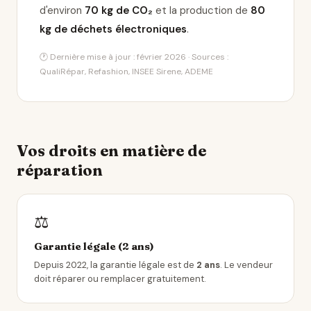
d'environ
70 kg de CO₂
et la production de
80
kg de déchets électroniques
.
🕐 Dernière mise à jour : février 2026 · Sources :
QualiRépar, Refashion, INSEE Sirene, ADEME
Vos droits en matière de
réparation
⚖️
Garantie légale (2 ans)
Depuis 2022, la garantie légale est de
2 ans
. Le vendeur
doit réparer ou remplacer gratuitement.