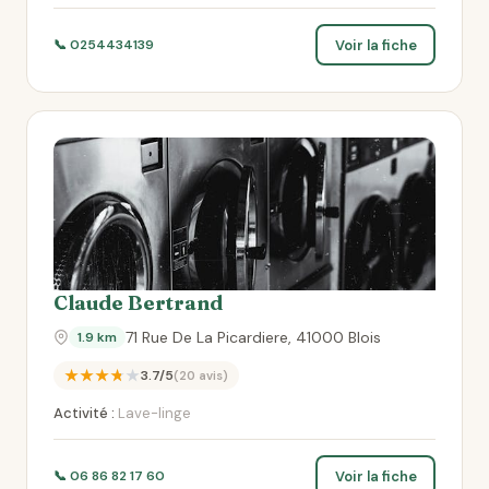
Voir la fiche
📞 0254434139
Claude Bertrand
71 Rue De La Picardiere, 41000 Blois
1.9 km
★★★★★
3.7/5
(20 avis)
Activité :
Lave-linge
Voir la fiche
📞 06 86 82 17 60