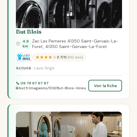
But Blois
Zac Les Perrieres 41350 Saint-Gervais-La-
4.9
km
Foret, 41350 Saint-Gervais-La-Foret
★★★★★
3.7/5
(932 avis)
Activité :
Lave-linge
📞 09 78 97 97 97
Voir la fiche
🌐 but.fr/magasins/103/But-Blois-Vineu