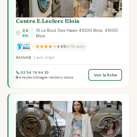
Centre E.Leclerc Blois
15 Le Bout Des Haies 41000 Blois, 41000
3.9
km
Blois
★★★★★
4.1/5
(5710 avis)
Activité :
Lave-linge
📞 02 54 74 64 33
Voir la fiche
🌐 e.leclerc/mag/e-leclerc-blois