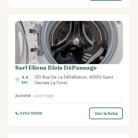
Sarl Eliona Blois DéPannage
130 Rue De La FéDéRation, 41350 Saint
4.4
km
Gervais La Foret
Activité :
Lave-linge
Voir la fiche
📞 0254783318