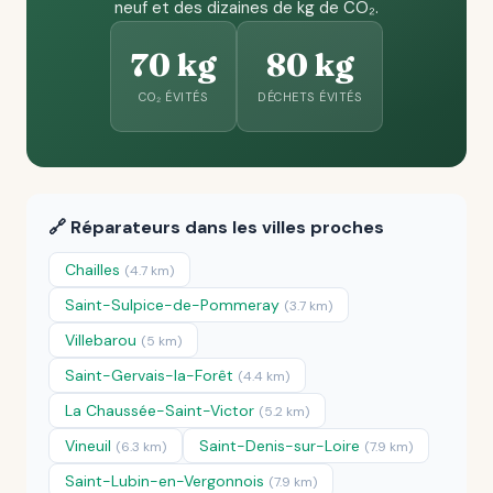
neuf et des dizaines de kg de CO₂.
70 kg
80 kg
CO₂ ÉVITÉS
DÉCHETS ÉVITÉS
🔗 Réparateurs dans les villes proches
Chailles
(4.7 km)
Saint-Sulpice-de-Pommeray
(3.7 km)
Villebarou
(5 km)
Saint-Gervais-la-Forêt
(4.4 km)
La Chaussée-Saint-Victor
(5.2 km)
Vineuil
Saint-Denis-sur-Loire
(6.3 km)
(7.9 km)
Saint-Lubin-en-Vergonnois
(7.9 km)