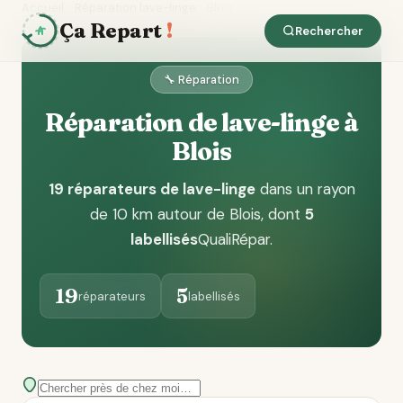
Accueil
Réparation lave-linge
Blois
Ça Repart
!
Rechercher
🔧 Réparation
Réparation de lave-linge à
Blois
19 réparateurs de lave-linge
dans un rayon
de 10 km autour de Blois
, dont
5
labellisés
QualiRépar
.
19
5
réparateurs
labellisés