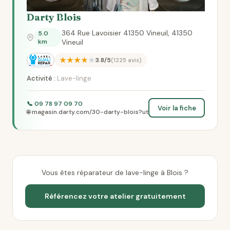
Darty Blois
364 Rue Lavoisier 41350 Vineuil, 41350
5.0
km
Vineuil
★★★★★
3.8/5
(1225 avis)
Activité :
Lave-linge
📞 09 78 97 09 70
Voir la fiche
🌐 magasin.darty.com/30-darty-blois?ut
Vous êtes réparateur de lave-linge à Blois ?
Référencez votre atelier gratuitement