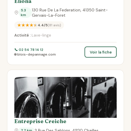
Eliona
130 Rue De La Federation, 41350 Saint-
5.3
km
Gervais-La-Foret
★★★★★
4.4/5
(81 avis)
Activité :
Lave-linge
📞 02 54 78 14 12
Voir la fiche
🌐 blois-depannage.com
Entreprise Creiche
3 Rue Des Sablons, 41120 Chailles
7.7 km