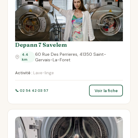
Depann 7 Savelem
60 Rue Des Perrieres, 41350 Saint-
4.4
km
Gervais-La-Foret
Activité :
Lave-linge
Voir la fiche
📞 02 54 42 03 57