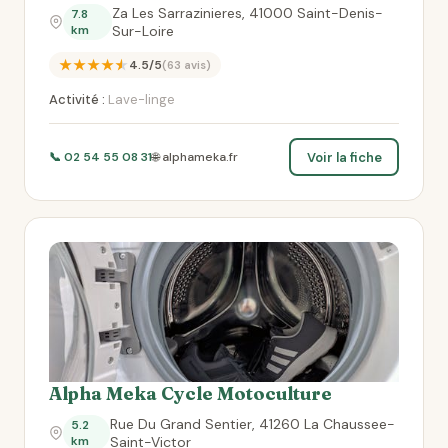
Za Les Sarrazinieres, 41000 Saint-Denis-
7.8
km
Sur-Loire
★★★★★
4.5/5
(63 avis)
Activité :
Lave-linge
Voir la fiche
📞 02 54 55 08 31
🌐 alphameka.fr
Alpha Meka Cycle Motoculture
Rue Du Grand Sentier, 41260 La Chaussee-
5.2
km
Saint-Victor