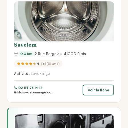
Savelem
2 Rue Bergevin, 41000 Blois
0.0 km
★★★★★
4.4/5
(81 avis)
Activité :
Lave-linge
📞 02 54 78 14 12
Voir la fiche
🌐 blois-depannage.com