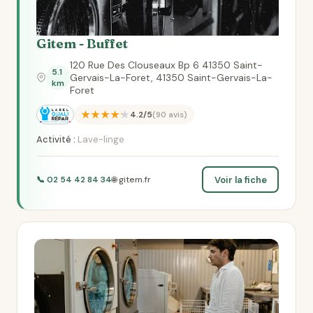
Gitem - Buffet
120 Rue Des Clouseaux Bp 6 41350 Saint-
5.1
Gervais-La-Foret, 41350 Saint-Gervais-La-
km
Foret
★★★★★
4.2/5
(90 avis)
Activité :
Lave-linge
Voir la fiche
📞 02 54 42 84 34
🌐 gitem.fr