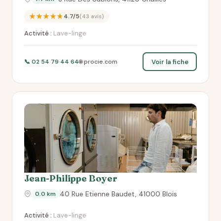
★★★★★
4.7/5
(43 avis)
Activité :
Lave-linge
Voir la fiche
📞 02 54 79 44 64
🌐 procie.com
Jean-Philippe Boyer
40 Rue Etienne Baudet, 41000 Blois
0.0 km
Activité :
Lave-linge