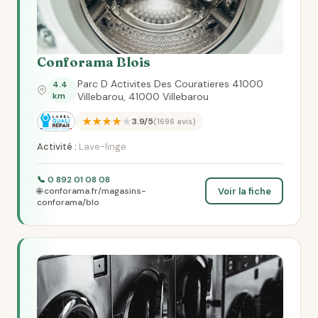
Conforama Blois
Parc D Activites Des Couratieres 41000
4.4
km
Villebarou, 41000 Villebarou
★★★★★
3.9/5
(1696 avis)
Activité :
Lave-linge
📞 0 892 01 08 08
Voir la fiche
🌐 conforama.fr/magasins-
conforama/blo