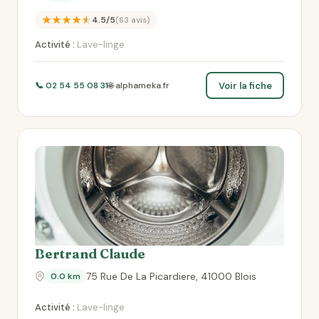
★★★★★
4.5/5
(63 avis)
Activité :
Lave-linge
Voir la fiche
📞 02 54 55 08 31
🌐 alphameka.fr
Bertrand Claude
75 Rue De La Picardiere, 41000 Blois
0.0 km
Activité :
Lave-linge