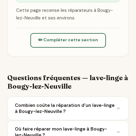
Cette page recense les réparateurs à Bougy-
lez-Neuville et ses environs.
✏️ Compléter cette section
Questions fréquentes — lave-linge à
Bougy-lez-Neuville
Combien coûte la réparation d'un lave-linge
à Bougy-lez-Neuville ?
Le coût moyen d'une réparation de lave-linge varie
Où faire réparer mon lave-linge à Bougy-
entre 50 et 200 € selon la panne. À Bougy-lez-
lez-Neuville ?