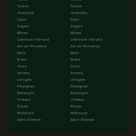
Toulon
Toulon
Grenoble
Grenoble
Dijon
Dijon
Angers
Angers
Nîmes
Nîmes
Clermont-Ferrand
Clermont-Ferrand
Aix-en-Provence
Aix-en-Provence
Metz
Metz
Brest
Brest
Tours
Tours
Amiens
Amiens
Limoges
Limoges
Perpignan
Perpignan
Besançon
Besançon
Orléans
Orléans
Rouen
Rouen
Mulhouse
Mulhouse
Saint-Étienne
Saint-Étienne