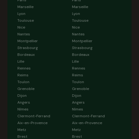
Paris
Paris
Marseille
Marseille
Lyon
Lyon
Toulouse
Toulouse
Nice
Nice
Nantes
Nantes
Montpellier
Montpellier
Strasbourg
Strasbourg
Bordeaux
Bordeaux
Lille
Lille
Rennes
Rennes
Reims
Reims
Toulon
Toulon
Grenoble
Grenoble
Dijon
Dijon
Angers
Angers
Nîmes
Nîmes
Clermont-Ferrand
Clermont-Ferrand
Aix-en-Provence
Aix-en-Provence
Metz
Metz
Brest
Brest