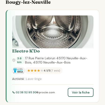
Bougy-lez-Neuville
Electro K'Do
17 Rue Pierre Lebrun 45170 Neuville-Aux-
3.6
km
Bois, 45170 Neuville-Aux-Bois
★★★★★
4.1/5
(7 avis)
Activité :
Lave-linge
Voir la fiche
📞 02 38 52 95 30
🌐 procie.com