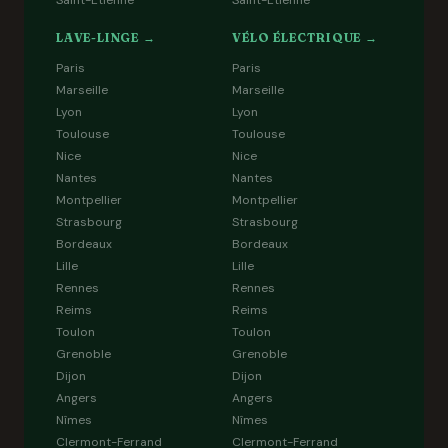
Saint-Étienne
Saint-Étienne
LAVE-LINGE →
VÉLO ÉLECTRIQUE →
Paris
Paris
Marseille
Marseille
Lyon
Lyon
Toulouse
Toulouse
Nice
Nice
Nantes
Nantes
Montpellier
Montpellier
Strasbourg
Strasbourg
Bordeaux
Bordeaux
Lille
Lille
Rennes
Rennes
Reims
Reims
Toulon
Toulon
Grenoble
Grenoble
Dijon
Dijon
Angers
Angers
Nîmes
Nîmes
Clermont-Ferrand
Clermont-Ferrand