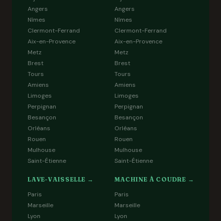
Angers
Angers
Nîmes
Nîmes
Clermont-Ferrand
Clermont-Ferrand
Aix-en-Provence
Aix-en-Provence
Metz
Metz
Brest
Brest
Tours
Tours
Amiens
Amiens
Limoges
Limoges
Perpignan
Perpignan
Besançon
Besançon
Orléans
Orléans
Rouen
Rouen
Mulhouse
Mulhouse
Saint-Étienne
Saint-Étienne
LAVE-VAISSELLE →
MACHINE À COUDRE →
Paris
Paris
Marseille
Marseille
Lyon
Lyon