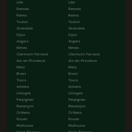
Lille
Lille
Rennes
Rennes
Reims
Reims
Toulon
Toulon
Grenoble
Grenoble
Dijon
Dijon
Angers
Angers
Nîmes
Nîmes
Clermont-Ferrand
Clermont-Ferrand
Aix-en-Provence
Aix-en-Provence
Metz
Metz
Brest
Brest
Tours
Tours
Amiens
Amiens
Limoges
Limoges
Perpignan
Perpignan
Besançon
Besançon
Orléans
Orléans
Rouen
Rouen
Mulhouse
Mulhouse