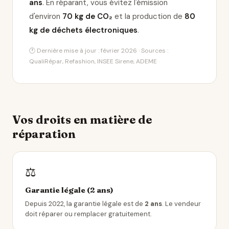
ans
. En réparant, vous évitez l'émission
d'environ
70 kg de CO₂
et la production de
80
kg de déchets électroniques
.
🕐 Dernière mise à jour : février 2026 · Sources :
QualiRépar, Refashion, INSEE Sirene, ADEME
Vos droits en matière de
réparation
⚖️
Garantie légale (2 ans)
Depuis 2022, la garantie légale est de
2 ans
. Le vendeur
doit réparer ou remplacer gratuitement.