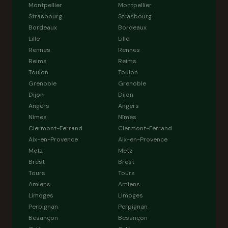
Montpellier
Montpellier
Strasbourg
Strasbourg
Bordeaux
Bordeaux
Lille
Lille
Rennes
Rennes
Reims
Reims
Toulon
Toulon
Grenoble
Grenoble
Dijon
Dijon
Angers
Angers
Nîmes
Nîmes
Clermont-Ferrand
Clermont-Ferrand
Aix-en-Provence
Aix-en-Provence
Metz
Metz
Brest
Brest
Tours
Tours
Amiens
Amiens
Limoges
Limoges
Perpignan
Perpignan
Besançon
Besançon