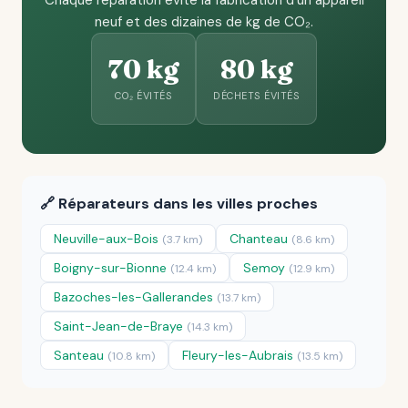
Chaque réparation évite la fabrication d'un appareil
neuf et des dizaines de kg de CO₂.
70 kg
80 kg
CO₂ ÉVITÉS
DÉCHETS ÉVITÉS
🔗 Réparateurs dans les villes proches
Neuville-aux-Bois
Chanteau
(3.7 km)
(8.6 km)
Boigny-sur-Bionne
Semoy
(12.4 km)
(12.9 km)
Bazoches-les-Gallerandes
(13.7 km)
Saint-Jean-de-Braye
(14.3 km)
Santeau
Fleury-les-Aubrais
(10.8 km)
(13.5 km)