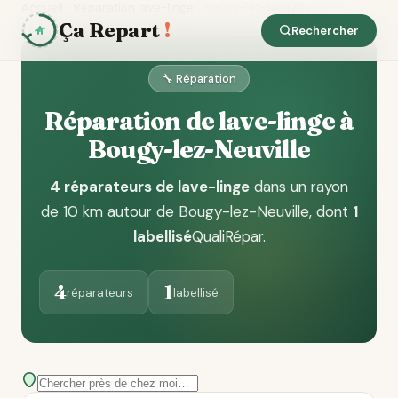
Accueil
Réparation lave-linge
Bougy-lez-Neuville
Ça Repart
!
Rechercher
🔧 Réparation
Réparation de lave-linge à
Bougy-lez-Neuville
4 réparateurs de lave-linge
dans un rayon
de 10 km autour de Bougy-lez-Neuville
, dont
1
labellisé
QualiRépar
.
4
1
réparateurs
labellisé