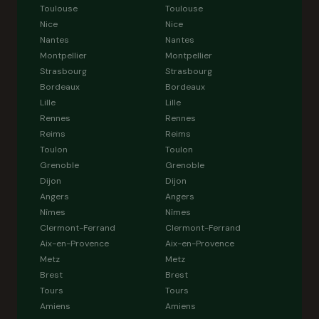
Toulouse
Toulouse
Nice
Nice
Nantes
Nantes
Montpellier
Montpellier
Strasbourg
Strasbourg
Bordeaux
Bordeaux
Lille
Lille
Rennes
Rennes
Reims
Reims
Toulon
Toulon
Grenoble
Grenoble
Dijon
Dijon
Angers
Angers
Nîmes
Nîmes
Clermont-Ferrand
Clermont-Ferrand
Aix-en-Provence
Aix-en-Provence
Metz
Metz
Brest
Brest
Tours
Tours
Amiens
Amiens