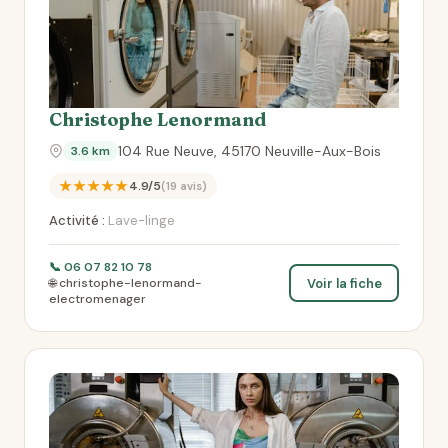
Christophe Lenormand
104 Rue Neuve, 45170 Neuville-Aux-Bois
3.6 km
★★★★★
4.9/5
(19 avis)
Activité :
Lave-linge
📞 06 07 82 10 78
Voir la fiche
🌐 christophe-lenormand-
electromenager