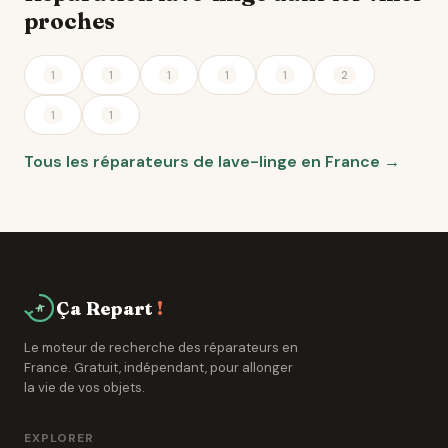
proches
1
1
1
1
1
2
1
1
Tous les réparateurs de lave-linge en France →
Ça Repart
!
Le moteur de recherche des réparateurs en
France. Gratuit, indépendant, pour allonger
la vie de vos objets.
EXPLORER