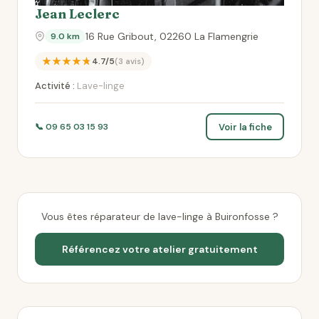
Jean Leclerc
16 Rue Gribout, 02260 La Flamengrie
9.0 km
★★★★★
4.7/5
(3 avis)
Activité :
Lave-linge
Voir la fiche
📞 09 65 03 15 93
Vous êtes réparateur de lave-linge à Buironfosse ?
Référencez votre atelier gratuitement