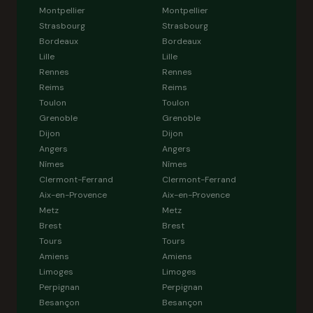
Montpellier
Montpellier
Strasbourg
Strasbourg
Bordeaux
Bordeaux
Lille
Lille
Rennes
Rennes
Reims
Reims
Toulon
Toulon
Grenoble
Grenoble
Dijon
Dijon
Angers
Angers
Nîmes
Nîmes
Clermont-Ferrand
Clermont-Ferrand
Aix-en-Provence
Aix-en-Provence
Metz
Metz
Brest
Brest
Tours
Tours
Amiens
Amiens
Limoges
Limoges
Perpignan
Perpignan
Besançon
Besançon