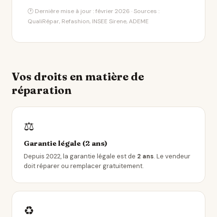
🕐 Dernière mise à jour : février 2026 · Sources :
QualiRépar, Refashion, INSEE Sirene, ADEME
Vos droits en matière de
réparation
⚖️
Garantie légale (2 ans)
Depuis 2022, la garantie légale est de
2 ans
. Le vendeur
doit réparer ou remplacer gratuitement.
♻️