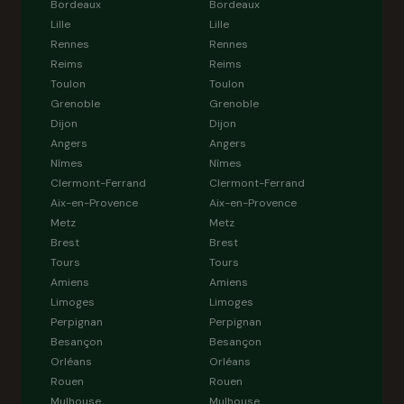
Bordeaux
Bordeaux
Lille
Lille
Rennes
Rennes
Reims
Reims
Toulon
Toulon
Grenoble
Grenoble
Dijon
Dijon
Angers
Angers
Nîmes
Nîmes
Clermont-Ferrand
Clermont-Ferrand
Aix-en-Provence
Aix-en-Provence
Metz
Metz
Brest
Brest
Tours
Tours
Amiens
Amiens
Limoges
Limoges
Perpignan
Perpignan
Besançon
Besançon
Orléans
Orléans
Rouen
Rouen
Mulhouse
Mulhouse