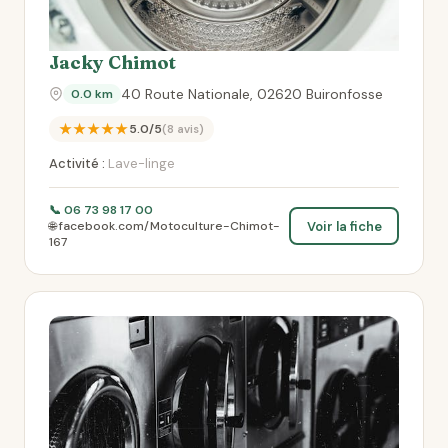
Jacky Chimot
40 Route Nationale, 02620 Buironfosse
0.0 km
★★★★★
5.0/5
(8 avis)
Activité :
Lave-linge
📞 06 73 98 17 00
Voir la fiche
🌐 facebook.com/Motoculture-Chimot-
167