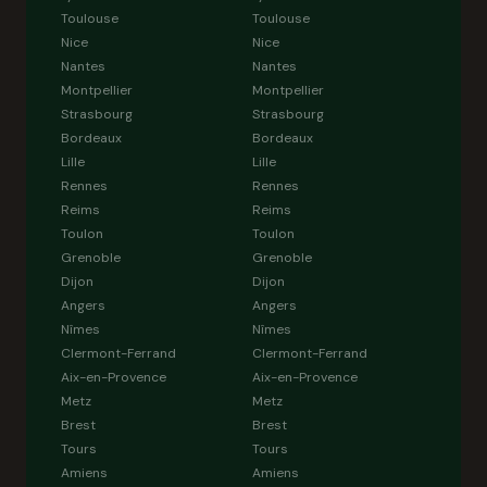
Toulouse
Toulouse
Nice
Nice
Nantes
Nantes
Montpellier
Montpellier
Strasbourg
Strasbourg
Bordeaux
Bordeaux
Lille
Lille
Rennes
Rennes
Reims
Reims
Toulon
Toulon
Grenoble
Grenoble
Dijon
Dijon
Angers
Angers
Nîmes
Nîmes
Clermont-Ferrand
Clermont-Ferrand
Aix-en-Provence
Aix-en-Provence
Metz
Metz
Brest
Brest
Tours
Tours
Amiens
Amiens