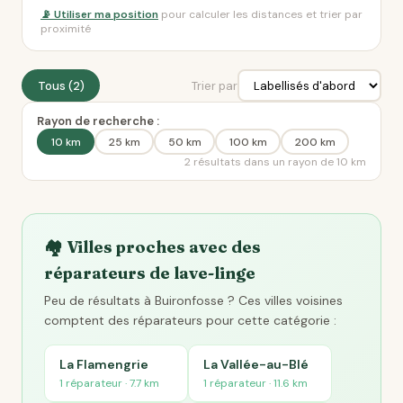
📡 Utiliser ma position
pour calculer les distances et trier par
proximité
Tous (2)
Trier par
Rayon de recherche :
10 km
25 km
50 km
100 km
200 km
2 résultats dans un rayon de 10 km
🏘️ Villes proches avec des
réparateurs de lave-linge
Peu de résultats à Buironfosse ? Ces villes voisines
comptent des réparateurs pour cette catégorie :
La Flamengrie
La Vallée-au-Blé
1 réparateur · 7.7 km
1 réparateur · 11.6 km