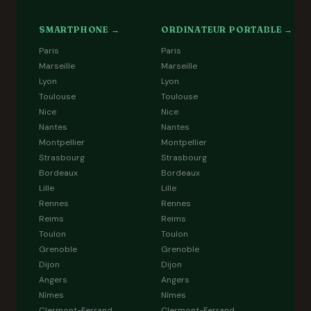
SMARTPHONE →
ORDINATEUR PORTABLE →
Paris
Paris
Marseille
Marseille
Lyon
Lyon
Toulouse
Toulouse
Nice
Nice
Nantes
Nantes
Montpellier
Montpellier
Strasbourg
Strasbourg
Bordeaux
Bordeaux
Lille
Lille
Rennes
Rennes
Reims
Reims
Toulon
Toulon
Grenoble
Grenoble
Dijon
Dijon
Angers
Angers
Nîmes
Nîmes
Clermont-Ferrand
Clermont-Ferrand