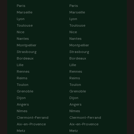
Paris
Paris
Marseille
Marseille
Lyon
Lyon
Toulouse
Toulouse
Nice
Nice
Nantes
Nantes
Montpellier
Montpellier
Strasbourg
Strasbourg
Bordeaux
Bordeaux
Lille
Lille
Rennes
Rennes
Reims
Reims
Toulon
Toulon
Grenoble
Grenoble
Dijon
Dijon
Angers
Angers
Nîmes
Nîmes
Clermont-Ferrand
Clermont-Ferrand
Aix-en-Provence
Aix-en-Provence
Metz
Metz