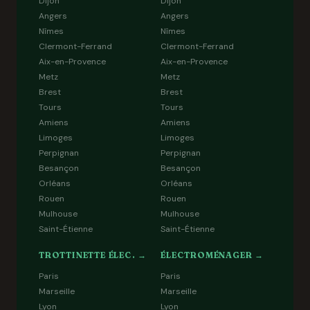
Dijon
Dijon
Angers
Angers
Nîmes
Nîmes
Clermont-Ferrand
Clermont-Ferrand
Aix-en-Provence
Aix-en-Provence
Metz
Metz
Brest
Brest
Tours
Tours
Amiens
Amiens
Limoges
Limoges
Perpignan
Perpignan
Besançon
Besançon
Orléans
Orléans
Rouen
Rouen
Mulhouse
Mulhouse
Saint-Étienne
Saint-Étienne
TROTTINETTE ÉLEC. →
ÉLECTROMÉNAGER →
Paris
Paris
Marseille
Marseille
Lyon
Lyon