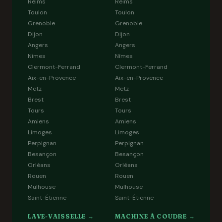
Reims
Reims
Toulon
Toulon
Grenoble
Grenoble
Dijon
Dijon
Angers
Angers
Nîmes
Nîmes
Clermont-Ferrand
Clermont-Ferrand
Aix-en-Provence
Aix-en-Provence
Metz
Metz
Brest
Brest
Tours
Tours
Amiens
Amiens
Limoges
Limoges
Perpignan
Perpignan
Besançon
Besançon
Orléans
Orléans
Rouen
Rouen
Mulhouse
Mulhouse
Saint-Étienne
Saint-Étienne
LAVE-VAISSELLE →
MACHINE À COUDRE →