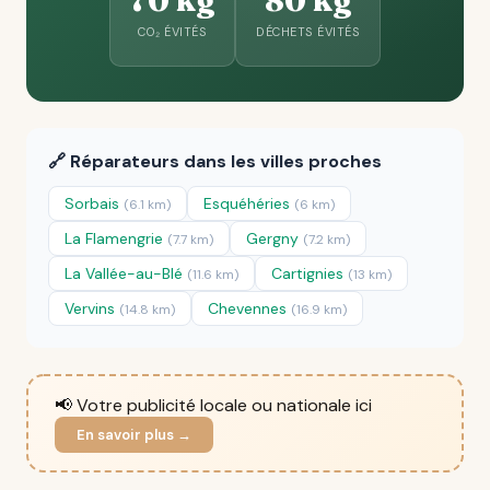
70 kg
80 kg
CO₂ ÉVITÉS
DÉCHETS ÉVITÉS
🔗 Réparateurs dans les villes proches
Sorbais
Esquéhéries
(6.1 km)
(6 km)
La Flamengrie
Gergny
(7.7 km)
(7.2 km)
La Vallée-au-Blé
Cartignies
(11.6 km)
(13 km)
Vervins
Chevennes
(14.8 km)
(16.9 km)
📢 Votre publicité locale ou nationale ici
En savoir plus →