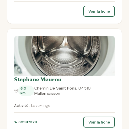
Voir la fiche
Stephane Mourou
Chemin De Saint Pons, 04510
6.0
km
Mallemoisson
Activité :
Lave-linge
Voir la fiche
📞 6019173711