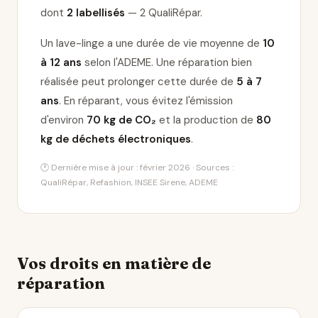
dont
2 labellisés
— 2 QualiRépar
.
Un lave-linge a une durée de vie moyenne de
10
à 12 ans
selon l'ADEME. Une réparation bien
réalisée peut prolonger cette durée de
5 à 7
ans
. En réparant, vous évitez l'émission
d'environ
70 kg de CO₂
et la production de
80
kg de déchets électroniques
.
🕐 Dernière mise à jour : février 2026 · Sources :
QualiRépar, Refashion, INSEE Sirene, ADEME
Vos droits en matière de
réparation