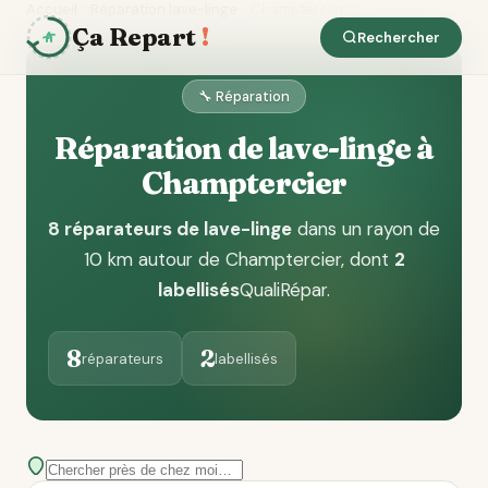
Accueil
Réparation lave-linge
Champtercier
Ça Repart
!
Rechercher
🔧 Réparation
Réparation de lave-linge à
Champtercier
8 réparateurs de lave-linge
dans un rayon de
10 km autour de Champtercier
, dont
2
labellisés
QualiRépar
.
8
2
réparateurs
labellisés