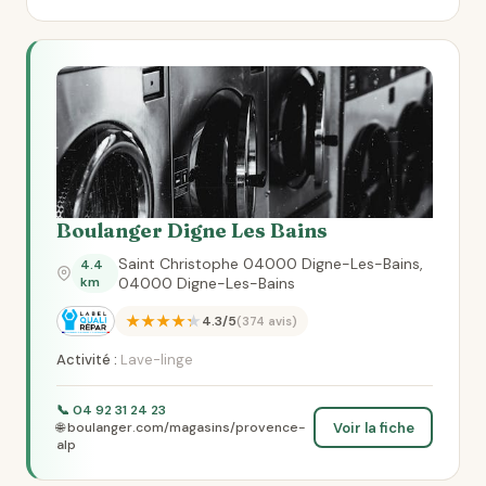
Boulanger Digne Les Bains
Saint Christophe 04000 Digne-Les-Bains,
4.4
km
04000 Digne-Les-Bains
★★★★★
4.3/5
(374 avis)
Activité :
Lave-linge
📞 04 92 31 24 23
Voir la fiche
🌐 boulanger.com/magasins/provence-
alp