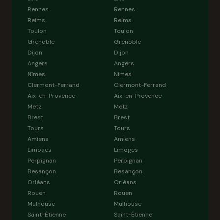
Rennes
Rennes
Reims
Reims
Toulon
Toulon
Grenoble
Grenoble
Dijon
Dijon
Angers
Angers
Nîmes
Nîmes
Clermont-Ferrand
Clermont-Ferrand
Aix-en-Provence
Aix-en-Provence
Metz
Metz
Brest
Brest
Tours
Tours
Amiens
Amiens
Limoges
Limoges
Perpignan
Perpignan
Besançon
Besançon
Orléans
Orléans
Rouen
Rouen
Mulhouse
Mulhouse
Saint-Étienne
Saint-Étienne