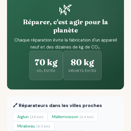
🌿
Réparer, c'est agir pour la
planète
Chaque réparation évite la fabrication d'un appareil
neuf et des dizaines de kg de CO₂.
70 kg
80 kg
CO₂ ÉVITÉS
DÉCHETS ÉVITÉS
🔗 Réparateurs dans les villes proches
Aiglun
Mallemoisson
(3.8 km)
(6.4 km)
Mirabeau
(6.5 km)