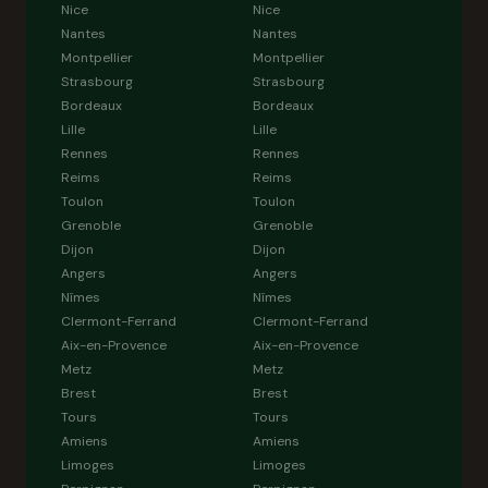
Nice
Nice
Nantes
Nantes
Montpellier
Montpellier
Strasbourg
Strasbourg
Bordeaux
Bordeaux
Lille
Lille
Rennes
Rennes
Reims
Reims
Toulon
Toulon
Grenoble
Grenoble
Dijon
Dijon
Angers
Angers
Nîmes
Nîmes
Clermont-Ferrand
Clermont-Ferrand
Aix-en-Provence
Aix-en-Provence
Metz
Metz
Brest
Brest
Tours
Tours
Amiens
Amiens
Limoges
Limoges