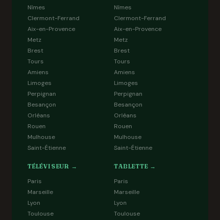
Nîmes
Nîmes
Clermont-Ferrand
Clermont-Ferrand
Aix-en-Provence
Aix-en-Provence
Metz
Metz
Brest
Brest
Tours
Tours
Amiens
Amiens
Limoges
Limoges
Perpignan
Perpignan
Besançon
Besançon
Orléans
Orléans
Rouen
Rouen
Mulhouse
Mulhouse
Saint-Étienne
Saint-Étienne
TÉLÉVISEUR →
TABLETTE →
Paris
Paris
Marseille
Marseille
Lyon
Lyon
Toulouse
Toulouse