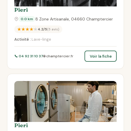
Pieri
8 Zone Artisanale, 04660 Champtercier
0.0 km
★★★★★
4.2/5
(5 avis)
Activité :
Lave-linge
Voir la fiche
📞 04 92 31 10 37
🌐 champtercier.fr
Pieri