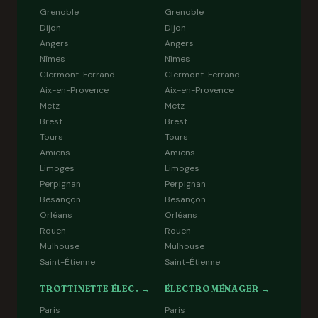
Grenoble
Grenoble
Dijon
Dijon
Angers
Angers
Nîmes
Nîmes
Clermont-Ferrand
Clermont-Ferrand
Aix-en-Provence
Aix-en-Provence
Metz
Metz
Brest
Brest
Tours
Tours
Amiens
Amiens
Limoges
Limoges
Perpignan
Perpignan
Besançon
Besançon
Orléans
Orléans
Rouen
Rouen
Mulhouse
Mulhouse
Saint-Étienne
Saint-Étienne
TROTTINETTE ÉLEC. →
ÉLECTROMÉNAGER →
Paris
Paris