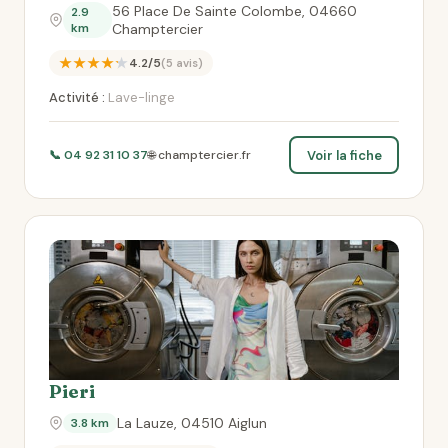
56 Place De Sainte Colombe, 04660
2.9
km
Champtercier
★★★★★
4.2/5
(5 avis)
Activité :
Lave-linge
Voir la fiche
📞 04 92 31 10 37
🌐 champtercier.fr
Pieri
La Lauze, 04510 Aiglun
3.8 km