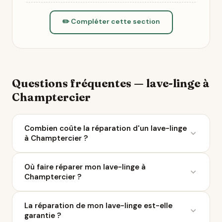
✏️ Compléter cette section
Questions fréquentes — lave-linge à
Champtercier
Combien coûte la réparation d'un lave-linge
à Champtercier ?
Le coût moyen d'une réparation de lave-linge varie
Où faire réparer mon lave-linge à
entre 50 et 200 € selon la panne. À Champtercier, 8
Champtercier ?
réparateurs sont référencés sur Ça Repart. Avec le
Bonus Réparation, vous économisez jusqu'à 0 €
Ça Repart recense 8 réparateurs de lave-linge à
chez un professionnel labellisé QualiRépar.
La réparation de mon lave-linge est-elle
Champtercier et dans un rayon de 10 km. Parcourez
garantie ?
la liste ci-dessus pour comparer les avis Google, les