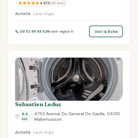
★★★★★
4.8/5
(49 avis)
Activité :
Lave-linge
Voir la fiche
📞 06 52 86 68 62
🌐 vieil-aiglun.fr
Sebastien Leduc
4753 Avenue Du General De Gaulle, 04510
6.4
km
Mallemoisson
Activité :
Lave-linge