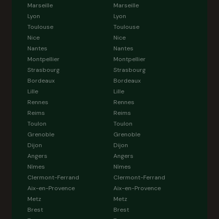
Marseille
Marseille
Lyon
Lyon
Toulouse
Toulouse
Nice
Nice
Nantes
Nantes
Montpellier
Montpellier
Strasbourg
Strasbourg
Bordeaux
Bordeaux
Lille
Lille
Rennes
Rennes
Reims
Reims
Toulon
Toulon
Grenoble
Grenoble
Dijon
Dijon
Angers
Angers
Nîmes
Nîmes
Clermont-Ferrand
Clermont-Ferrand
Aix-en-Provence
Aix-en-Provence
Metz
Metz
Brest
Brest