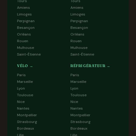
Tours
Tours
Amiens
Amiens
Limoges
Limoges
Perpignan
Perpignan
Besançon
Besançon
Orléans
Orléans
Rouen
Rouen
Mulhouse
Mulhouse
Saint-Étienne
Saint-Étienne
VÉLO →
RÉFRIGÉRATEUR →
Paris
Paris
Marseille
Marseille
Lyon
Lyon
Toulouse
Toulouse
Nice
Nice
Nantes
Nantes
Montpellier
Montpellier
Strasbourg
Strasbourg
Bordeaux
Bordeaux
Lille
Lille