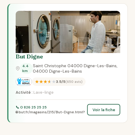
But Digne
Saint Christophe 04000 Digne-Les-Bains,
4.4
km
04000 Digne-Les-Bains
★★★★★
3.5/5
(650 avis)
Activité :
Lave-linge
📞 0 826 25 25 25
Voir la fiche
🌐 but.fr/magasins/215/But-Digne.html?