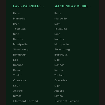
LAVE-VAISSELLE →
MACHINE À COUDRE →
Paris
Paris
Marseille
Marseille
Lyon
Lyon
Toulouse
Toulouse
Nice
Nice
Nantes
Nantes
Montpellier
Montpellier
Strasbourg
Strasbourg
Bordeaux
Bordeaux
Lille
Lille
Rennes
Rennes
Reims
Reims
Toulon
Toulon
Grenoble
Grenoble
Dijon
Dijon
Angers
Angers
Nîmes
Nîmes
Clermont-Ferrand
Clermont-Ferrand