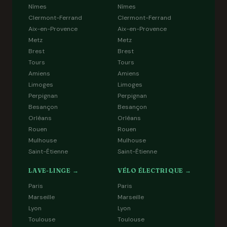
Nîmes
Nîmes
Clermont-Ferrand
Clermont-Ferrand
Aix-en-Provence
Aix-en-Provence
Metz
Metz
Brest
Brest
Tours
Tours
Amiens
Amiens
Limoges
Limoges
Perpignan
Perpignan
Besançon
Besançon
Orléans
Orléans
Rouen
Rouen
Mulhouse
Mulhouse
Saint-Étienne
Saint-Étienne
LAVE-LINGE →
VÉLO ÉLECTRIQUE →
Paris
Paris
Marseille
Marseille
Lyon
Lyon
Toulouse
Toulouse