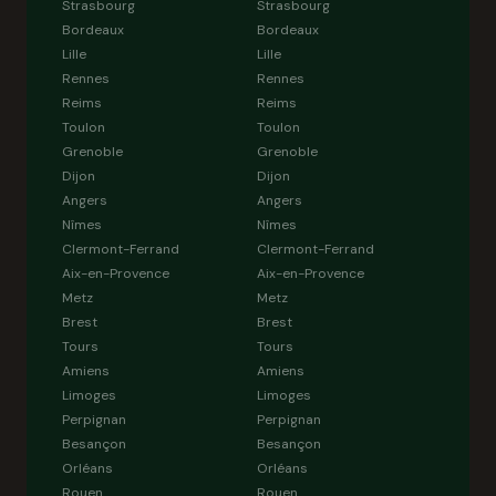
Strasbourg
Strasbourg
Bordeaux
Bordeaux
Lille
Lille
Rennes
Rennes
Reims
Reims
Toulon
Toulon
Grenoble
Grenoble
Dijon
Dijon
Angers
Angers
Nîmes
Nîmes
Clermont-Ferrand
Clermont-Ferrand
Aix-en-Provence
Aix-en-Provence
Metz
Metz
Brest
Brest
Tours
Tours
Amiens
Amiens
Limoges
Limoges
Perpignan
Perpignan
Besançon
Besançon
Orléans
Orléans
Rouen
Rouen