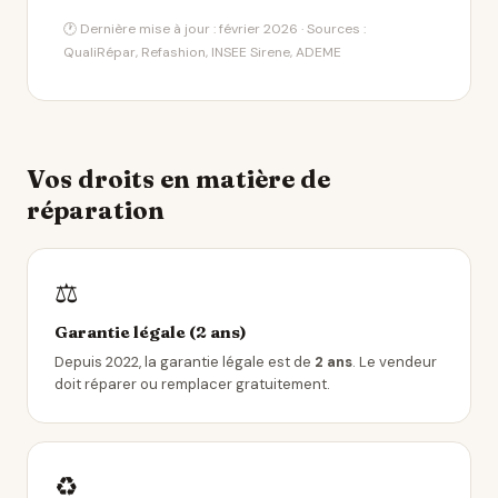
🕐 Dernière mise à jour : février 2026 · Sources :
QualiRépar, Refashion, INSEE Sirene, ADEME
Vos droits en matière de
réparation
⚖️
Garantie légale (2 ans)
Depuis 2022, la garantie légale est de
2 ans
. Le vendeur
doit réparer ou remplacer gratuitement.
♻️