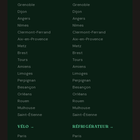
Grenoble
Grenoble
Dijon
Dijon
Angers
Angers
Nîmes
Nîmes
Clermont-Ferrand
Clermont-Ferrand
Aix-en-Provence
Aix-en-Provence
Metz
Metz
Brest
Brest
Tours
Tours
Amiens
Amiens
Limoges
Limoges
Perpignan
Perpignan
Besançon
Besançon
Orléans
Orléans
Rouen
Rouen
Mulhouse
Mulhouse
Saint-Étienne
Saint-Étienne
VÉLO →
RÉFRIGÉRATEUR →
Paris
Paris