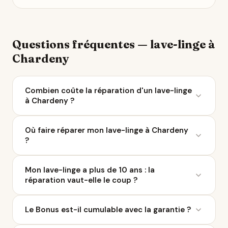
Questions fréquentes — lave-linge à
Chardeny
Combien coûte la réparation d'un lave-linge
à Chardeny ?
Le coût moyen d'une réparation de lave-linge varie
Où faire réparer mon lave-linge à Chardeny
entre 50 et 200 € selon la panne. À Chardeny, 3
?
réparateurs sont référencés sur Ça Repart. Avec le
Bonus Réparation, vous économisez jusqu'à 0 €
Ça Repart recense 3 réparateurs de lave-linge à
chez un professionnel labellisé QualiRépar.
Mon lave-linge a plus de 10 ans : la
Chardeny et dans un rayon de 10 km. Parcourez la
réparation vaut-elle le coup ?
liste ci-dessus pour comparer les avis Google, les
labels QualiRépar, et contacter le professionnel le
Si la réparation coûte moins d'un tiers du prix du
plus proche.
Le Bonus est-il cumulable avec la garantie ?
neuf, elle est généralement rentable. Un réparateur
de Chardeny peut vous donner un avis honnête