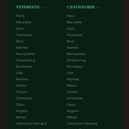
VÊTEMENTS →
CHAUSSURES →
Paris
Paris
Marseille
Marseille
Lyon
Lyon
Toulouse
Toulouse
Nice
Nice
Nantes
Nantes
Montpellier
Montpellier
Strasbourg
Strasbourg
Bordeaux
Bordeaux
Lille
Lille
Rennes
Rennes
Reims
Reims
Toulon
Toulon
Grenoble
Grenoble
Dijon
Dijon
Angers
Angers
Nîmes
Nîmes
Clermont-Ferrand
Clermont-Ferrand