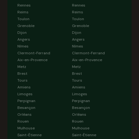
Rennes
Rennes
Reims
Reims
Toulon
Toulon
Grenoble
Grenoble
Dijon
Dijon
Angers
Angers
Nîmes
Nîmes
Clermont-Ferrand
Clermont-Ferrand
Aix-en-Provence
Aix-en-Provence
Metz
Metz
Brest
Brest
Tours
Tours
Amiens
Amiens
Limoges
Limoges
Perpignan
Perpignan
Besançon
Besançon
Orléans
Orléans
Rouen
Rouen
Mulhouse
Mulhouse
Saint-Étienne
Saint-Étienne