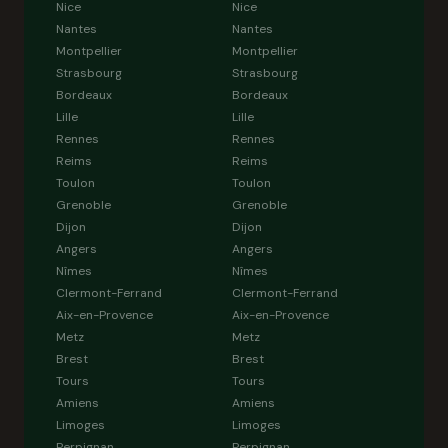
Nice
Nice
Nantes
Nantes
Montpellier
Montpellier
Strasbourg
Strasbourg
Bordeaux
Bordeaux
Lille
Lille
Rennes
Rennes
Reims
Reims
Toulon
Toulon
Grenoble
Grenoble
Dijon
Dijon
Angers
Angers
Nîmes
Nîmes
Clermont-Ferrand
Clermont-Ferrand
Aix-en-Provence
Aix-en-Provence
Metz
Metz
Brest
Brest
Tours
Tours
Amiens
Amiens
Limoges
Limoges
Perpignan
Perpignan