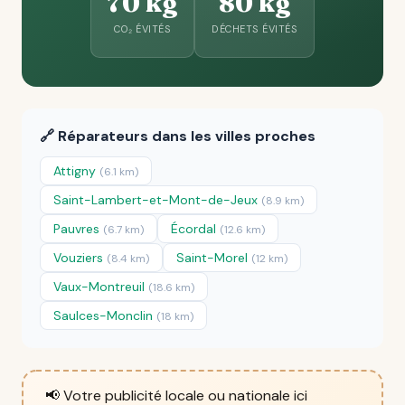
70 kg
80 kg
CO₂ ÉVITÉS
DÉCHETS ÉVITÉS
🔗 Réparateurs dans les villes proches
Attigny
(6.1 km)
Saint-Lambert-et-Mont-de-Jeux
(8.9 km)
Pauvres
Écordal
(6.7 km)
(12.6 km)
Vouziers
Saint-Morel
(8.4 km)
(12 km)
Vaux-Montreuil
(18.6 km)
Saulces-Monclin
(18 km)
📢 Votre publicité locale ou nationale ici