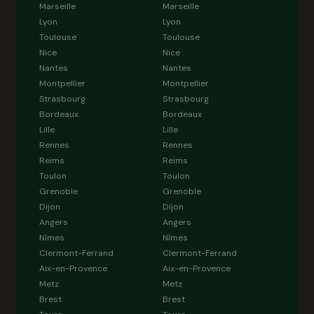
Marseille
Marseille
Lyon
Lyon
Toulouse
Toulouse
Nice
Nice
Nantes
Nantes
Montpellier
Montpellier
Strasbourg
Strasbourg
Bordeaux
Bordeaux
Lille
Lille
Rennes
Rennes
Reims
Reims
Toulon
Toulon
Grenoble
Grenoble
Dijon
Dijon
Angers
Angers
Nîmes
Nîmes
Clermont-Ferrand
Clermont-Ferrand
Aix-en-Provence
Aix-en-Provence
Metz
Metz
Brest
Brest