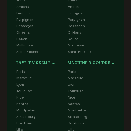
Tours
Tours
Amiens
Amiens
Limoges
Limoges
Perpignan
Perpignan
Besançon
Besançon
Orléans
Orléans
Rouen
Rouen
Mulhouse
Mulhouse
Saint-Étienne
Saint-Étienne
LAVE-VAISSELLE →
MACHINE À COUDRE →
Paris
Paris
Marseille
Marseille
Lyon
Lyon
Toulouse
Toulouse
Nice
Nice
Nantes
Nantes
Montpellier
Montpellier
Strasbourg
Strasbourg
Bordeaux
Bordeaux
Lille
Lille