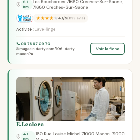
Les Bouchardes 71680 Creches-Sur-Saone,
6.1
km
71680 Creches-Sur-Saone
★★★★★
4.1/5
(1199 avis)
Activité :
Lave-linge
📞 09 78 97 09 70
Voir la fiche
🌐 magasin.darty.com/106-darty-
macon?u
E.Leclerc
180 Rue Louise Michel 71000 Macon, 71000
4.1
km
Macon