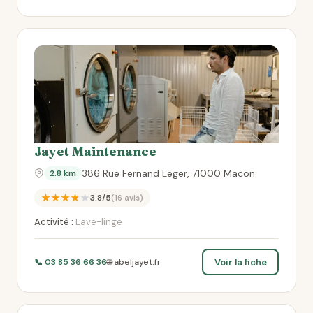
Jayet Maintenance
386 Rue Fernand Leger, 71000 Macon
2.8 km
★★★★★
3.8/5
(16 avis)
Activité :
Lave-linge
Voir la fiche
📞 03 85 36 66 36
🌐 abeljayet.fr