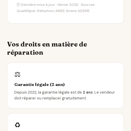
🕐 Dernière mise à jour : février 2026 · Sources :
QualiRépar, Refashion, INSEE Sirene, ADEME
Vos droits en matière de
réparation
⚖️
Garantie légale (2 ans)
Depuis 2022, la garantie légale est de
2 ans
. Le vendeur
doit réparer ou remplacer gratuitement.
♻️