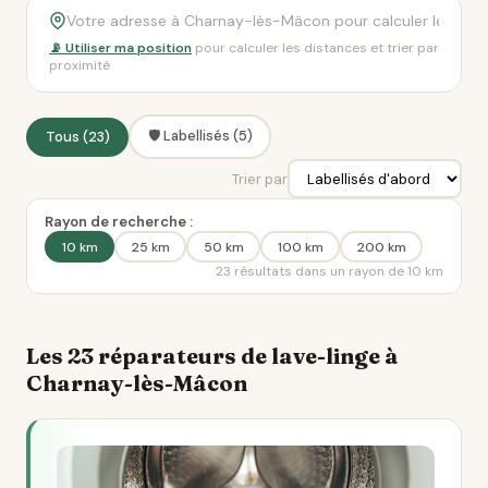
📡 Utiliser ma position
pour calculer les distances et trier par
proximité
🛡️ Labellisés (5)
Tous (23)
Trier par
Rayon de recherche :
10 km
25 km
50 km
100 km
200 km
23 résultats dans un rayon de 10 km
Les 23 réparateurs de lave-linge à
Charnay-lès-Mâcon