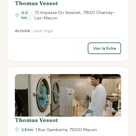
Thomas Vessot
72 Impasse Du Voisinet, 71850 Charnay-
0.0
km
Les-Macon
Activité :
Lave-linge
Voir la fiche
Thomas Vessot
1 Rue Gambetta, 71000 Macon
2.8 km