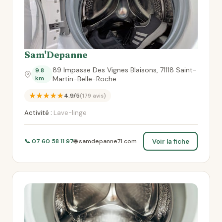
Sam'Depanne
89 Impasse Des Vignes Blaisons, 71118 Saint-
9.8
km
Martin-Belle-Roche
★★★★★
4.9/5
(179 avis)
Activité :
Lave-linge
Voir la fiche
📞 07 60 58 11 97
🌐 samdepanne71.com