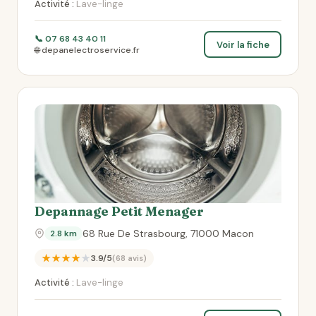
Activité :
Lave-linge
📞 07 68 43 40 11
Voir la fiche
🌐 depanelectroservice.fr
Depannage Petit Menager
68 Rue De Strasbourg, 71000 Macon
2.8 km
★★★★★
3.9/5
(68 avis)
Activité :
Lave-linge