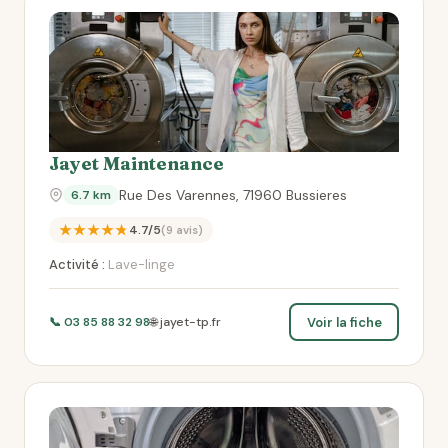
Jayet Maintenance
Rue Des Varennes, 71960 Bussieres
6.7 km
★★★★★
4.7/5
(9 avis)
Activité :
Lave-linge
Voir la fiche
📞 03 85 88 32 98
🌐 jayet-tp.fr