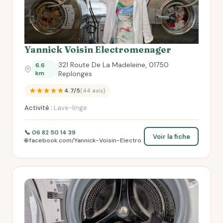
Yannick Voisin Electromenager
321 Route De La Madeleine, 01750
6.6
km
Replonges
★★★★★
4.7/5
(44 avis)
Activité :
Lave-linge
📞 06 82 50 14 39
Voir la fiche
🌐 facebook.com/Yannick-Voisin-Electro