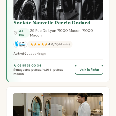
Societe Nouvelle Perrin Dodard
25 Rue De Lyon 71000 Macon, 71000
3.1
km
Macon
★★★★★
4.6/5
(44 avis)
Activité :
Lave-linge
📞 03 85 38 00 04
Voir la fiche
🌐 magasins.pulsat.fr/294-pulsat-
macon