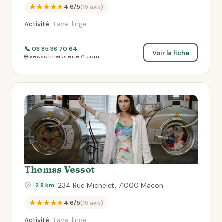
★★★★★
4.6/5
(15 avis)
Activité :
Lave-linge
📞 03 85 36 70 64
Voir la fiche
🌐 vessotmarbrerie71.com
Thomas Vessot
234 Rue Michelet, 71000 Macon
2.8 km
★★★★★
4.6/5
(15 avis)
Activité :
Lave-linge