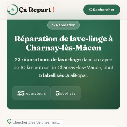
Accueil
Réparation lave-linge
Charnay-lès-Mâcon
Ça Repart
!
Rechercher
🔧 Réparation
Réparation de lave-linge à
Charnay-lès-Mâcon
23 réparateurs de lave-linge
dans un rayon
de 10 km autour de Charnay-lès-Mâcon
, dont
5 labellisés
QualiRépar
.
23
5
réparateurs
labellisés