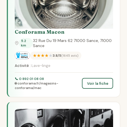
Conforama Macon
32 Rue Du 19 Mars 62 71000 Sance, 71000
5.2
km
Sance
★★★★★
3.8/5
(1645 avis)
Activité :
Lave-linge
📞 0 892 01 08 08
Voir la fiche
🌐 conforama.fr/magasins-
conforama/mac