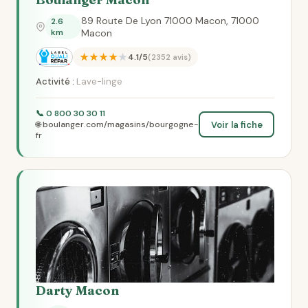
89 Route De Lyon 71000 Macon, 71000
2.6
km
Macon
★★★★★
4.1/5
(2352 avis)
Activité :
Lave-linge
📞 0 800 30 30 11
Voir la fiche
🌐 boulanger.com/magasins/bourgogne-
fr
Darty Macon