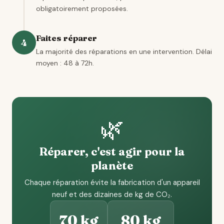
obligatoirement proposées.
Faites réparer
4
La majorité des réparations en une intervention. Délai
moyen : 48 à 72h.
🌿
Réparer, c'est agir pour la
planète
Chaque réparation évite la fabrication d'un appareil
neuf et des dizaines de kg de CO₂.
70 kg
80 kg