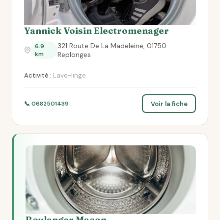
Yannick Voisin Electromenager
321 Route De La Madeleine, 01750
6.9
km
Replonges
Activité :
Lave-linge
Voir la fiche
📞 0682501439
Boulanger Macon