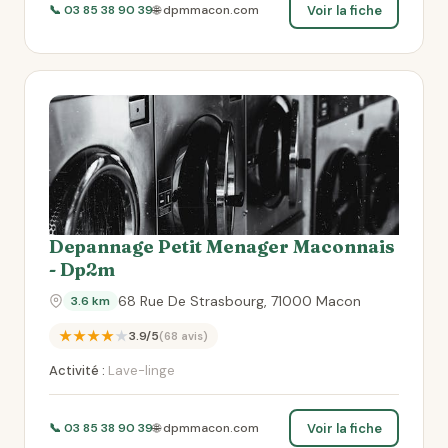
Voir la fiche
📞 03 85 38 90 39
🌐 dpmmacon.com
Depannage Petit Menager Maconnais
- Dp2m
68 Rue De Strasbourg, 71000 Macon
3.6 km
★★★★★
3.9/5
(68 avis)
Activité :
Lave-linge
Voir la fiche
📞 03 85 38 90 39
🌐 dpmmacon.com