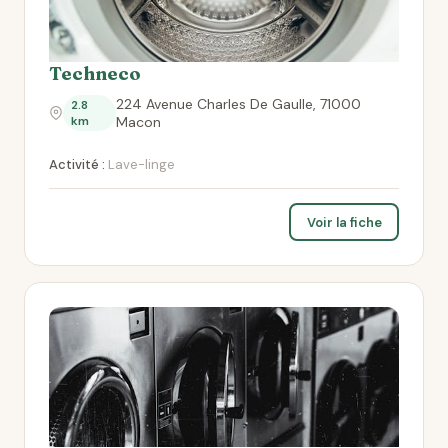
Techneco
224 Avenue Charles De Gaulle, 71000
2.8
km
Macon
Activité :
Lave-linge
Voir la fiche