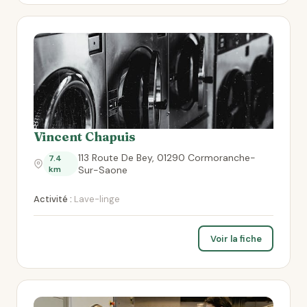
Vincent Chapuis
113 Route De Bey, 01290 Cormoranche-
7.4
km
Sur-Saone
Activité :
Lave-linge
Voir la fiche