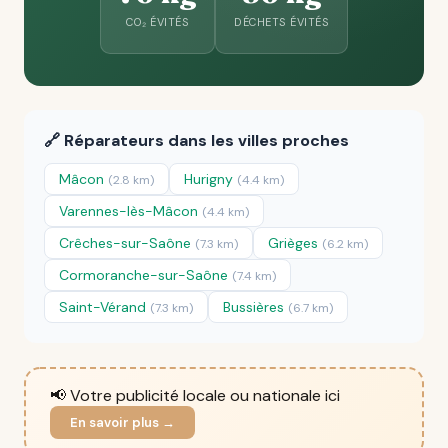
CO₂ ÉVITÉS
DÉCHETS ÉVITÉS
🔗 Réparateurs dans les villes proches
Mâcon
Hurigny
(2.8 km)
(4.4 km)
Varennes-lès-Mâcon
(4.4 km)
Crêches-sur-Saône
Grièges
(7.3 km)
(6.2 km)
Cormoranche-sur-Saône
(7.4 km)
Saint-Vérand
Bussières
(7.3 km)
(6.7 km)
📢 Votre publicité locale ou nationale ici
En savoir plus →