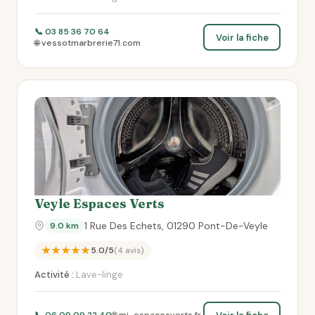
📞 03 85 36 70 64
Voir la fiche
🌐 vessotmarbrerie71.com
Veyle Espaces Verts
1 Rue Des Echets, 01290 Pont-De-Veyle
9.0 km
★★★★★
5.0/5
(4 avis)
Activité :
Lave-linge