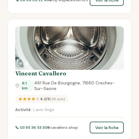
Voir la fiche
📞 06 09 09 22 40
🌐 mj-espacesverts.fr
Vincent Cavallero
461 Rue De Bourgogne, 71680 Creches-
6.1
km
Sur-Saone
★★★★★
4.2/5
(38 avis)
Activité :
Lave-linge
Voir la fiche
📞 03 85 36 53 30
🌐 cavallero.shop