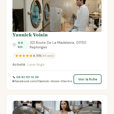
Yannick Voisin
321 Route De La Madeleine, 01750
6.9
km
Replonges
★★★★★
4.7/5
(44 avis)
Activité :
Lave-linge
📞 06 82 50 14 39
Voir la fiche
🌐 facebook.com/Yannick-Voisin-Electro