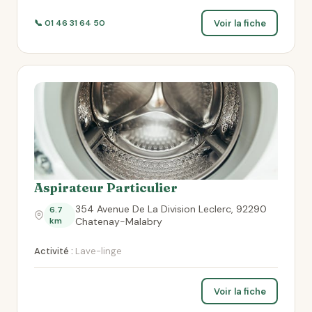
Voir la fiche
📞 01 46 31 64 50
Aspirateur Particulier
354 Avenue De La Division Leclerc, 92290
6.7
km
Chatenay-Malabry
Activité :
Lave-linge
Voir la fiche