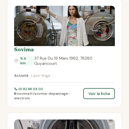
Sovima
37 Rue Du 19 Mars 1962, 78280
9.4
km
Guyancourt
Activité :
Lave-linge
📞 01 82 88 03 02
Voir la fiche
🌐 sovima.fr/sovima-depannage-
electrom