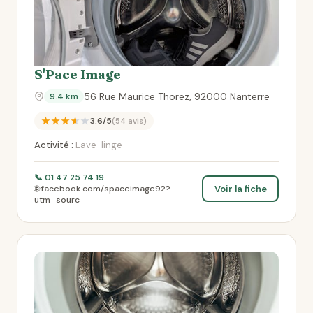
S'Pace Image
56 Rue Maurice Thorez, 92000 Nanterre
9.4 km
★★★★★
3.6/5
(54 avis)
Activité :
Lave-linge
📞 01 47 25 74 19
Voir la fiche
🌐 facebook.com/spaceimage92?
utm_sourc