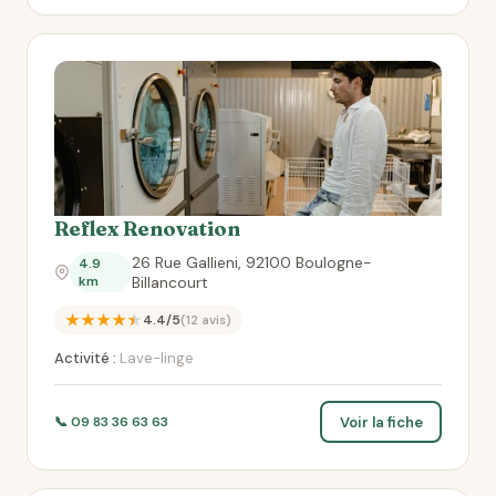
Reflex Renovation
26 Rue Gallieni, 92100 Boulogne-
4.9
km
Billancourt
★★★★★
4.4/5
(12 avis)
Activité :
Lave-linge
Voir la fiche
📞 09 83 36 63 63