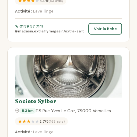
★★★★★
4.1/5
(63 avis)
Activité :
Lave-linge
📞 01 39 57 71 11
Voir la fiche
🌐 magasin.extra.fr/magasin/extra-sart
Societe Sylber
118 Rue Yves Le Coz, 78000 Versailles
5.3 km
★★★★★
2.7/5
(168 avis)
Activité :
Lave-linge