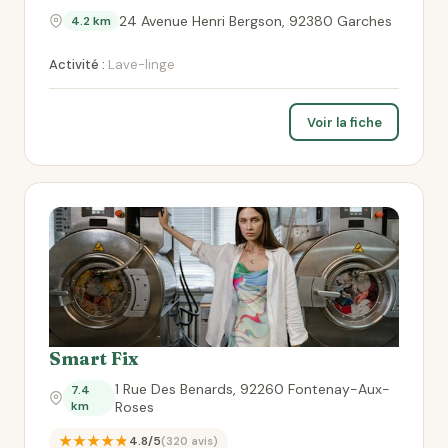
24 Avenue Henri Bergson, 92380 Garches
4.2 km
Activité :
Lave-linge
Voir la fiche
Smart Fix
1 Rue Des Benards, 92260 Fontenay-Aux-
7.4
km
Roses
★★★★★
4.8/5
(320 avis)