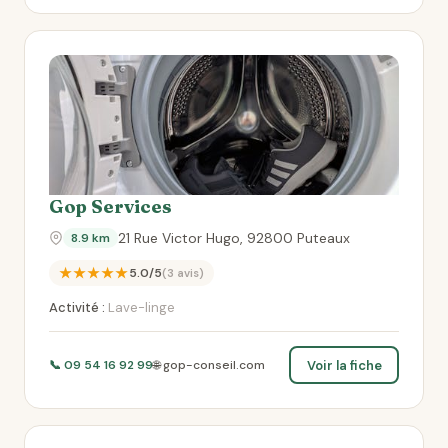
Gop Services
21 Rue Victor Hugo, 92800 Puteaux
8.9 km
★★★★★
5.0/5
(3 avis)
Activité :
Lave-linge
Voir la fiche
📞 09 54 16 92 99
🌐 gop-conseil.com