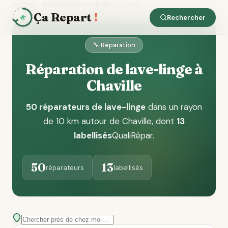
Accueil
Réparation lave-linge
Chaville
Ça Repart
!
Rechercher
🔧 Réparation
Réparation de lave-linge à
Chaville
50 réparateurs de lave-linge
dans un rayon
de 10 km autour de Chaville
, dont
13
labellisés
QualiRépar
.
50
13
réparateurs
labellisés