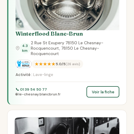
Winterflood Blanc-Brun
2 Rue St Exupery 78150 Le Chesnay-
4.3
Rocquencourt, 78150 Le Chesnay-
km
Rocquencourt
★★★★★
5.0/5
(26 avis)
Activité :
Lave-linge
📞 01 39 54 50 77
Voir la fiche
🌐 le-chesnay.blancbrun.fr