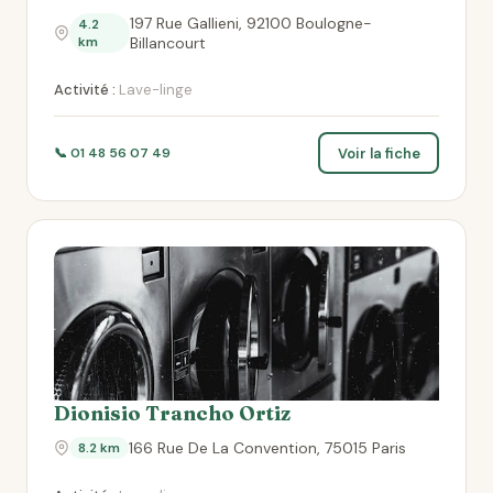
197 Rue Gallieni, 92100 Boulogne-
4.2
km
Billancourt
Activité :
Lave-linge
Voir la fiche
📞 01 48 56 07 49
Dionisio Trancho Ortiz
166 Rue De La Convention, 75015 Paris
8.2 km