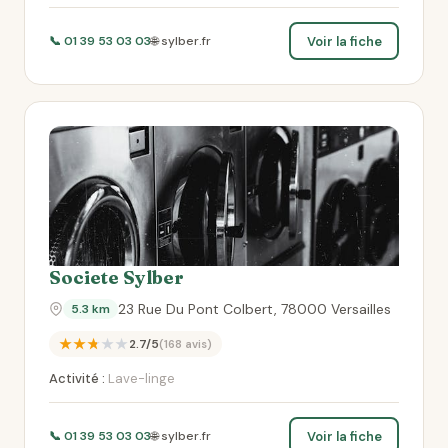
Voir la fiche
📞 01 39 53 03 03
🌐 sylber.fr
Societe Sylber
23 Rue Du Pont Colbert, 78000 Versailles
5.3 km
★★★★★
2.7/5
(168 avis)
Activité :
Lave-linge
Voir la fiche
📞 01 39 53 03 03
🌐 sylber.fr