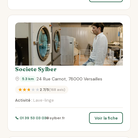
Societe Sylber
24 Rue Carnot, 78000 Versailles
5.3 km
★★★★★
2.7/5
(168 avis)
Activité :
Lave-linge
Voir la fiche
📞 01 39 53 03 03
🌐 sylber.fr