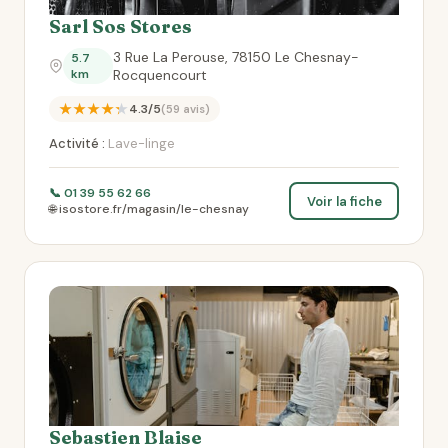
Sarl Sos Stores
3 Rue La Perouse, 78150 Le Chesnay-
5.7
km
Rocquencourt
★★★★★
4.3/5
(59 avis)
Activité :
Lave-linge
📞 01 39 55 62 66
Voir la fiche
🌐 isostore.fr/magasin/le-chesnay
Sebastien Blaise