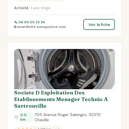
Activité :
Lave-linge
📞 06 95 05 25 26
Voir la fiche
🌐 smartfix94.sumupstore.com
Societe D Exploitation Des
Etablissements Menager Technic A
Sartrouville
705 Avenue Roger Salengro, 92370
0.0
km
Chaville