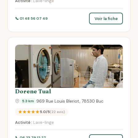
Activité :
Lave-linge
Voir la fiche
📞 01 48 56 07 49
Dorene Tual
969 Rue Louis Bleriot, 78530 Buc
5.3 km
★★★★★
5.0/5
(22 avis)
Activité :
Lave-linge
📞 06 23 79 12 27