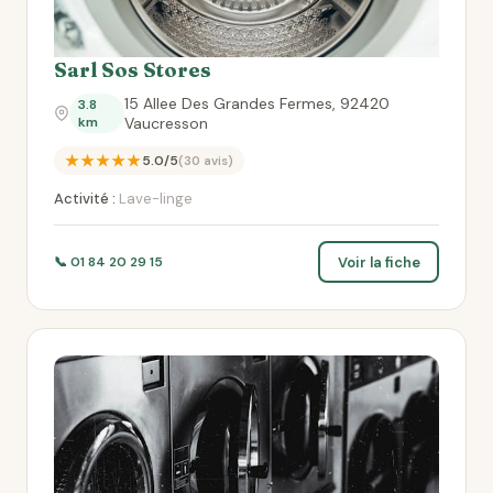
Sarl Sos Stores
15 Allee Des Grandes Fermes, 92420
3.8
km
Vaucresson
★★★★★
5.0/5
(30 avis)
Activité :
Lave-linge
Voir la fiche
📞 01 84 20 29 15