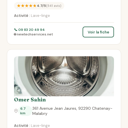
★★★★★
4.7/5
(541 avis)
Activité :
Lave-linge
📞 09 83 20 49 94
Voir la fiche
🌐 newtechservices.net
Omer Sahin
361 Avenue Jean Jaures, 92290 Chatenay-
6.7
km
Malabry
Activité :
Lave-linge