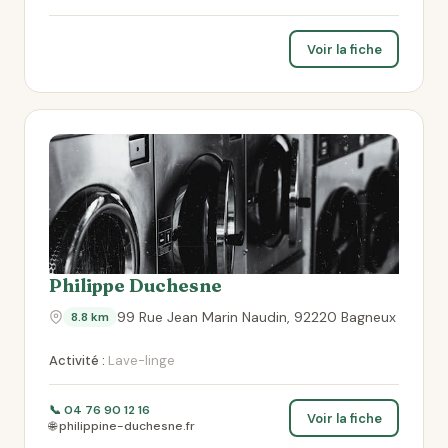
Voir la fiche
Philippe Duchesne
99 Rue Jean Marin Naudin, 92220 Bagneux
8.8 km
Activité :
Lave-linge
📞 04 76 90 12 16
Voir la fiche
🌐 philippine-duchesne.fr