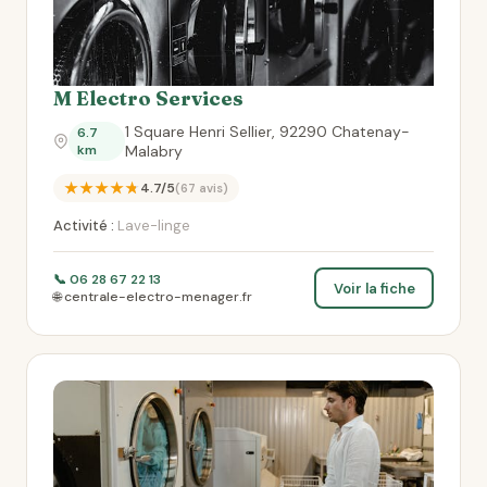
M Electro Services
1 Square Henri Sellier, 92290 Chatenay-
6.7
km
Malabry
★★★★★
4.7/5
(67 avis)
Activité :
Lave-linge
📞 06 28 67 22 13
Voir la fiche
🌐 centrale-electro-menager.fr