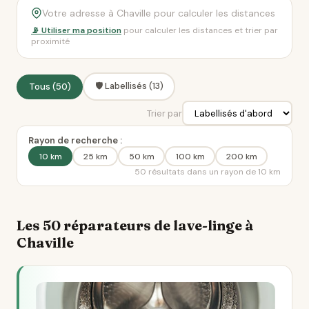
📡 Utiliser ma position
pour calculer les distances et trier par
proximité
🛡️ Labellisés (13)
Tous (50)
Trier par
Rayon de recherche :
10 km
25 km
50 km
100 km
200 km
50 résultats dans un rayon de 10 km
Les 50 réparateurs de lave-linge à
Chaville