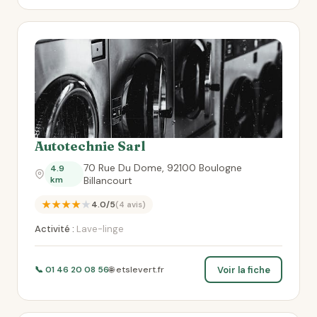
Autotechnie Sarl
70 Rue Du Dome, 92100 Boulogne
4.9
km
Billancourt
★★★★★
4.0/5
(4 avis)
Activité :
Lave-linge
Voir la fiche
📞 01 46 20 08 56
🌐 etslevert.fr