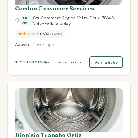
Cordon Consumer Services
Ctr Commerc Region Velizy Deux, 78140
3.8
km
Velizy-Villacoublay
★★★★★
1.7/5
(91 avis)
Activité :
Lave-linge
Voir la fiche
📞 0 811 56 01 50
🌐 cordongroup.com
Dionisio Trancho Ortiz