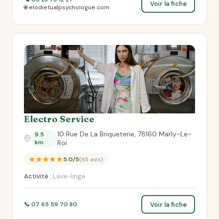
Voir la fiche
🌐 elodietualpsychologue.com
Electro Service
10 Rue De La Briqueterie, 78160 Marly-Le-
9.5
km
Roi
★★★★★
5.0/5
(65 avis)
Activité :
Lave-linge
Voir la fiche
📞 07 65 59 70 80