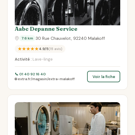
Aabc Depanne Service
30 Rue Chauvelot, 92240 Malakoff
7.6 km
★★★★★
4.9/5
(15 avis)
Activité :
Lave-linge
📞 01 40 92 16 40
Voir la fiche
🌐 extra.fr/magasin/extra-malakoff