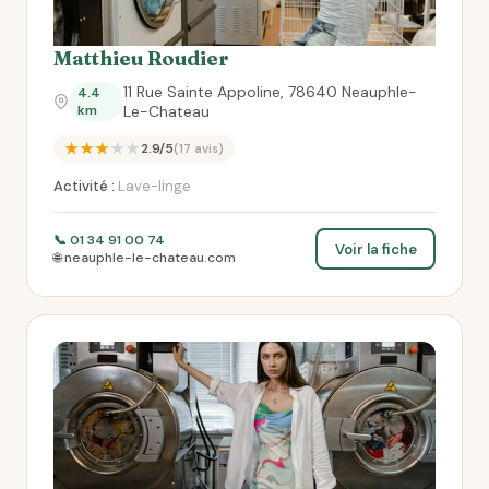
Matthieu Roudier
11 Rue Sainte Appoline, 78640 Neauphle-
4.4
km
Le-Chateau
★★★★★
2.9/5
(17 avis)
Activité :
Lave-linge
📞 01 34 91 00 74
Voir la fiche
🌐 neauphle-le-chateau.com