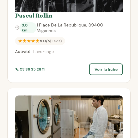
Pascal Rollin
1 Place De La Republique, 89400
3.0
km
Migennes
★★★★★
5.0/5
(1 avis)
Activité :
Lave-linge
Voir la fiche
📞 03 86 35 26 11