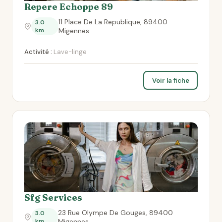
Repere Echoppe 89
11 Place De La Republique, 89400
3.0
km
Migennes
Activité :
Lave-linge
Voir la fiche
Sfg Services
23 Rue Olympe De Gouges, 89400
3.0
km
Migennes