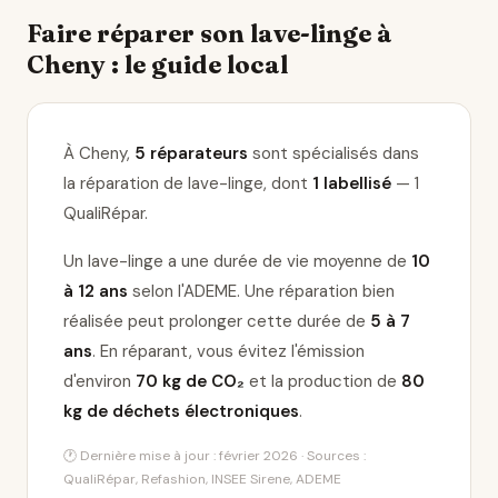
Faire réparer son lave-linge à
Cheny : le guide local
À Cheny,
5 réparateurs
sont spécialisés dans
la réparation de lave-linge
, dont
1 labellisé
— 1
QualiRépar
.
Un lave-linge a une durée de vie moyenne de
10
à 12 ans
selon l'ADEME. Une réparation bien
réalisée peut prolonger cette durée de
5 à 7
ans
. En réparant, vous évitez l'émission
d'environ
70 kg de CO₂
et la production de
80
kg de déchets électroniques
.
🕐 Dernière mise à jour : février 2026 · Sources :
QualiRépar, Refashion, INSEE Sirene, ADEME