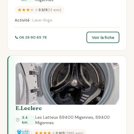
★★★★★
3.3/5
(12 avis)
Activité :
Lave-linge
Voir la fiche
📞 06 29 90 65 78
E.Leclerc
Les Latteux 89400 Migennes, 89400
3.4
km
Migennes
★★★★★
3.9/5
(2885 avis)