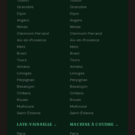
Toulon
Toulon
Grenoble
Grenoble
Dijon
Dijon
Angers
Angers
Nîmes
Nîmes
Clermont-Ferrand
Clermont-Ferrand
Aix-en-Provence
Aix-en-Provence
Metz
Metz
Brest
Brest
Tours
Tours
Amiens
Amiens
Limoges
Limoges
Perpignan
Perpignan
Besançon
Besançon
Orléans
Orléans
Rouen
Rouen
Mulhouse
Mulhouse
Saint-Étienne
Saint-Étienne
LAVE-VAISSELLE →
MACHINE À COUDRE →
Paris
Paris