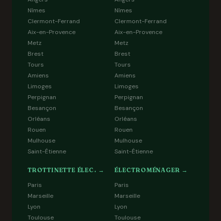
Nîmes
Nîmes
Clermont-Ferrand
Clermont-Ferrand
Aix-en-Provence
Aix-en-Provence
Metz
Metz
Brest
Brest
Tours
Tours
Amiens
Amiens
Limoges
Limoges
Perpignan
Perpignan
Besançon
Besançon
Orléans
Orléans
Rouen
Rouen
Mulhouse
Mulhouse
Saint-Étienne
Saint-Étienne
TROTTINETTE ÉLEC. →
ÉLECTROMÉNAGER →
Paris
Paris
Marseille
Marseille
Lyon
Lyon
Toulouse
Toulouse