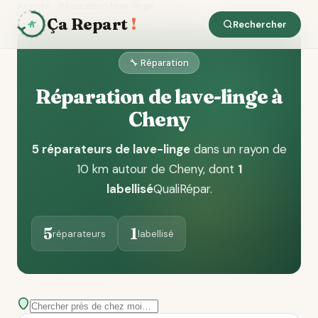
Accueil
Réparation lave-linge
Cheny
Ça Repart
!
Rechercher
🔧 Réparation
Réparation de lave-linge à
Cheny
5 réparateurs de lave-linge
dans un rayon de
10 km autour de Cheny
, dont
1
labellisé
QualiRépar
.
5
1
réparateurs
labellisé