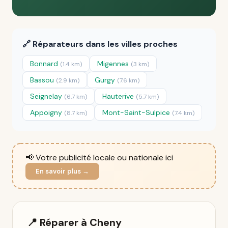
🔗 Réparateurs dans les villes proches
Bonnard
Migennes
(1.4 km)
(3 km)
Bassou
Gurgy
(2.9 km)
(7.6 km)
Seignelay
Hauterive
(6.7 km)
(5.7 km)
Appoigny
Mont-Saint-Sulpice
(8.7 km)
(7.4 km)
📢 Votre publicité locale ou nationale ici
En savoir plus →
📍 Réparer à Cheny