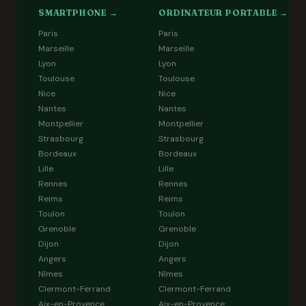
SMARTPHONE →
ORDINATEUR PORTABLE →
Paris
Paris
Marseille
Marseille
Lyon
Lyon
Toulouse
Toulouse
Nice
Nice
Nantes
Nantes
Montpellier
Montpellier
Strasbourg
Strasbourg
Bordeaux
Bordeaux
Lille
Lille
Rennes
Rennes
Reims
Reims
Toulon
Toulon
Grenoble
Grenoble
Dijon
Dijon
Angers
Angers
Nîmes
Nîmes
Clermont-Ferrand
Clermont-Ferrand
Aix-en-Provence
Aix-en-Provence