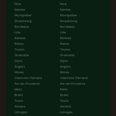
Nice
Nice
Nantes
Nantes
Montpellier
Montpellier
Strasbourg
Strasbourg
Bordeaux
Bordeaux
Lille
Lille
Rennes
Rennes
Reims
Reims
Toulon
Toulon
Grenoble
Grenoble
Dijon
Dijon
Angers
Angers
Nîmes
Nîmes
Clermont-Ferrand
Clermont-Ferrand
Aix-en-Provence
Aix-en-Provence
Metz
Metz
Brest
Brest
Tours
Tours
Amiens
Amiens
Limoges
Limoges