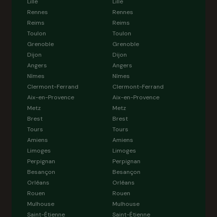
Lille
Lille
Rennes
Rennes
Reims
Reims
Toulon
Toulon
Grenoble
Grenoble
Dijon
Dijon
Angers
Angers
Nîmes
Nîmes
Clermont-Ferrand
Clermont-Ferrand
Aix-en-Provence
Aix-en-Provence
Metz
Metz
Brest
Brest
Tours
Tours
Amiens
Amiens
Limoges
Limoges
Perpignan
Perpignan
Besançon
Besançon
Orléans
Orléans
Rouen
Rouen
Mulhouse
Mulhouse
Saint-Étienne
Saint-Étienne