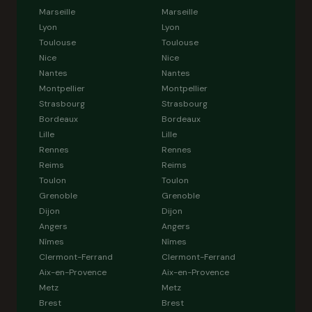
Marseille
Marseille
Lyon
Lyon
Toulouse
Toulouse
Nice
Nice
Nantes
Nantes
Montpellier
Montpellier
Strasbourg
Strasbourg
Bordeaux
Bordeaux
Lille
Lille
Rennes
Rennes
Reims
Reims
Toulon
Toulon
Grenoble
Grenoble
Dijon
Dijon
Angers
Angers
Nîmes
Nîmes
Clermont-Ferrand
Clermont-Ferrand
Aix-en-Provence
Aix-en-Provence
Metz
Metz
Brest
Brest