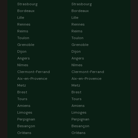
Strasbourg
Strasbourg
Bordeaux
Bordeaux
Lille
Lille
Rennes
Rennes
Reims
Reims
Toulon
Toulon
Grenoble
Grenoble
Dijon
Dijon
Angers
Angers
Nîmes
Nîmes
Clermont-Ferrand
Clermont-Ferrand
Aix-en-Provence
Aix-en-Provence
Metz
Metz
Brest
Brest
Tours
Tours
Amiens
Amiens
Limoges
Limoges
Perpignan
Perpignan
Besançon
Besançon
Orléans
Orléans