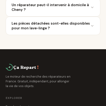
La plupart des réparations sont réalisées en 1 à 5
un achat prématuré.
Un réparateur peut-il intervenir à domicile à
jours ouvrés. Certains réparateurs autour de Cheny
Cheny ?
proposent un service express ou une intervention à
domicile.
Plusieurs réparateurs référencés sur Ça Repart
Les pièces détachées sont-elles disponibles
proposent des interventions à domicile autour de
pour mon lave-linge ?
Cheny. C'est pratique pour le gros électroménager.
Vérifiez cette option sur les fiches individuelles.
La loi impose aux fabricants de fournir les pièces
détachées pendant 5 à 10 ans. Les réparateurs de
Cheny ont accès à des réseaux de grossistes
spécialisés.
Ça Repart
!
Le moteur de recherche des réparateurs en
France. Gratuit, indépendant, pour allonger
la vie de vos objets.
EXPLORER