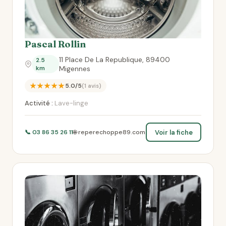
Pascal Rollin
11 Place De La Republique, 89400
2.5
km
Migennes
★★★★★
5.0/5
(1 avis)
Activité :
Lave-linge
Voir la fiche
📞 03 86 35 26 11
🌐 reperechoppe89.com