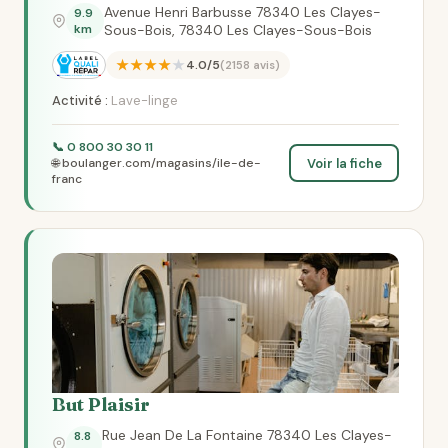
Avenue Henri Barbusse 78340 Les Clayes-
9.9
km
Sous-Bois, 78340 Les Clayes-Sous-Bois
★★★★★
4.0/5
(2158 avis)
Activité :
Lave-linge
📞 0 800 30 30 11
Voir la fiche
🌐 boulanger.com/magasins/ile-de-
franc
But Plaisir
Rue Jean De La Fontaine 78340 Les Clayes-
8.8