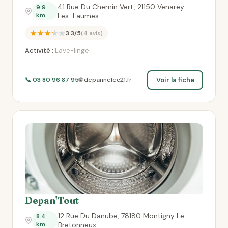
41 Rue Du Chemin Vert, 21150 Venarey-
9.9
km
Les-Laumes
★★★★★
3.3/5
(4 avis)
Activité :
Lave-linge
Voir la fiche
📞 03 80 96 87 95
🌐 depannelec21.fr
Depan'Tout
12 Rue Du Danube, 78180 Montigny Le
8.4
km
Bretonneux