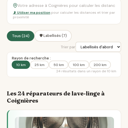
📡 Utiliser ma position
pour calculer les distances et trier par
proximité
🛡️ Labellisés (7)
Tous (24)
Trier par
Rayon de recherche :
10 km
25 km
50 km
100 km
200 km
24 résultats dans un rayon de 10 km
Les 24 réparateurs de lave-linge à
Coignières