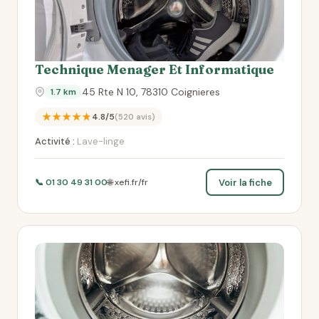
Technique Menager Et Informatique
45 Rte N 10, 78310 Coignieres
1.7 km
★★★★★
4.8/5
(520 avis)
Activité :
Lave-linge
Voir la fiche
📞 01 30 49 31 00
🌐 xefi.fr/fr