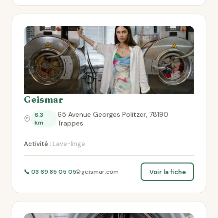
Geismar
65 Avenue Georges Politzer, 78190
6.3
km
Trappes
Activité :
Lave-linge
Voir la fiche
📞 03 69 85 05 05
🌐 geismar.com