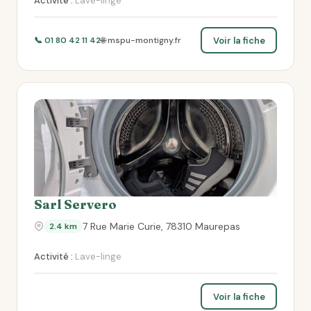
Activité :
Lave-linge
Voir la fiche
📞 01 80 42 11 42
🌐 mspu-montigny.fr
Sarl Servero
7 Rue Marie Curie, 78310 Maurepas
2.4 km
Activité :
Lave-linge
Voir la fiche