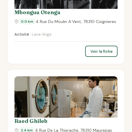
Mbongua Otenga
4 Rue Du Moulin A Vent, 78310 Coignieres
0.0 km
Activité :
Lave-linge
Voir la fiche
Raed Ghileb
4 Rue De La Thierache, 78310 Maurepas
2.4 km