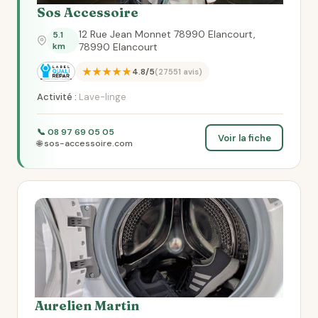
Sos Accessoire
12 Rue Jean Monnet 78990 Elancourt,
5.1
km
78990 Elancourt
★★★★★
4.8/5
(27551 avis)
Activité :
Lave-linge
📞 08 97 69 05 05
Voir la fiche
🌐 sos-accessoire.com
Aurelien Martin