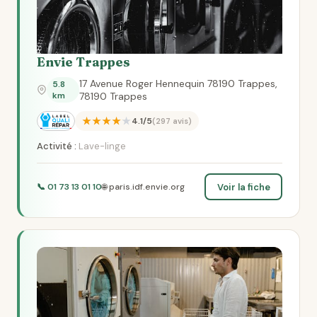
Envie Trappes
17 Avenue Roger Hennequin 78190 Trappes,
5.8
km
78190 Trappes
★★★★★
4.1/5
(297 avis)
Activité :
Lave-linge
Voir la fiche
📞 01 73 13 01 10
🌐 paris.idf.envie.org