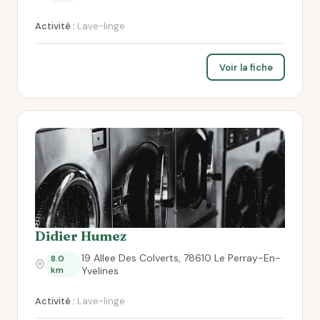
Activité :
Lave-linge
Voir la fiche
Didier Humez
19 Allee Des Colverts, 78610 Le Perray-En-
8.0
km
Yvelines
Activité :
Lave-linge