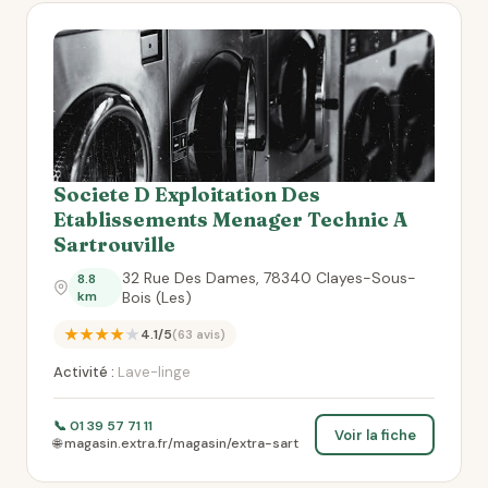
Societe D Exploitation Des
Etablissements Menager Technic A
Sartrouville
32 Rue Des Dames, 78340 Clayes-Sous-
8.8
km
Bois (Les)
★★★★★
4.1/5
(63 avis)
Activité :
Lave-linge
📞 01 39 57 71 11
Voir la fiche
🌐 magasin.extra.fr/magasin/extra-sart