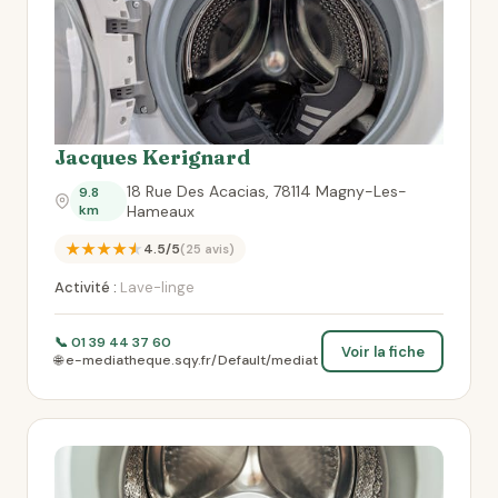
Jacques Kerignard
18 Rue Des Acacias, 78114 Magny-Les-
9.8
km
Hameaux
★★★★★
4.5/5
(25 avis)
Activité :
Lave-linge
📞 01 39 44 37 60
Voir la fiche
🌐 e-mediatheque.sqy.fr/Default/mediat