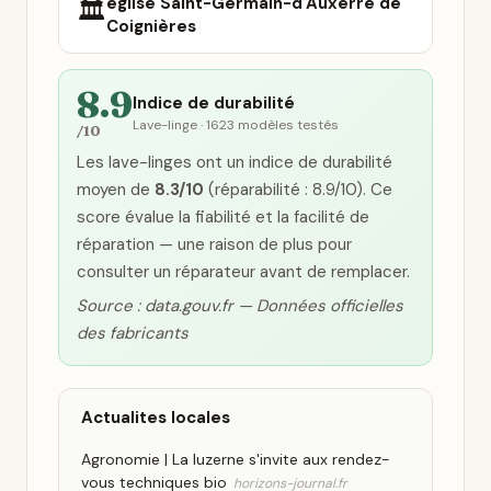
église Saint-Germain-d'Auxerre de
🏛️
Coignières
8.9
Indice de durabilité
Lave-linge · 1623 modèles testés
/10
Les lave-linges ont un indice de durabilité
moyen de
8.3/10
(réparabilité : 8.9/10). Ce
score évalue la fiabilité et la facilité de
réparation — une raison de plus pour
consulter un réparateur avant de remplacer.
Source : data.gouv.fr — Données officielles
des fabricants
Actualites locales
Agronomie | La luzerne s'invite aux rendez-
vous techniques bio
horizons-journal.fr