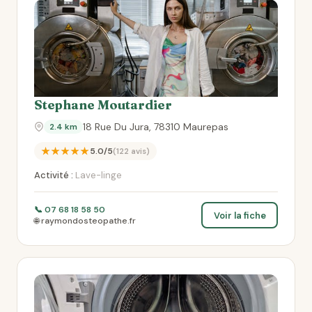
Stephane Moutardier
18 Rue Du Jura, 78310 Maurepas
2.4 km
★★★★★
5.0/5
(122 avis)
Activité :
Lave-linge
📞 07 68 18 58 50
Voir la fiche
🌐 raymondosteopathe.fr