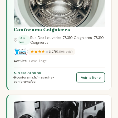
Conforama Coignieres
Rue Des Louveries 78310 Coignieres, 78310
0.6
km
Coignieres
★★★★★
3.7/5
(3196 avis)
Activité :
Lave-linge
📞 0 892 01 08 08
Voir la fiche
🌐 conforama.fr/magasins-
conforama/coi