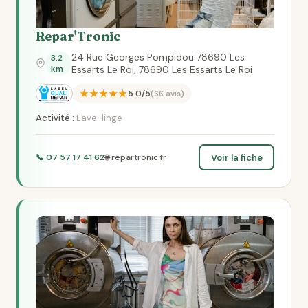
Repar'Tronic
24 Rue Georges Pompidou 78690 Les
3.2
km
Essarts Le Roi, 78690 Les Essarts Le Roi
★★★★★
5.0/5
(66 avis)
Activité :
Lave-linge
Voir la fiche
📞 07 57 17 41 62
🌐 repartronic.fr