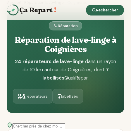
Accueil
Réparation lave-linge
Coignières
Ça Repart
!
Rechercher
🔧 Réparation
Réparation de lave-linge à
Coignières
24 réparateurs de lave-linge
dans un rayon
de 10 km autour de Coignières
, dont
7
labellisés
QualiRépar
.
24
7
réparateurs
labellisés