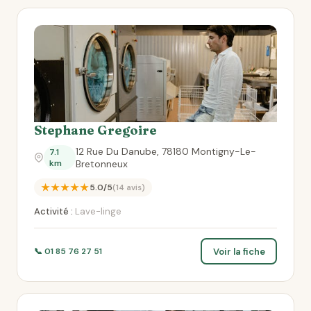
Stephane Gregoire
12 Rue Du Danube, 78180 Montigny-Le-
7.1
km
Bretonneux
★★★★★
5.0/5
(14 avis)
Activité :
Lave-linge
Voir la fiche
📞 01 85 76 27 51