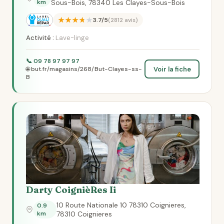
km
Sous-Bois, 78340 Les Clayes-Sous-Bois
★★★★★
3.7/5
(2812 avis)
Activité :
Lave-linge
📞 09 78 97 97 97
Voir la fiche
🌐 but.fr/magasins/268/But-Clayes-ss-
B
Darty CoignièRes Ii
10 Route Nationale 10 78310 Coignieres,
0.9
km
78310 Coignieres