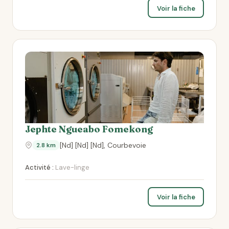
Voir la fiche
Jephte Ngueabo Fomekong
[Nd] [Nd] [Nd], Courbevoie
2.8 km
Activité :
Lave-linge
Voir la fiche