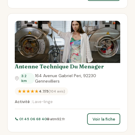
Antenne Technique Du Menager
164 Avenue Gabriel Peri, 92230
3.2
km
Gennevilliers
★★★★★
4.7/5
(104 avis)
Activité :
Lave-linge
Voir la fiche
📞 01 45 06 68 40
🌐 atm92.fr