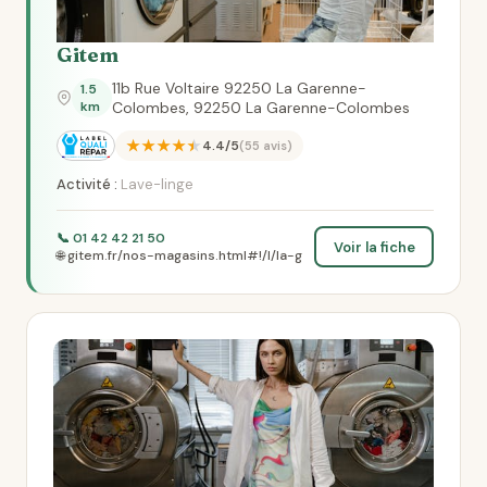
Gitem
11b Rue Voltaire 92250 La Garenne-
1.5
km
Colombes, 92250 La Garenne-Colombes
★★★★★
4.4/5
(55 avis)
Activité :
Lave-linge
📞 01 42 42 21 50
Voir la fiche
🌐 gitem.fr/nos-magasins.html#!/l/la-g