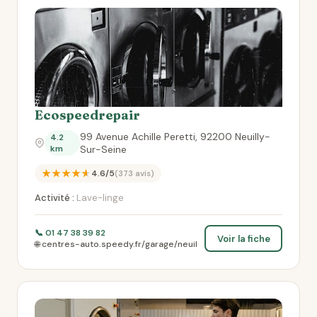
Ecospeedrepair
99 Avenue Achille Peretti, 92200 Neuilly-
4.2
km
Sur-Seine
★★★★★
4.6/5
(373 avis)
Activité :
Lave-linge
📞 01 47 38 39 82
Voir la fiche
🌐 centres-auto.speedy.fr/garage/neuil