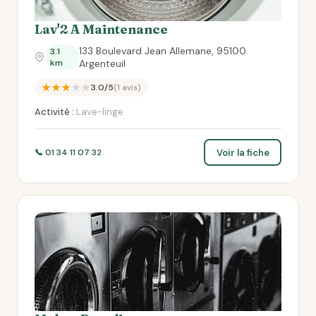
Lav'2 A Maintenance
133 Boulevard Jean Allemane, 95100
3.1
km
Argenteuil
★★★★★
3.0/5
(1 avis)
Activité :
Lave-linge
Voir la fiche
📞 01 34 11 07 32