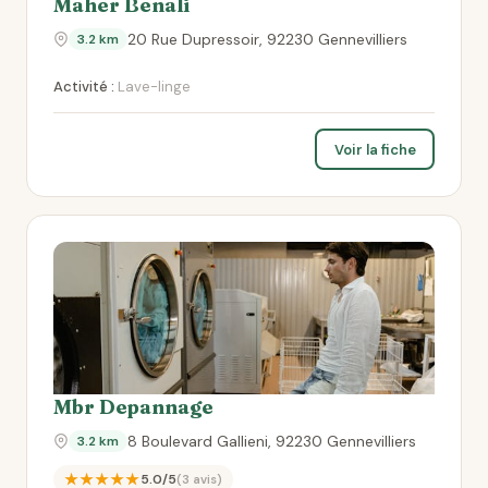
Maher Benali
20 Rue Dupressoir, 92230 Gennevilliers
3.2 km
Activité :
Lave-linge
Voir la fiche
Mbr Depannage
8 Boulevard Gallieni, 92230 Gennevilliers
3.2 km
★★★★★
5.0/5
(3 avis)