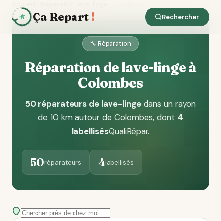
Accueil
Réparation lave-linge
Colombes
Ça Repart
!
Rechercher
🔧 Réparation
Réparation de lave-linge à
Colombes
50 réparateurs de lave-linge
dans un rayon
de 10 km autour de Colombes
, dont
4
labellisés
QualiRépar
.
50
4
réparateurs
labellisés