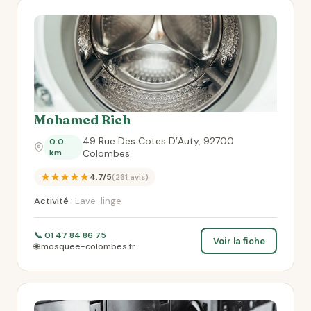
Mohamed Rich
49 Rue Des Cotes D’Auty, 92700
0.0
km
Colombes
★★★★★
4.7/5
(261 avis)
Activité :
Lave-linge
📞 01 47 84 86 75
Voir la fiche
🌐 mosquee-colombes.fr