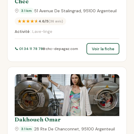
Chcc
51 Avenue De Stalingrad, 95100 Argenteuil
3.1 km
★★★★★
4.6/5
(36 avis)
Activité :
Lave-linge
Voir la fiche
📞 01 34 11 78 78
🌐 chc-depagaz.com
Dakhouch Omar
28 Rte De Chanconnet, 95100 Argenteuil
3.1 km