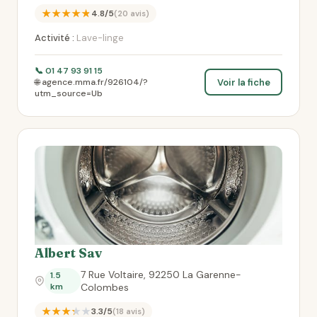
★★★★★
4.8/5
(20 avis)
Activité :
Lave-linge
📞 01 47 93 91 15
Voir la fiche
🌐 agence.mma.fr/926104/?
utm_source=Ub
Albert Sav
7 Rue Voltaire, 92250 La Garenne-
1.5
km
Colombes
★★★★★
3.3/5
(18 avis)