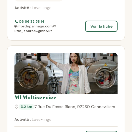
Activité :
Lave-linge
📞 06 66 32 58 14
Voir la fiche
🌐 mbrdepannage.com/?
utm_source=gmb&ut
Ml Multiservice
7 Rue Du Fosse Blanc, 92230 Gennevilliers
3.2 km
Activité :
Lave-linge