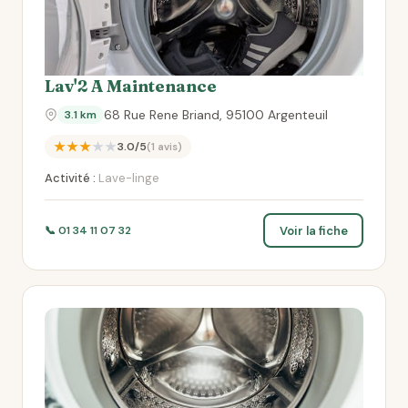
Lav'2 A Maintenance
68 Rue Rene Briand, 95100 Argenteuil
3.1 km
★★★★★
3.0/5
(1 avis)
Activité :
Lave-linge
Voir la fiche
📞 01 34 11 07 32