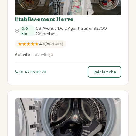
Etablissement Herve
56 Avenue De L’Agent Sarre, 92700
0.0
km
Colombes
★★★★★
4.6/5
(21 avis)
Activité :
Lave-linge
Voir la fiche
📞 01 47 85 99 73