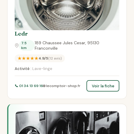
Lcdr
189 Chaussee Jules Cesar, 95130
7.5
km
Franconville
★★★★★
4.9/5
(12 avis)
Activité :
Lave-linge
Voir la fiche
📞 01 34 13 69 16
🌐 lecomptoir-shop.fr