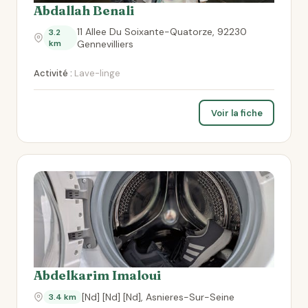
Abdallah Benali
11 Allee Du Soixante-Quatorze, 92230
3.2
km
Gennevilliers
Activité :
Lave-linge
Voir la fiche
Abdelkarim Imaloui
[Nd] [Nd] [Nd], Asnieres-Sur-Seine
3.4 km