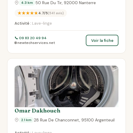
50 Rue Du Tir, 92000 Nanterre
4.3 km
★★★★★
4.7/5
(541 avis)
Activité :
Lave-linge
📞 09 83 20 49 94
Voir la fiche
🌐 newtechservices.net
Omar Dakhouch
28 Rue De Chanconnet, 95100 Argenteuil
2.1 km
Activité :
Lave-linge