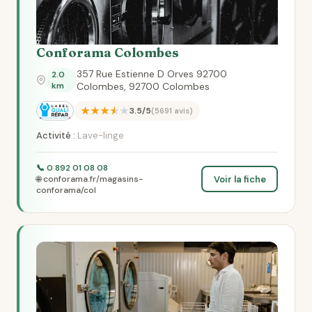
Conforama Colombes
357 Rue Estienne D Orves 92700
2.0
km
Colombes, 92700 Colombes
★★★★★
3.5/5
(5691 avis)
Activité :
Lave-linge
📞 0 892 01 08 08
Voir la fiche
🌐 conforama.fr/magasins-
conforama/col