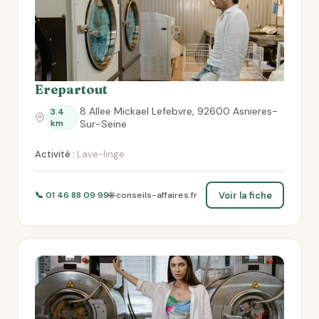
Erepartout
8 Allee Mickael Lefebvre, 92600 Asnieres-
3.4
km
Sur-Seine
Activité :
Lave-linge
Voir la fiche
📞 01 46 88 09 99
🌐 conseils-affaires.fr