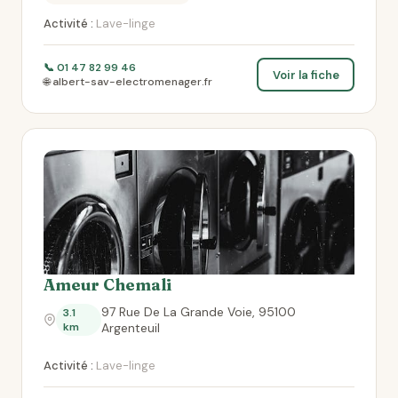
Activité :
Lave-linge
📞 01 47 82 99 46
Voir la fiche
🌐 albert-sav-electromenager.fr
Ameur Chemali
97 Rue De La Grande Voie, 95100
3.1
km
Argenteuil
Activité :
Lave-linge