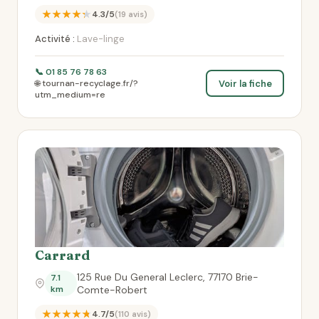
★★★★★
4.3/5
(19 avis)
Activité :
Lave-linge
📞 01 85 76 78 63
Voir la fiche
🌐 tournan-recyclage.fr/?
utm_medium=re
Carrard
125 Rue Du General Leclerc, 77170 Brie-
7.1
km
Comte-Robert
★★★★★
4.7/5
(110 avis)