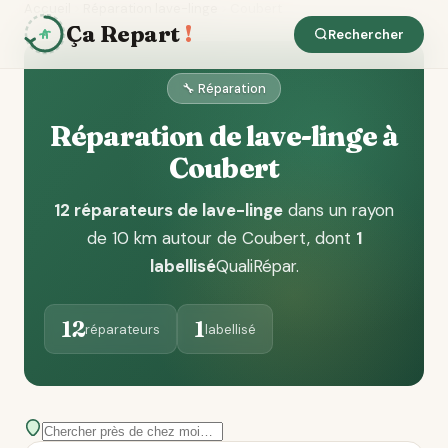
Accueil
Réparation lave-linge
Coubert
Ça Repart
!
Rechercher
🔧 Réparation
Réparation de lave-linge à
Coubert
12 réparateurs de lave-linge
dans un rayon
de 10 km autour de Coubert
, dont
1
labellisé
QualiRépar
.
12
1
réparateurs
labellisé