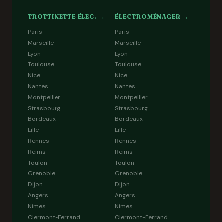
TROTTINETTE ÉLEC. →
ÉLECTROMÉNAGER →
Paris
Paris
Marseille
Marseille
Lyon
Lyon
Toulouse
Toulouse
Nice
Nice
Nantes
Nantes
Montpellier
Montpellier
Strasbourg
Strasbourg
Bordeaux
Bordeaux
Lille
Lille
Rennes
Rennes
Reims
Reims
Toulon
Toulon
Grenoble
Grenoble
Dijon
Dijon
Angers
Angers
Nîmes
Nîmes
Clermont-Ferrand
Clermont-Ferrand