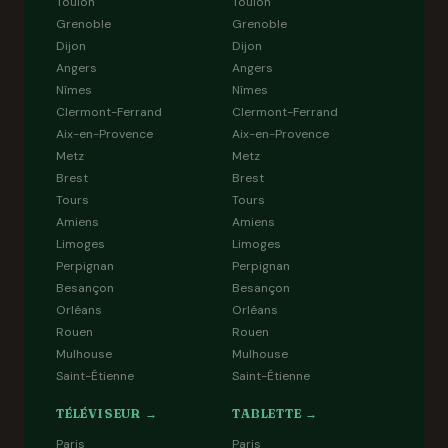
Toulon
Toulon
Grenoble
Grenoble
Dijon
Dijon
Angers
Angers
Nîmes
Nîmes
Clermont-Ferrand
Clermont-Ferrand
Aix-en-Provence
Aix-en-Provence
Metz
Metz
Brest
Brest
Tours
Tours
Amiens
Amiens
Limoges
Limoges
Perpignan
Perpignan
Besançon
Besançon
Orléans
Orléans
Rouen
Rouen
Mulhouse
Mulhouse
Saint-Étienne
Saint-Étienne
TÉLÉVISEUR →
TABLETTE →
Paris
Paris