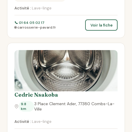
Activité :
Lave-linge
📞 01 64 05 02 17
Voir la fiche
🌐 carrosserie-pavard.fr
Cedric Nsakoba
3 Place Clement Ader, 77380 Combs-La-
9.8
km
Ville
Activité :
Lave-linge