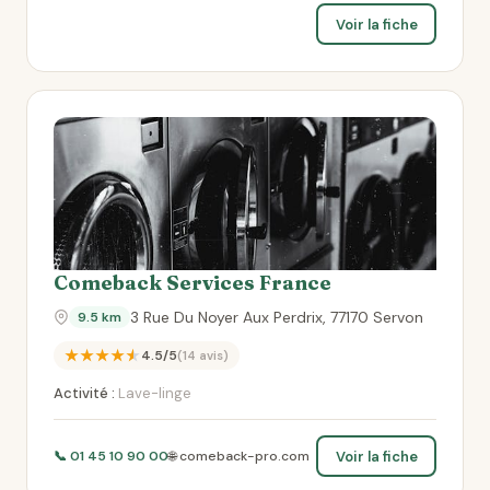
Voir la fiche
Comeback Services France
3 Rue Du Noyer Aux Perdrix, 77170 Servon
9.5 km
★★★★★
4.5/5
(14 avis)
Activité :
Lave-linge
Voir la fiche
📞 01 45 10 90 00
🌐 comeback-pro.com