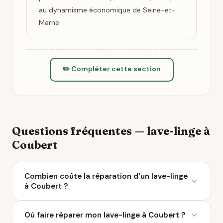
au dynamisme économique de Seine-et-
Marne.
✏️ Compléter cette section
Questions fréquentes — lave-linge à
Coubert
Combien coûte la réparation d'un lave-linge
à Coubert ?
Le coût moyen d'une réparation de lave-linge varie
Où faire réparer mon lave-linge à Coubert ?
entre 50 et 200 € selon la panne. À Coubert, 12