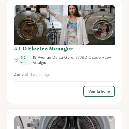
J L D Electro Menager
19 Avenue De La Gare, 77390 Ozouer-Le-
5.2
km
Voulgis
Activité :
Lave-linge
Voir la fiche