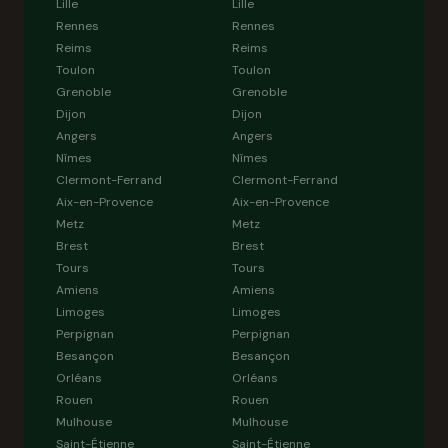
Lille
Lille
Rennes
Rennes
Reims
Reims
Toulon
Toulon
Grenoble
Grenoble
Dijon
Dijon
Angers
Angers
Nîmes
Nîmes
Clermont-Ferrand
Clermont-Ferrand
Aix-en-Provence
Aix-en-Provence
Metz
Metz
Brest
Brest
Tours
Tours
Amiens
Amiens
Limoges
Limoges
Perpignan
Perpignan
Besançon
Besançon
Orléans
Orléans
Rouen
Rouen
Mulhouse
Mulhouse
Saint-Étienne
Saint-Étienne