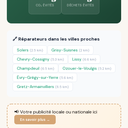
CO₂ ÉVITÉS
DÉCHETS ÉVITÉS
🔗 Réparateurs dans les villes proches
Solers
Grisy-Suisnes
(2.5 km)
(2 km)
Chevry-Cossigny
Lissy
(5.3 km)
(6.6 km)
Champdeuil
Ozouer-le-Voulgis
(6.5 km)
(5.2 km)
Évry-Grégy-sur-Yerre
(5.6 km)
Gretz-Armainvilliers
(8.5 km)
📢 Votre publicité locale ou nationale ici
En savoir plus →