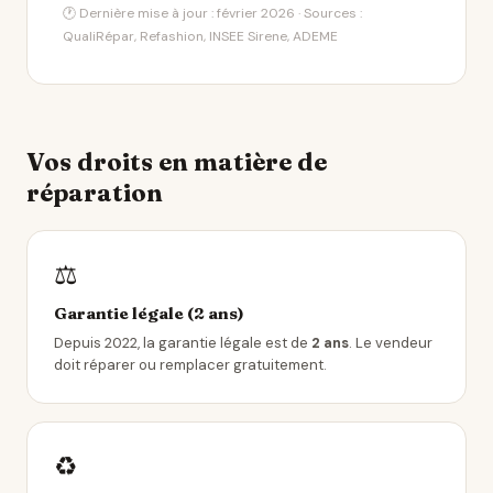
🕐 Dernière mise à jour : février 2026 · Sources :
QualiRépar, Refashion, INSEE Sirene, ADEME
Vos droits en matière de
réparation
⚖️
Garantie légale (2 ans)
Depuis 2022, la garantie légale est de
2 ans
. Le vendeur
doit réparer ou remplacer gratuitement.
♻️