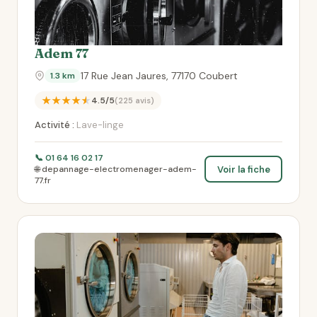
Adem 77
17 Rue Jean Jaures, 77170 Coubert
1.3 km
★★★★★
4.5/5
(225 avis)
Activité :
Lave-linge
📞 01 64 16 02 17
Voir la fiche
🌐 depannage-electromenager-adem-
77.fr