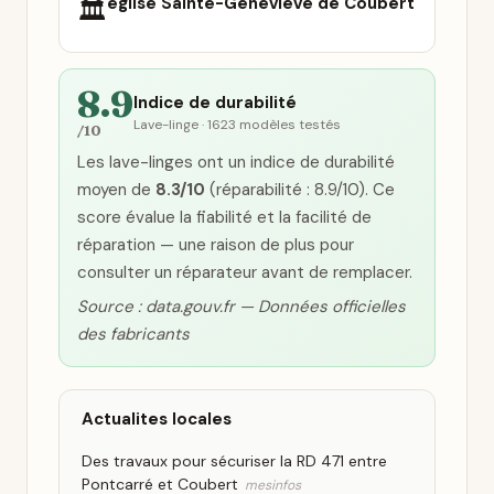
église Sainte-Geneviève de Coubert
🏛️
8.9
Indice de durabilité
Lave-linge · 1623 modèles testés
/10
Les lave-linges ont un indice de durabilité
moyen de
8.3/10
(réparabilité : 8.9/10). Ce
score évalue la fiabilité et la facilité de
réparation — une raison de plus pour
consulter un réparateur avant de remplacer.
Source : data.gouv.fr — Données officielles
des fabricants
Actualites locales
Des travaux pour sécuriser la RD 471 entre
Pontcarré et Coubert
mesinfos