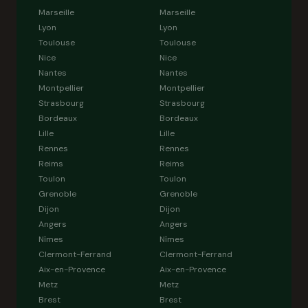
Marseille
Marseille
Lyon
Lyon
Toulouse
Toulouse
Nice
Nice
Nantes
Nantes
Montpellier
Montpellier
Strasbourg
Strasbourg
Bordeaux
Bordeaux
Lille
Lille
Rennes
Rennes
Reims
Reims
Toulon
Toulon
Grenoble
Grenoble
Dijon
Dijon
Angers
Angers
Nîmes
Nîmes
Clermont-Ferrand
Clermont-Ferrand
Aix-en-Provence
Aix-en-Provence
Metz
Metz
Brest
Brest