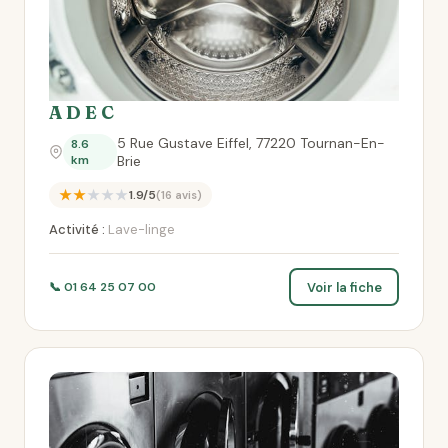
A D E C
5 Rue Gustave Eiffel, 77220 Tournan-En-
8.6
km
Brie
★★★★★
1.9/5
(16 avis)
Activité :
Lave-linge
Voir la fiche
📞 01 64 25 07 00