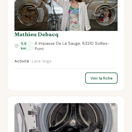
Mathieu Debacq
6 Impasse De La Sauge, 83210 Sollies-
5.9
km
Pont
Activité :
Lave-linge
Voir la fiche