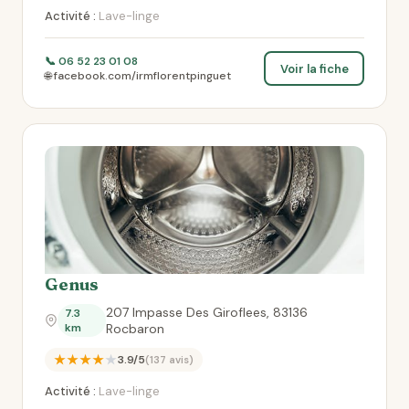
Activité :
Lave-linge
📞 06 52 23 01 08
Voir la fiche
🌐 facebook.com/irmflorentpinguet
Genus
207 Impasse Des Giroflees, 83136
7.3
km
Rocbaron
★★★★★
3.9/5
(137 avis)
Activité :
Lave-linge