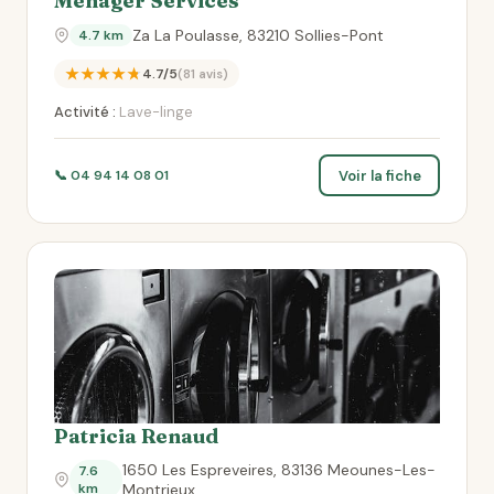
Menager Services
Za La Poulasse, 83210 Sollies-Pont
4.7 km
★★★★★
4.7/5
(81 avis)
Activité :
Lave-linge
Voir la fiche
📞 04 94 14 08 01
Patricia Renaud
1650 Les Espreveires, 83136 Meounes-Les-
7.6
km
Montrieux