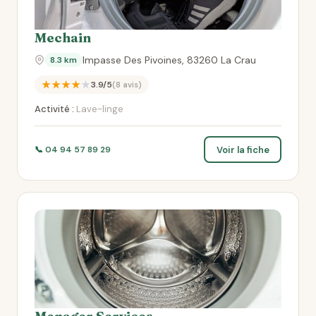
Mechain
Impasse Des Pivoines, 83260 La Crau
8.3 km
★★★★★
3.9/5
(8 avis)
Activité :
Lave-linge
Voir la fiche
📞 04 94 57 89 29