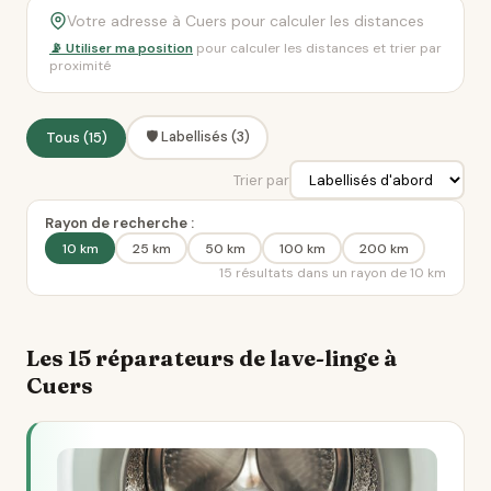
📡 Utiliser ma position
pour calculer les distances et trier par
proximité
🛡️ Labellisés (3)
Tous (15)
Trier par
Rayon de recherche :
10 km
25 km
50 km
100 km
200 km
15 résultats dans un rayon de 10 km
Les 15 réparateurs de lave-linge à
Cuers