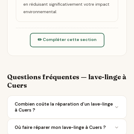
en réduisant significativement votre impact
environnemental.
✏️ Compléter cette section
Questions fréquentes — lave-linge à
Cuers
Combien coûte la réparation d'un lave-linge
à Cuers ?
Le coût moyen d'une réparation de lave-linge varie
Où faire réparer mon lave-linge à Cuers ?
entre 50 et 200 € selon la panne. À Cuers, 15