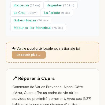
Rocbaron
Belgentier
(7.3 km)
(5.5 km)
La Crau
La Farlède
(8.3 km)
(9 km)
Solliès-Toucas
(7.6 km)
Méounes-lès-Montrieux
(7.6 km)
📢 Votre publicité locale ou nationale ici
En savoir plus →
📍 Réparer à Cuers
Commune de Var en Provence-Alpes-Côte
d'Azur, Cuers offre un cadre de vie où les
services de proximité comptent. Avec ses 13 271
habitants, la commune dispose d'un tissu