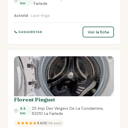
km
Farlede
Activité :
Lave-linge
Voir la fiche
📞 0494085749
Florent Pinguet
25 Imp Des Vergers De La Condamine,
8.4
km
83210 La Farlede
★★★★★
5.0/5
(126 avis)