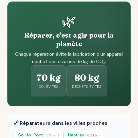
🌿
Réparer, c'est agir pour la
planète
Chaque réparation évite la fabrication d'un appareil
neuf et des dizaines de kg de CO₂.
70 kg
80 kg
CO₂ ÉVITÉS
DÉCHETS ÉVITÉS
🔗 Réparateurs dans les villes proches
Solliès-Pont
Néoules
(5.9 km)
(6.2 km)