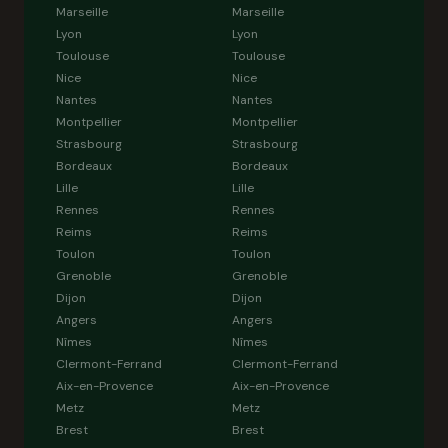
Marseille
Marseille
Lyon
Lyon
Toulouse
Toulouse
Nice
Nice
Nantes
Nantes
Montpellier
Montpellier
Strasbourg
Strasbourg
Bordeaux
Bordeaux
Lille
Lille
Rennes
Rennes
Reims
Reims
Toulon
Toulon
Grenoble
Grenoble
Dijon
Dijon
Angers
Angers
Nîmes
Nîmes
Clermont-Ferrand
Clermont-Ferrand
Aix-en-Provence
Aix-en-Provence
Metz
Metz
Brest
Brest