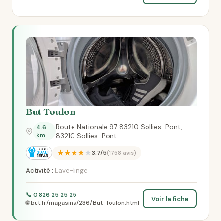
But Toulon
Route Nationale 97 83210 Sollies-Pont,
4.6
km
83210 Sollies-Pont
★★★★★
3.7/5
(1758 avis)
Activité :
Lave-linge
📞 0 826 25 25 25
Voir la fiche
🌐 but.fr/magasins/236/But-Toulon.html