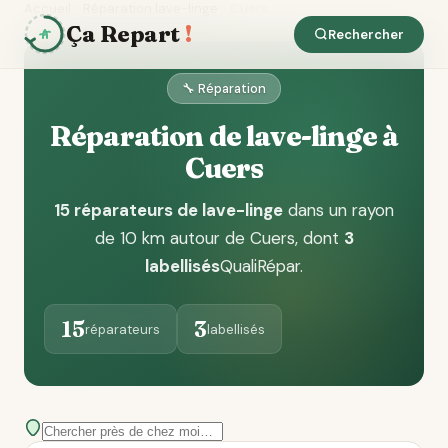
Accueil
Réparation lave-linge
Cuers
Ça Repart
!
Rechercher
🔧 Réparation
Réparation de lave-linge à
Cuers
15 réparateurs de lave-linge
dans un rayon
de 10 km autour de Cuers
, dont
3
labellisés
QualiRépar
.
15
3
réparateurs
labellisés