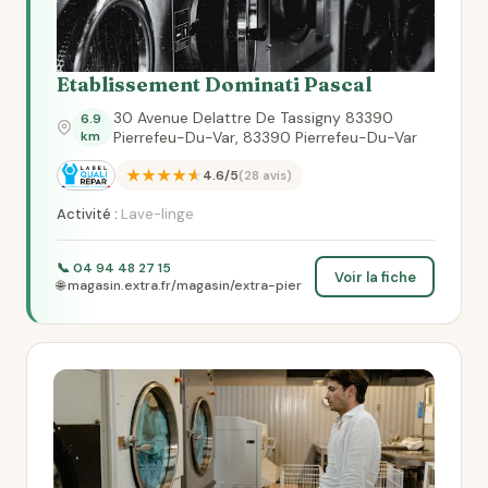
Etablissement Dominati Pascal
30 Avenue Delattre De Tassigny 83390
6.9
km
Pierrefeu-Du-Var, 83390 Pierrefeu-Du-Var
★★★★★
4.6/5
(28 avis)
Activité :
Lave-linge
📞 04 94 48 27 15
Voir la fiche
🌐 magasin.extra.fr/magasin/extra-pier