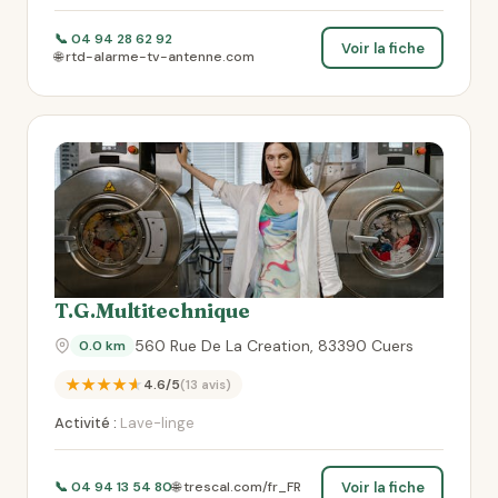
📞 04 94 28 62 92
Voir la fiche
🌐 rtd-alarme-tv-antenne.com
T.G.Multitechnique
560 Rue De La Creation, 83390 Cuers
0.0 km
★★★★★
4.6/5
(13 avis)
Activité :
Lave-linge
Voir la fiche
📞 04 94 13 54 80
🌐 trescal.com/fr_FR