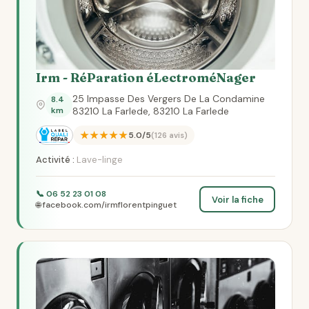
Irm - RéParation éLectroméNager
25 Impasse Des Vergers De La Condamine
8.4
km
83210 La Farlede, 83210 La Farlede
★★★★★
5.0/5
(126 avis)
Activité :
Lave-linge
📞 06 52 23 01 08
Voir la fiche
🌐 facebook.com/irmflorentpinguet