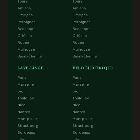
Tours
Tours
Amiens
Amiens
Limoges
Limoges
Perpignan
Perpignan
Besançon
Besançon
Orléans
Orléans
Rouen
Rouen
Mulhouse
Mulhouse
Saint-Étienne
Saint-Étienne
LAVE-LINGE →
VÉLO ÉLECTRIQUE →
Paris
Paris
Marseille
Marseille
Lyon
Lyon
Toulouse
Toulouse
Nice
Nice
Nantes
Nantes
Montpellier
Montpellier
Strasbourg
Strasbourg
Bordeaux
Bordeaux
Lille
Lille