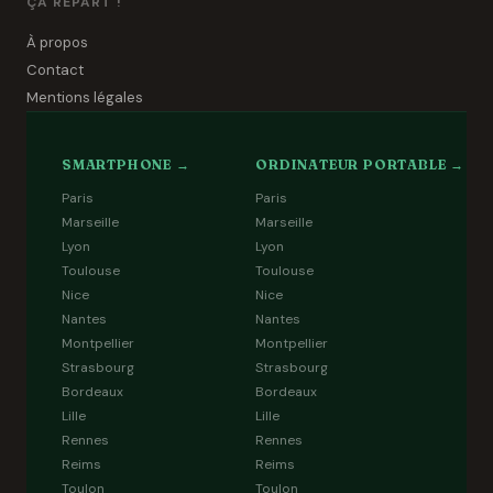
ÇA REPART !
À propos
Contact
Mentions légales
SMARTPHONE →
ORDINATEUR PORTABLE →
Paris
Paris
Marseille
Marseille
Lyon
Lyon
Toulouse
Toulouse
Nice
Nice
Nantes
Nantes
Montpellier
Montpellier
Strasbourg
Strasbourg
Bordeaux
Bordeaux
Lille
Lille
Rennes
Rennes
Reims
Reims
Toulon
Toulon