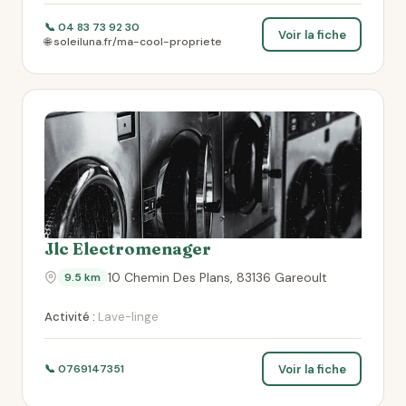
📞 04 83 73 92 30
Voir la fiche
🌐 soleiluna.fr/ma-cool-propriete
Jlc Electromenager
10 Chemin Des Plans, 83136 Gareoult
9.5 km
Activité :
Lave-linge
Voir la fiche
📞 0769147351