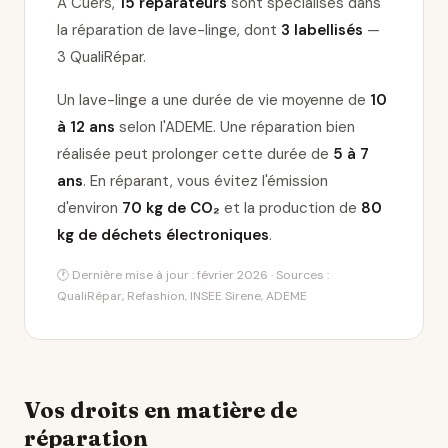
À Cuers,
15 réparateurs
sont spécialisés dans
la réparation de lave-linge
, dont
3 labellisés
—
3 QualiRépar
.
Un lave-linge a une durée de vie moyenne de
10
à 12 ans
selon l'ADEME. Une réparation bien
réalisée peut prolonger cette durée de
5 à 7
ans
. En réparant, vous évitez l'émission
d'environ
70 kg de CO₂
et la production de
80
kg de déchets électroniques
.
🕐 Dernière mise à jour : février 2026 · Sources :
QualiRépar, Refashion, INSEE Sirene, ADEME
Vos droits en matière de
réparation