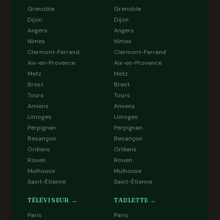
Grenoble
Grenoble
Dijon
Dijon
Angers
Angers
Nîmes
Nîmes
Clermont-Ferrand
Clermont-Ferrand
Aix-en-Provence
Aix-en-Provence
Metz
Metz
Brest
Brest
Tours
Tours
Amiens
Amiens
Limoges
Limoges
Perpignan
Perpignan
Besançon
Besançon
Orléans
Orléans
Rouen
Rouen
Mulhouse
Mulhouse
Saint-Étienne
Saint-Étienne
TÉLÉVISEUR →
TABLETTE →
Paris
Paris