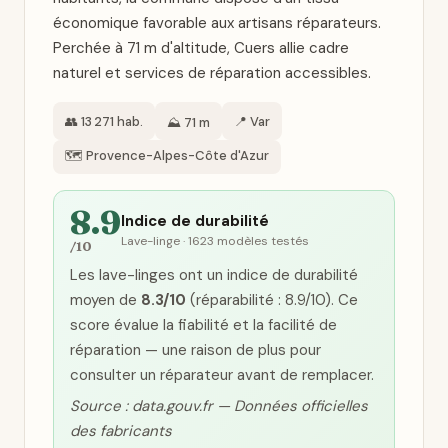
économique favorable aux artisans réparateurs.
Perchée à 71 m d'altitude, Cuers allie cadre
naturel et services de réparation accessibles.
👥 13 271 hab.
📍 Var
⛰️ 71 m
🗺️ Provence-Alpes-Côte d'Azur
8.9
Indice de durabilité
Lave-linge · 1623 modèles testés
/10
Les lave-linges ont un indice de durabilité
moyen de
8.3/10
(réparabilité : 8.9/10). Ce
score évalue la fiabilité et la facilité de
réparation — une raison de plus pour
consulter un réparateur avant de remplacer.
Source : data.gouv.fr — Données officielles
des fabricants