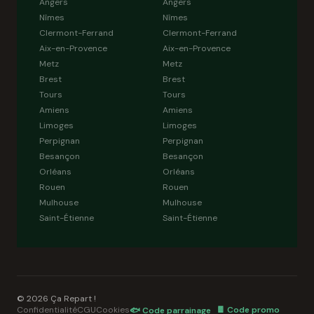
Angers
Angers
Nîmes
Nîmes
Clermont-Ferrand
Clermont-Ferrand
Aix-en-Provence
Aix-en-Provence
Metz
Metz
Brest
Brest
Tours
Tours
Amiens
Amiens
Limoges
Limoges
Perpignan
Perpignan
Besançon
Besançon
Orléans
Orléans
Rouen
Rouen
Mulhouse
Mulhouse
Saint-Étienne
Saint-Étienne
© 2026 Ça Repart !
Confidentialité
CGU
Cookies
🍫 Code promo
🐟 Code parrainage