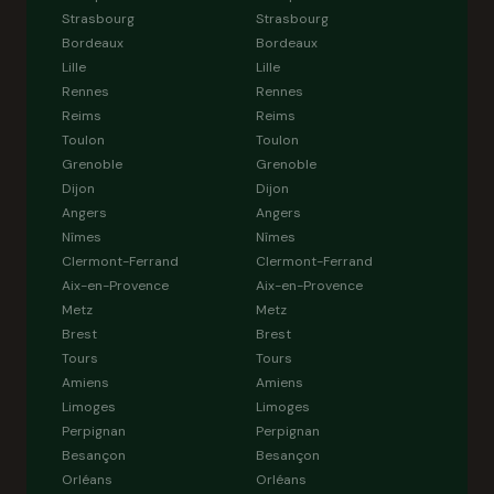
Strasbourg
Strasbourg
Bordeaux
Bordeaux
Lille
Lille
Rennes
Rennes
Reims
Reims
Toulon
Toulon
Grenoble
Grenoble
Dijon
Dijon
Angers
Angers
Nîmes
Nîmes
Clermont-Ferrand
Clermont-Ferrand
Aix-en-Provence
Aix-en-Provence
Metz
Metz
Brest
Brest
Tours
Tours
Amiens
Amiens
Limoges
Limoges
Perpignan
Perpignan
Besançon
Besançon
Orléans
Orléans