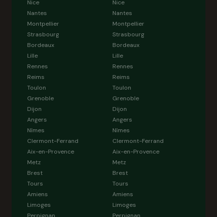
Nice
Nice
Nantes
Nantes
Montpellier
Montpellier
Strasbourg
Strasbourg
Bordeaux
Bordeaux
Lille
Lille
Rennes
Rennes
Reims
Reims
Toulon
Toulon
Grenoble
Grenoble
Dijon
Dijon
Angers
Angers
Nîmes
Nîmes
Clermont-Ferrand
Clermont-Ferrand
Aix-en-Provence
Aix-en-Provence
Metz
Metz
Brest
Brest
Tours
Tours
Amiens
Amiens
Limoges
Limoges
Perpignan
Perpignan