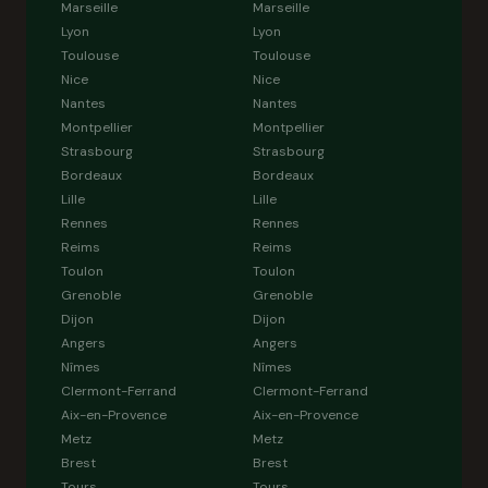
Marseille
Marseille
Lyon
Lyon
Toulouse
Toulouse
Nice
Nice
Nantes
Nantes
Montpellier
Montpellier
Strasbourg
Strasbourg
Bordeaux
Bordeaux
Lille
Lille
Rennes
Rennes
Reims
Reims
Toulon
Toulon
Grenoble
Grenoble
Dijon
Dijon
Angers
Angers
Nîmes
Nîmes
Clermont-Ferrand
Clermont-Ferrand
Aix-en-Provence
Aix-en-Provence
Metz
Metz
Brest
Brest
Tours
Tours