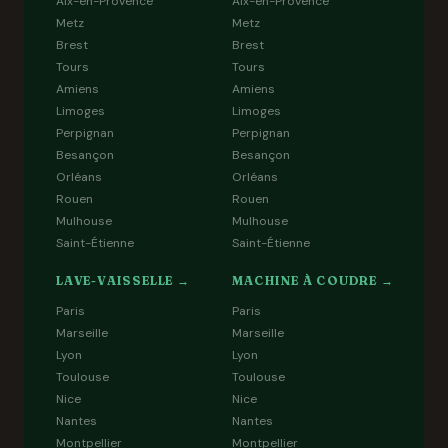
Aix-en-Provence
Aix-en-Provence
Metz
Metz
Brest
Brest
Tours
Tours
Amiens
Amiens
Limoges
Limoges
Perpignan
Perpignan
Besançon
Besançon
Orléans
Orléans
Rouen
Rouen
Mulhouse
Mulhouse
Saint-Étienne
Saint-Étienne
LAVE-VAISSELLE →
MACHINE À COUDRE →
Paris
Paris
Marseille
Marseille
Lyon
Lyon
Toulouse
Toulouse
Nice
Nice
Nantes
Nantes
Montpellier
Montpellier