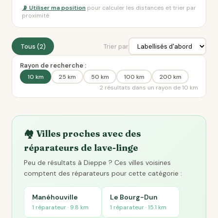
📡 Utiliser ma position
pour calculer les distances et trier par
proximité
Tous (2)
Trier par
Rayon de recherche :
10 km
25 km
50 km
100 km
200 km
2 résultats dans un rayon de 10 km
🏘️ Villes proches avec des
réparateurs de lave-linge
Peu de résultats à Dieppe ? Ces villes voisines
comptent des réparateurs pour cette catégorie :
Manéhouville
Le Bourg-Dun
1 réparateur · 9.8 km
1 réparateur · 15.1 km