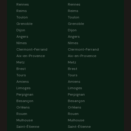
Rennes
Rennes
Reims
Reims
Toulon
Toulon
Grenoble
Grenoble
Dijon
Dijon
Angers
Angers
Nîmes
Nîmes
Clermont-Ferrand
Clermont-Ferrand
Aix-en-Provence
Aix-en-Provence
Metz
Metz
Brest
Brest
Tours
Tours
Amiens
Amiens
Limoges
Limoges
Perpignan
Perpignan
Besançon
Besançon
Orléans
Orléans
Rouen
Rouen
Mulhouse
Mulhouse
Saint-Étienne
Saint-Étienne