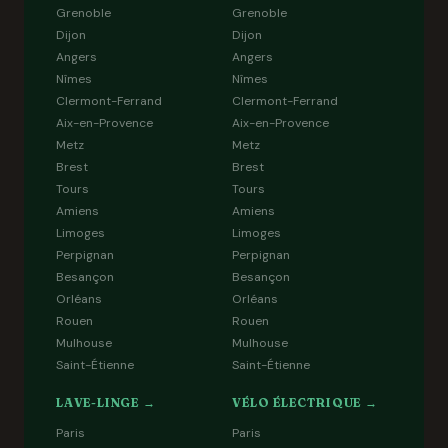
Grenoble
Grenoble
Dijon
Dijon
Angers
Angers
Nîmes
Nîmes
Clermont-Ferrand
Clermont-Ferrand
Aix-en-Provence
Aix-en-Provence
Metz
Metz
Brest
Brest
Tours
Tours
Amiens
Amiens
Limoges
Limoges
Perpignan
Perpignan
Besançon
Besançon
Orléans
Orléans
Rouen
Rouen
Mulhouse
Mulhouse
Saint-Étienne
Saint-Étienne
LAVE-LINGE →
VÉLO ÉLECTRIQUE →
Paris
Paris