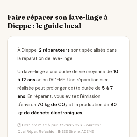
Faire réparer son lave-linge à
Dieppe : le guide local
À Dieppe,
2 réparateurs
sont spécialisés dans
la réparation de lave-linge
.
Un lave-linge a une durée de vie moyenne de
10
à 12 ans
selon l'ADEME. Une réparation bien
réalisée peut prolonger cette durée de
5 à 7
ans
. En réparant, vous évitez l'émission
d'environ
70 kg de CO₂
et la production de
80
kg de déchets électroniques
.
🕐 Dernière mise à jour : février 2026 · Sources :
QualiRépar, Refashion, INSEE Sirene, ADEME