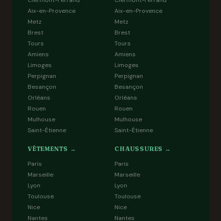
Clermont-Ferrand
Clermont-Ferrand
Aix-en-Provence
Aix-en-Provence
Metz
Metz
Brest
Brest
Tours
Tours
Amiens
Amiens
Limoges
Limoges
Perpignan
Perpignan
Besançon
Besançon
Orléans
Orléans
Rouen
Rouen
Mulhouse
Mulhouse
Saint-Étienne
Saint-Étienne
VÊTEMENTS →
CHAUSSURES →
Paris
Paris
Marseille
Marseille
Lyon
Lyon
Toulouse
Toulouse
Nice
Nice
Nantes
Nantes