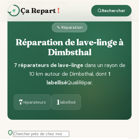
Accueil
Réparation lave-linge
Dimbsthal
Ça Repart
!
Rechercher
🔧 Réparation
Réparation de lave-linge à
Dimbsthal
7 réparateurs de lave-linge
dans un rayon de
10 km autour de Dimbsthal
, dont
1
labellisé
QualiRépar
.
7
1
réparateurs
labellisé