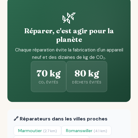
🌿
Réparer, c'est agir pour la
planète
Chaque réparation évite la fabrication d'un appareil
neuf et des dizaines de kg de CO₂.
70 kg
80 kg
CO₂ ÉVITÉS
DÉCHETS ÉVITÉS
🔗 Réparateurs dans les villes proches
Marmoutier
Romanswiller
(2.7 km)
(4.1 km)