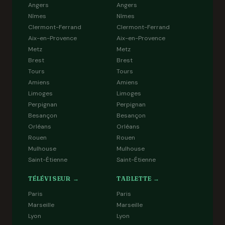
Angers
Angers
Nîmes
Nîmes
Clermont-Ferrand
Clermont-Ferrand
Aix-en-Provence
Aix-en-Provence
Metz
Metz
Brest
Brest
Tours
Tours
Amiens
Amiens
Limoges
Limoges
Perpignan
Perpignan
Besançon
Besançon
Orléans
Orléans
Rouen
Rouen
Mulhouse
Mulhouse
Saint-Étienne
Saint-Étienne
TÉLÉVISEUR →
TABLETTE →
Paris
Paris
Marseille
Marseille
Lyon
Lyon