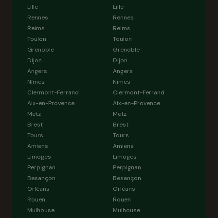
Lille
Lille
Rennes
Rennes
Reims
Reims
Toulon
Toulon
Grenoble
Grenoble
Dijon
Dijon
Angers
Angers
Nîmes
Nîmes
Clermont-Ferrand
Clermont-Ferrand
Aix-en-Provence
Aix-en-Provence
Metz
Metz
Brest
Brest
Tours
Tours
Amiens
Amiens
Limoges
Limoges
Perpignan
Perpignan
Besançon
Besançon
Orléans
Orléans
Rouen
Rouen
Mulhouse
Mulhouse