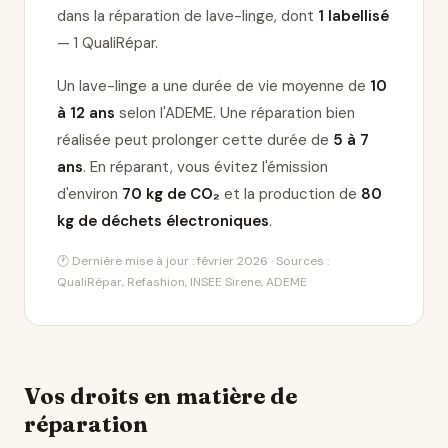
dans la réparation de lave-linge
, dont
1 labellisé
— 1 QualiRépar
.
Un lave-linge a une durée de vie moyenne de
10
à 12 ans
selon l'ADEME. Une réparation bien
réalisée peut prolonger cette durée de
5 à 7
ans
. En réparant, vous évitez l'émission
d'environ
70 kg de CO₂
et la production de
80
kg de déchets électroniques
.
🕐 Dernière mise à jour : février 2026 · Sources :
QualiRépar, Refashion, INSEE Sirene, ADEME
Vos droits en matière de
réparation