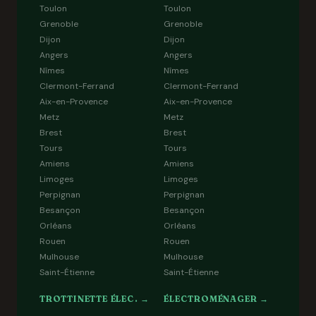
Toulon
Toulon
Grenoble
Grenoble
Dijon
Dijon
Angers
Angers
Nîmes
Nîmes
Clermont-Ferrand
Clermont-Ferrand
Aix-en-Provence
Aix-en-Provence
Metz
Metz
Brest
Brest
Tours
Tours
Amiens
Amiens
Limoges
Limoges
Perpignan
Perpignan
Besançon
Besançon
Orléans
Orléans
Rouen
Rouen
Mulhouse
Mulhouse
Saint-Étienne
Saint-Étienne
TROTTINETTE ÉLEC. →
ÉLECTROMÉNAGER →