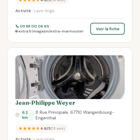
★★★★★
4.6/5
(14 avis)
Activité :
Lave-linge
📞 03 88 00 06 65
Voir la fiche
🌐 extra.fr/magasin/extra-marmoutier
Jean-Philippe Weyer
8 Rue Principale, 67710 Wangenbourg-
6.2
km
Engenthal
★★★★★
4.6/5
(13 avis)
Activité :
Lave-linge