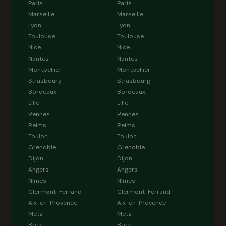
Paris
Paris
Marseille
Marseille
Lyon
Lyon
Toulouse
Toulouse
Nice
Nice
Nantes
Nantes
Montpellier
Montpellier
Strasbourg
Strasbourg
Bordeaux
Bordeaux
Lille
Lille
Rennes
Rennes
Reims
Reims
Toulon
Toulon
Grenoble
Grenoble
Dijon
Dijon
Angers
Angers
Nîmes
Nîmes
Clermont-Ferrand
Clermont-Ferrand
Aix-en-Provence
Aix-en-Provence
Metz
Metz
Brest
Brest