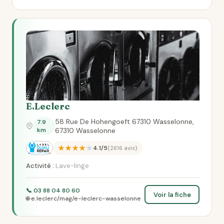
E.Leclerc
58 Rue De Hohengoeft 67310 Wasselonne,
7.9
km
67310 Wasselonne
★★★★★
4.1/5
(2616 avis)
Activité :
Lave-linge
📞 03 88 04 80 60
Voir la fiche
🌐 e.leclerc/mag/e-leclerc-wasselonne