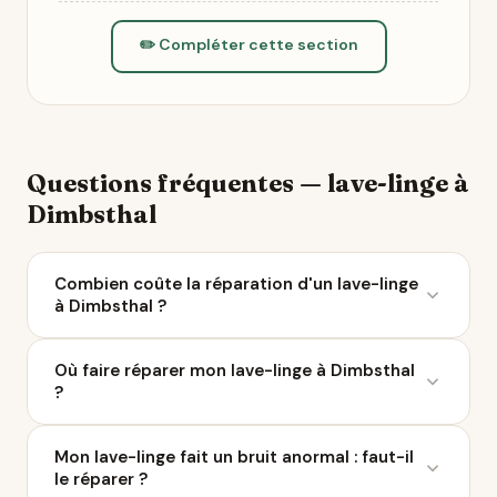
✏️ Compléter cette section
Questions fréquentes — lave-linge à
Dimbsthal
Combien coûte la réparation d'un lave-linge
à Dimbsthal ?
Le coût moyen d'une réparation de lave-linge varie
Où faire réparer mon lave-linge à Dimbsthal
entre 50 et 200 € selon la panne. À Dimbsthal, 7
?
réparateurs sont référencés sur Ça Repart. Avec le
Bonus Réparation, vous économisez jusqu'à 0 €
Ça Repart recense 7 réparateurs de lave-linge à
chez un professionnel labellisé QualiRépar.
Mon lave-linge fait un bruit anormal : faut-il
Dimbsthal et dans un rayon de 10 km. Parcourez la
le réparer ?
liste ci-dessus pour comparer les avis Google, les