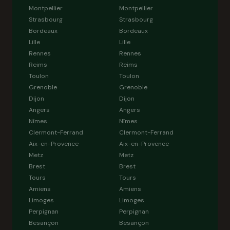
Montpellier
Montpellier
Strasbourg
Strasbourg
Bordeaux
Bordeaux
Lille
Lille
Rennes
Rennes
Reims
Reims
Toulon
Toulon
Grenoble
Grenoble
Dijon
Dijon
Angers
Angers
Nîmes
Nîmes
Clermont-Ferrand
Clermont-Ferrand
Aix-en-Provence
Aix-en-Provence
Metz
Metz
Brest
Brest
Tours
Tours
Amiens
Amiens
Limoges
Limoges
Perpignan
Perpignan
Besançon
Besançon