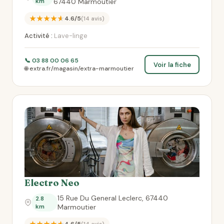
km
67440 Marmoutier
★★★★★
4.6/5
(14 avis)
Activité :
Lave-linge
📞 03 88 00 06 65
Voir la fiche
🌐 extra.fr/magasin/extra-marmoutier
Electro Neo
15 Rue Du General Leclerc, 67440
2.8
km
Marmoutier