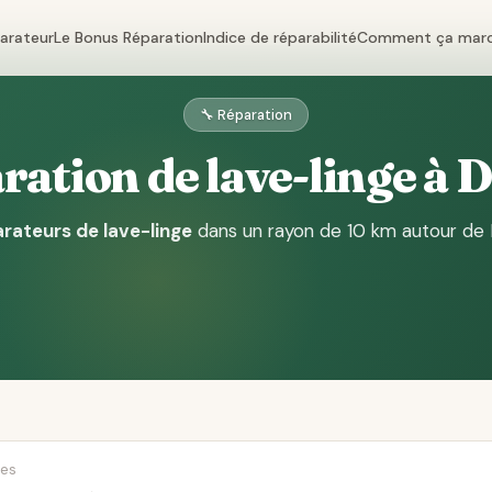
parateur
Le Bonus Réparation
Indice de réparabilité
Comment ça mar
🔧 Réparation
ation de lave-linge à 
arateurs de lave-linge
dans un rayon de 10 km autour de 