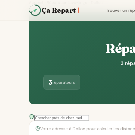
Accueil
Réparation lave-linge
Dollon
Ça Repart
!
Trouver un ré
Répar
3 rép
3
réparateurs