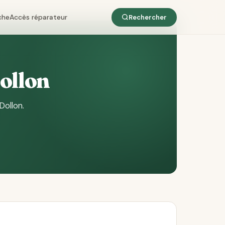
che
Accès réparateur
Rechercher
Dollon
Dollon
.