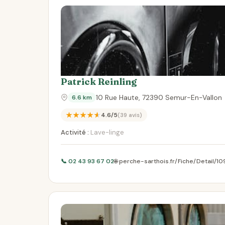
Patrick Reinling
10 Rue Haute, 72390 Semur-En-Vallon
6.6 km
★★★★★
4.6/5
(39 avis)
Activité :
Lave-linge
📞 02 43 93 67 02
🌐 perche-sarthois.fr/Fiche/Detail/10