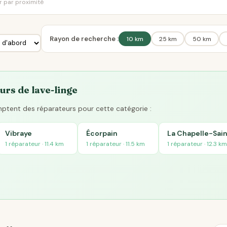
er par proximité
Rayon de recherche :
10 km
25 km
50 km
urs de lave-linge
omptent des réparateurs pour cette catégorie :
Vibraye
Écorpain
La Chapelle-Sa
1 réparateur · 11.4 km
1 réparateur · 11.5 km
1 réparateur · 12.3 km