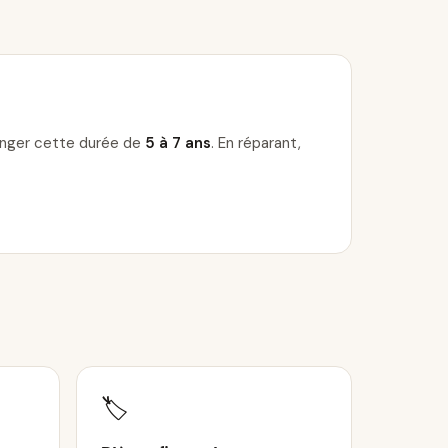
longer cette durée de
5 à 7 ans
. En réparant,
🏷️