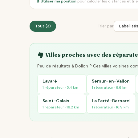
📡 Utiliser ma position
pour calculer les distances et tri
Tous (3)
Trier par
🏘️ Villes proches avec des réparate
Peu de résultats à Dollon ? Ces villes voisines c
Lavaré
Semur-en-Vallon
1 réparateur · 5.4 km
1 réparateur · 6.6 km
Saint-Calais
La Ferté-Bernard
1 réparateur · 16.2 km
1 réparateur · 16.9 km