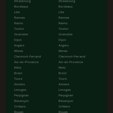
Strasbourg
Strasbourg
Bordeaux
Bordeaux
Lille
Lille
Rennes
Rennes
Reims
Reims
Toulon
Toulon
Grenoble
Grenoble
Dijon
Dijon
Angers
Angers
Nîmes
Nîmes
Clermont-Ferrand
Clermont-Ferrand
Aix-en-Provence
Aix-en-Provence
Metz
Metz
Brest
Brest
Tours
Tours
Amiens
Amiens
Limoges
Limoges
Perpignan
Perpignan
Besançon
Besançon
Orléans
Orléans
Rouen
Rouen