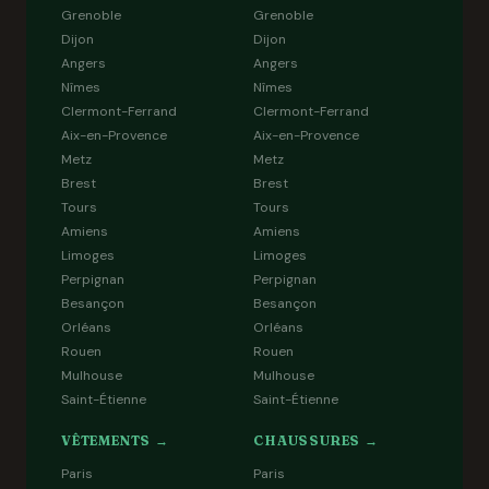
Grenoble
Grenoble
Dijon
Dijon
Angers
Angers
Nîmes
Nîmes
Clermont-Ferrand
Clermont-Ferrand
Aix-en-Provence
Aix-en-Provence
Metz
Metz
Brest
Brest
Tours
Tours
Amiens
Amiens
Limoges
Limoges
Perpignan
Perpignan
Besançon
Besançon
Orléans
Orléans
Rouen
Rouen
Mulhouse
Mulhouse
Saint-Étienne
Saint-Étienne
VÊTEMENTS →
CHAUSSURES →
Paris
Paris