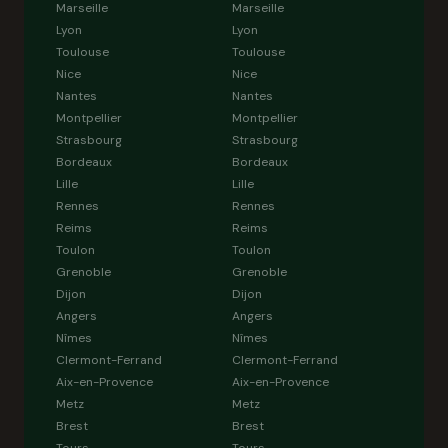
Marseille
Marseille
Lyon
Lyon
Toulouse
Toulouse
Nice
Nice
Nantes
Nantes
Montpellier
Montpellier
Strasbourg
Strasbourg
Bordeaux
Bordeaux
Lille
Lille
Rennes
Rennes
Reims
Reims
Toulon
Toulon
Grenoble
Grenoble
Dijon
Dijon
Angers
Angers
Nîmes
Nîmes
Clermont-Ferrand
Clermont-Ferrand
Aix-en-Provence
Aix-en-Provence
Metz
Metz
Brest
Brest