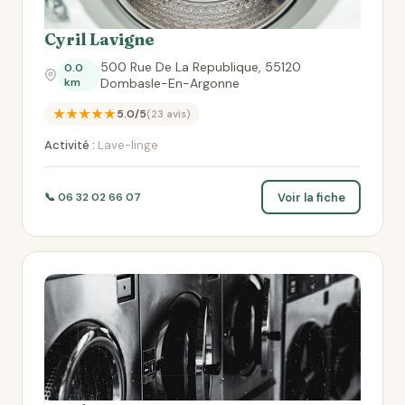
Cyril Lavigne
500 Rue De La Republique, 55120
0.0
km
Dombasle-En-Argonne
★★★★★
5.0/5
(23 avis)
Activité :
Lave-linge
Voir la fiche
📞 06 32 02 66 07