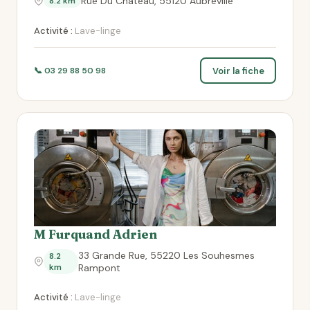
Rue Du Chateau, 55120 Aubreville
8.2 km
Activité :
Lave-linge
Voir la fiche
📞 03 29 88 50 98
M Furquand Adrien
33 Grande Rue, 55220 Les Souhesmes
8.2
km
Rampont
Activité :
Lave-linge