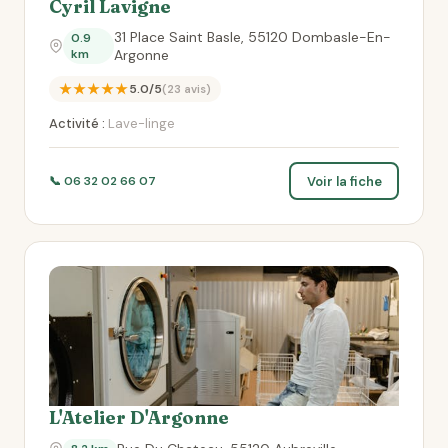
Cyril Lavigne
31 Place Saint Basle, 55120 Dombasle-En-
0.9
km
Argonne
★★★★★
5.0/5
(23 avis)
Activité :
Lave-linge
Voir la fiche
📞 06 32 02 66 07
L'Atelier D'Argonne