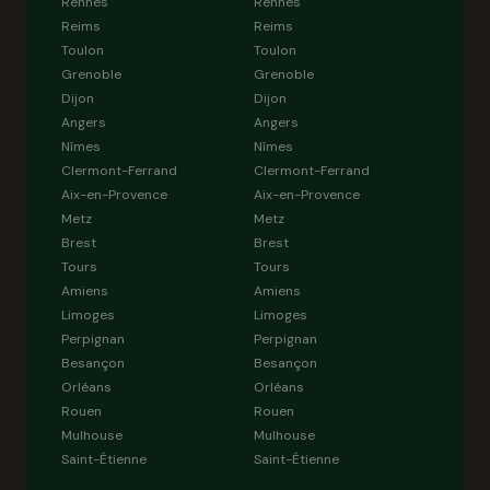
Rennes
Rennes
Reims
Reims
Toulon
Toulon
Grenoble
Grenoble
Dijon
Dijon
Angers
Angers
Nîmes
Nîmes
Clermont-Ferrand
Clermont-Ferrand
Aix-en-Provence
Aix-en-Provence
Metz
Metz
Brest
Brest
Tours
Tours
Amiens
Amiens
Limoges
Limoges
Perpignan
Perpignan
Besançon
Besançon
Orléans
Orléans
Rouen
Rouen
Mulhouse
Mulhouse
Saint-Étienne
Saint-Étienne