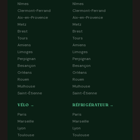
Nîmes
Nîmes
Clermont-Ferrand
Clermont-Ferrand
Aix-en-Provence
Aix-en-Provence
Metz
Metz
Brest
Brest
Tours
Tours
Amiens
Amiens
Limoges
Limoges
Perpignan
Perpignan
Besançon
Besançon
Orléans
Orléans
Rouen
Rouen
Mulhouse
Mulhouse
Saint-Étienne
Saint-Étienne
VÉLO →
RÉFRIGÉRATEUR →
Paris
Paris
Marseille
Marseille
Lyon
Lyon
Toulouse
Toulouse