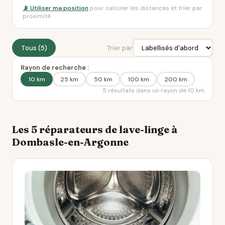
📡 Utiliser ma position
pour calculer les distances et trier par
proximité
Tous (5)
Trier par
Rayon de recherche :
10 km
25 km
50 km
100 km
200 km
5 résultats dans un rayon de 10 km
Les 5 réparateurs de lave-linge à
Dombasle-en-Argonne