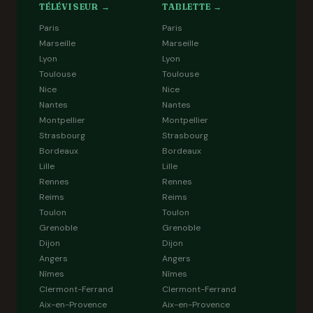
TÉLÉVISEUR →
TABLETTE →
Paris
Paris
Marseille
Marseille
Lyon
Lyon
Toulouse
Toulouse
Nice
Nice
Nantes
Nantes
Montpellier
Montpellier
Strasbourg
Strasbourg
Bordeaux
Bordeaux
Lille
Lille
Rennes
Rennes
Reims
Reims
Toulon
Toulon
Grenoble
Grenoble
Dijon
Dijon
Angers
Angers
Nîmes
Nîmes
Clermont-Ferrand
Clermont-Ferrand
Aix-en-Provence
Aix-en-Provence