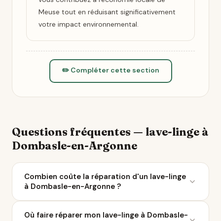
Meuse tout en réduisant significativement
votre impact environnemental.
✏️ Compléter cette section
Questions fréquentes — lave-linge à
Dombasle-en-Argonne
Combien coûte la réparation d'un lave-linge
à Dombasle-en-Argonne ?
Le coût moyen d'une réparation de lave-linge varie
Où faire réparer mon lave-linge à Dombasle-
entre 50 et 200 € selon la panne. À Dombasle-en-