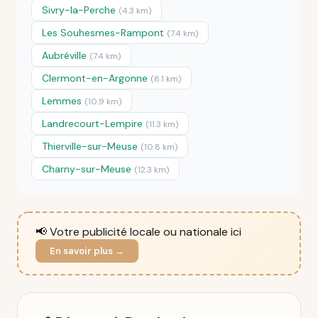
Sivry-la-Perche
(4.3 km)
Les Souhesmes-Rampont
(7.4 km)
Aubréville
(7.4 km)
Clermont-en-Argonne
(8.1 km)
Lemmes
(10.9 km)
Landrecourt-Lempire
(11.3 km)
Thierville-sur-Meuse
(10.8 km)
Charny-sur-Meuse
(12.3 km)
📢 Votre publicité locale ou nationale ici
En savoir plus →