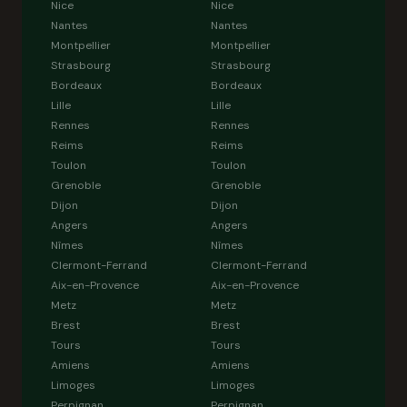
Nice
Nice
Nantes
Nantes
Montpellier
Montpellier
Strasbourg
Strasbourg
Bordeaux
Bordeaux
Lille
Lille
Rennes
Rennes
Reims
Reims
Toulon
Toulon
Grenoble
Grenoble
Dijon
Dijon
Angers
Angers
Nîmes
Nîmes
Clermont-Ferrand
Clermont-Ferrand
Aix-en-Provence
Aix-en-Provence
Metz
Metz
Brest
Brest
Tours
Tours
Amiens
Amiens
Limoges
Limoges
Perpignan
Perpignan