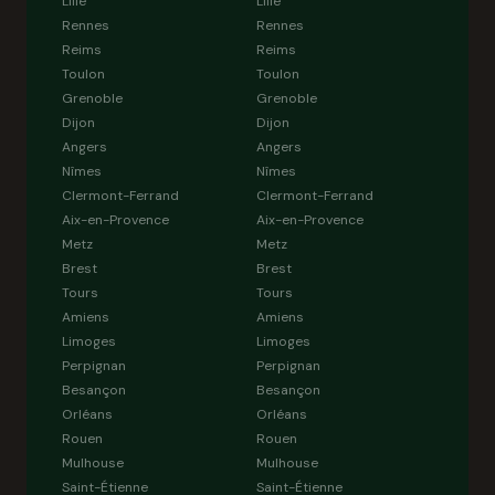
Lille
Lille
Rennes
Rennes
Reims
Reims
Toulon
Toulon
Grenoble
Grenoble
Dijon
Dijon
Angers
Angers
Nîmes
Nîmes
Clermont-Ferrand
Clermont-Ferrand
Aix-en-Provence
Aix-en-Provence
Metz
Metz
Brest
Brest
Tours
Tours
Amiens
Amiens
Limoges
Limoges
Perpignan
Perpignan
Besançon
Besançon
Orléans
Orléans
Rouen
Rouen
Mulhouse
Mulhouse
Saint-Étienne
Saint-Étienne