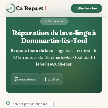
Accueil
Réparation lave-linge
Dommartin-lès-Toul
Ça Repart
!
Rechercher
🔧 Réparation
Réparation de lave-linge à
Dommartin-lès-Toul
5 réparateurs de lave-linge
dans un rayon de
10 km autour de Dommartin-lès-Toul
, dont
1
labellisé
QualiRépar
.
5
1
réparateurs
labellisé