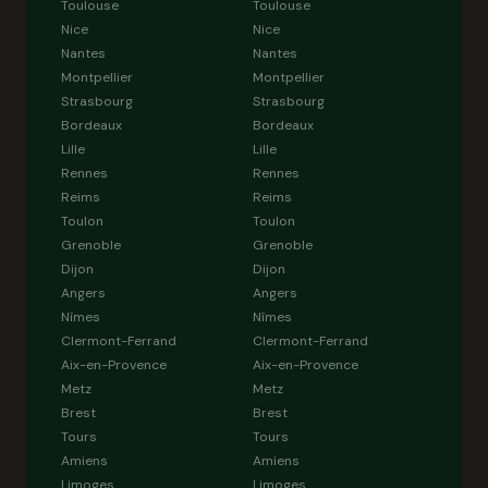
Toulouse
Toulouse
Nice
Nice
Nantes
Nantes
Montpellier
Montpellier
Strasbourg
Strasbourg
Bordeaux
Bordeaux
Lille
Lille
Rennes
Rennes
Reims
Reims
Toulon
Toulon
Grenoble
Grenoble
Dijon
Dijon
Angers
Angers
Nîmes
Nîmes
Clermont-Ferrand
Clermont-Ferrand
Aix-en-Provence
Aix-en-Provence
Metz
Metz
Brest
Brest
Tours
Tours
Amiens
Amiens
Limoges
Limoges