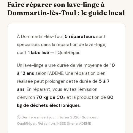
Faire réparer son lave-linge à
Dommartin-lès-Toul : le guide local
À Dommartin-lès-Toul,
5 réparateurs
sont
spécialisés dans la réparation de lave-linge
,
dont
1 labellisé
— 1 QualiRépar
.
Un lave-linge a une durée de vie moyenne de
10
à 12 ans
selon l'ADEME. Une réparation bien
réalisée peut prolonger cette durée de
5 à 7
ans
. En réparant, vous évitez l'émission
d'environ
70 kg de CO₂
et la production de
80
kg de déchets électroniques
.
🕐 Dernière mise à jour : février 2026 · Sources :
QualiRépar, Refashion, INSEE Sirene, ADEME