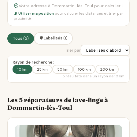
📡 Utiliser ma position
pour calculer les distances et trier par
proximité
🛡️ Labellisés (1)
Tous (5)
Trier par
Rayon de recherche :
10 km
25 km
50 km
100 km
200 km
5 résultats dans un rayon de 10 km
Les 5 réparateurs de lave-linge à
Dommartin-lès-Toul