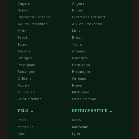
Angers
Angers
Nîmes
Nîmes
Clermont-Ferrand
Clermont-Ferrand
Aix-en-Provence
Aix-en-Provence
Metz
Metz
Brest
Brest
Tours
Tours
Amiens
Amiens
Limoges
Limoges
Perpignan
Perpignan
Besançon
Besançon
Orléans
Orléans
Rouen
Rouen
Mulhouse
Mulhouse
Saint-Étienne
Saint-Étienne
VÉLO →
RÉFRIGÉRATEUR →
Paris
Paris
Marseille
Marseille
Lyon
Lyon