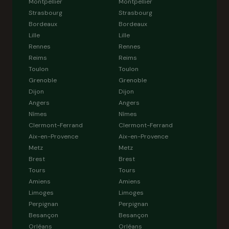
Montpellier
Montpellier
Strasbourg
Strasbourg
Bordeaux
Bordeaux
Lille
Lille
Rennes
Rennes
Reims
Reims
Toulon
Toulon
Grenoble
Grenoble
Dijon
Dijon
Angers
Angers
Nîmes
Nîmes
Clermont-Ferrand
Clermont-Ferrand
Aix-en-Provence
Aix-en-Provence
Metz
Metz
Brest
Brest
Tours
Tours
Amiens
Amiens
Limoges
Limoges
Perpignan
Perpignan
Besançon
Besançon
Orléans
Orléans