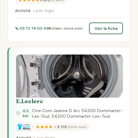
★★★★★
5.0/5
(12 avis)
Activité :
Lave-linge
Voir la fiche
📞 03 72 76 00 49
🌐 otam-store.com
E.Leclerc
Ctre Com Jeanne D Arc 54200 Dommartin-
0.2
km
Les-Toul, 54200 Dommartin-Les-Toul
★★★★★
3.7/5
(4300 avis)
Activité :
Lave-linge