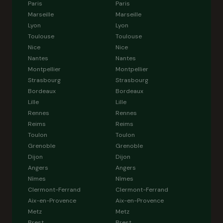
Paris
Paris
Marseille
Marseille
Lyon
Lyon
Toulouse
Toulouse
Nice
Nice
Nantes
Nantes
Montpellier
Montpellier
Strasbourg
Strasbourg
Bordeaux
Bordeaux
Lille
Lille
Rennes
Rennes
Reims
Reims
Toulon
Toulon
Grenoble
Grenoble
Dijon
Dijon
Angers
Angers
Nîmes
Nîmes
Clermont-Ferrand
Clermont-Ferrand
Aix-en-Provence
Aix-en-Provence
Metz
Metz
Brest
Brest