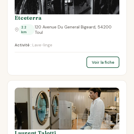
Etceterra
120 Avenue Du General Bigeard, 54200
2.2
km
Toul
Activité :
Lave-linge
Voir la fiche
Laurent Talotti