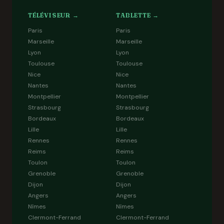
TÉLÉVISEUR →
TABLETTE →
Paris
Paris
Marseille
Marseille
Lyon
Lyon
Toulouse
Toulouse
Nice
Nice
Nantes
Nantes
Montpellier
Montpellier
Strasbourg
Strasbourg
Bordeaux
Bordeaux
Lille
Lille
Rennes
Rennes
Reims
Reims
Toulon
Toulon
Grenoble
Grenoble
Dijon
Dijon
Angers
Angers
Nîmes
Nîmes
Clermont-Ferrand
Clermont-Ferrand