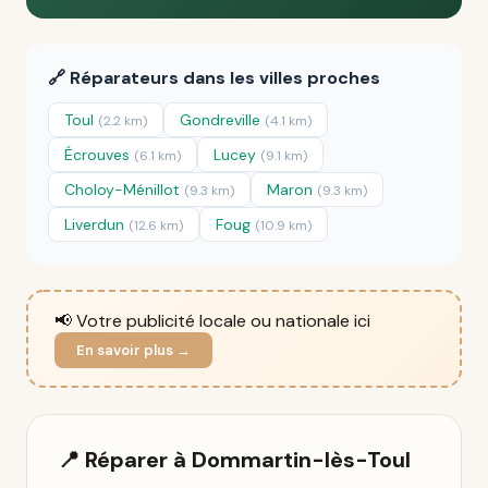
🔗 Réparateurs dans les villes proches
Toul
Gondreville
(2.2 km)
(4.1 km)
Écrouves
Lucey
(6.1 km)
(9.1 km)
Choloy-Ménillot
Maron
(9.3 km)
(9.3 km)
Liverdun
Foug
(12.6 km)
(10.9 km)
📢 Votre publicité locale ou nationale ici
En savoir plus →
📍 Réparer à Dommartin-lès-Toul