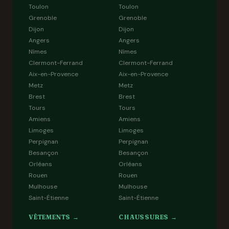
Toulon
Toulon
Grenoble
Grenoble
Dijon
Dijon
Angers
Angers
Nîmes
Nîmes
Clermont-Ferrand
Clermont-Ferrand
Aix-en-Provence
Aix-en-Provence
Metz
Metz
Brest
Brest
Tours
Tours
Amiens
Amiens
Limoges
Limoges
Perpignan
Perpignan
Besançon
Besançon
Orléans
Orléans
Rouen
Rouen
Mulhouse
Mulhouse
Saint-Étienne
Saint-Étienne
VÊTEMENTS →
CHAUSSURES →