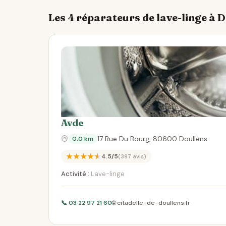
Les 4 réparateurs de lave-linge à 
Avde
17 Rue Du Bourg, 80600 Doullens
0.0 km
★★★★★
4.5/5
(397 avis)
Activité :
Lave-linge
📞 03 22 97 21 60
🌐 citadelle-de-doullens.fr