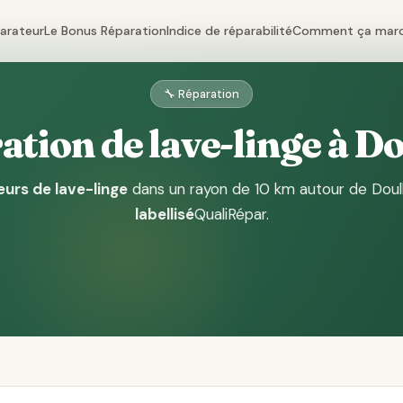
parateur
Le Bonus Réparation
Indice de réparabilité
Comment ça mar
🔧 Réparation
tion de lave-linge à D
urs de lave-linge
dans un rayon de 10 km autour de Doul
labellisé
QualiRépar
.