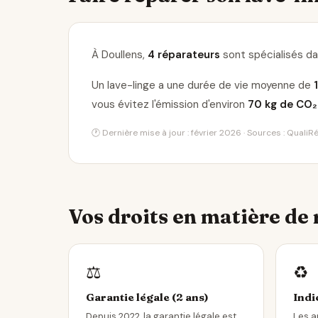
À Doullens,
4 réparateurs
sont spécialisés dan
Un lave-linge a une durée de vie moyenne de
vous évitez l'émission d'environ
70 kg de CO₂
🕐 Dernière mise à jour : février 2026 · Sources : Quali
Vos droits en matière de
⚖️
♻️
Garantie légale (2 ans)
Indi
Depuis 2022, la garantie légale est
Les a