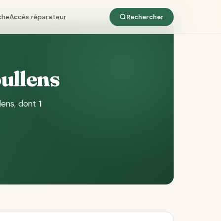
che
Accès réparateur
Rechercher
oullens
lens
, dont
1