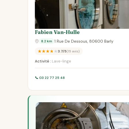
Fabien Van-Hulle
1 Rue De Dessous, 80600 Barly
8.2 km
★★★★★
3.7/5
(15 avis)
Activité :
Lave-linge
📞 03 22 77 25 48