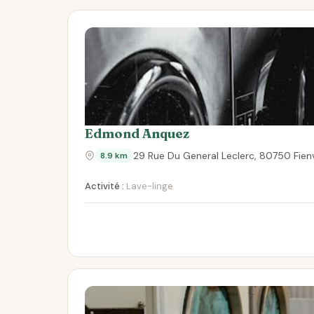
Edmond Anquez
29 Rue Du General Leclerc, 80750 Fienvi
8.9 km
Activité :
Lave-linge