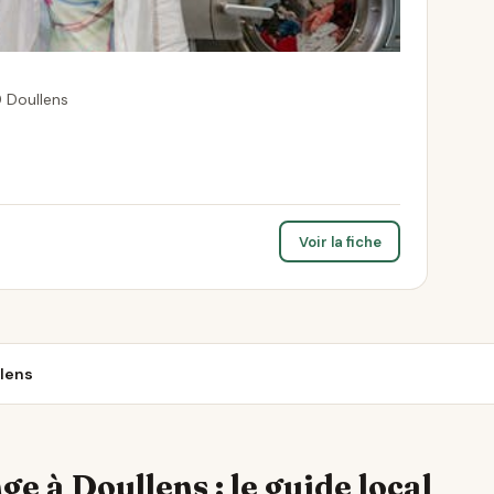
 Doullens
Voir la fiche
llens
ge à Doullens : le guide local