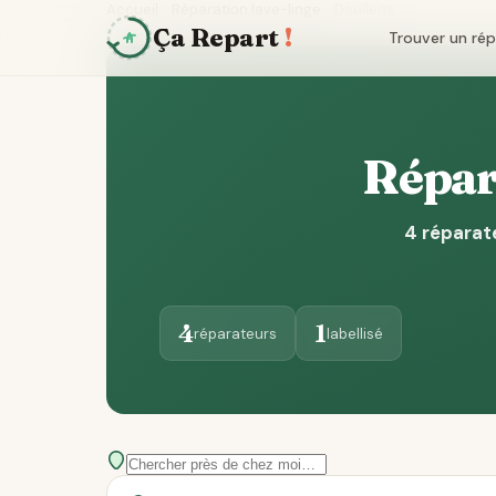
Accueil
Réparation lave-linge
Doullens
Ça Repart
!
Trouver un ré
Répara
4 réparate
4
1
réparateurs
labellisé