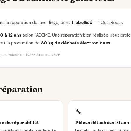
s la réparation de lave-linge
, dont
1 labellisé
— 1 QualiRépar
.
10 à 12 ans
selon l'ADEME. Une réparation bien réalisée peut pro
et la production de
80 kg de déchets électroniques
.
Répar, Refashion, INSEE Sirene, ADEME
 réparation
🔧
ce de réparabilité
Pièces détachées 10 ans
ppareils affichent un
indice de
Les fabricants doivent fournir 