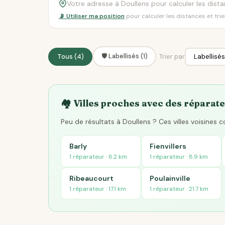
📡 Utiliser ma position
pour calculer les distances et tri
🛡️ Labellisés (1)
Tous (4)
Trier par
🏘️ Villes proches avec des réparate
Peu de résultats à Doullens ? Ces villes voisines
Barly
Fienvillers
1 réparateur · 8.2 km
1 réparateur · 8.9 km
Ribeaucourt
Poulainville
1 réparateur · 17.1 km
1 réparateur · 21.7 km