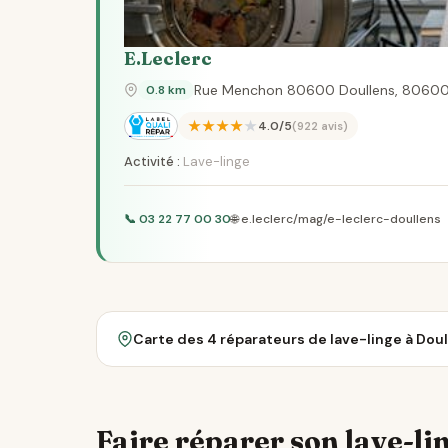
E.Leclerc
Rue Menchon 80600 Doullens, 80600
0.8 km
★★★★★
4.0/5
(922 avis)
Activité :
Lave-linge
📞 03 22 77 00 30
🌐 e.leclerc/mag/e-leclerc-doullens
Carte des 4 réparateurs de lave-linge à Dou
Faire réparer son lave-lin