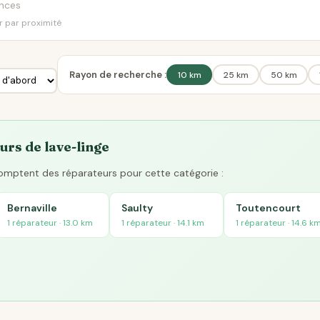
er par proximité
Rayon de recherche :
10 km
25 km
50 km
urs de lave-linge
 comptent des réparateurs pour cette catégorie :
Bernaville
Saulty
Toutencourt
1 réparateur · 13.0 km
1 réparateur · 14.1 km
1 réparateur · 14.6 k