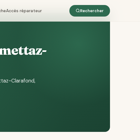
che
Accès réparateur
Rechercher
umettaz-
ttaz-Clarafond
,