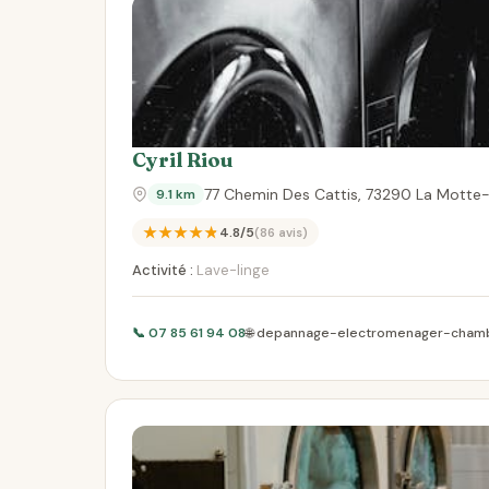
Cyril Riou
77 Chemin Des Cattis, 73290 La Motte
9.1 km
★★★★★
4.8/5
(86 avis)
Activité :
Lave-linge
📞 07 85 61 94 08
🌐 depannage-electromenager-cham