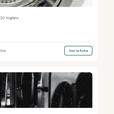
420 Voglans
Voir la fiche
/cha