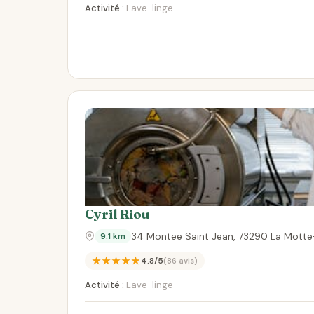
Activité :
Lave-linge
Cyril Riou
34 Montee Saint Jean, 73290 La Motte
9.1 km
★★★★★
4.8/5
(86 avis)
Activité :
Lave-linge