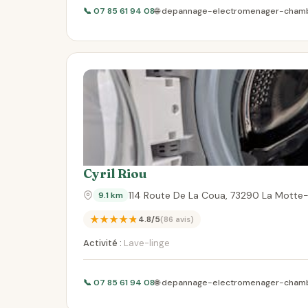
📞 07 85 61 94 08
🌐 depannage-electromenager-cham
Cyril Riou
114 Route De La Coua, 73290 La Motte
9.1 km
★★★★★
4.8/5
(86 avis)
Activité :
Lave-linge
📞 07 85 61 94 08
🌐 depannage-electromenager-cham