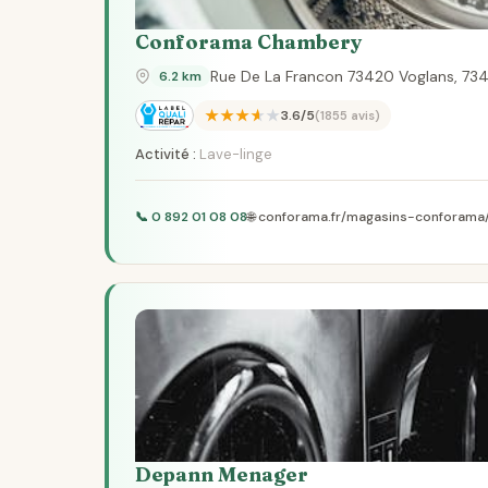
Conforama Chambery
Rue De La Francon 73420 Voglans, 73
6.2 km
★★★★★
3.6/5
(1855 avis)
Activité :
Lave-linge
📞 0 892 01 08 08
🌐 conforama.fr/magasins-conforama
Depann Menager