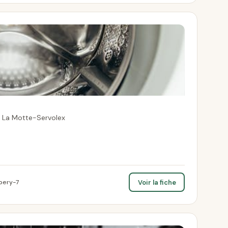
0 La Motte-Servolex
Voir la fiche
bery-7