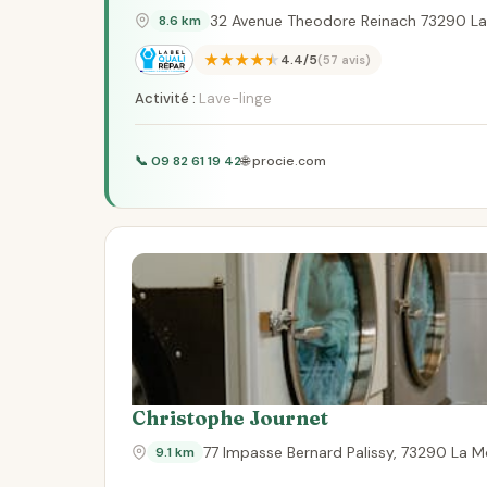
32 Avenue Theodore Reinach 73290 La
8.6 km
★★★★★
4.4/5
(57 avis)
Activité :
Lave-linge
📞 09 82 61 19 42
🌐 procie.com
Christophe Journet
77 Impasse Bernard Palissy, 73290 La 
9.1 km