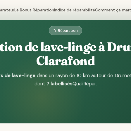
parateur
Le Bonus Réparation
Indice de réparabilité
Comment ça mar
🔧 Réparation
ion de lave-linge à Dr
Clarafond
s de lave-linge
dans un rayon de 10 km autour de Drume
dont
7 labellisés
QualiRépar
.