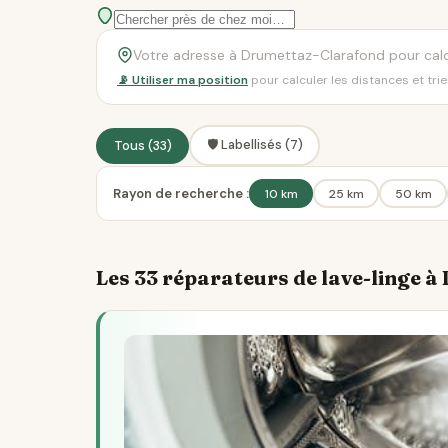
📡 Utiliser ma position
pour calculer les distances et tri
🛡️ Labellisés (7)
Tous (33)
Rayon de recherche :
10 km
25 km
50 km
Les 33 réparateurs de lave-linge 