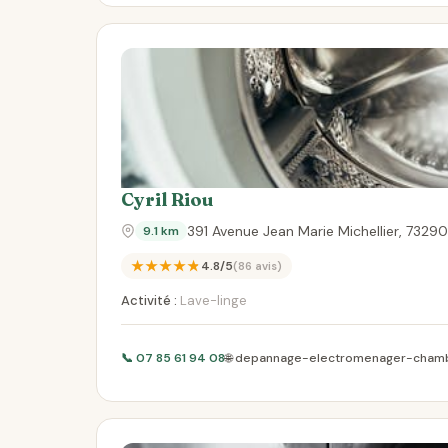
Cyril Riou
391 Avenue Jean Marie Michellier, 7329
9.1 km
★★★★★
4.8/5
(86 avis)
Activité :
Lave-linge
📞 07 85 61 94 08
🌐 depannage-electromenager-cham