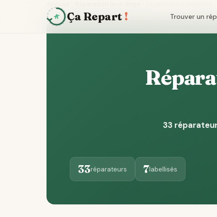
Accueil
Réparation lave-linge
Drumettaz-Clarafond
Ça Repart
!
Trouver un ré
Réparat
33 réparateur
33
7
réparateurs
labellisés