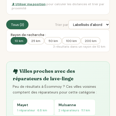
📡 Utiliser ma position
pour calculer les distances et trier par
proximité
Tous (3)
Trier par
Rayon de recherche :
10 km
25 km
50 km
100 km
200 km
3 résultats dans un rayon de 10 km
🏘️ Villes proches avec des
réparateurs de lave-linge
Peu de résultats à Écommoy ? Ces villes voisines
comptent des réparateurs pour cette catégorie :
Mayet
Mulsanne
1 réparateur · 6.8 km
2 réparateurs · 11.1 km