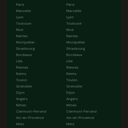
Paris
Paris
Marseille
Marseille
Lyon
Lyon
Toulouse
Toulouse
Nice
Nice
Nantes
Nantes
Montpellier
Montpellier
Strasbourg
Strasbourg
Bordeaux
Bordeaux
Lille
Lille
Rennes
Rennes
Reims
Reims
Toulon
Toulon
Grenoble
Grenoble
Dijon
Dijon
Angers
Angers
Nîmes
Nîmes
Clermont-Ferrand
Clermont-Ferrand
Aix-en-Provence
Aix-en-Provence
Metz
Metz