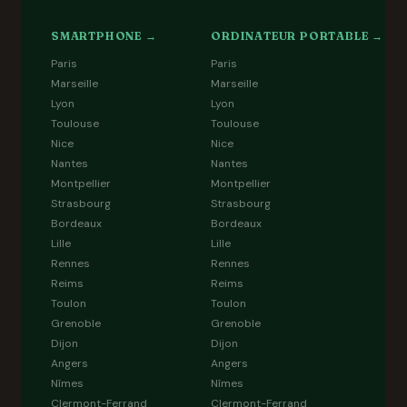
SMARTPHONE →
ORDINATEUR PORTABLE →
Paris
Paris
Marseille
Marseille
Lyon
Lyon
Toulouse
Toulouse
Nice
Nice
Nantes
Nantes
Montpellier
Montpellier
Strasbourg
Strasbourg
Bordeaux
Bordeaux
Lille
Lille
Rennes
Rennes
Reims
Reims
Toulon
Toulon
Grenoble
Grenoble
Dijon
Dijon
Angers
Angers
Nîmes
Nîmes
Clermont-Ferrand
Clermont-Ferrand