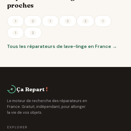
proches
1
2
1
2
2
1
1
2
Tous les réparateurs de lave-linge en France →
Ça Repart
!
Le moteur de recherche des réparateurs en
France. Gratuit, indépendant, pour allonger
la vie de vos objets.
EXPLORER