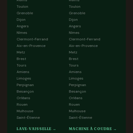
Reims
Reims
Toulon
Toulon
Grenoble
Grenoble
Dijon
Dijon
Angers
Angers
Nîmes
Nîmes
Clermont-Ferrand
Clermont-Ferrand
Aix-en-Provence
Aix-en-Provence
Metz
Metz
Brest
Brest
Tours
Tours
Amiens
Amiens
Limoges
Limoges
Perpignan
Perpignan
Besançon
Besançon
Orléans
Orléans
Rouen
Rouen
Mulhouse
Mulhouse
Saint-Étienne
Saint-Étienne
LAVE-VAISSELLE →
MACHINE À COUDRE →