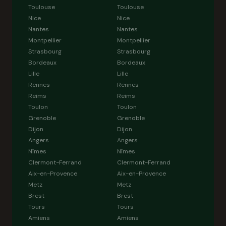
Toulouse
Toulouse
Nice
Nice
Nantes
Nantes
Montpellier
Montpellier
Strasbourg
Strasbourg
Bordeaux
Bordeaux
Lille
Lille
Rennes
Rennes
Reims
Reims
Toulon
Toulon
Grenoble
Grenoble
Dijon
Dijon
Angers
Angers
Nîmes
Nîmes
Clermont-Ferrand
Clermont-Ferrand
Aix-en-Provence
Aix-en-Provence
Metz
Metz
Brest
Brest
Tours
Tours
Amiens
Amiens