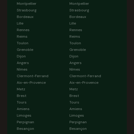
Montpellier
Montpellier
Strasbourg
Strasbourg
Bordeaux
Bordeaux
Lille
Lille
Rennes
Rennes
Reims
Reims
Toulon
Toulon
Grenoble
Grenoble
Dijon
Dijon
Angers
Angers
Nîmes
Nîmes
Clermont-Ferrand
Clermont-Ferrand
Aix-en-Provence
Aix-en-Provence
Metz
Metz
Brest
Brest
Tours
Tours
Amiens
Amiens
Limoges
Limoges
Perpignan
Perpignan
Besançon
Besançon