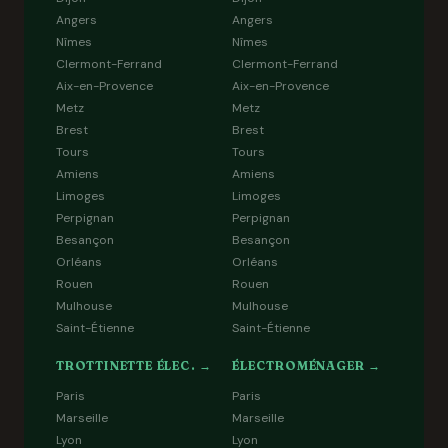
Angers
Angers
Nîmes
Nîmes
Clermont-Ferrand
Clermont-Ferrand
Aix-en-Provence
Aix-en-Provence
Metz
Metz
Brest
Brest
Tours
Tours
Amiens
Amiens
Limoges
Limoges
Perpignan
Perpignan
Besançon
Besançon
Orléans
Orléans
Rouen
Rouen
Mulhouse
Mulhouse
Saint-Étienne
Saint-Étienne
TROTTINETTE ÉLEC. →
ÉLECTROMÉNAGER →
Paris
Paris
Marseille
Marseille
Lyon
Lyon