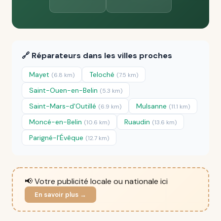
🔗 Réparateurs dans les villes proches
Mayet
Teloché
(6.8 km)
(7.5 km)
Saint-Ouen-en-Belin
(5.3 km)
Saint-Mars-d'Outillé
Mulsanne
(6.9 km)
(11.1 km)
Moncé-en-Belin
Ruaudin
(10.6 km)
(13.6 km)
Parigné-l'Évêque
(12.7 km)
📢 Votre publicité locale ou nationale ici
En savoir plus →