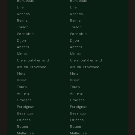
Bordeaux
Bordeaux
Lille
Lille
Rennes
Rennes
Reims
Reims
Toulon
Toulon
Grenoble
Grenoble
Dijon
Dijon
Angers
Angers
Nîmes
Nîmes
Clermont-Ferrand
Clermont-Ferrand
Aix-en-Provence
Aix-en-Provence
Metz
Metz
Brest
Brest
Tours
Tours
Amiens
Amiens
Limoges
Limoges
Perpignan
Perpignan
Besançon
Besançon
Orléans
Orléans
Rouen
Rouen
Mulhouse
Mulhouse