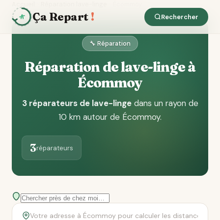
Accueil
Réparation lave-linge
Écommoy
Ça Repart
!
Rechercher
🔧 Réparation
Réparation de lave-linge à
Écommoy
3 réparateurs de lave-linge
dans un rayon de
10 km autour de Écommoy
.
3
réparateurs