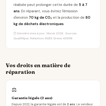
réalisée peut prolonger cette durée de
5 à 7
ans
. En réparant, vous évitez l'émission
d'environ
70 kg de CO₂
et la production de
80
kg de déchets électroniques
.
🕐 Dernière mise à jour : février 2026 · Sources :
QualiRépar, Refashion, INSEE Sirene, ADEME
Vos droits en matière de
réparation
⚖️
Garantie légale (2 ans)
Depuis 2022, la garantie légale est de
2 ans
. Le vendeur