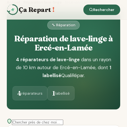
Accueil
Réparation lave-linge
Ercé-en-Lamée
Ça Repart
!
Rechercher
🔧 Réparation
Réparation de lave-linge à
Ercé-en-Lamée
4 réparateurs de lave-linge
dans un rayon
de 10 km autour de Ercé-en-Lamée
, dont
1
labellisé
QualiRépar
.
4
1
réparateurs
labellisé