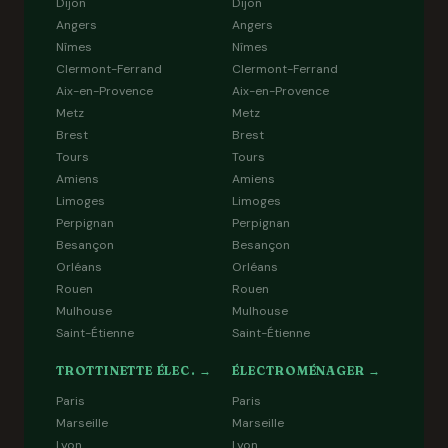
Dijon
Dijon
Angers
Angers
Nîmes
Nîmes
Clermont-Ferrand
Clermont-Ferrand
Aix-en-Provence
Aix-en-Provence
Metz
Metz
Brest
Brest
Tours
Tours
Amiens
Amiens
Limoges
Limoges
Perpignan
Perpignan
Besançon
Besançon
Orléans
Orléans
Rouen
Rouen
Mulhouse
Mulhouse
Saint-Étienne
Saint-Étienne
TROTTINETTE ÉLEC. →
ÉLECTROMÉNAGER →
Paris
Paris
Marseille
Marseille
Lyon
Lyon