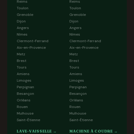
Reims
Reims
Toulon
Toulon
Grenoble
Grenoble
Dijon
Dijon
Angers
Angers
Nîmes
Nîmes
Clermont-Ferrand
Clermont-Ferrand
Aix-en-Provence
Aix-en-Provence
Metz
Metz
Brest
Brest
Tours
Tours
Amiens
Amiens
Limoges
Limoges
Perpignan
Perpignan
Besançon
Besançon
Orléans
Orléans
Rouen
Rouen
Mulhouse
Mulhouse
Saint-Étienne
Saint-Étienne
LAVE-VAISSELLE →
MACHINE À COUDRE →