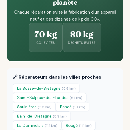
planète
Chaque réparation évite la fabrication d'un appareil
neuf et des dizaines de kg de CO₂.
70 kg
80 kg
CO₂ ÉVITÉS
DÉCHETS ÉVITÉS
🔗 Réparateurs dans les villes proches
La Bosse-de-Bretagne
(5.9 km)
Saint-Sulpice-des-Landes
(6.1 km)
Saulnières
Pancé
(11.5 km)
(10 km)
Bain-de-Bretagne
(8.9 km)
La Dominelais
Rougé
(11.1 km)
(11.1 km)