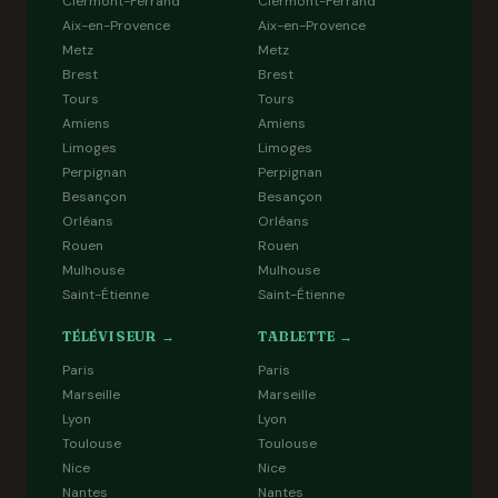
Clermont-Ferrand
Clermont-Ferrand
Aix-en-Provence
Aix-en-Provence
Metz
Metz
Brest
Brest
Tours
Tours
Amiens
Amiens
Limoges
Limoges
Perpignan
Perpignan
Besançon
Besançon
Orléans
Orléans
Rouen
Rouen
Mulhouse
Mulhouse
Saint-Étienne
Saint-Étienne
TÉLÉVISEUR →
TABLETTE →
Paris
Paris
Marseille
Marseille
Lyon
Lyon
Toulouse
Toulouse
Nice
Nice
Nantes
Nantes