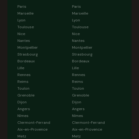
Paris
Paris
Marseille
Marseille
Lyon
Lyon
Toulouse
Toulouse
Nice
Nice
Nantes
Nantes
Montpellier
Montpellier
Strasbourg
Strasbourg
Bordeaux
Bordeaux
Lille
Lille
Rennes
Rennes
Reims
Reims
Toulon
Toulon
Grenoble
Grenoble
Dijon
Dijon
Angers
Angers
Nîmes
Nîmes
Clermont-Ferrand
Clermont-Ferrand
Aix-en-Provence
Aix-en-Provence
Metz
Metz