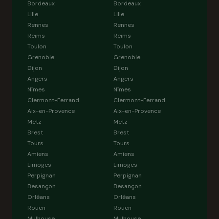
Bordeaux
Bordeaux
Lille
Lille
Rennes
Rennes
Reims
Reims
Toulon
Toulon
Grenoble
Grenoble
Dijon
Dijon
Angers
Angers
Nîmes
Nîmes
Clermont-Ferrand
Clermont-Ferrand
Aix-en-Provence
Aix-en-Provence
Metz
Metz
Brest
Brest
Tours
Tours
Amiens
Amiens
Limoges
Limoges
Perpignan
Perpignan
Besançon
Besançon
Orléans
Orléans
Rouen
Rouen
Mulhouse
Mulhouse