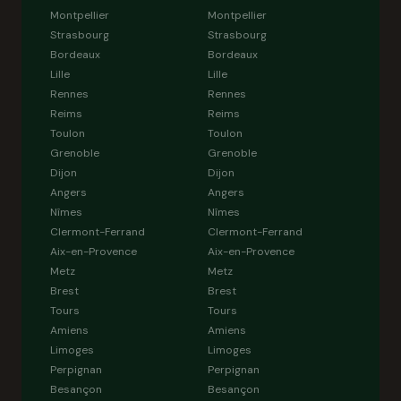
Montpellier
Montpellier
Strasbourg
Strasbourg
Bordeaux
Bordeaux
Lille
Lille
Rennes
Rennes
Reims
Reims
Toulon
Toulon
Grenoble
Grenoble
Dijon
Dijon
Angers
Angers
Nîmes
Nîmes
Clermont-Ferrand
Clermont-Ferrand
Aix-en-Provence
Aix-en-Provence
Metz
Metz
Brest
Brest
Tours
Tours
Amiens
Amiens
Limoges
Limoges
Perpignan
Perpignan
Besançon
Besançon