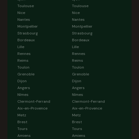
Toulouse
Toulouse
Nice
Nice
Nantes
Nantes
Montpellier
Montpellier
Strasbourg
Strasbourg
Bordeaux
Bordeaux
Lille
Lille
Rennes
Rennes
Reims
Reims
Toulon
Toulon
Grenoble
Grenoble
Dijon
Dijon
Angers
Angers
Nîmes
Nîmes
Clermont-Ferrand
Clermont-Ferrand
Aix-en-Provence
Aix-en-Provence
Metz
Metz
Brest
Brest
Tours
Tours
Amiens
Amiens