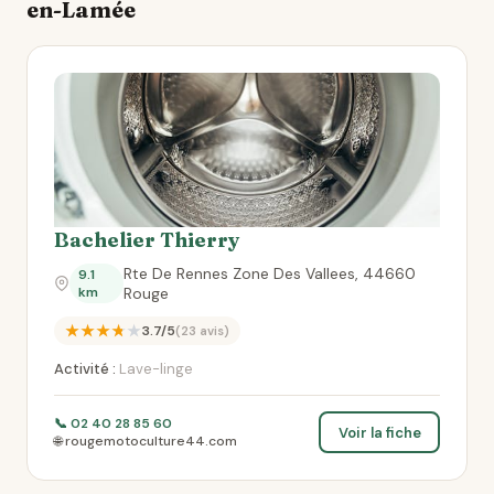
en-Lamée
Bachelier Thierry
Rte De Rennes Zone Des Vallees, 44660
9.1
km
Rouge
★★★★★
3.7/5
(23 avis)
Activité :
Lave-linge
📞 02 40 28 85 60
Voir la fiche
🌐 rougemotoculture44.com