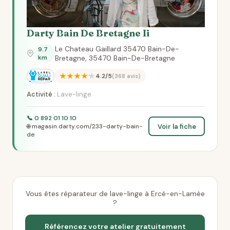
Darty Bain De Bretagne Ii
Le Chateau Gaillard 35470 Bain-De-
9.7
km
Bretagne, 35470 Bain-De-Bretagne
★★★★★
4.2/5
(368 avis)
Activité :
Lave-linge
📞 0 892 01 10 10
Voir la fiche
🌐 magasin.darty.com/233-darty-bain-
de
Vous êtes réparateur de lave-linge à Ercé-en-Lamée
?
Référencez votre atelier gratuitement