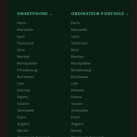
SMARTPHONE →
ORDINATEUR PORTABLE →
Paris
Paris
Marseille
Marseille
Lyon
Lyon
Toulouse
Toulouse
Nice
Nice
Nantes
Nantes
Montpellier
Montpellier
Strasbourg
Strasbourg
Bordeaux
Bordeaux
Lille
Lille
Rennes
Rennes
Reims
Reims
Toulon
Toulon
Grenoble
Grenoble
Dijon
Dijon
Angers
Angers
Nîmes
Nîmes