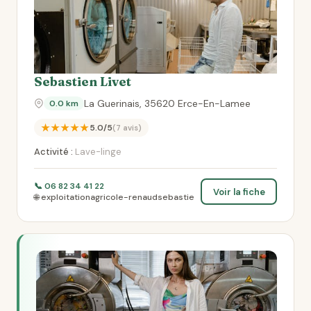
Sebastien Livet
La Guerinais, 35620 Erce-En-Lamee
0.0 km
★★★★★
5.0/5
(7 avis)
Activité :
Lave-linge
📞 06 82 34 41 22
Voir la fiche
🌐 exploitationagricole-renaudsebastie