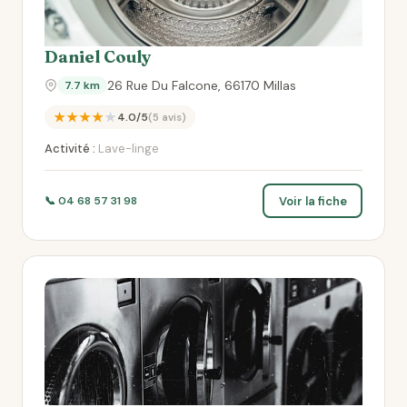
Daniel Couly
26 Rue Du Falcone, 66170 Millas
7.7 km
★★★★★
4.0/5
(5 avis)
Activité :
Lave-linge
Voir la fiche
📞 04 68 57 31 98