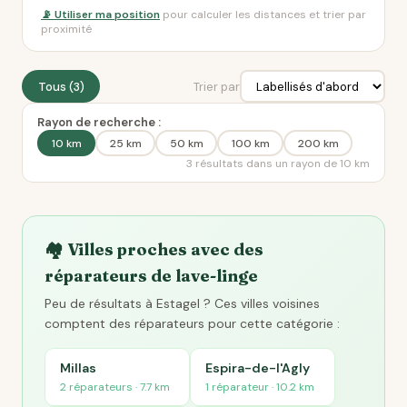
📡 Utiliser ma position
pour calculer les distances et trier par
proximité
Tous (3)
Trier par
Rayon de recherche :
10 km
25 km
50 km
100 km
200 km
3 résultats dans un rayon de 10 km
🏘️ Villes proches avec des
réparateurs de lave-linge
Peu de résultats à Estagel ? Ces villes voisines
comptent des réparateurs pour cette catégorie :
Millas
Espira-de-l'Agly
2 réparateurs · 7.7 km
1 réparateur · 10.2 km