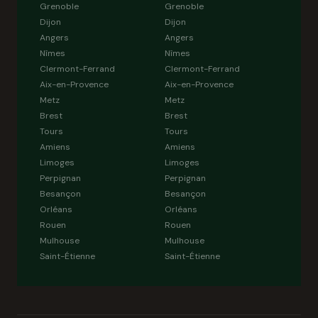
Grenoble
Grenoble
Dijon
Dijon
Angers
Angers
Nîmes
Nîmes
Clermont-Ferrand
Clermont-Ferrand
Aix-en-Provence
Aix-en-Provence
Metz
Metz
Brest
Brest
Tours
Tours
Amiens
Amiens
Limoges
Limoges
Perpignan
Perpignan
Besançon
Besançon
Orléans
Orléans
Rouen
Rouen
Mulhouse
Mulhouse
Saint-Étienne
Saint-Étienne