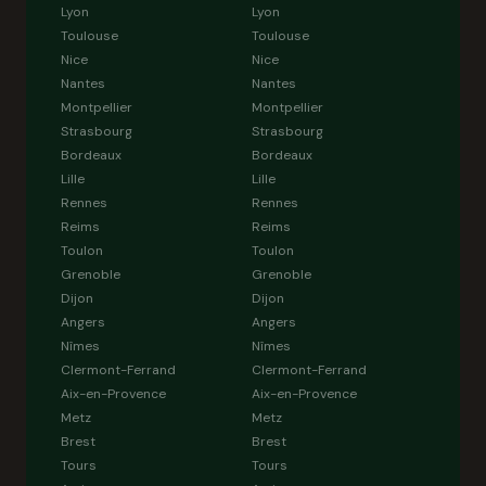
Lyon
Lyon
Toulouse
Toulouse
Nice
Nice
Nantes
Nantes
Montpellier
Montpellier
Strasbourg
Strasbourg
Bordeaux
Bordeaux
Lille
Lille
Rennes
Rennes
Reims
Reims
Toulon
Toulon
Grenoble
Grenoble
Dijon
Dijon
Angers
Angers
Nîmes
Nîmes
Clermont-Ferrand
Clermont-Ferrand
Aix-en-Provence
Aix-en-Provence
Metz
Metz
Brest
Brest
Tours
Tours