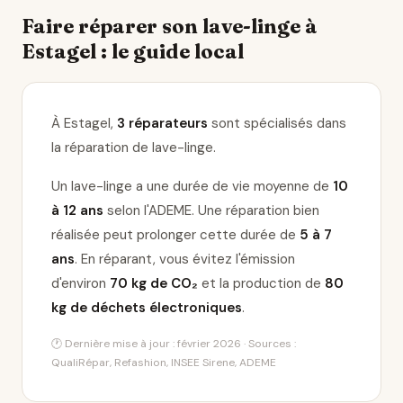
Faire réparer son lave-linge à
Estagel : le guide local
À Estagel,
3 réparateurs
sont spécialisés dans
la réparation de lave-linge
.
Un lave-linge a une durée de vie moyenne de
10
à 12 ans
selon l'ADEME. Une réparation bien
réalisée peut prolonger cette durée de
5 à 7
ans
. En réparant, vous évitez l'émission
d'environ
70 kg de CO₂
et la production de
80
kg de déchets électroniques
.
🕐 Dernière mise à jour : février 2026 · Sources :
QualiRépar, Refashion, INSEE Sirene, ADEME