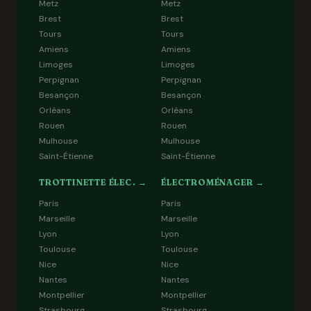
Metz
Metz
Brest
Brest
Tours
Tours
Amiens
Amiens
Limoges
Limoges
Perpignan
Perpignan
Besançon
Besançon
Orléans
Orléans
Rouen
Rouen
Mulhouse
Mulhouse
Saint-Étienne
Saint-Étienne
TROTTINETTE ÉLEC. →
ÉLECTROMÉNAGER →
Paris
Paris
Marseille
Marseille
Lyon
Lyon
Toulouse
Toulouse
Nice
Nice
Nantes
Nantes
Montpellier
Montpellier
Strasbourg
Strasbourg