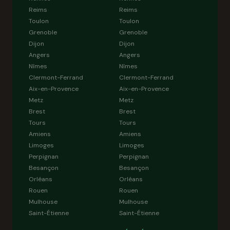
Reims
Reims
Toulon
Toulon
Grenoble
Grenoble
Dijon
Dijon
Angers
Angers
Nîmes
Nîmes
Clermont-Ferrand
Clermont-Ferrand
Aix-en-Provence
Aix-en-Provence
Metz
Metz
Brest
Brest
Tours
Tours
Amiens
Amiens
Limoges
Limoges
Perpignan
Perpignan
Besançon
Besançon
Orléans
Orléans
Rouen
Rouen
Mulhouse
Mulhouse
Saint-Étienne
Saint-Étienne