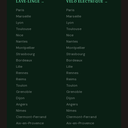
LAVE-LINGE →
VÉLO ÉLECTRIQUE →
Paris
Paris
Marseille
Marseille
Lyon
Lyon
Toulouse
Toulouse
Nice
Nice
Nantes
Nantes
Montpellier
Montpellier
Strasbourg
Strasbourg
Bordeaux
Bordeaux
Lille
Lille
Rennes
Rennes
Reims
Reims
Toulon
Toulon
Grenoble
Grenoble
Dijon
Dijon
Angers
Angers
Nîmes
Nîmes
Clermont-Ferrand
Clermont-Ferrand
Aix-en-Provence
Aix-en-Provence