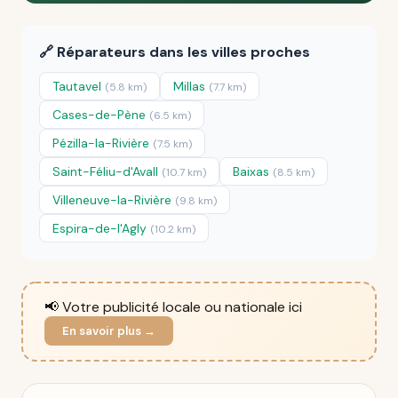
🔗 Réparateurs dans les villes proches
Tautavel
Millas
(5.8 km)
(7.7 km)
Cases-de-Pène
(6.5 km)
Pézilla-la-Rivière
(7.5 km)
Saint-Féliu-d'Avall
Baixas
(10.7 km)
(8.5 km)
Villeneuve-la-Rivière
(9.8 km)
Espira-de-l'Agly
(10.2 km)
📢 Votre publicité locale ou nationale ici
En savoir plus →