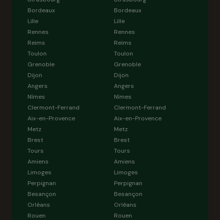
Bordeaux
Bordeaux
Lille
Lille
Rennes
Rennes
Reims
Reims
Toulon
Toulon
Grenoble
Grenoble
Dijon
Dijon
Angers
Angers
Nîmes
Nîmes
Clermont-Ferrand
Clermont-Ferrand
Aix-en-Provence
Aix-en-Provence
Metz
Metz
Brest
Brest
Tours
Tours
Amiens
Amiens
Limoges
Limoges
Perpignan
Perpignan
Besançon
Besançon
Orléans
Orléans
Rouen
Rouen