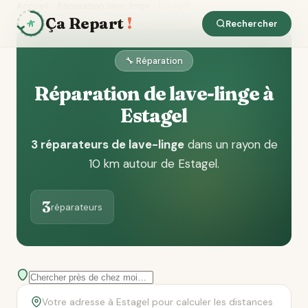
Accueil
Réparation lave-linge
Estagel
Ça Repart
!
Rechercher
🔧 Réparation
Réparation de lave-linge à
Estagel
3 réparateurs de lave-linge
dans un rayon de
10 km autour de Estagel
.
3
réparateurs