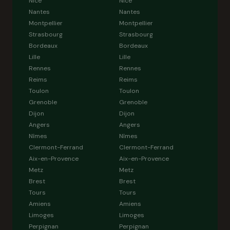
Nice
Nice
Nantes
Nantes
Montpellier
Montpellier
Strasbourg
Strasbourg
Bordeaux
Bordeaux
Lille
Lille
Rennes
Rennes
Reims
Reims
Toulon
Toulon
Grenoble
Grenoble
Dijon
Dijon
Angers
Angers
Nîmes
Nîmes
Clermont-Ferrand
Clermont-Ferrand
Aix-en-Provence
Aix-en-Provence
Metz
Metz
Brest
Brest
Tours
Tours
Amiens
Amiens
Limoges
Limoges
Perpignan
Perpignan