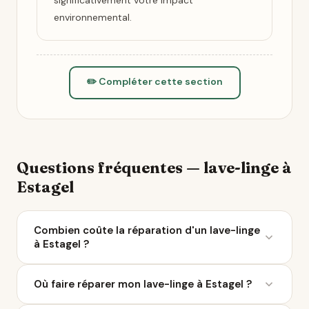
significativement votre impact
environnemental.
✏️ Compléter cette section
Questions fréquentes — lave-linge à
Estagel
Combien coûte la réparation d'un lave-linge
à Estagel ?
Le coût moyen d'une réparation de lave-linge varie
Où faire réparer mon lave-linge à Estagel ?
entre 50 et 200 € selon la panne. À Estagel, 3
réparateurs sont référencés sur Ça Repart. Avec le