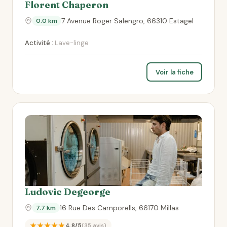
Florent Chaperon
7 Avenue Roger Salengro, 66310 Estagel
0.0 km
Activité :
Lave-linge
Voir la fiche
Ludovic Degeorge
16 Rue Des Camporells, 66170 Millas
7.7 km
★★★★★
4.8/5
(35 avis)