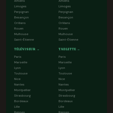
Amiens
Amiens
Limoges
Limoges
Perpignan
Perpignan
Besançon
Besançon
Orléans
Orléans
Rouen
Rouen
Mulhouse
Mulhouse
Saint-Étienne
Saint-Étienne
TÉLÉVISEUR →
TABLETTE →
Paris
Paris
Marseille
Marseille
Lyon
Lyon
Toulouse
Toulouse
Nice
Nice
Nantes
Nantes
Montpellier
Montpellier
Strasbourg
Strasbourg
Bordeaux
Bordeaux
Lille
Lille
Rennes
Rennes