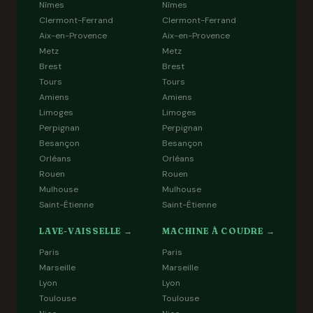
Nîmes
Nîmes
Clermont-Ferrand
Clermont-Ferrand
Aix-en-Provence
Aix-en-Provence
Metz
Metz
Brest
Brest
Tours
Tours
Amiens
Amiens
Limoges
Limoges
Perpignan
Perpignan
Besançon
Besançon
Orléans
Orléans
Rouen
Rouen
Mulhouse
Mulhouse
Saint-Étienne
Saint-Étienne
LAVE-VAISSELLE →
MACHINE À COUDRE →
Paris
Paris
Marseille
Marseille
Lyon
Lyon
Toulouse
Toulouse