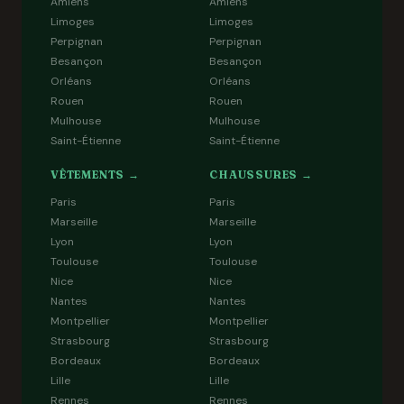
Amiens
Amiens
Limoges
Limoges
Perpignan
Perpignan
Besançon
Besançon
Orléans
Orléans
Rouen
Rouen
Mulhouse
Mulhouse
Saint-Étienne
Saint-Étienne
VÊTEMENTS →
CHAUSSURES →
Paris
Paris
Marseille
Marseille
Lyon
Lyon
Toulouse
Toulouse
Nice
Nice
Nantes
Nantes
Montpellier
Montpellier
Strasbourg
Strasbourg
Bordeaux
Bordeaux
Lille
Lille
Rennes
Rennes