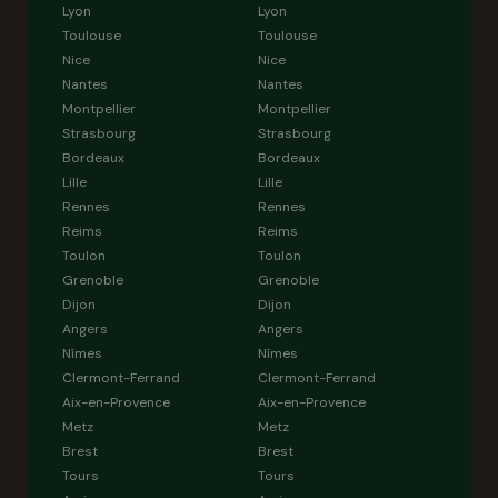
Lyon
Lyon
Toulouse
Toulouse
Nice
Nice
Nantes
Nantes
Montpellier
Montpellier
Strasbourg
Strasbourg
Bordeaux
Bordeaux
Lille
Lille
Rennes
Rennes
Reims
Reims
Toulon
Toulon
Grenoble
Grenoble
Dijon
Dijon
Angers
Angers
Nîmes
Nîmes
Clermont-Ferrand
Clermont-Ferrand
Aix-en-Provence
Aix-en-Provence
Metz
Metz
Brest
Brest
Tours
Tours