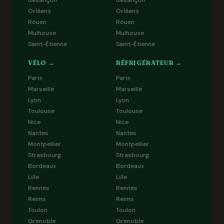
Besançon
Besançon
Orléans
Orléans
Rouen
Rouen
Mulhouse
Mulhouse
Saint-Étienne
Saint-Étienne
VÉLO →
RÉFRIGÉRATEUR →
Paris
Paris
Marseille
Marseille
Lyon
Lyon
Toulouse
Toulouse
Nice
Nice
Nantes
Nantes
Montpellier
Montpellier
Strasbourg
Strasbourg
Bordeaux
Bordeaux
Lille
Lille
Rennes
Rennes
Reims
Reims
Toulon
Toulon
Grenoble
Grenoble