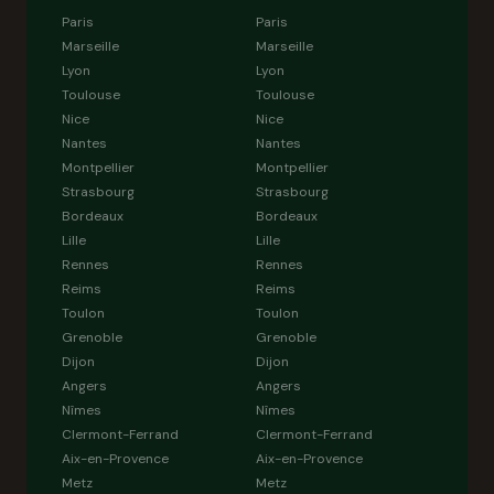
Paris
Paris
Marseille
Marseille
Lyon
Lyon
Toulouse
Toulouse
Nice
Nice
Nantes
Nantes
Montpellier
Montpellier
Strasbourg
Strasbourg
Bordeaux
Bordeaux
Lille
Lille
Rennes
Rennes
Reims
Reims
Toulon
Toulon
Grenoble
Grenoble
Dijon
Dijon
Angers
Angers
Nîmes
Nîmes
Clermont-Ferrand
Clermont-Ferrand
Aix-en-Provence
Aix-en-Provence
Metz
Metz