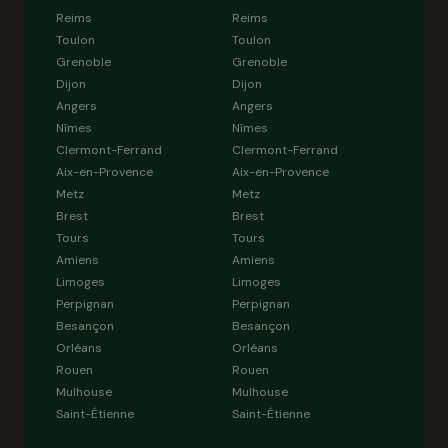
Reims
Reims
Toulon
Toulon
Grenoble
Grenoble
Dijon
Dijon
Angers
Angers
Nîmes
Nîmes
Clermont-Ferrand
Clermont-Ferrand
Aix-en-Provence
Aix-en-Provence
Metz
Metz
Brest
Brest
Tours
Tours
Amiens
Amiens
Limoges
Limoges
Perpignan
Perpignan
Besançon
Besançon
Orléans
Orléans
Rouen
Rouen
Mulhouse
Mulhouse
Saint-Étienne
Saint-Étienne