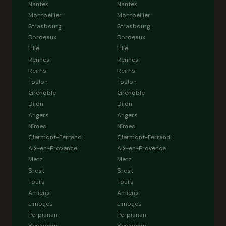
Nantes
Nantes
Montpellier
Montpellier
Strasbourg
Strasbourg
Bordeaux
Bordeaux
Lille
Lille
Rennes
Rennes
Reims
Reims
Toulon
Toulon
Grenoble
Grenoble
Dijon
Dijon
Angers
Angers
Nîmes
Nîmes
Clermont-Ferrand
Clermont-Ferrand
Aix-en-Provence
Aix-en-Provence
Metz
Metz
Brest
Brest
Tours
Tours
Amiens
Amiens
Limoges
Limoges
Perpignan
Perpignan