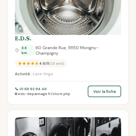
E.D.S.
60 Grande Rue, 91150 Morigny-
3.8
km
Champigny
★★★★★
4.6/5
(23 avis)
Activité :
Lave-linge
📞 01 69 92 94 46
Voir la fiche
🌐 eds-depannage.fr/store.php