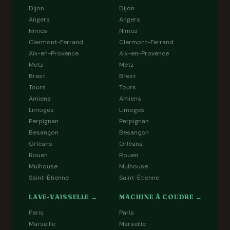
Dijon
Dijon
Angers
Angers
Nîmes
Nîmes
Clermont-Ferrand
Clermont-Ferrand
Aix-en-Provence
Aix-en-Provence
Metz
Metz
Brest
Brest
Tours
Tours
Amiens
Amiens
Limoges
Limoges
Perpignan
Perpignan
Besançon
Besançon
Orléans
Orléans
Rouen
Rouen
Mulhouse
Mulhouse
Saint-Étienne
Saint-Étienne
LAVE-VAISSELLE →
MACHINE À COUDRE →
Paris
Paris
Marseille
Marseille