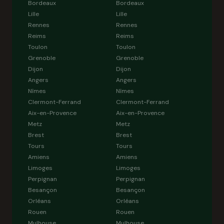
Bordeaux
Bordeaux
Lille
Lille
Rennes
Rennes
Reims
Reims
Toulon
Toulon
Grenoble
Grenoble
Dijon
Dijon
Angers
Angers
Nîmes
Nîmes
Clermont-Ferrand
Clermont-Ferrand
Aix-en-Provence
Aix-en-Provence
Metz
Metz
Brest
Brest
Tours
Tours
Amiens
Amiens
Limoges
Limoges
Perpignan
Perpignan
Besançon
Besançon
Orléans
Orléans
Rouen
Rouen
Mulhouse
Mulhouse