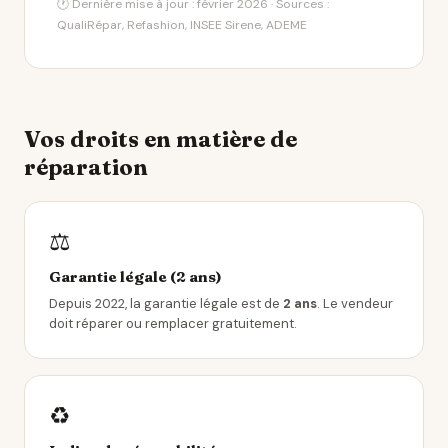
🕐 Dernière mise à jour : février 2026 · Sources :
QualiRépar, Refashion, INSEE Sirene, ADEME
Vos droits en matière de
réparation
⚖️
Garantie légale (2 ans)
Depuis 2022, la garantie légale est de
2 ans
. Le vendeur
doit réparer ou remplacer gratuitement.
♻️