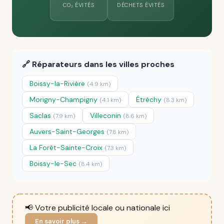
CO₂ ÉVITÉS
DÉCHETS ÉVITÉS
🔗 Réparateurs dans les villes proches
Boissy-la-Rivière
(4.9 km)
Morigny-Champigny
Étréchy
(4.1 km)
(8.3 km)
Saclas
Villeconin
(7.9 km)
(8.6 km)
Auvers-Saint-Georges
(7.8 km)
La Forêt-Sainte-Croix
(7.3 km)
Boissy-le-Sec
(8.4 km)
📢 Votre publicité locale ou nationale ici
En savoir plus →