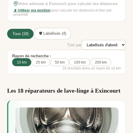
📡 Utiliser ma position
pour calculer les distances et trier par
proximité
🛡️ Labellisés (4)
Tous (18)
Trier par
Rayon de recherche :
10 km
25 km
50 km
100 km
200 km
18 résultats dans un rayon de 10 km
Les 18 réparateurs de lave-linge à Exincourt