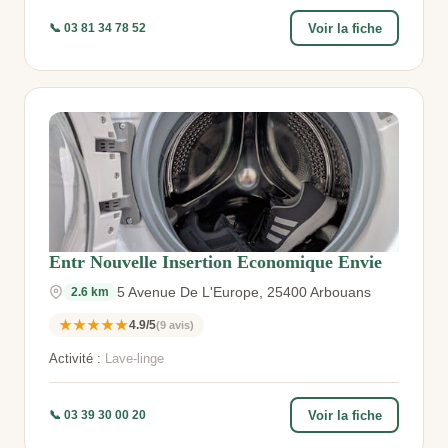
Voir la fiche
📞 03 81 34 78 52
Entr Nouvelle Insertion Economique Envie
5 Avenue De L'Europe, 25400 Arbouans
2.6 km
★★★★★
4.9/5
(9 avis)
Activité :
Lave-linge
Voir la fiche
📞 03 39 30 00 20