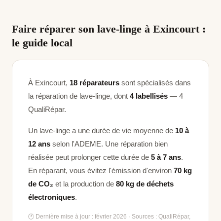
Faire réparer son lave-linge à Exincourt :
le guide local
À Exincourt,
18 réparateurs
sont spécialisés dans
la réparation de lave-linge
, dont
4 labellisés
— 4
QualiRépar
.
Un lave-linge a une durée de vie moyenne de
10 à
12 ans
selon l'ADEME. Une réparation bien
réalisée peut prolonger cette durée de
5 à 7 ans
.
En réparant, vous évitez l'émission d'environ
70 kg
de CO₂
et la production de
80 kg de déchets
électroniques
.
🕐 Dernière mise à jour : février 2026 · Sources : QualiRépar,