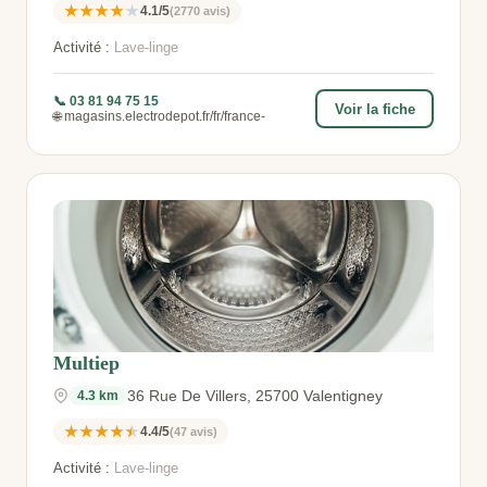
★★★★★
4.1/5
(2770 avis)
Activité :
Lave-linge
📞 03 81 94 75 15
Voir la fiche
🌐 magasins.electrodepot.fr/fr/france-
Multiep
36 Rue De Villers, 25700 Valentigney
4.3 km
★★★★★
4.4/5
(47 avis)
Activité :
Lave-linge