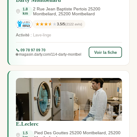
Darty Montbeliard
2 Rue Jean Baptiste Pertois 25200
1.8
km
Montbeliard, 25200 Montbeliard
★★★★★
3.5/5
(2122 avis)
Activité :
Lave-linge
📞 09 78 97 09 70
Voir la fiche
🌐 magasin.darty.com/114-darty-montbel
E.Leclerc
Pied Des Gouttes 25200 Montbeliard, 25200
1.5