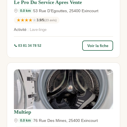
Le Pro Du Service Apres Vente
53 Rue D’Egouttes, 25400 Exincourt
0.0 km
★★★★★
3.9/5
(23 avis)
Activité :
Lave-linge
Voir la fiche
📞 03 81 34 78 52
Multiep
76 Rue Des Mines, 25400 Exincourt
0.0 km