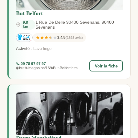
But Belfort
1 Rue De Delle 90400 Sevenans, 90400
9.8
km
Sevenans
★★★★★
3.4/5
(1893 avis)
Activité :
Lave-linge
📞 09 78 97 97 97
Voir la fiche
🌐 but.fr/magasins/169/But-Belfort.htm