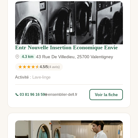
Entr Nouvelle Insertion Economique Envie
43 Rue De Villedieu, 25700 Valentigney
4.3 km
★★★★★
4.5/5
(4 avis)
Activité :
Lave-linge
📞 03 81 96 16 59
🌐 ensemblier-defi.fr
Voir la fiche