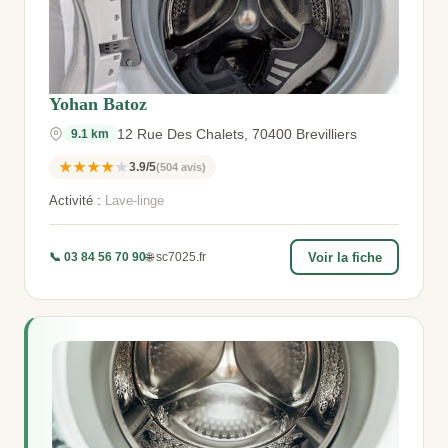
Yohan Batoz
12 Rue Des Chalets, 70400 Brevilliers
9.1 km
★★★★★
3.9/5
(504 avis)
Activité :
Lave-linge
📞 03 84 56 70 90
🌐 sc7025.fr
Voir la fiche