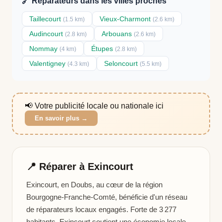
🔗 Réparateurs dans les villes proches
Taillecourt
Vieux-Charmont
(1.5 km)
(2.6 km)
Audincourt
Arbouans
(2.8 km)
(2.6 km)
Nommay
Étupes
(4 km)
(2.8 km)
Valentigney
Seloncourt
(4.3 km)
(5.5 km)
📢 Votre publicité locale ou nationale ici
En savoir plus →
📍 Réparer à Exincourt
Exincourt, en Doubs, au cœur de la région
Bourgogne-Franche-Comté, bénéficie d'un réseau
de réparateurs locaux engagés. Forte de 3 277
habitants, Exincourt soutient une économie locale