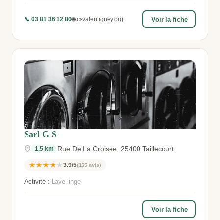
📞 03 81 36 12 80
🌐 csvalentigney.org
Voir la fiche
Sarl G S
Rue De La Croisee, 25400 Taillecourt
1.5 km
★★★★★
3.9/5
(165 avis)
Activité :
Lave-linge
Voir la fiche