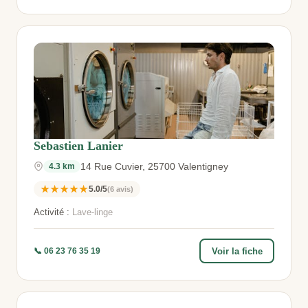
Sebastien Lanier
14 Rue Cuvier, 25700 Valentigney
4.3 km
★★★★★
5.0/5
(6 avis)
Activité :
Lave-linge
Voir la fiche
📞 06 23 76 35 19