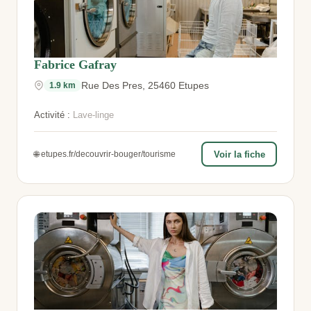
Fabrice Gafray
Rue Des Pres, 25460 Etupes
1.9 km
Activité :
Lave-linge
🌐 etupes.fr/decouvrir-bouger/tourisme
Voir la fiche