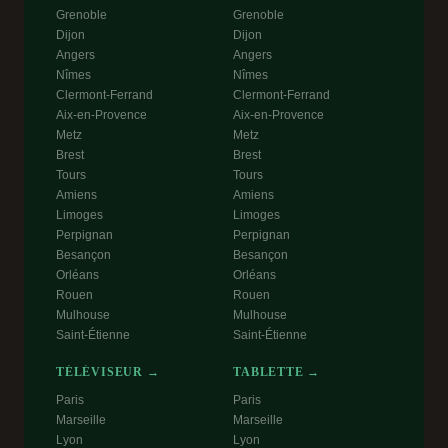
Grenoble
Grenoble
Dijon
Dijon
Angers
Angers
Nîmes
Nîmes
Clermont-Ferrand
Clermont-Ferrand
Aix-en-Provence
Aix-en-Provence
Metz
Metz
Brest
Brest
Tours
Tours
Amiens
Amiens
Limoges
Limoges
Perpignan
Perpignan
Besançon
Besançon
Orléans
Orléans
Rouen
Rouen
Mulhouse
Mulhouse
Saint-Étienne
Saint-Étienne
TÉLÉVISEUR →
TABLETTE →
Paris
Paris
Marseille
Marseille
Lyon
Lyon