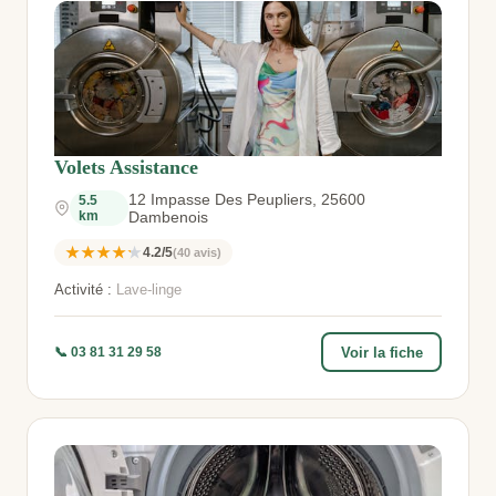
Volets Assistance
12 Impasse Des Peupliers, 25600
5.5
km
Dambenois
★★★★★
4.2/5
(40 avis)
Activité :
Lave-linge
Voir la fiche
📞 03 81 31 29 58