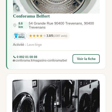
Conforama Belfort
54 Grande Rue 90400 Trevenans, 90400
8.6
km
Trevenans
★★★★★
3.8/5
(2387 avis)
Activité :
Lave-linge
📞 0 892 01 08 08
Voir la fiche
🌐 conforama.fr/magasins-conforama/bel