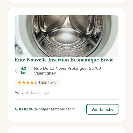
Entr Nouvelle Insertion Economique Envie
Rue De La Novie Prolongee, 25700
4.3
km
Valentigney
★★★★★
4.5/5
(4 avis)
Activité :
Lave-linge
📞 03 81 96 16 59
🌐 ensemblier-defi.fr
Voir la fiche