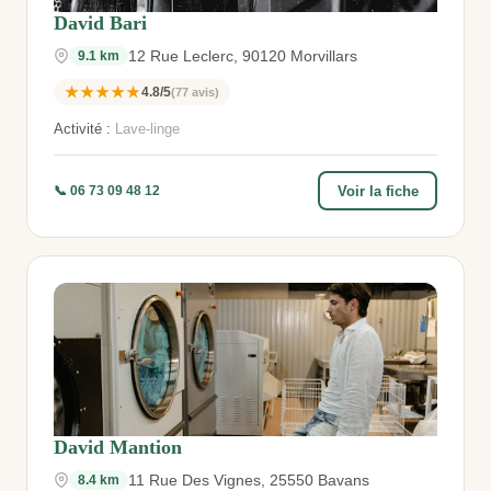
David Bari
12 Rue Leclerc, 90120 Morvillars
9.1 km
★★★★★
4.8/5
(77 avis)
Activité :
Lave-linge
Voir la fiche
📞 06 73 09 48 12
David Mantion
11 Rue Des Vignes, 25550 Bavans
8.4 km