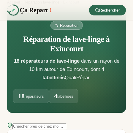
Accueil
Réparation lave-linge
Exincourt
Ça Repart
!
Rechercher
🔧 Réparation
Réparation de lave-linge à
Exincourt
18 réparateurs de lave-linge
dans un rayon de
10 km autour de Exincourt
, dont
4
labellisés
QualiRépar
.
18
4
réparateurs
labellisés