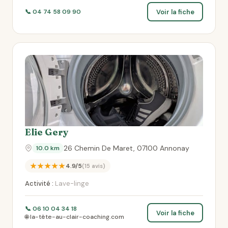
Voir la fiche
📞 04 74 58 09 90
Elie Gery
26 Chemin De Maret, 07100 Annonay
10.0 km
★★★★★
4.9/5
(15 avis)
Activité :
Lave-linge
📞 06 10 04 34 18
Voir la fiche
🌐 la-tête-au-clair-coaching.com