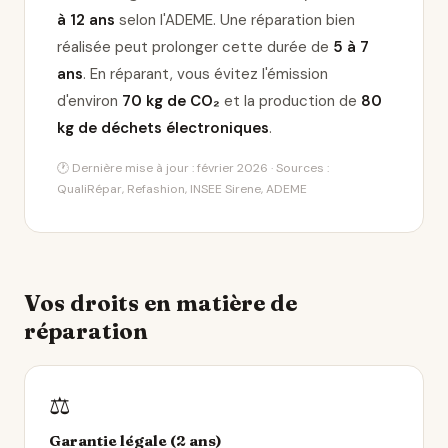
à 12 ans
selon l'ADEME. Une réparation bien
réalisée peut prolonger cette durée de
5 à 7
ans
. En réparant, vous évitez l'émission
d'environ
70 kg de CO₂
et la production de
80
kg de déchets électroniques
.
🕐 Dernière mise à jour : février 2026 · Sources :
QualiRépar, Refashion, INSEE Sirene, ADEME
Vos droits en matière de
réparation
⚖️
Garantie légale (2 ans)