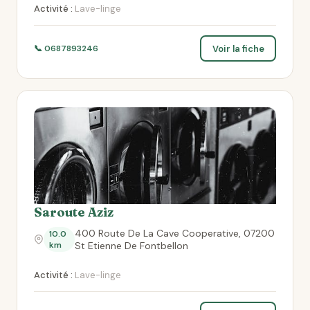
Activité :
Lave-linge
Voir la fiche
📞 0687893246
Saroute Aziz
400 Route De La Cave Cooperative, 07200
10.0
km
St Etienne De Fontbellon
Activité :
Lave-linge