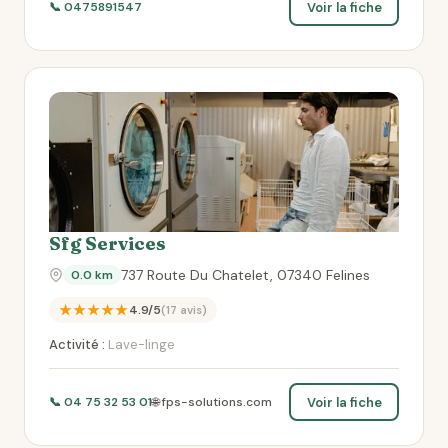
Voir la fiche
📞 0475891547
Sfg Services
737 Route Du Chatelet, 07340 Felines
0.0 km
★★★★★
4.9/5
(17 avis)
Activité :
Lave-linge
Voir la fiche
📞 04 75 32 53 01
🌐 fps-solutions.com