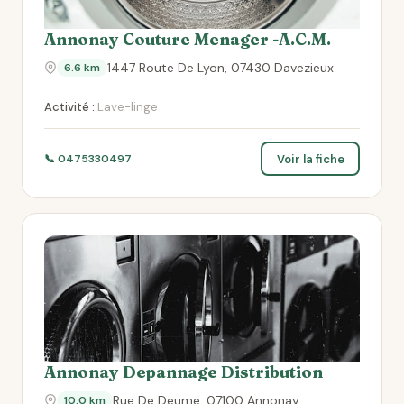
Annonay Couture Menager -A.C.M.
1447 Route De Lyon, 07430 Davezieux
6.6 km
Activité :
Lave-linge
Voir la fiche
📞 0475330497
Annonay Depannage Distribution
Rue De Deume, 07100 Annonay
10.0 km