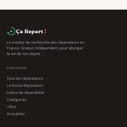
détachées pendant 5 à 10 ans. Les réparateurs de
Félines ont accès à des réseaux de grossistes
spécialisés.
Ça Repart
!
Le moteur de recherche des réparateurs en
France. Gratuit, indépendant, pour allonger
la vie de vos objets.
EXPLORER
Tous les réparateurs
Le Bonus Réparation
Indice de réparabilité
Catégories
Villes
Actualités