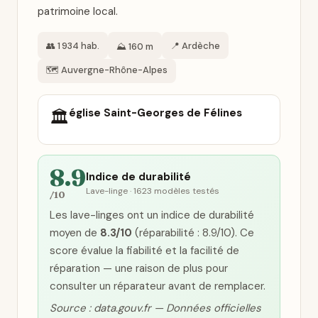
patrimoine local.
👥 1 934 hab.
📍 Ardèche
⛰️ 160 m
🗺️ Auvergne-Rhône-Alpes
église Saint-Georges de Félines
🏛️
8.9
Indice de durabilité
Lave-linge · 1623 modèles testés
/10
Les lave-linges ont un indice de durabilité
moyen de
8.3/10
(réparabilité : 8.9/10). Ce
score évalue la fiabilité et la facilité de
réparation — une raison de plus pour
consulter un réparateur avant de remplacer.
Source : data.gouv.fr — Données officielles