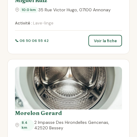
Miguel Ruiz
35 Rue Victor Hugo, 07100 Annonay
10.0 km
Activité :
Lave-linge
Voir la fiche
📞 06 50 06 55 42
Morelon Gerard
2 Impasse Des Hirondelles Gencenas,
8.4
km
42520 Bessey