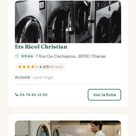
Ets Ricol Christian
7 Rue De Cachepiou, 38150 Chanas
8.8 km
★★★★★
4.3/5
(10 avis)
Activité :
Lave-linge
Voir la fiche
📞 04 74 84 22 65