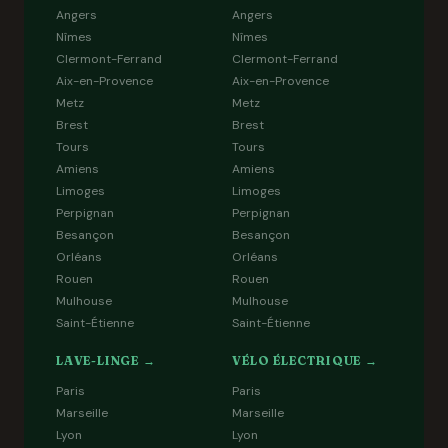
Angers
Angers
Nîmes
Nîmes
Clermont-Ferrand
Clermont-Ferrand
Aix-en-Provence
Aix-en-Provence
Metz
Metz
Brest
Brest
Tours
Tours
Amiens
Amiens
Limoges
Limoges
Perpignan
Perpignan
Besançon
Besançon
Orléans
Orléans
Rouen
Rouen
Mulhouse
Mulhouse
Saint-Étienne
Saint-Étienne
LAVE-LINGE →
VÉLO ÉLECTRIQUE →
Paris
Paris
Marseille
Marseille
Lyon
Lyon