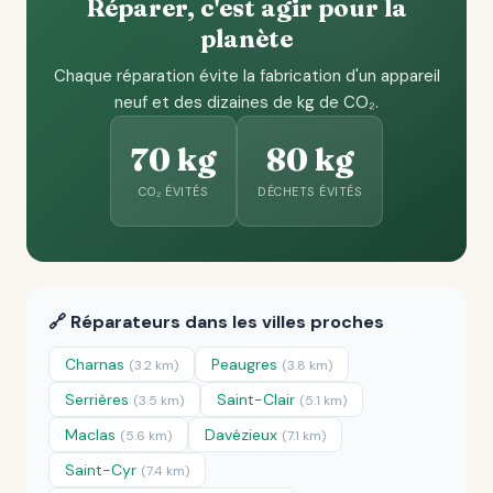
Réparer, c'est agir pour la
planète
Chaque réparation évite la fabrication d'un appareil
neuf et des dizaines de kg de CO₂.
70 kg
80 kg
CO₂ ÉVITÉS
DÉCHETS ÉVITÉS
🔗 Réparateurs dans les villes proches
Charnas
Peaugres
(3.2 km)
(3.8 km)
Serrières
Saint-Clair
(3.5 km)
(5.1 km)
Maclas
Davézieux
(5.6 km)
(7.1 km)
Saint-Cyr
(7.4 km)