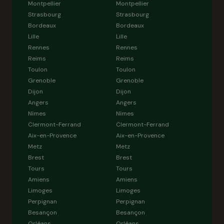
Montpellier
Montpellier
Strasbourg
Strasbourg
Bordeaux
Bordeaux
Lille
Lille
Rennes
Rennes
Reims
Reims
Toulon
Toulon
Grenoble
Grenoble
Dijon
Dijon
Angers
Angers
Nîmes
Nîmes
Clermont-Ferrand
Clermont-Ferrand
Aix-en-Provence
Aix-en-Provence
Metz
Metz
Brest
Brest
Tours
Tours
Amiens
Amiens
Limoges
Limoges
Perpignan
Perpignan
Besançon
Besançon
Orléans
Orléans