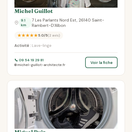
Michel Guillot
7 Les Parlants Nord Est, 26140 Saint-
9.1
km
Rambert-D'Albon
★★★★★
5.0/5
(2 avis)
Activité :
Lave-linge
📞 09 54 19 29 81
Voir la fiche
🌐 michel-guillot-architecte.fr