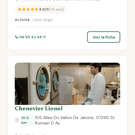
★★★★★
4.6/5
(70 avis)
Activité :
Lave-linge
Voir la fiche
📞 06 95 42 48 17
Chenevier Lionel
105 Allee Du Vallon De Jaloine, 07290 St
10.0
km
Romain D Ay