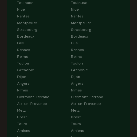
Toulouse
Toulouse
Nice
Nice
Nantes
Nantes
Montpellier
Montpellier
Strasbourg
Strasbourg
Bordeaux
Bordeaux
Lille
Lille
Rennes
Rennes
Reims
Reims
Toulon
Toulon
Grenoble
Grenoble
Dijon
Dijon
Angers
Angers
Nîmes
Nîmes
Clermont-Ferrand
Clermont-Ferrand
Aix-en-Provence
Aix-en-Provence
Metz
Metz
Brest
Brest
Tours
Tours
Amiens
Amiens