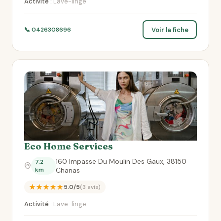
Activité :
Lave-linge
Voir la fiche
📞 0426308696
Eco Home Services
160 Impasse Du Moulin Des Gaux, 38150
7.2
km
Chanas
★★★★★
5.0/5
(3 avis)
Activité :
Lave-linge