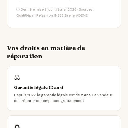
🕐 Dernière mise à jour : février 2026 · Sources :
QualiRépar, Refashion, INSEE Sirene, ADEME
Vos droits en matière de
réparation
⚖️
Garantie légale (2 ans)
Depuis 2022, la garantie légale est de
2 ans
. Le vendeur
doit réparer ou remplacer gratuitement.
♻️