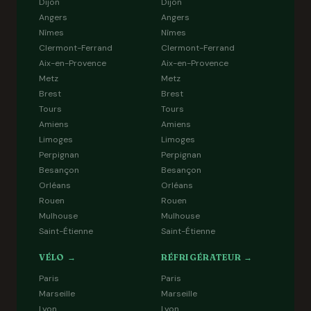
Dijon
Dijon
Angers
Angers
Nîmes
Nîmes
Clermont-Ferrand
Clermont-Ferrand
Aix-en-Provence
Aix-en-Provence
Metz
Metz
Brest
Brest
Tours
Tours
Amiens
Amiens
Limoges
Limoges
Perpignan
Perpignan
Besançon
Besançon
Orléans
Orléans
Rouen
Rouen
Mulhouse
Mulhouse
Saint-Étienne
Saint-Étienne
VÉLO →
RÉFRIGÉRATEUR →
Paris
Paris
Marseille
Marseille
Lyon
Lyon