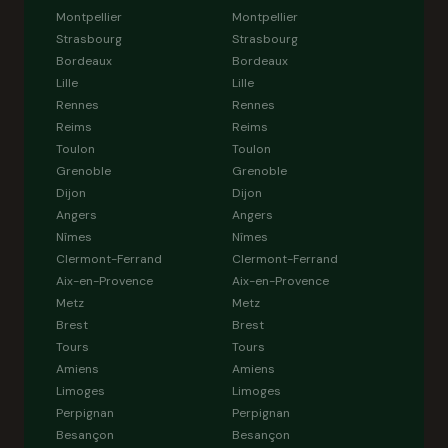
Montpellier
Montpellier
Strasbourg
Strasbourg
Bordeaux
Bordeaux
Lille
Lille
Rennes
Rennes
Reims
Reims
Toulon
Toulon
Grenoble
Grenoble
Dijon
Dijon
Angers
Angers
Nîmes
Nîmes
Clermont-Ferrand
Clermont-Ferrand
Aix-en-Provence
Aix-en-Provence
Metz
Metz
Brest
Brest
Tours
Tours
Amiens
Amiens
Limoges
Limoges
Perpignan
Perpignan
Besançon
Besançon