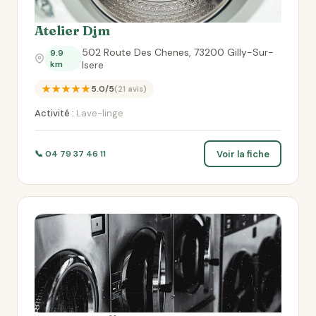
Atelier Djm
502 Route Des Chenes, 73200 Gilly-Sur-
9.9
km
Isere
★★★★★
5.0/5
(21 avis)
Activité :
Lave-linge
Voir la fiche
📞 04 79 37 46 11