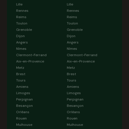
Lille
Lille
Rennes
Rennes
Reims
Reims
Toulon
Toulon
Grenoble
Grenoble
Dijon
Dijon
Angers
Angers
Nîmes
Nîmes
Clermont-Ferrand
Clermont-Ferrand
Aix-en-Provence
Aix-en-Provence
Metz
Metz
Brest
Brest
Tours
Tours
Amiens
Amiens
Limoges
Limoges
Perpignan
Perpignan
Besançon
Besançon
Orléans
Orléans
Rouen
Rouen
Mulhouse
Mulhouse