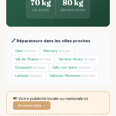
70 kg
80 kg
CO₂ ÉVITÉS
DÉCHETS ÉVITÉS
🔗 Réparateurs dans les villes proches
Giez
Mercury
(3.4 km)
(6.2 km)
Val de Chaise
Verrens-Arvey
(5.7 km)
(8.1 km)
Doussard
Gilly-sur-Isère
(6.2 km)
(9.9 km)
Lathuile
Talloires-Montmin
(8.4 km)
(10.2 km)
📢 Votre publicité locale ou nationale ici
En savoir plus →