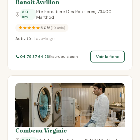
Benoit Avrillon
Rte Forestiere Des Ratelieres, 73400
8.0
km
Marthod
★★★★★
5.0/5
(10 avis)
Activité :
Lave-linge
Voir la fiche
📞 04 79 37 64 26
🌐 acrobois.com
Combeau Virginie