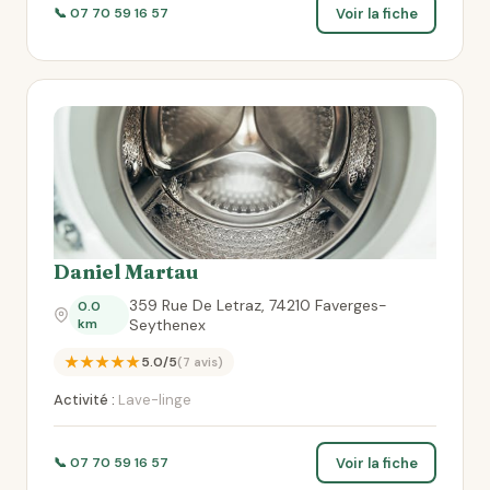
Voir la fiche
📞 07 70 59 16 57
Daniel Martau
359 Rue De Letraz, 74210 Faverges-
0.0
km
Seythenex
★★★★★
5.0/5
(7 avis)
Activité :
Lave-linge
Voir la fiche
📞 07 70 59 16 57