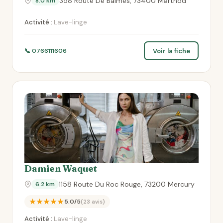
358 Route De Balmes, 73400 Marthod
8.0 km
Activité :
Lave-linge
Voir la fiche
📞 0766111606
Damien Waquet
1158 Route Du Roc Rouge, 73200 Mercury
6.2 km
★★★★★
5.0/5
(23 avis)
Activité :
Lave-linge