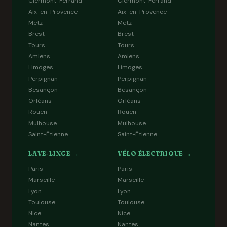
Clermont-Ferrand
Clermont-Ferrand
Aix-en-Provence
Aix-en-Provence
Metz
Metz
Brest
Brest
Tours
Tours
Amiens
Amiens
Limoges
Limoges
Perpignan
Perpignan
Besançon
Besançon
Orléans
Orléans
Rouen
Rouen
Mulhouse
Mulhouse
Saint-Étienne
Saint-Étienne
LAVE-LINGE →
VÉLO ÉLECTRIQUE →
Paris
Paris
Marseille
Marseille
Lyon
Lyon
Toulouse
Toulouse
Nice
Nice
Nantes
Nantes