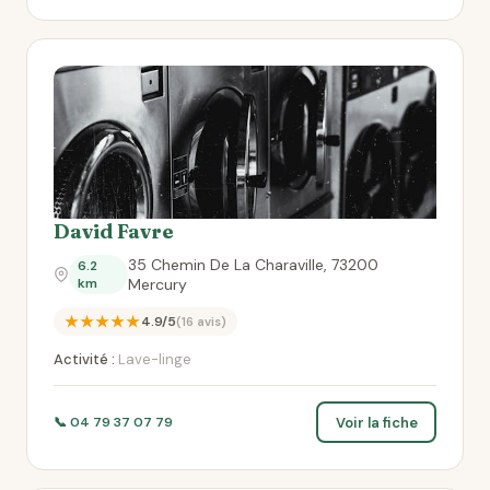
David Favre
35 Chemin De La Charaville, 73200
6.2
km
Mercury
★★★★★
4.9/5
(16 avis)
Activité :
Lave-linge
Voir la fiche
📞 04 79 37 07 79