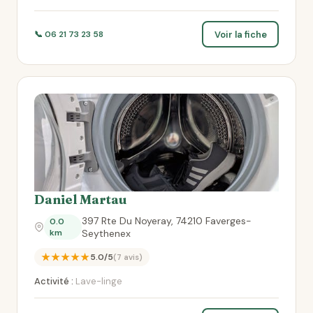
Voir la fiche
📞 06 21 73 23 58
Daniel Martau
397 Rte Du Noyeray, 74210 Faverges-
0.0
km
Seythenex
★★★★★
5.0/5
(7 avis)
Activité :
Lave-linge