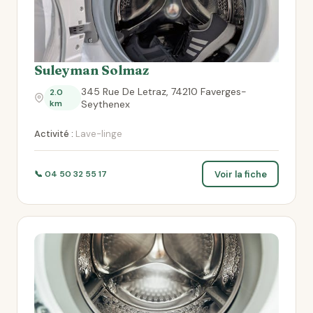
Suleyman Solmaz
345 Rue De Letraz, 74210 Faverges-
2.0
km
Seythenex
Activité :
Lave-linge
Voir la fiche
📞 04 50 32 55 17