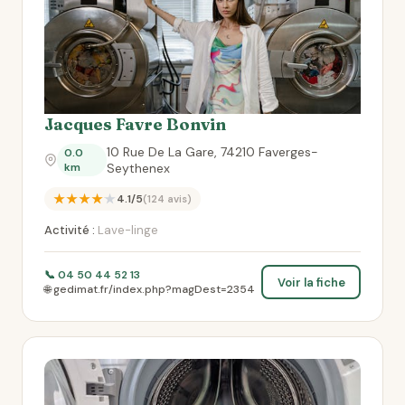
Jacques Favre Bonvin
10 Rue De La Gare, 74210 Faverges-
0.0
km
Seythenex
★★★★★
4.1/5
(124 avis)
Activité :
Lave-linge
📞 04 50 44 52 13
Voir la fiche
🌐 gedimat.fr/index.php?magDest=2354