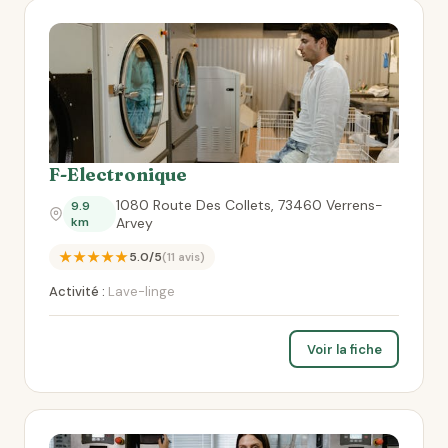
F-Electronique
1080 Route Des Collets, 73460 Verrens-
9.9
km
Arvey
★★★★★
5.0/5
(11 avis)
Activité :
Lave-linge
Voir la fiche