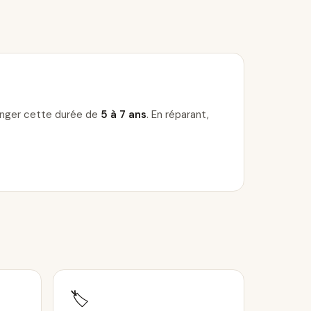
longer cette durée de
5 à 7 ans
. En réparant,
🏷️