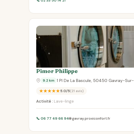
📞 02 33 50 14 21
Pimor Philippe
1 Pl De La Bascule, 50450 Gavray-Sur
9.2 km
★★★★★
5.0/5
(21 avis)
Activité :
Lave-linge
📞 06 77 49 66 94
🌐 gavray.proxiconfort.fr