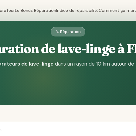
parateur
Le Bonus Réparation
Indice de réparabilité
Comment ça mar
🔧 Réparation
ation de lave-linge à 
arateurs de lave-linge
dans un rayon de 10 km autour de 