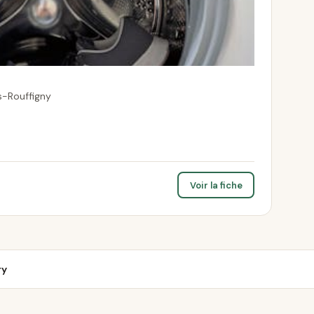
s-Rouffigny
Voir la fiche
ry