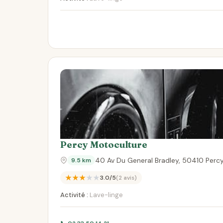
Percy Motoculture
40 Av Du General Bradley, 50410 Per
9.5 km
★★★★★
3.0/5
(2 avis)
Activité :
Lave-linge