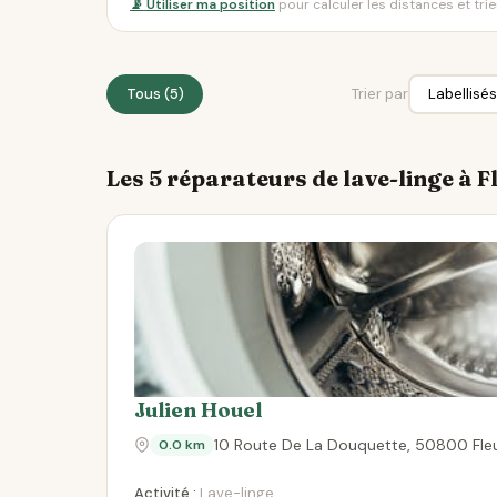
📡 Utiliser ma position
pour calculer les distances et tri
Tous (5)
Trier par
Les 5 réparateurs de lave-linge à F
Julien Houel
10 Route De La Douquette, 50800 Fle
0.0 km
Activité :
Lave-linge