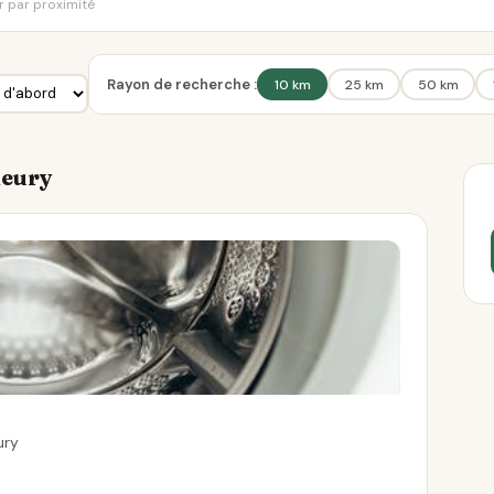
er par proximité
Rayon de recherche :
10 km
25 km
50 km
leury
ury