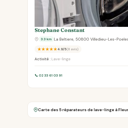
Stephane Constant
La Beltiere, 50800 Villedieu-Les-Poele
3.3 km
★★★★★
4.9/5
(8 avis)
Activité :
Lave-linge
📞 02 33 61 03 91
Carte des 5 réparateurs de lave-linge à Fleu