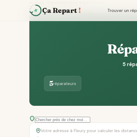
Accueil
Réparation lave-linge
Fleury
Ça Repart
!
Trouver un ré
Répar
5 rép
5
réparateurs