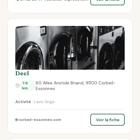
Decl
60 Allee Aristide Briand, 91100 Corbeil-
7.9
km
Essonnes
Activité :
Lave-linge
Voir la fiche
🌐 corbeil-essonnes.com