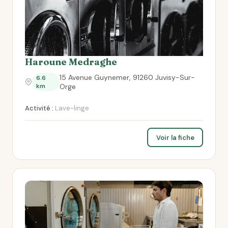
Haroune Medraghe
15 Avenue Guynemer, 91260 Juvisy-Sur-
6.6
km
Orge
Activité :
Lave-linge
Voir la fiche