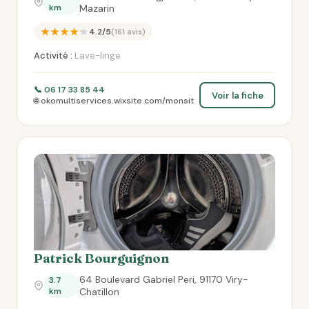
km
Mazarin
★★★★★
4.2/5
(161 avis)
Activité :
Lave-linge
📞 06 17 33 85 44
Voir la fiche
🌐 okomultiservices.wixsite.com/monsit
Patrick Bourguignon
64 Boulevard Gabriel Peri, 91170 Viry-
3.7
km
Chatillon