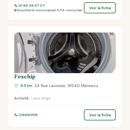
📞 01 69 09 67 07
Voir la fiche
🌐 boucherie.novoviande.fr/14-novovian
Foxchip
24 Rue Lavoisier, 91540 Mennecy
9.5 km
Activité :
Lave-linge
Voir la fiche
📞 0169901116