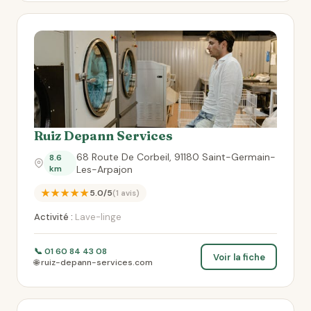
Ruiz Depann Services
68 Route De Corbeil, 91180 Saint-Germain-
8.6
km
Les-Arpajon
★★★★★
5.0/5
(1 avis)
Activité :
Lave-linge
📞 01 60 84 43 08
Voir la fiche
🌐 ruiz-depann-services.com