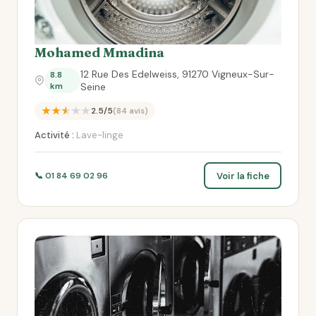
Mohamed Mmadina
12 Rue Des Edelweiss, 91270 Vigneux-Sur-
8.8
km
Seine
★★★★★
2.5/5
(84 avis)
Activité :
Lave-linge
Voir la fiche
📞 01 84 69 02 96