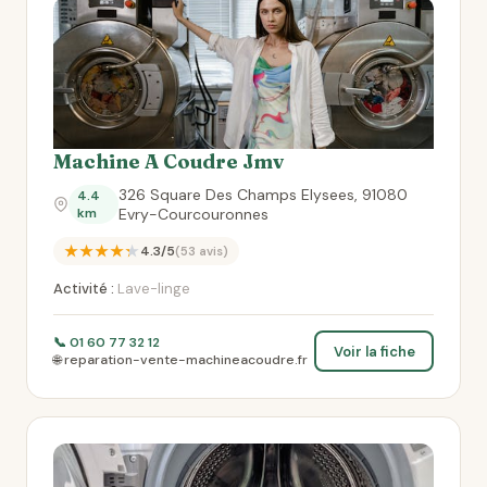
Machine A Coudre Jmv
326 Square Des Champs Elysees, 91080
4.4
km
Evry-Courcouronnes
★★★★★
4.3/5
(53 avis)
Activité :
Lave-linge
📞 01 60 77 32 12
Voir la fiche
🌐 reparation-vente-machineacoudre.fr