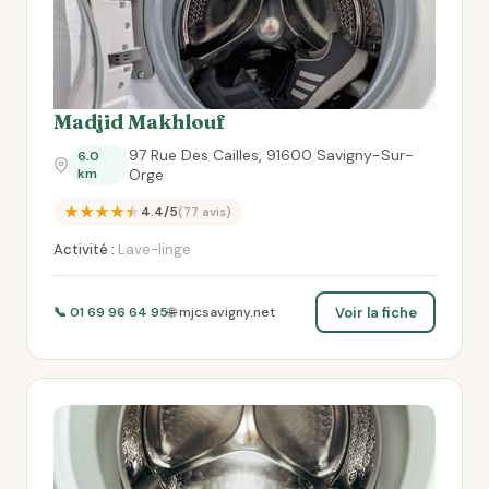
Madjid Makhlouf
97 Rue Des Cailles, 91600 Savigny-Sur-
6.0
km
Orge
★★★★★
4.4/5
(77 avis)
Activité :
Lave-linge
Voir la fiche
📞 01 69 96 64 95
🌐 mjcsavigny.net