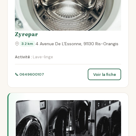
Zyrepar
4 Avenue De L'Essonne, 91130 Ris-Orangis
3.2 km
Activité :
Lave-linge
Voir la fiche
📞 0649600107