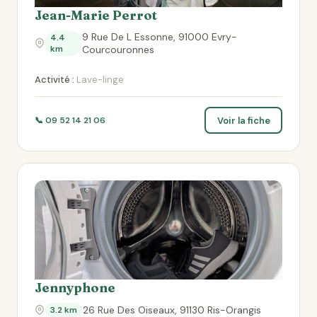
Jean-Marie Perrot
9 Rue De L Essonne, 91000 Evry-
4.4
km
Courcouronnes
Activité :
Lave-linge
Voir la fiche
📞 09 52 14 21 06
Jennyphone
26 Rue Des Oiseaux, 91130 Ris-Orangis
3.2 km