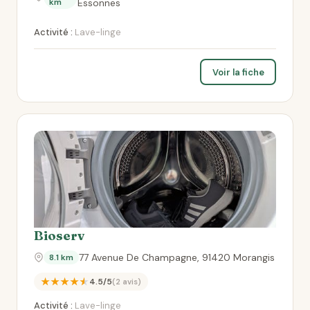
km
Essonnes
Activité :
Lave-linge
Voir la fiche
Bioserv
77 Avenue De Champagne, 91420 Morangis
8.1 km
★★★★★
4.5/5
(2 avis)
Activité :
Lave-linge