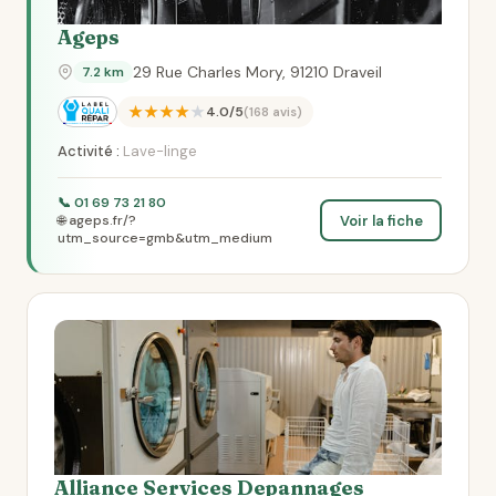
Ageps
29 Rue Charles Mory, 91210 Draveil
7.2 km
★★★★★
4.0/5
(168 avis)
Activité :
Lave-linge
📞 01 69 73 21 80
Voir la fiche
🌐 ageps.fr/?
utm_source=gmb&utm_medium
Alliance Services Depannages