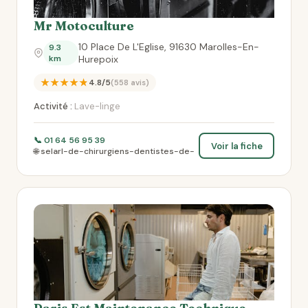
Mr Motoculture
10 Place De L'Eglise, 91630 Marolles-En-
9.3
km
Hurepoix
★★★★★
4.8/5
(558 avis)
Activité :
Lave-linge
📞 01 64 56 95 39
Voir la fiche
🌐 selarl-de-chirurgiens-dentistes-de-