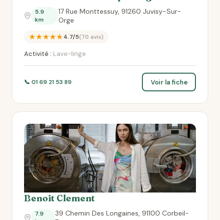
17 Rue Monttessuy, 91260 Juvisy-Sur-
5.9
km
Orge
★★★★★
4.7/5
(70 avis)
Activité :
Lave-linge
Voir la fiche
📞 01 69 21 53 89
Benoit Clement
39 Chemin Des Longaines, 91100 Corbeil-
7.9