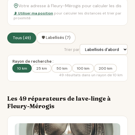
📡 Utiliser ma position
pour calculer les distances et trier par
proximité
🛡️ Labellisés (7)
Tous (49)
Trier par
Rayon de recherche :
10 km
25 km
50 km
100 km
200 km
49 résultats dans un rayon de 10 km
Les 49 réparateurs de lave-linge à
Fleury-Mérogis