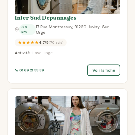
Inter Sud Depannages
17 Rue Monttessuy, 91260 Juvisy-Sur-
6.6
km
Orge
★★★★★
4.7/5
(70 avis)
Activité :
Lave-linge
Voir la fiche
📞 01 69 21 53 89