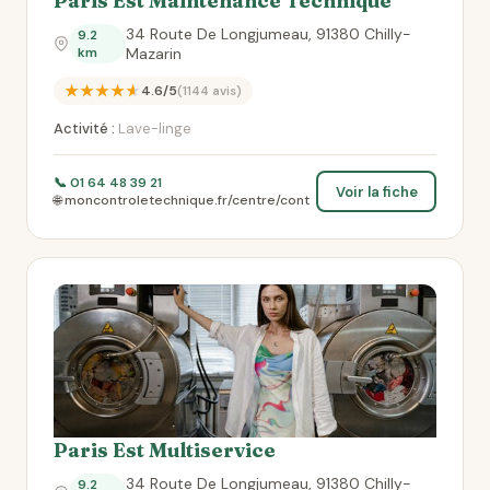
Paris Est Maintenance Technique
34 Route De Longjumeau, 91380 Chilly-
9.2
km
Mazarin
★★★★★
4.6/5
(1144 avis)
Activité :
Lave-linge
📞 01 64 48 39 21
Voir la fiche
🌐 moncontroletechnique.fr/centre/cont
Paris Est Multiservice
34 Route De Longjumeau, 91380 Chilly-
9.2