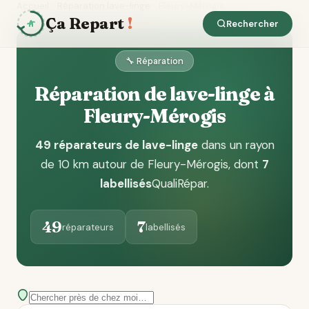
Accueil
Réparation lave-linge
Fleury-Mérogis
Ça Repart
!
Rechercher
🔧 Réparation
Réparation de lave-linge à
Fleury-Mérogis
49 réparateurs de lave-linge
dans un rayon
de 10 km autour de Fleury-Mérogis
, dont
7
labellisés
QualiRépar
.
49
7
réparateurs
labellisés