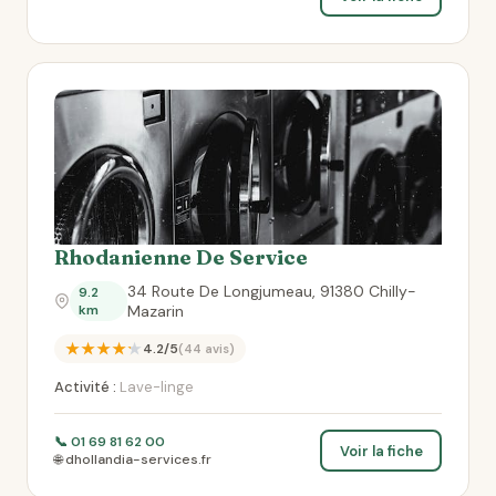
Rhodanienne De Service
34 Route De Longjumeau, 91380 Chilly-
9.2
km
Mazarin
★★★★★
4.2/5
(44 avis)
Activité :
Lave-linge
📞 01 69 81 62 00
Voir la fiche
🌐 dhollandia-services.fr