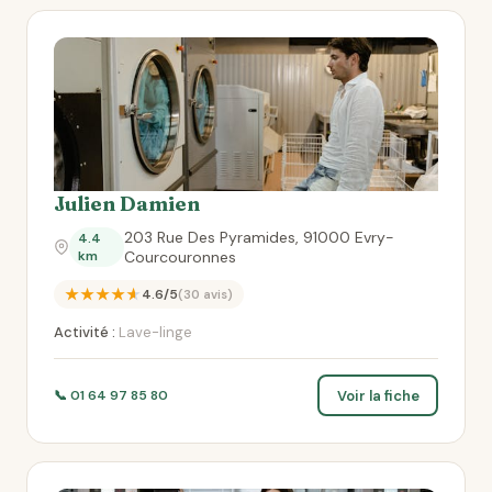
Julien Damien
203 Rue Des Pyramides, 91000 Evry-
4.4
km
Courcouronnes
★★★★★
4.6/5
(30 avis)
Activité :
Lave-linge
Voir la fiche
📞 01 64 97 85 80