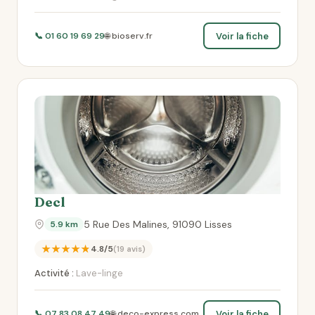
Voir la fiche
📞 01 60 19 69 29
🌐 bioserv.fr
Decl
5 Rue Des Malines, 91090 Lisses
5.9 km
★★★★★
4.8/5
(19 avis)
Activité :
Lave-linge
Voir la fiche
📞 07 83 08 47 49
🌐 deco-express.com