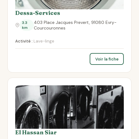
Dessa-Services
403 Place Jacques Prevert, 91080 Evry-
3.3
km
Courcouronnes
Activité :
Lave-linge
Voir la fiche
El Hassan Siar