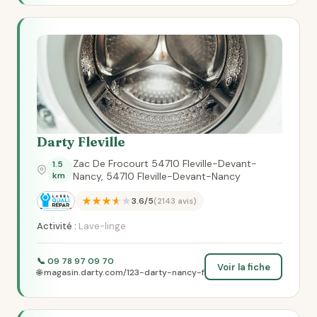
Darty Fleville
Zac De Frocourt 54710 Fleville-Devant-
1.5
km
Nancy, 54710 Fleville-Devant-Nancy
★★★★★
3.6/5
(2143 avis)
Activité :
Lave-linge
📞 09 78 97 09 70
Voir la fiche
🌐 magasin.darty.com/123-darty-nancy-f