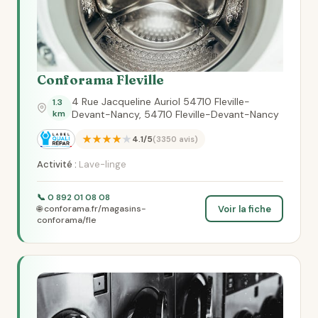
Conforama Fleville
4 Rue Jacqueline Auriol 54710 Fleville-
1.3
km
Devant-Nancy, 54710 Fleville-Devant-Nancy
★★★★★
4.1/5
(3350 avis)
Activité :
Lave-linge
📞 0 892 01 08 08
Voir la fiche
🌐 conforama.fr/magasins-
conforama/fle