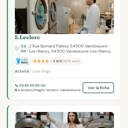
E.Leclerc
2 Rue Bernard Palissy 54500 Vandoeuvre-
3.3
km
Les-Nancy, 54500 Vandoeuvre-Les-Nancy
★★★★★
3.9/5
(5374 avis)
Activité :
Lave-linge
📞 03 83 50 80 00
Voir la fiche
🌐 e.leclerc/mag/e-leclerc-vandoeuvre