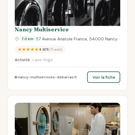
Nancy Multiservice
57 Avenue Anatole France, 54000 Nancy
7.0 km
★★★★★
4.9/5
(71 avis)
Activité :
Lave-linge
Voir la fiche
🌐 nancy-multiservices-debarras.fr