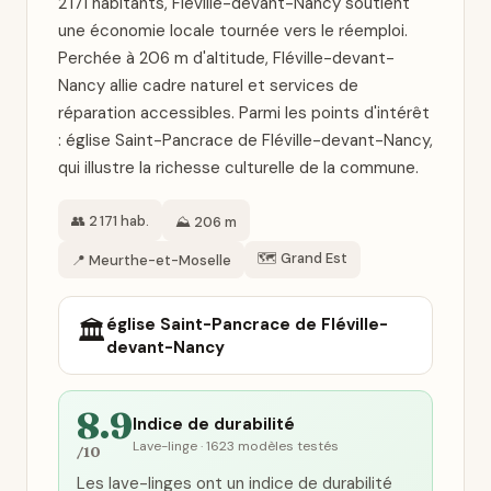
2 171 habitants, Fléville-devant-Nancy soutient
une économie locale tournée vers le réemploi.
Perchée à 206 m d'altitude, Fléville-devant-
Nancy allie cadre naturel et services de
réparation accessibles. Parmi les points d'intérêt
: église Saint-Pancrace de Fléville-devant-Nancy,
qui illustre la richesse culturelle de la commune.
👥 2 171 hab.
⛰️ 206 m
🗺️ Grand Est
📍 Meurthe-et-Moselle
église Saint-Pancrace de Fléville-
🏛️
devant-Nancy
8.9
Indice de durabilité
Lave-linge · 1623 modèles testés
/10
Les lave-linges ont un indice de durabilité