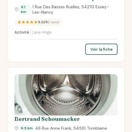
1 Rue Des Basses Ruelles, 54270 Essey-
9.1
km
Les-Nancy
★★★★★
5.0/5
(1 avis)
Activité :
Lave-linge
Voir la fiche
Bertrand Schoumacker
46 Rue Anne Frank, 54510 Tomblaine
6.5 km