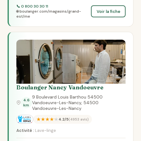
📞 0 800 30 30 11
Voir la fiche
🌐 boulanger.com/magasins/grand-
est/me
Boulanger Nancy Vandoeuvre
9 Boulevard Louis Barthou 54500
4.6
Vandoeuvre-Les-Nancy, 54500
km
Vandoeuvre-Les-Nancy
★★★★★
4.2/5
(4953 avis)
Activité :
Lave-linge