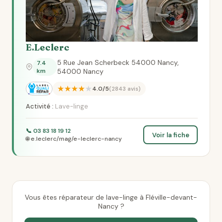
E.Leclerc
5 Rue Jean Scherbeck 54000 Nancy,
7.4
km
54000 Nancy
★★★★★
4.0/5
(2843 avis)
Activité :
Lave-linge
📞 03 83 18 19 12
Voir la fiche
🌐 e.leclerc/mag/e-leclerc-nancy
Vous êtes réparateur de lave-linge à Fléville-devant-
Nancy ?