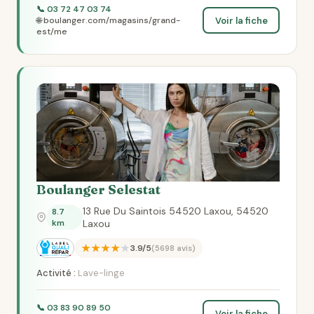
📞 03 72 47 03 74
Voir la fiche
🌐 boulanger.com/magasins/grand-
est/me
Boulanger Selestat
13 Rue Du Saintois 54520 Laxou, 54520
8.7
km
Laxou
★★★★★
3.9/5
(5698 avis)
Activité :
Lave-linge
📞 03 83 90 89 50
Voir la fiche