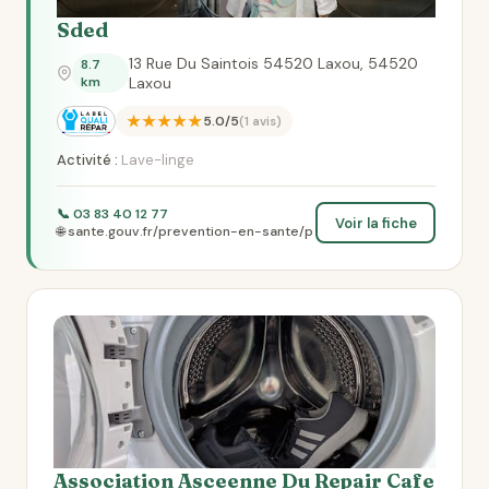
Sded
13 Rue Du Saintois 54520 Laxou, 54520
8.7
km
Laxou
★★★★★
5.0/5
(1 avis)
Activité :
Lave-linge
📞 03 83 40 12 77
Voir la fiche
🌐 sante.gouv.fr/prevention-en-sante/p
Association Asceenne Du Repair Cafe