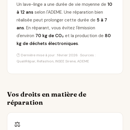
Un lave-linge a une durée de vie moyenne de
10
à 12 ans
selon l'ADEME. Une réparation bien
réalisée peut prolonger cette durée de
5 à 7
ans
. En réparant, vous évitez l'émission
d'environ
70 kg de CO₂
et la production de
80
kg de déchets électroniques
.
🕐 Dernière mise à jour : février 2026 · Sources :
QualiRépar, Refashion, INSEE Sirene, ADEME
Vos droits en matière de
réparation
⚖️