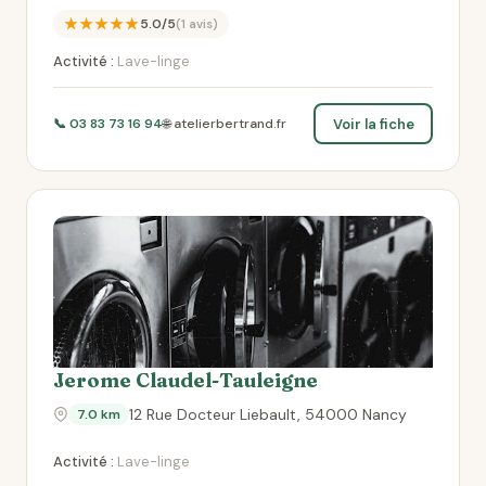
★★★★★
5.0/5
(1 avis)
Activité :
Lave-linge
Voir la fiche
📞 03 83 73 16 94
🌐 atelierbertrand.fr
Jerome Claudel-Tauleigne
12 Rue Docteur Liebault, 54000 Nancy
7.0 km
Activité :
Lave-linge