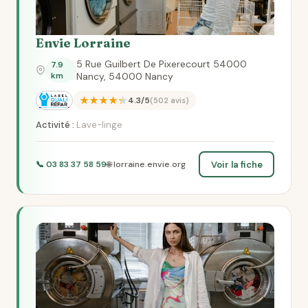
Envie Lorraine
5 Rue Guilbert De Pixerecourt 54000
7.9
km
Nancy, 54000 Nancy
★★★★★
4.3/5
(502 avis)
Activité :
Lave-linge
Voir la fiche
📞 03 83 37 58 59
🌐 lorraine.envie.org