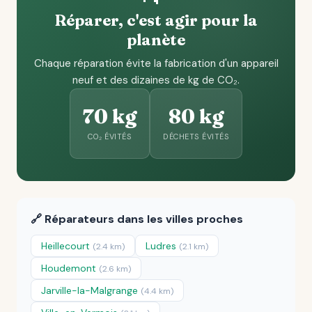
Réparer, c'est agir pour la
planète
Chaque réparation évite la fabrication d'un appareil
neuf et des dizaines de kg de CO₂.
70 kg
80 kg
CO₂ ÉVITÉS
DÉCHETS ÉVITÉS
🔗 Réparateurs dans les villes proches
Heillecourt
Ludres
(2.4 km)
(2.1 km)
Houdemont
(2.6 km)
Jarville-la-Malgrange
(4.4 km)