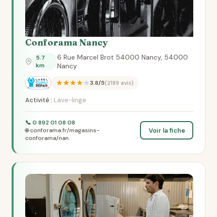
Conforama Nancy
6 Rue Marcel Brot 54000 Nancy, 54000
5.7
km
Nancy
★★★★★
3.8/5
(2189 avis)
Activité :
Lave-linge
📞 0 892 01 08 08
Voir la fiche
🌐 conforama.fr/magasins-
conforama/nan