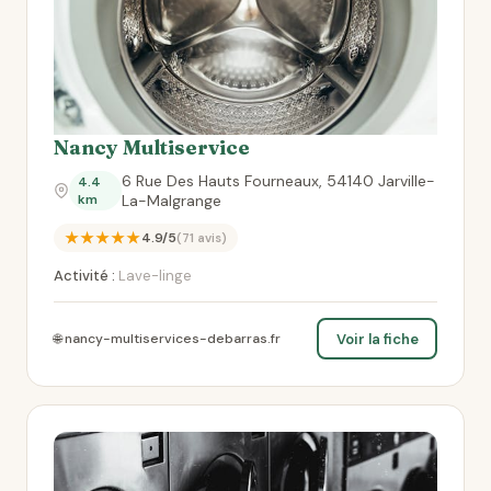
Nancy Multiservice
6 Rue Des Hauts Fourneaux, 54140 Jarville-
4.4
km
La-Malgrange
★★★★★
4.9/5
(71 avis)
Activité :
Lave-linge
Voir la fiche
🌐 nancy-multiservices-debarras.fr