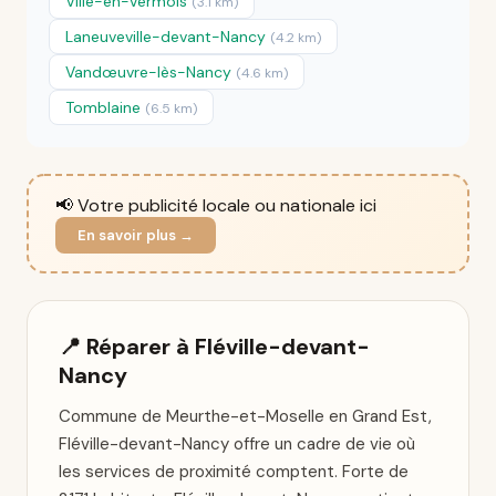
Ville-en-Vermois
(3.1 km)
Laneuveville-devant-Nancy
(4.2 km)
Vandœuvre-lès-Nancy
(4.6 km)
Tomblaine
(6.5 km)
📢 Votre publicité locale ou nationale ici
En savoir plus →
📍 Réparer à Fléville-devant-
Nancy
Commune de Meurthe-et-Moselle en Grand Est,
Fléville-devant-Nancy offre un cadre de vie où
les services de proximité comptent. Forte de