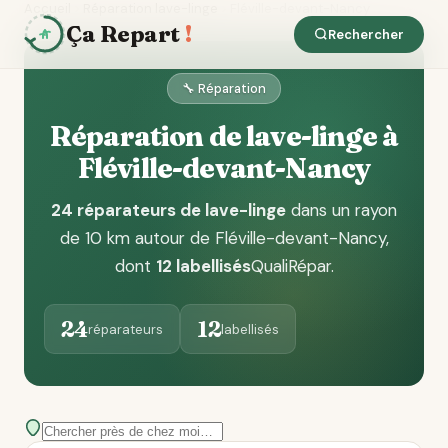
Accueil
Réparation lave-linge
Fléville-devant-Nancy
Ça Repart
!
Rechercher
🔧 Réparation
Réparation de lave-linge à
Fléville-devant-Nancy
24 réparateurs de lave-linge
dans un rayon
de 10 km autour de Fléville-devant-Nancy
,
dont
12 labellisés
QualiRépar
.
24
12
réparateurs
labellisés