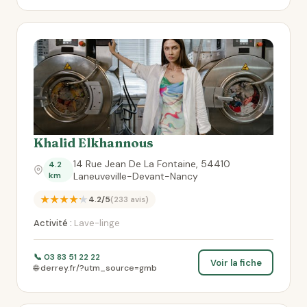
Khalid Elkhannous
14 Rue Jean De La Fontaine, 54410
4.2
km
Laneuveville-Devant-Nancy
★★★★★
4.2/5
(233 avis)
Activité :
Lave-linge
📞 03 83 51 22 22
Voir la fiche
🌐 derrey.fr/?utm_source=gmb