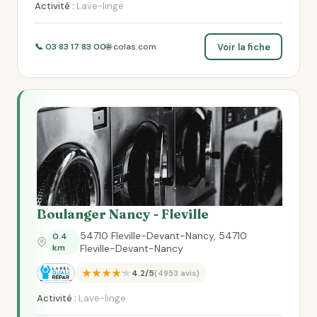
Activité :
Lave-linge
Voir la fiche
📞 03 83 17 83 00
🌐 colas.com
Boulanger Nancy - Fleville
54710 Fleville-Devant-Nancy, 54710
0.4
km
Fleville-Devant-Nancy
★★★★★
4.2/5
(4953 avis)
Activité :
Lave-linge