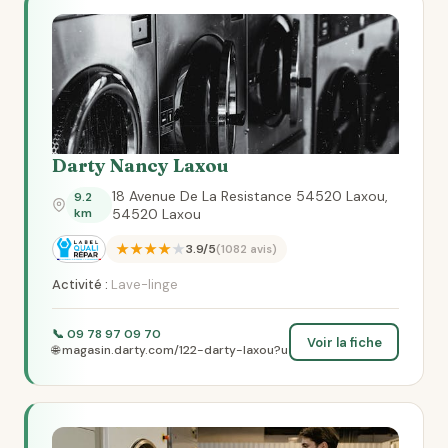
Darty Nancy Laxou
18 Avenue De La Resistance 54520 Laxou,
9.2
km
54520 Laxou
★★★★★
3.9/5
(1082 avis)
Activité :
Lave-linge
📞 09 78 97 09 70
Voir la fiche
🌐 magasin.darty.com/122-darty-laxou?u