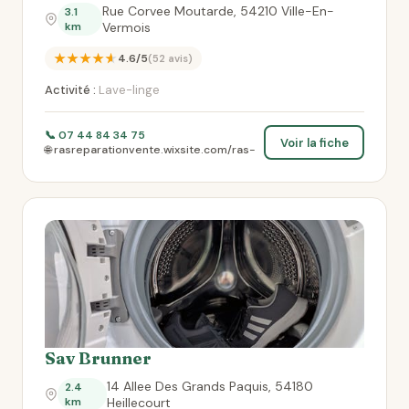
Rue Corvee Moutarde, 54210 Ville-En-
3.1
km
Vermois
★★★★★
4.6/5
(52 avis)
Activité :
Lave-linge
📞 07 44 84 34 75
Voir la fiche
🌐 rasreparationvente.wixsite.com/ras-
Sav Brunner
14 Allee Des Grands Paquis, 54180
2.4
km
Heillecourt