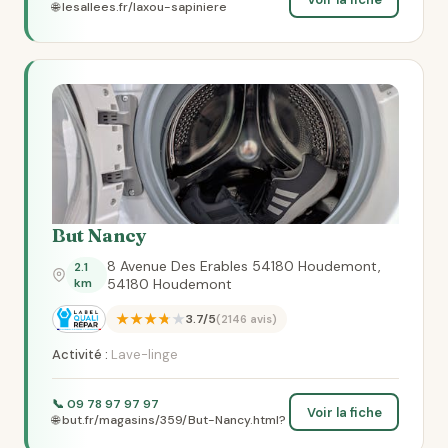
🌐 lesallees.fr/laxou-sapiniere
But Nancy
8 Avenue Des Erables 54180 Houdemont,
2.1
km
54180 Houdemont
★★★★★
3.7/5
(2146 avis)
Activité :
Lave-linge
📞 09 78 97 97 97
Voir la fiche
🌐 but.fr/magasins/359/But-Nancy.html?