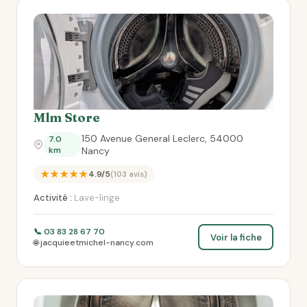
Mlm Store
150 Avenue General Leclerc, 54000
7.0
km
Nancy
★★★★★
4.9/5
(103 avis)
Activité :
Lave-linge
📞 03 83 28 67 70
Voir la fiche
🌐 jacquieetmichel-nancy.com