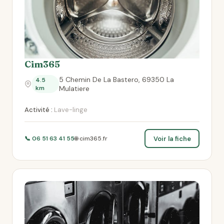
Cim365
5 Chemin De La Bastero, 69350 La
4.5
km
Mulatiere
Activité :
Lave-linge
Voir la fiche
📞 06 51 63 41 55
🌐 cim365.fr