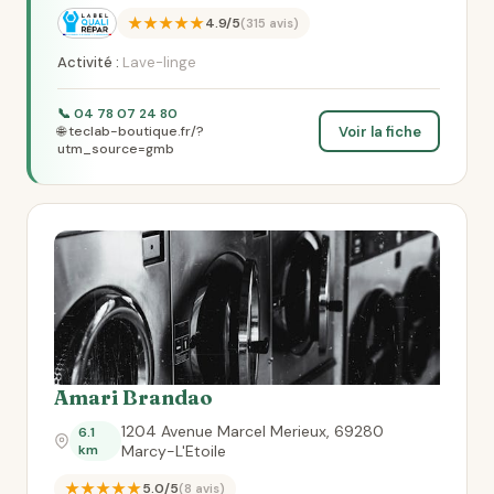
★★★★★
4.9/5
(315 avis)
Activité :
Lave-linge
📞 04 78 07 24 80
Voir la fiche
🌐 teclab-boutique.fr/?
utm_source=gmb
Amari Brandao
1204 Avenue Marcel Merieux, 69280
6.1
km
Marcy-L'Etoile
★★★★★
5.0/5
(8 avis)