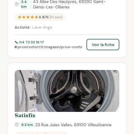
43 Allee Des Hautpres, 69290 Saint-
3.4
km
Genis-Les-Ollieres
★★★★★
4.8/5
(32 avis)
Activité :
Lave-linge
📞 04 72 32 16 17
Voir la fiche
🌐 proxiconfort.fr/magasin/proxi-confo
Satisfix
23 Rue Jules Valles, 69100 Villeurbanne
9.3 km