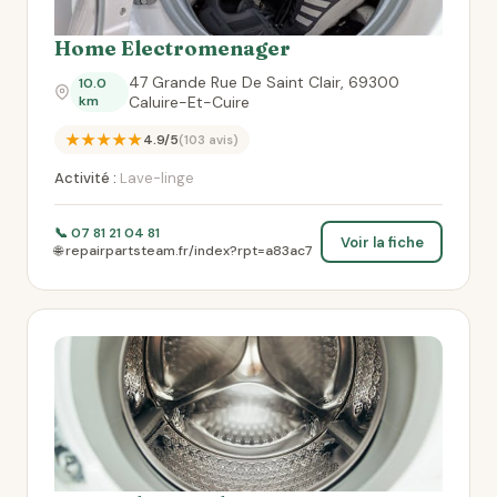
Home Electromenager
47 Grande Rue De Saint Clair, 69300
10.0
km
Caluire-Et-Cuire
★★★★★
4.9/5
(103 avis)
Activité :
Lave-linge
📞 07 81 21 04 81
Voir la fiche
🌐 repairpartsteam.fr/index?rpt=a83ac7