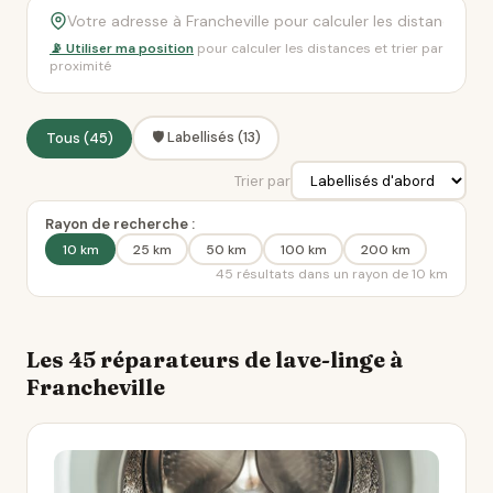
📡 Utiliser ma position
pour calculer les distances et trier par
proximité
🛡️ Labellisés (13)
Tous (45)
Trier par
Rayon de recherche :
10 km
25 km
50 km
100 km
200 km
45 résultats dans un rayon de 10 km
Les 45 réparateurs de lave-linge à
Francheville