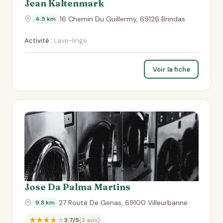
Jean Kaltenmark
16 Chemin Du Guillermy, 69126 Brindas
4.5 km
Activité :
Lave-linge
Voir la fiche
Jose Da Palma Martins
27 Route De Genas, 69100 Villeurbanne
9.8 km
★★★★★
3.7/5
(3 avis)