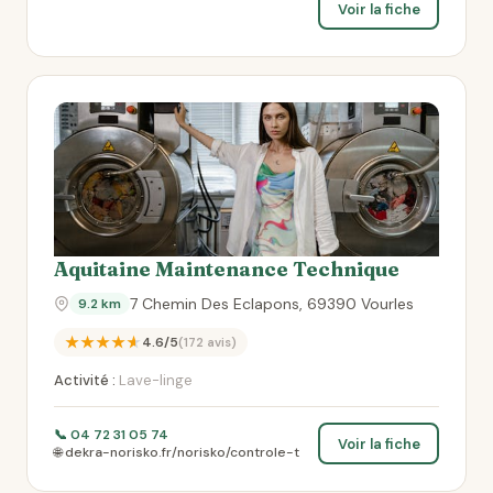
Voir la fiche
Aquitaine Maintenance Technique
7 Chemin Des Eclapons, 69390 Vourles
9.2 km
★★★★★
4.6/5
(172 avis)
Activité :
Lave-linge
📞 04 72 31 05 74
Voir la fiche
🌐 dekra-norisko.fr/norisko/controle-t