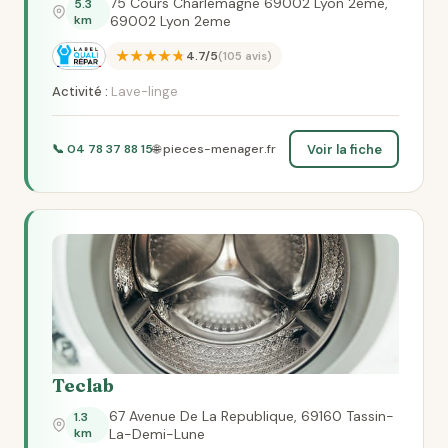
75 Cours Charlemagne 69002 Lyon 2eme,
5.3
km
69002 Lyon 2eme
★★★★★
4.7/5
(105 avis)
Activité :
Lave-linge
Voir la fiche
📞 04 78 37 88 15
🌐 pieces-menager.fr
Teclab
67 Avenue De La Republique, 69160 Tassin-
1.3
km
La-Demi-Lune