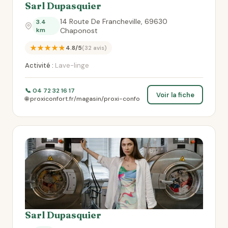
Sarl Dupasquier
14 Route De Francheville, 69630
3.4
km
Chaponost
★★★★★
4.8/5
(32 avis)
Activité :
Lave-linge
📞 04 72 32 16 17
Voir la fiche
🌐 proxiconfort.fr/magasin/proxi-confo
Sarl Dupasquier