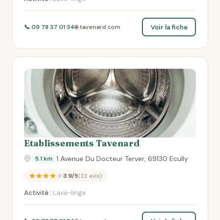
Voir la fiche
📞 09 78 37 01 34
🌐 tavenard.com
Etablissements Tavenard
1 Avenue Du Docteur Terver, 69130 Ecully
5.1 km
★★★★★
3.9/5
(22 avis)
Activité :
Lave-linge