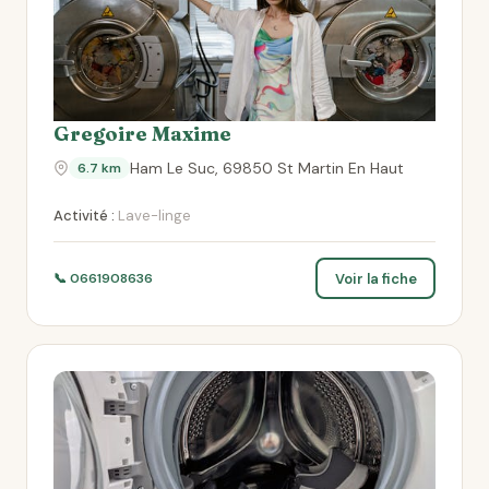
Gregoire Maxime
Ham Le Suc, 69850 St Martin En Haut
6.7 km
Activité :
Lave-linge
Voir la fiche
📞 0661908636