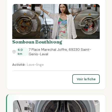
Somboun Bouthivong
7 Place Marechal Joffre, 69230 Saint-
6.0
km
Genis-Laval
Activité :
Lave-linge
Voir la fiche