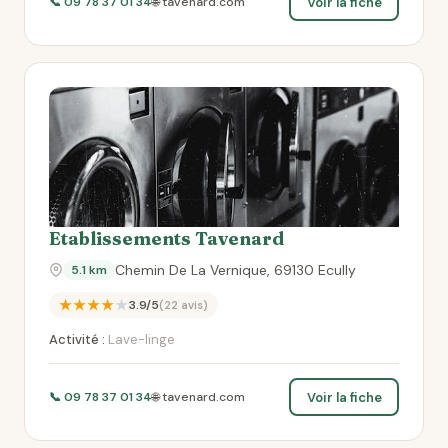
Voir la fiche
📞 09 78 37 01 34
🌐 tavenard.com
Etablissements Tavenard
Chemin De La Vernique, 69130 Ecully
5.1 km
★★★★★
3.9/5
(22 avis)
Activité :
Lave-linge
Voir la fiche
📞 09 78 37 01 34
🌐 tavenard.com