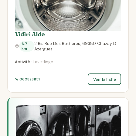
Vidiri Aldo
2 Bis Rue Des Bottieres, 69380 Chazay D
6.7
km
Azergues
Activité :
Lave-linge
Voir la fiche
📞 0608281151