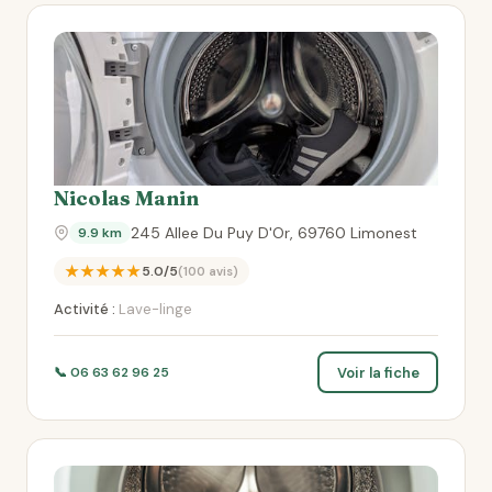
Nicolas Manin
245 Allee Du Puy D'Or, 69760 Limonest
9.9 km
★★★★★
5.0/5
(100 avis)
Activité :
Lave-linge
Voir la fiche
📞 06 63 62 96 25