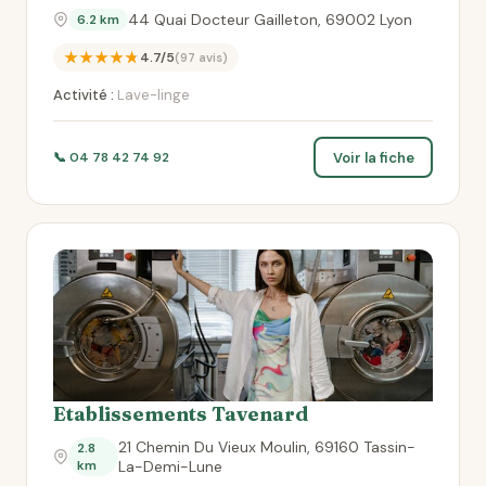
44 Quai Docteur Gailleton, 69002 Lyon
6.2 km
★★★★★
4.7/5
(97 avis)
Activité :
Lave-linge
Voir la fiche
📞 04 78 42 74 92
Etablissements Tavenard
21 Chemin Du Vieux Moulin, 69160 Tassin-
2.8
km
La-Demi-Lune