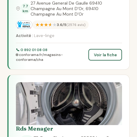
27 Avenue General De Gaulle 69410
7.7
Champagne Au Mont D'Or, 69410
km
Champagne Au Mont D'Or
★★★★★
3.6/5
(2576 avis)
Activité :
Lave-linge
📞 0 892 01 08 08
Voir la fiche
🌐 conforama.fr/magasins-
conforama/cha
Rds Menager