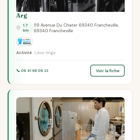
Arg
59 Avenue Du Chater 69340 Francheville,
1.7
km
69340 Francheville
Activité :
Lave-linge
Voir la fiche
📞 06 41 98 09 22