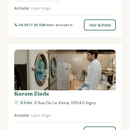
Activité :
Lave-linge
Voir la fiche
📞 06 83 17 36 52
🌐 ddw-avocats.fr
Karam Ziada
9 Rue De La Visina, 69540 Irigny
8.5 km
Activité :
Lave-linge