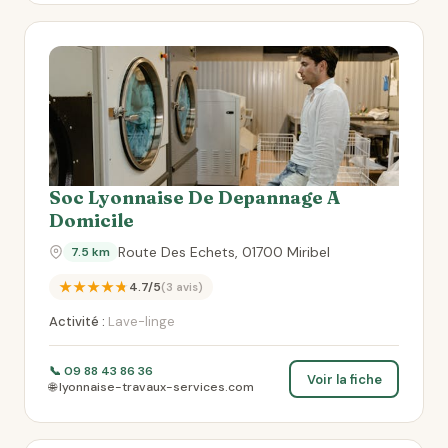
Soc Lyonnaise De Depannage A
Domicile
Route Des Echets, 01700 Miribel
7.5 km
★★★★★
4.7/5
(3 avis)
Activité :
Lave-linge
📞 09 88 43 86 36
Voir la fiche
🌐 lyonnaise-travaux-services.com