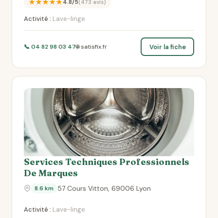
★★★★★
4.8/5
(473 avis)
Activité :
Lave-linge
Voir la fiche
📞 04 82 98 03 47
🌐 satisfix.fr
Services Techniques Professionnels
De Marques
57 Cours Vitton, 69006 Lyon
8.6 km
Activité :
Lave-linge