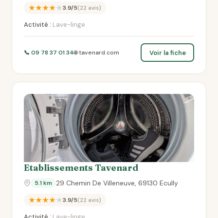
★★★★★
3.9/5
(22 avis)
Activité :
Lave-linge
Voir la fiche
📞 09 78 37 01 34
🌐 tavenard.com
Etablissements Tavenard
29 Chemin De Villeneuve, 69130 Ecully
5.1 km
★★★★★
3.9/5
(22 avis)
Activité :
Lave-linge