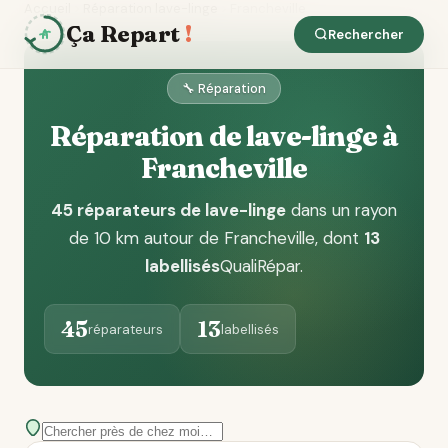
Accueil
Réparation lave-linge
Francheville
Ça Repart
!
Rechercher
🔧 Réparation
Réparation de lave-linge à
Francheville
45 réparateurs de lave-linge
dans un rayon
de 10 km autour de Francheville
, dont
13
labellisés
QualiRépar
.
45
13
réparateurs
labellisés