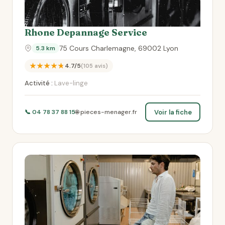
Rhone Depannage Service
75 Cours Charlemagne, 69002 Lyon
5.3 km
★★★★★
4.7/5
(105 avis)
Activité :
Lave-linge
Voir la fiche
📞 04 78 37 88 15
🌐 pieces-menager.fr