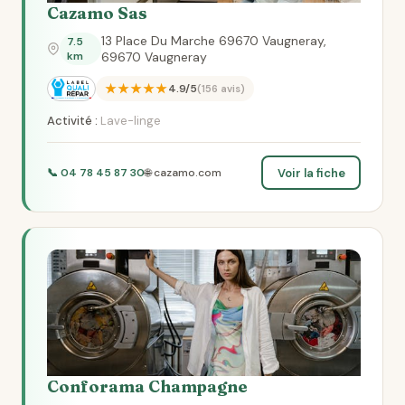
Cazamo Sas
13 Place Du Marche 69670 Vaugneray,
7.5
km
69670 Vaugneray
★★★★★
4.9/5
(156 avis)
Activité :
Lave-linge
Voir la fiche
📞 04 78 45 87 30
🌐 cazamo.com
Conforama Champagne