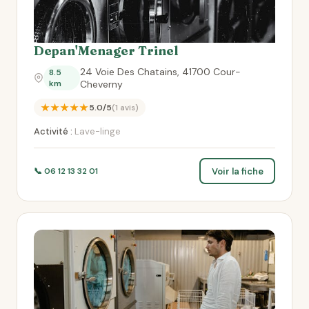
Depan'Menager Trinel
24 Voie Des Chatains, 41700 Cour-
8.5
km
Cheverny
★★★★★
5.0/5
(1 avis)
Activité :
Lave-linge
Voir la fiche
📞 06 12 13 32 01