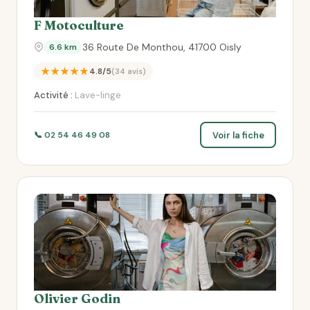
F Motoculture
36 Route De Monthou, 41700 Oisly
6.6 km
★★★★★
4.8/5
(34 avis)
Activité :
Lave-linge
Voir la fiche
📞 02 54 46 49 08
Olivier Godin