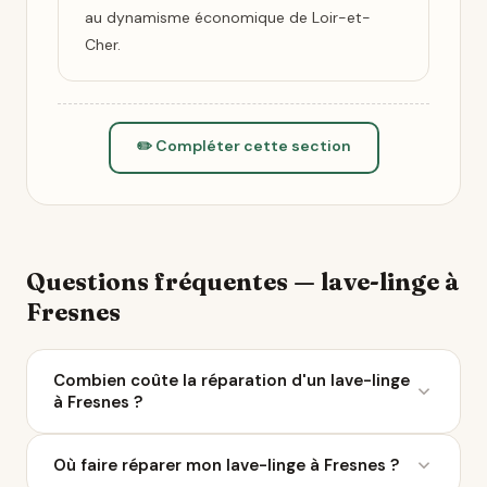
au dynamisme économique de Loir-et-
Cher.
✏️ Compléter cette section
Questions fréquentes — lave-linge à
Fresnes
Combien coûte la réparation d'un lave-linge
à Fresnes ?
Le coût moyen d'une réparation de lave-linge varie
Où faire réparer mon lave-linge à Fresnes ?
entre 50 et 200 € selon la panne. À Fresnes, 4