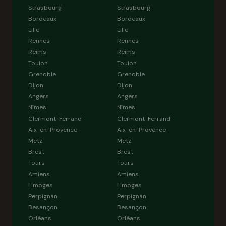
Strasbourg
Strasbourg
Bordeaux
Bordeaux
Lille
Lille
Rennes
Rennes
Reims
Reims
Toulon
Toulon
Grenoble
Grenoble
Dijon
Dijon
Angers
Angers
Nîmes
Nîmes
Clermont-Ferrand
Clermont-Ferrand
Aix-en-Provence
Aix-en-Provence
Metz
Metz
Brest
Brest
Tours
Tours
Amiens
Amiens
Limoges
Limoges
Perpignan
Perpignan
Besançon
Besançon
Orléans
Orléans