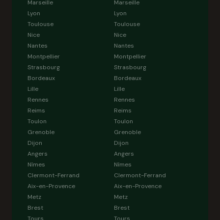
Marseille
Marseille
Lyon
Lyon
Toulouse
Toulouse
Nice
Nice
Nantes
Nantes
Montpellier
Montpellier
Strasbourg
Strasbourg
Bordeaux
Bordeaux
Lille
Lille
Rennes
Rennes
Reims
Reims
Toulon
Toulon
Grenoble
Grenoble
Dijon
Dijon
Angers
Angers
Nîmes
Nîmes
Clermont-Ferrand
Clermont-Ferrand
Aix-en-Provence
Aix-en-Provence
Metz
Metz
Brest
Brest
Tours
Tours