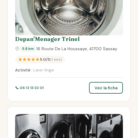
Depan'Menager Trinel
16 Route De La Houssaye, 41700 Sassay
5.8 km
★★★★★
5.0/5
(1 avis)
Activité :
Lave-linge
Voir la fiche
📞 06 12 13 32 01