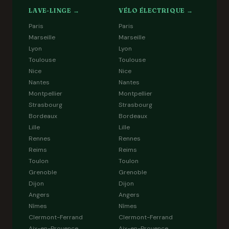
LAVE-LINGE →
VÉLO ÉLECTRIQUE →
Paris
Paris
Marseille
Marseille
Lyon
Lyon
Toulouse
Toulouse
Nice
Nice
Nantes
Nantes
Montpellier
Montpellier
Strasbourg
Strasbourg
Bordeaux
Bordeaux
Lille
Lille
Rennes
Rennes
Reims
Reims
Toulon
Toulon
Grenoble
Grenoble
Dijon
Dijon
Angers
Angers
Nîmes
Nîmes
Clermont-Ferrand
Clermont-Ferrand
Aix-en-Provence
Aix-en-Provence