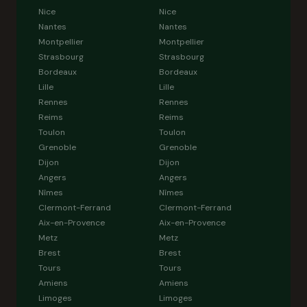
Nice
Nice
Nantes
Nantes
Montpellier
Montpellier
Strasbourg
Strasbourg
Bordeaux
Bordeaux
Lille
Lille
Rennes
Rennes
Reims
Reims
Toulon
Toulon
Grenoble
Grenoble
Dijon
Dijon
Angers
Angers
Nîmes
Nîmes
Clermont-Ferrand
Clermont-Ferrand
Aix-en-Provence
Aix-en-Provence
Metz
Metz
Brest
Brest
Tours
Tours
Amiens
Amiens
Limoges
Limoges