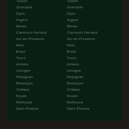
Toulon
Toulon
Grenoble
Grenoble
Dijon
Dijon
Angers
Angers
Nîmes
Nîmes
Clermont-Ferrand
Clermont-Ferrand
Aix-en-Provence
Aix-en-Provence
Metz
Metz
Brest
Brest
Tours
Tours
Amiens
Amiens
Limoges
Limoges
Perpignan
Perpignan
Besançon
Besançon
Orléans
Orléans
Rouen
Rouen
Mulhouse
Mulhouse
Saint-Étienne
Saint-Étienne