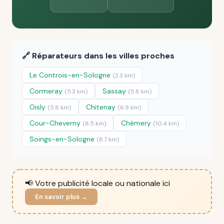
🔗 Réparateurs dans les villes proches
Le Controis-en-Sologne
(2.3 km)
Cormeray
Sassay
(5.3 km)
(5.8 km)
Oisly
Chitenay
(5.8 km)
(6.9 km)
Cour-Cheverny
Chémery
(8.5 km)
(10.4 km)
Soings-en-Sologne
(8.7 km)
📢 Votre publicité locale ou nationale ici
En savoir plus →