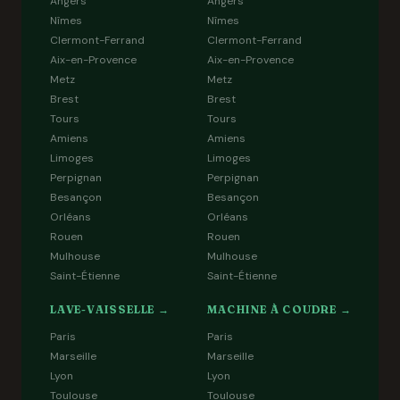
Angers
Angers
Nîmes
Nîmes
Clermont-Ferrand
Clermont-Ferrand
Aix-en-Provence
Aix-en-Provence
Metz
Metz
Brest
Brest
Tours
Tours
Amiens
Amiens
Limoges
Limoges
Perpignan
Perpignan
Besançon
Besançon
Orléans
Orléans
Rouen
Rouen
Mulhouse
Mulhouse
Saint-Étienne
Saint-Étienne
LAVE-VAISSELLE →
MACHINE À COUDRE →
Paris
Paris
Marseille
Marseille
Lyon
Lyon
Toulouse
Toulouse