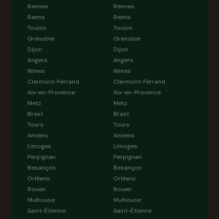
Rennes
Rennes
Reims
Reims
Toulon
Toulon
Grenoble
Grenoble
Dijon
Dijon
Angers
Angers
Nîmes
Nîmes
Clermont-Ferrand
Clermont-Ferrand
Aix-en-Provence
Aix-en-Provence
Metz
Metz
Brest
Brest
Tours
Tours
Amiens
Amiens
Limoges
Limoges
Perpignan
Perpignan
Besançon
Besançon
Orléans
Orléans
Rouen
Rouen
Mulhouse
Mulhouse
Saint-Étienne
Saint-Étienne