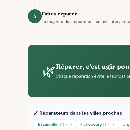
Faites réparer
4
La majorité des réparations en une interventio
🌿
Réparer, c'est agir pou
Chaque réparation évite la fabricatio
🔗 Réparateurs dans les villes proches
Bazainville
Richebourg
Org
(3.9 km)
(6 km)