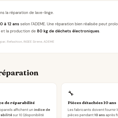
ns la réparation de lave-linge
.
10 à 12 ans
selon l'ADEME. Une réparation bien réalisée peut pro
et la production de
80 kg de déchets électroniques
.
Répar, Refashion, INSEE Sirene, ADEME
 réparation
🔧
ce de réparabilité
Pièces détachées 10 ans
ppareils affichent un
indice de
Les fabricants doivent fournir 
abilité
sur 10 (disponibilité
pièces pendant
10 ans
après f