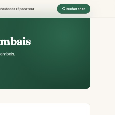
che
Accès réparateur
Rechercher
ambais
Gambais
.