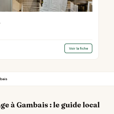
s
Voir la fiche
bais
ge à Gambais : le guide local