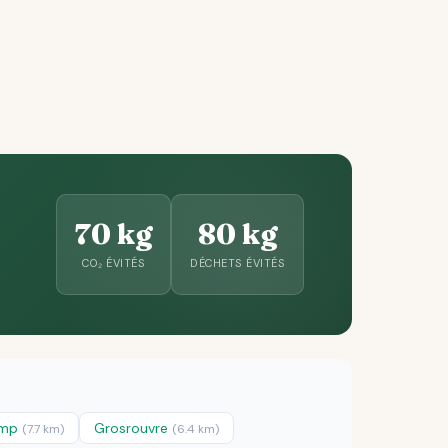
70 kg
80 kg
CO₂ ÉVITÉS
DÉCHETS ÉVITÉS
amp
Grosrouvre
(7.7 km)
(6.4 km)