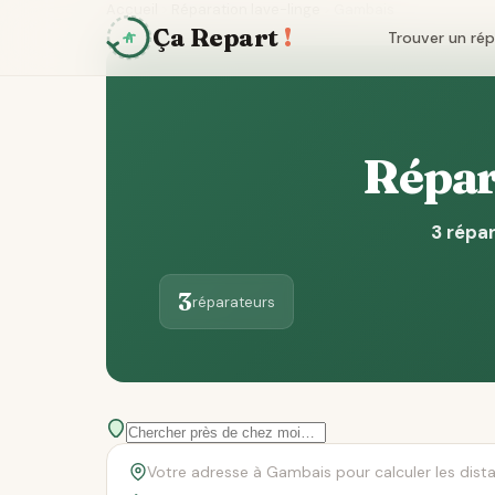
Accueil
Réparation lave-linge
Gambais
Ça Repart
!
Trouver un ré
Répar
3 répar
3
réparateurs