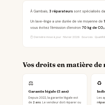
À Gambais,
3 réparateurs
sont spécialisés da
Un lave-linge a une durée de vie moyenne de
vous évitez l'émission d'environ
70 kg de CO₂
🕐 Dernière mise à jour : février 2026 · Sources : Quali
Vos droits en matière de
⚖️
♻️
Garantie légale (2 ans)
Indi
Depuis 2022, la garantie légale est
Les a
de
2 ans
. Le vendeur doit réparer ou
répar