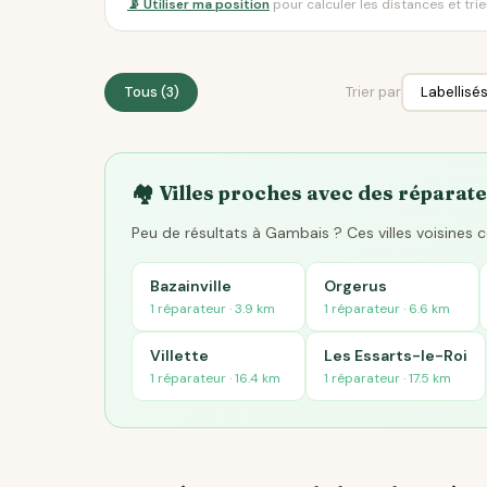
📡 Utiliser ma position
pour calculer les distances et tri
Tous (3)
Trier par
🏘️ Villes proches avec des réparate
Peu de résultats à Gambais ? Ces villes voisines
Bazainville
Orgerus
1 réparateur · 3.9 km
1 réparateur · 6.6 km
Villette
Les Essarts-le-Roi
1 réparateur · 16.4 km
1 réparateur · 17.5 km