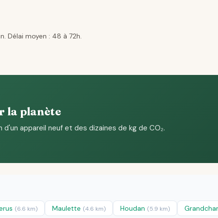
n. Délai moyen : 48 à 72h.
r la planète
n d'un appareil neuf et des dizaines de kg de CO₂.
erus
Maulette
Houdan
Grandch
(6.6 km)
(4.6 km)
(5.9 km)