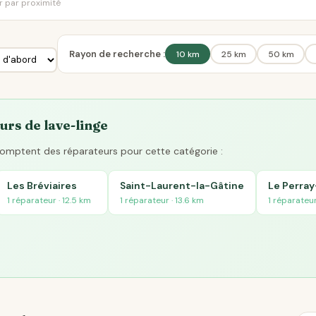
er par proximité
Rayon de recherche :
10 km
25 km
50 km
urs de lave-linge
 comptent des réparateurs pour cette catégorie :
Les Bréviaires
Saint-Laurent-la-Gâtine
Le Perray
1 réparateur · 12.5 km
1 réparateur · 13.6 km
1 réparateur