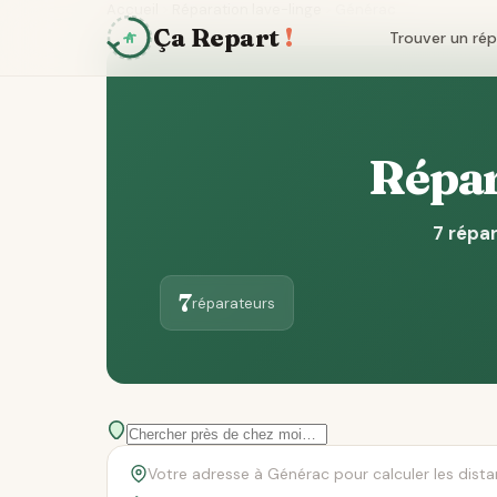
Accueil
Réparation lave-linge
Générac
Ça Repart
!
Trouver un ré
Répar
7 répar
7
réparateurs