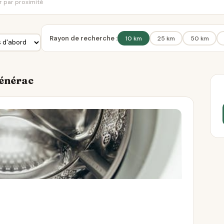
er par proximité
Rayon de recherche :
10 km
25 km
50 km
Générac