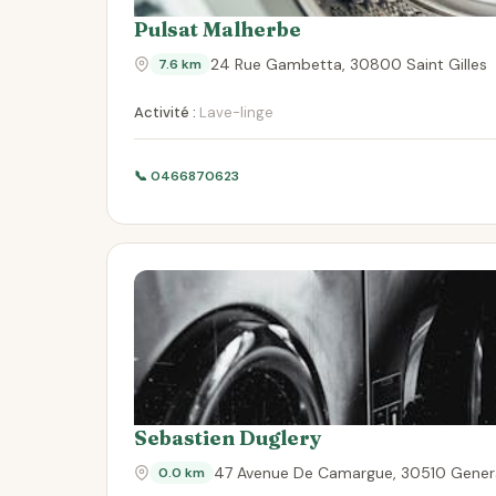
Pulsat Malherbe
24 Rue Gambetta, 30800 Saint Gilles
7.6 km
Activité :
Lave-linge
📞 0466870623
Sebastien Duglery
47 Avenue De Camargue, 30510 Gener
0.0 km