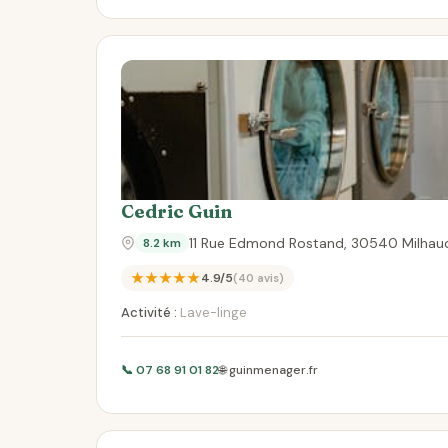
Cedric Guin
11 Rue Edmond Rostand, 30540 Milhau
8.2 km
★★★★★
4.9/5
(40 avis)
Activité :
Lave-linge
📞 07 68 91 01 82
🌐 guinmenager.fr