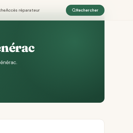
che
Accès réparateur
Rechercher
énérac
Générac
.