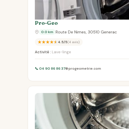
Pro-Geo
Route De Nimes, 30510 Generac
0.0 km
★★★★★
4.5/5
(4 avis)
Activité :
Lave-linge
📞 04 90 86 86 37
🌐 progeometrie.com