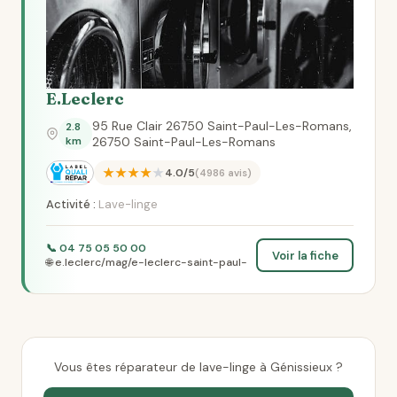
E.Leclerc
95 Rue Clair 26750 Saint-Paul-Les-Romans,
2.8
km
26750 Saint-Paul-Les-Romans
★★★★★
4.0/5
(4986 avis)
Activité :
Lave-linge
📞 04 75 05 50 00
Voir la fiche
🌐 e.leclerc/mag/e-leclerc-saint-paul-
Vous êtes réparateur de lave-linge à Génissieux ?