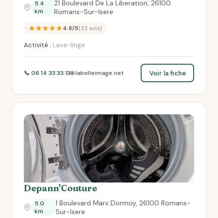
21 Boulevard De La Liberation, 26100
5.4
km
Romans-Sur-Isere
★★★★★
4.8/5
(22 avis)
Activité :
Lave-linge
Voir la fiche
📞 06 14 33 33 13
🌐 labelleimage.net
Depann'Couture
1 Boulevard Marx Dormoy, 26100 Romans-
5.0
km
Sur-Isere