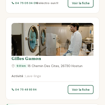
Voir la fiche
📞 04 75 05 34 01
🌐 electro-sun.fr
Gilles Gamon
18 Chemin Des Cites, 26730 Hostun
9.8 km
Activité :
Lave-linge
Voir la fiche
📞 04 75 48 93 84