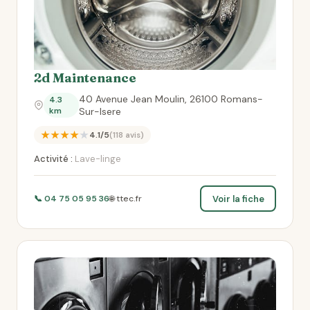
2d Maintenance
40 Avenue Jean Moulin, 26100 Romans-
4.3
km
Sur-Isere
★★★★★
4.1/5
(118 avis)
Activité :
Lave-linge
Voir la fiche
📞 04 75 05 95 36
🌐 ttec.fr