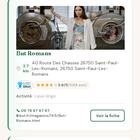
But Romans
40 Route Des Chasses 26750 Saint-Paul-
2.7
Les-Romans, 26750 Saint-Paul-Les-
km
Romans
★★★★★
3.6/5
(1068 avis)
Activité :
Lave-linge
📞 09 78 97 97 97
Voir la fiche
🌐 but.fr/magasins/145/But-
Romans.html