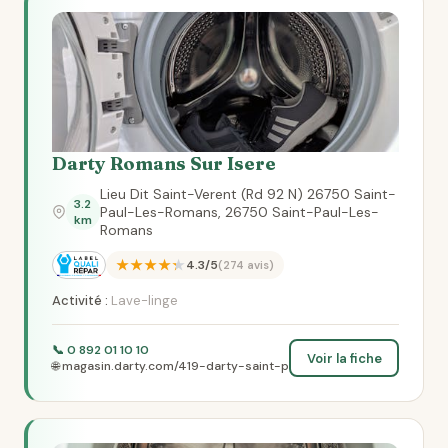
Darty Romans Sur Isere
Lieu Dit Saint-Verent (Rd 92 N) 26750 Saint-
3.2
Paul-Les-Romans, 26750 Saint-Paul-Les-
km
Romans
★★★★★
4.3/5
(274 avis)
Activité :
Lave-linge
📞 0 892 01 10 10
Voir la fiche
🌐 magasin.darty.com/419-darty-saint-p