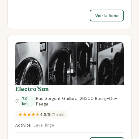
Voir la fiche
Electro'Sun
Rue Sergent Gaillard, 26300 Bourg-De-
7.9
km
Peage
★★★★★
4.5/5
(71 avis)
Activité :
Lave-linge