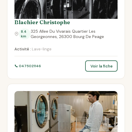
Blachier Christophe
325 Allee Du Vivarais Quartier Les
8.4
km
Georgeonnes, 26300 Bourg De Peage
Activité :
Lave-linge
Voir la fiche
📞 0475021146