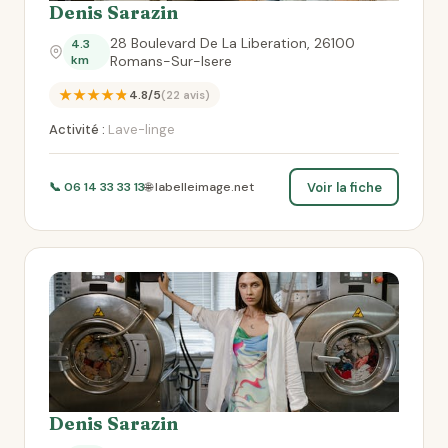
Denis Sarazin
28 Boulevard De La Liberation, 26100
4.3
km
Romans-Sur-Isere
★★★★★
4.8/5
(22 avis)
Activité :
Lave-linge
Voir la fiche
📞 06 14 33 33 13
🌐 labelleimage.net
Denis Sarazin