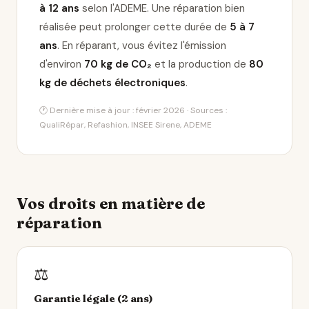
à 12 ans
selon l'ADEME. Une réparation bien
réalisée peut prolonger cette durée de
5 à 7
ans
. En réparant, vous évitez l'émission
d'environ
70 kg de CO₂
et la production de
80
kg de déchets électroniques
.
🕐 Dernière mise à jour : février 2026 · Sources :
QualiRépar, Refashion, INSEE Sirene, ADEME
Vos droits en matière de
réparation
⚖️
Garantie légale (2 ans)