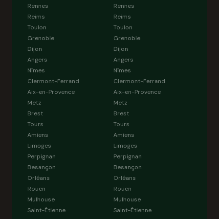
Rennes
Rennes
Reims
Reims
Toulon
Toulon
Grenoble
Grenoble
Dijon
Dijon
Angers
Angers
Nîmes
Nîmes
Clermont-Ferrand
Clermont-Ferrand
Aix-en-Provence
Aix-en-Provence
Metz
Metz
Brest
Brest
Tours
Tours
Amiens
Amiens
Limoges
Limoges
Perpignan
Perpignan
Besançon
Besançon
Orléans
Orléans
Rouen
Rouen
Mulhouse
Mulhouse
Saint-Étienne
Saint-Étienne