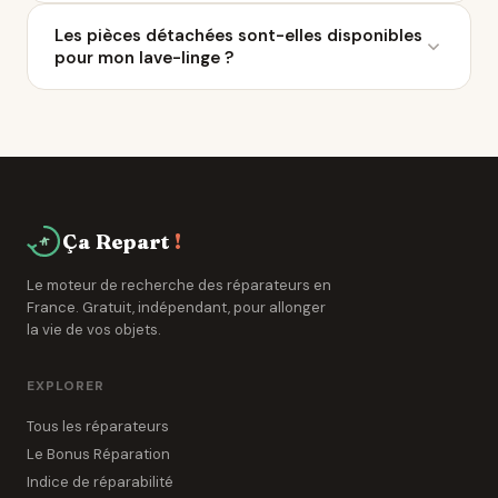
intervention à domicile.
Plusieurs réparateurs référencés sur Ça Repart
Les pièces détachées sont-elles disponibles
proposent des interventions à domicile autour de
pour mon lave-linge ?
Génissieux. C'est pratique pour le gros
électroménager. Vérifiez cette option sur les fiches
La loi impose aux fabricants de fournir les pièces
individuelles.
détachées pendant 5 à 10 ans. Les réparateurs de
Génissieux ont accès à des réseaux de grossistes
spécialisés.
Ça Repart
!
Le moteur de recherche des réparateurs en
France. Gratuit, indépendant, pour allonger
la vie de vos objets.
EXPLORER
Tous les réparateurs
Le Bonus Réparation
Indice de réparabilité