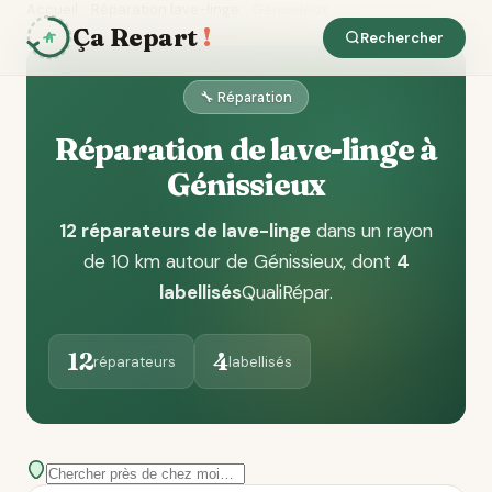
Accueil
Réparation lave-linge
Génissieux
Ça Repart
!
Rechercher
🔧 Réparation
Réparation de lave-linge à
Génissieux
12 réparateurs de lave-linge
dans un rayon
de 10 km autour de Génissieux
, dont
4
labellisés
QualiRépar
.
12
4
réparateurs
labellisés