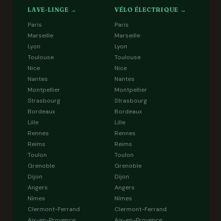
LAVE-LINGE →
VÉLO ÉLECTRIQUE →
Paris
Paris
Marseille
Marseille
Lyon
Lyon
Toulouse
Toulouse
Nice
Nice
Nantes
Nantes
Montpellier
Montpellier
Strasbourg
Strasbourg
Bordeaux
Bordeaux
Lille
Lille
Rennes
Rennes
Reims
Reims
Toulon
Toulon
Grenoble
Grenoble
Dijon
Dijon
Angers
Angers
Nîmes
Nîmes
Clermont-Ferrand
Clermont-Ferrand
Aix-en-Provence
Aix-en-Provence