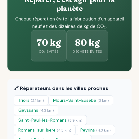
planète
Chaque réparation évite la fabrication d'un appareil
neuf et des dizaines de kg de CO₂.
70 kg
80 kg
CO₂ ÉVITÉS
DÉCHETS ÉVITÉS
🔗 Réparateurs dans les villes proches
Triors
Mours-Saint-Eusèbe
(2.1 km)
(3 km)
Geyssans
(4.3 km)
Saint-Paul-lès-Romans
(3.9 km)
Romans-sur-Isère
Peyrins
(4.3 km)
(4.3 km)