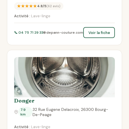
★★★★★
4.8/5
(62 avis)
Activité :
Lave-linge
Voir la fiche
📞 04 75 71 29 33
🌐 depann-couture.com
Donger
32 Rue Eugene Delacroix, 26300 Bourg-
7.9
km
De-Peage
Activité :
Lave-linge