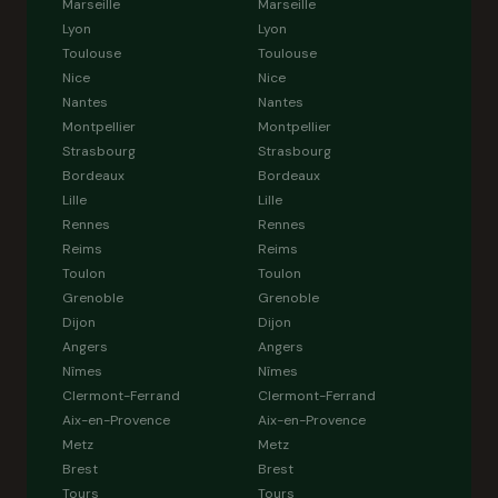
Marseille
Marseille
Lyon
Lyon
Toulouse
Toulouse
Nice
Nice
Nantes
Nantes
Montpellier
Montpellier
Strasbourg
Strasbourg
Bordeaux
Bordeaux
Lille
Lille
Rennes
Rennes
Reims
Reims
Toulon
Toulon
Grenoble
Grenoble
Dijon
Dijon
Angers
Angers
Nîmes
Nîmes
Clermont-Ferrand
Clermont-Ferrand
Aix-en-Provence
Aix-en-Provence
Metz
Metz
Brest
Brest
Tours
Tours